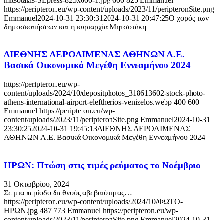
mitsotakis-SLpress-825x600-1.jpg
600
825
Emmanuel
https://peripteron.eu/wp-content/uploads/2023/11/peripteronSite.png
Emmanuel
2024-10-31 23:30:31
2024-10-31 20:47:25
Ο χορός των
δημοσκοπήσεων και η κυριαρχία Μητσοτάκη
ΔΙΕΘΝΗΣ ΑΕΡΟΛΙΜΕΝΑΣ ΑΘΗΝΩΝ Α.Ε.
Βασικά Οικονομικά Μεγέθη Εννεαμήνου 2024
https://peripteron.eu/wp-
content/uploads/2024/10/depositphotos_318613602-stock-photo-
athens-international-airport-eleftherios-venizelos.webp
400
600
Emmanuel
https://peripteron.eu/wp-
content/uploads/2023/11/peripteronSite.png
Emmanuel
2024-10-31
23:30:25
2024-10-31 19:45:13
ΔΙΕΘΝΗΣ ΑΕΡΟΛΙΜΕΝΑΣ
ΑΘΗΝΩΝ Α.Ε. Βασικά Οικονομικά Μεγέθη Εννεαμήνου 2024
ΗΡΩΝ: Πτώση στις τιμές ρεύματος το Νοέμβριο
31 Οκτωβρίου, 2024
Σε μια περίοδο διεθνούς αβεβαιότητας…
https://peripteron.eu/wp-content/uploads/2024/10/ΦΩΤΟ-
ΗΡΩΝ.jpg
487
773
Emmanuel
https://peripteron.eu/wp-
content/uploads/2023/11/peripteronSite.png
Emmanuel
2024-10-31