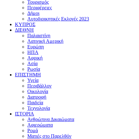
Τουρισμός
Περιφέρειες
Δήμοι
Αυτοδιοικητικές Εκλογές 2023
ΚΥΠΡΟΣ
ΔΙΕΘΝΗ
Παλαιστίνη
Λατινική Αμερική
Ευρώπη
ΗΠΑ
Αφρική
Ασία
Ρωσία
ΕΠΙΣΤΗΜΗ
Υγεία
Περιβάλλον
Οικολογία
Διατροφή
Παιδεία
Τεχνολογία
ΙΣΤΟΡΙΑ
Ανθρώπινα Δικαιώματα
Αφιερώματα
Ρομά
Ματιές στο Παρελθόν