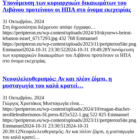
Υπονόμευση των κυριαρχικών δικαιωμάτων του
Λιβάνου προτείνουν οι ΗΠΑ στο όνομα εκεχειρίας
31 Οκτωβρίου, 2024
Στη δημοσιότητα διέρρευσε απόψε έγγραφο…
https://peripteron.eu/wp-content/uploads/2024/10/skynews-beirut-
lebanon-israel_6717293.jpg
432
768
Emmanuel
https://peripteron.eu/wp-content/uploads/2023/11/peripteronSite.png
Emmanuel
2024-10-31 23:30:52
2024-10-31 19:49:28
Υπονόμευση
των κυριαρχικών δικαιωμάτων του Λιβάνου προτείνουν οι ΗΠΑ
στο όνομα εκεχειρίας
Νεοφιλελευθερισμός: Αν και πλέον ζόμπι, η
μυσταγωγία του καλά κρατεί…
31 Οκτωβρίου, 2024
Γιώργος Χριστάκος Μυσταγωγία είναι…
https://peripteron.eu/wp-content/uploads/2024/10/reagan-thacher-
neofileleutherismos-SLpress-825x522-1.jpg
522
825
Emmanuel
https://peripteron.eu/wp-content/uploads/2023/11/peripteronSite.png
Emmanuel
2024-10-31 23:30:51
2024-10-31
20:39:12
Νεοφιλελευθερισμός: Αν και πλέον ζόμπι, η μυσταγωγία
του καλά κρατεί…