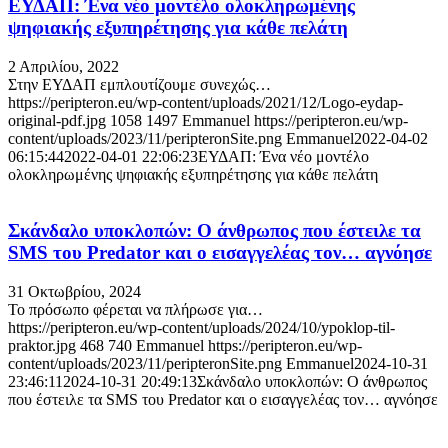
ΕΥΔΑΠ: Ένα νέο μοντέλο ολοκληρωμένης
ψηφιακής εξυπηρέτησης για κάθε πελάτη
2 Απριλίου, 2022
Στην ΕΥΔΑΠ εμπλουτίζουμε συνεχώς…
https://peripteron.eu/wp-content/uploads/2021/12/Logo-eydap-
original-pdf.jpg
1058
1497
Emmanuel
https://peripteron.eu/wp-
content/uploads/2023/11/peripteronSite.png
Emmanuel
2022-04-02
06:15:44
2022-04-01 22:06:23
ΕΥΔΑΠ: Ένα νέο μοντέλο
ολοκληρωμένης ψηφιακής εξυπηρέτησης για κάθε πελάτη
Σκάνδαλο υποκλοπών: Ο άνθρωπος που έστειλε τα
SMS του Predator και ο εισαγγελέας τον… αγνόησε
31 Οκτωβρίου, 2024
Το πρόσωπο φέρεται να πλήρωσε για…
https://peripteron.eu/wp-content/uploads/2024/10/ypoklop-til-
praktor.jpg
468
740
Emmanuel
https://peripteron.eu/wp-
content/uploads/2023/11/peripteronSite.png
Emmanuel
2024-10-31
23:46:11
2024-10-31 20:49:13
Σκάνδαλο υποκλοπών: Ο άνθρωπος
που έστειλε τα SMS του Predator και ο εισαγγελέας τον… αγνόησε