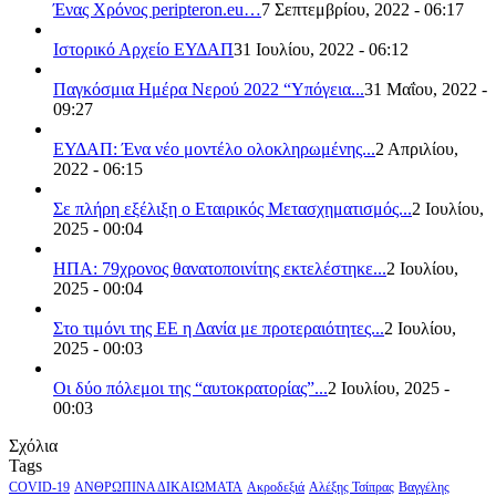
Ένας Χρόνος peripteron.eu…
7 Σεπτεμβρίου, 2022 - 06:17
Ιστορικό Αρχείο ΕΥΔΑΠ
31 Ιουλίου, 2022 - 06:12
Παγκόσμια Ημέρα Νερού 2022 “Υπόγεια...
31 Μαΐου, 2022 -
09:27
ΕΥΔΑΠ: Ένα νέο μοντέλο ολοκληρωμένης...
2 Απριλίου,
2022 - 06:15
Σε πλήρη εξέλιξη ο Εταιρικός Μετασχηματισμός...
2 Ιουλίου,
2025 - 00:04
ΗΠΑ: 79χρονος θανατοποινίτης εκτελέστηκε...
2 Ιουλίου,
2025 - 00:04
Στο τιμόνι της ΕΕ η Δανία με προτεραιότητες...
2 Ιουλίου,
2025 - 00:03
Οι δύο πόλεμοι της “αυτοκρατορίας”...
2 Ιουλίου, 2025 -
00:03
Σχόλια
Tags
COVID-19
ΑΝΘΡΩΠΙΝΑ ΔΙΚΑΙΩΜΑΤΑ
Ακροδεξιά
Αλέξης Τσίπρας
Βαγγέλης