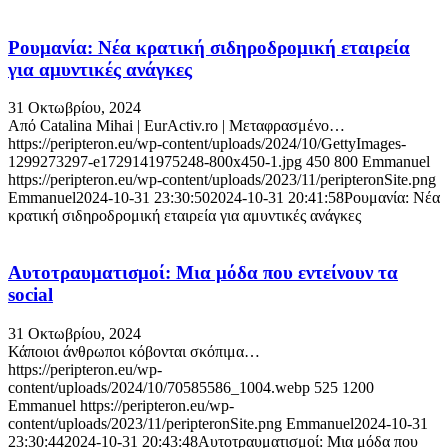
Ρουμανία: Νέα κρατική σιδηροδρομική εταιρεία
για αμυντικές ανάγκες
31 Οκτωβρίου, 2024
Από Catalina Mihai | EurActiv.ro | Μεταφρασμένο…
https://peripteron.eu/wp-content/uploads/2024/10/GettyImages-
1299273297-e1729141975248-800x450-1.jpg
450
800
Emmanuel
https://peripteron.eu/wp-content/uploads/2023/11/peripteronSite.png
Emmanuel
2024-10-31 23:30:50
2024-10-31 20:41:58
Ρουμανία: Νέα
κρατική σιδηροδρομική εταιρεία για αμυντικές ανάγκες
Αυτοτραυματισμοί: Μια μόδα που εντείνουν τα
social
31 Οκτωβρίου, 2024
Κάποιοι άνθρωποι κόβονται σκόπιμα…
https://peripteron.eu/wp-
content/uploads/2024/10/70585586_1004.webp
525
1200
Emmanuel
https://peripteron.eu/wp-
content/uploads/2023/11/peripteronSite.png
Emmanuel
2024-10-31
23:30:44
2024-10-31 20:43:48
Αυτοτραυματισμοί: Μια μόδα που