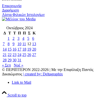
Επικοινωνία
Διαφήμιση
Λίστα Φιλικών Ιστολογίων
Οκτώβριος 2024
Δ
Τ
Τ
Π
Π
Σ
Κ
1
2
3
4
5
6
7
8
9
10
11
12
13
14
15
16
17
18
19
20
21
22
23
24
25
26
27
28
29
30
31
« Σεπ
Νοέ »
© ΠΕΡΙΠΤΕΡΟΝ 2022-
2026 | Με την Επιφύλαξη Παντός
Δικαιώματος
| created by: Deltagraphix
Link to Mail
Scroll to top