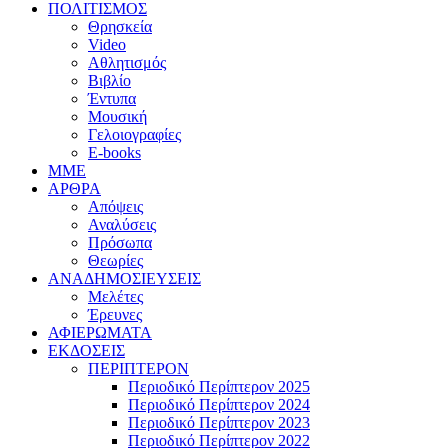
ΠΟΛΙΤΙΣΜΟΣ
Θρησκεία
Video
Αθλητισμός
Βιβλίο
Έντυπα
Μουσική
Γελοιογραφίες
E-books
MME
ΑΡΘΡΑ
Απόψεις
Αναλύσεις
Πρόσωπα
Θεωρίες
ΑΝΑΔΗΜΟΣΙΕΥΣΕΙΣ
Μελέτες
Έρευνες
ΑΦΙΕΡΩΜΑΤΑ
ΕΚΔΟΣΕΙΣ
ΠΕΡΙΠΤΕΡΟΝ
Περιοδικό Περίπτερον 2025
Περιοδικό Περίπτερον 2024
Περιοδικό Περίπτερον 2023
Περιοδικό Περίπτερον 2022