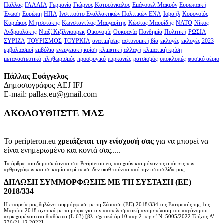
Πάλλας
ΓΑΛΛΙΑ
Γερμανία
Γιώργος Κατρούγκαλος
Εμάνουελ Μακρόν
Ευρωπαϊκή
Ένωση
Ευρώπη
ΗΠΑ
Ινστιτούτο Εναλλακτικών Πολιτικών ΕΝΑ
Ισραήλ
Κορονοϊός
Κυριάκος Μητσοτάκης
Κωνσταντίνος Μαργαρίτης
Κώστας Μαυρίδης
ΝΑΤΟ
Νίκος
Ανδρουλάκης
Νιαζί Κιζίλγιουρεκ
Οικονομία
Ουκρανία
Πανδημία
Πολιτική
ΡΩΣΙΑ
ΣΥΡΙΖΑ
ΤΟΥΡΙΣΜΟΣ
ΤΟΥΡΚΙΑ
ανατιμήσεις
αστυνομική βία
εκλογές
εκλογές 2023
εμβολιασμοί
εμβόλια
ενεργειακή κρίση
κλιματική αλλαγή
κλιματική κρίση
μεταναστευτικό
πληθωρισμός
προσφυγικό
πυρκαγιές
ρατσισμός
υποκλοπές
φυσικό αέριο
Πάλλας Ευάγγελος
Δημοσιογράφος AEJ ΙFJ
E-mail: pallas.eu@gmail.com
ΑΚΟΛΟΥΘΗΣΤΕ ΜΑΣ
Το peripteron.eu
χρειάζεται την ενίσχυσή σας
για να μπορεί να
είναι ενημερωμένο και κοντά σας.....
Τα άρθρα που δημοσιεύονται στο Peripteron.eu, απηχούν και μόνον τις απόψεις των
αρθρογράφων και σε καμία περίπτωση δεν υιοθετούνται από την ιστοσελίδα μας.
ΔΗΛΩΣΗ ΣΥΜΜΟΡΦΩΣΗΣ ΜΕ ΤΗ ΣΥΣΤΑΣΗ (ΕΕ)
2018/334
Η εταιρεία μας δηλώνει συμμόρφωση με τη Σύσταση (ΕΕ) 2018/334 της Επιτροπής της 1ης
Μαρτίου 2018 σχετικά με τα μέτρα για την αποτελεσματική αντιμετώπιση του παράνομου
περιεχομένου στο διαδίκτυο (L 63) [βλ. σχετικά άρ.10 παρ.2 περ.ε’ Ν. 5005/2022 Τεύχος A’
236/21.12.2022].