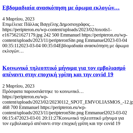
Εβδομαδιαία ανασκόπηση με άρωμα εκλογών…
4 Μαρτίου, 2023
Επιμέλεια: Πάλλας Βαγγέλης Δημοσιογράφος…
https://peripteron.eu/wp-content/uploads/2023/02/toxotis1-
e1675621627179.jpg
242
500
Emmanuel
https://peripteron.eu/wp-
content/uploads/2023/11/peripteronSite.png
Emmanuel
2023-03-04
00:35:11
2023-03-04 00:35:04
Εβδομαδιαία ανασκόπηση με άρωμα
εκλογών…
Κοινωνικό τηλεοπτικό μήνυμα για τον εμβολιασμό
απέναντι στην εποχική γρίπη και την cοvid 19
2 Μαρτίου, 2023
Πρόσφατα παρουσιάστηκε το κοινωνικό…
https://peripteron.eu/wp-
content/uploads/2023/02/20230112_SPOT_EMVOLIASMOS_-12.j
468
700
Emmanuel
https://peripteron.eu/wp-
content/uploads/2023/11/peripteronSite.png
Emmanuel
2023-03-02
06:15:47
2023-03-01 20:11:27
Κοινωνικό τηλεοπτικό μήνυμα για
τον εμβολιασμό απέναντι στην εποχική γρίπη και την cοvid 19