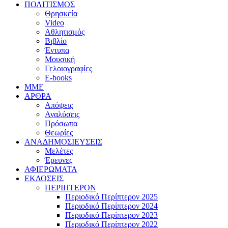
ΠΟΛΙΤΙΣΜΟΣ
Θρησκεία
Video
Αθλητισμός
Βιβλίο
Έντυπα
Μουσική
Γελοιογραφίες
E-books
MME
ΑΡΘΡΑ
Απόψεις
Αναλύσεις
Πρόσωπα
Θεωρίες
ΑΝΑΔΗΜΟΣΙΕΥΣΕΙΣ
Μελέτες
Έρευνες
ΑΦΙΕΡΩΜΑΤΑ
ΕΚΔΟΣΕΙΣ
ΠΕΡΙΠΤΕΡΟΝ
Περιοδικό Περίπτερον 2025
Περιοδικό Περίπτερον 2024
Περιοδικό Περίπτερον 2023
Περιοδικό Περίπτερον 2022