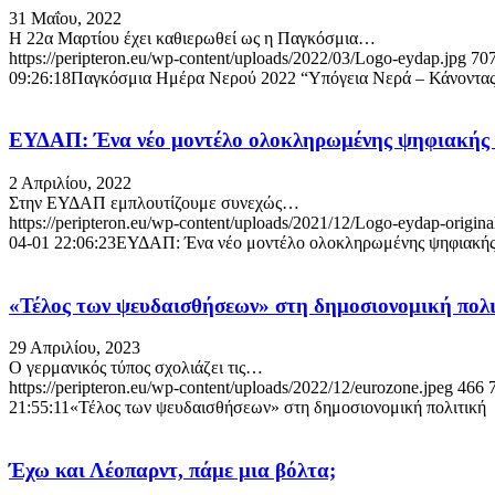
31 Μαΐου, 2022
H 22α Μαρτίου έχει καθιερωθεί ως η Παγκόσμια…
https://peripteron.eu/wp-content/uploads/2022/03/Logo-eydap.jpg
70
09:26:18
Παγκόσμια Ημέρα Νερού 2022 “Υπόγεια Νερά – Κάνοντας 
ΕΥΔΑΠ: Ένα νέο μοντέλο ολοκληρωμένης ψηφιακής ε
2 Απριλίου, 2022
Στην ΕΥΔΑΠ εμπλουτίζουμε συνεχώς…
https://peripteron.eu/wp-content/uploads/2021/12/Logo-eydap-origina
04-01 22:06:23
ΕΥΔΑΠ: Ένα νέο μοντέλο ολοκληρωμένης ψηφιακής 
«Τέλος των ψευδαισθήσεων» στη δημοσιονομική πολ
29 Απριλίου, 2023
Ο γερμανικός τύπος σχολιάζει τις…
https://peripteron.eu/wp-content/uploads/2022/12/eurozone.jpeg
466
21:55:11
«Τέλος των ψευδαισθήσεων» στη δημοσιονομική πολιτική
Έχω και Λέοπαρντ, πάμε μια βόλτα;