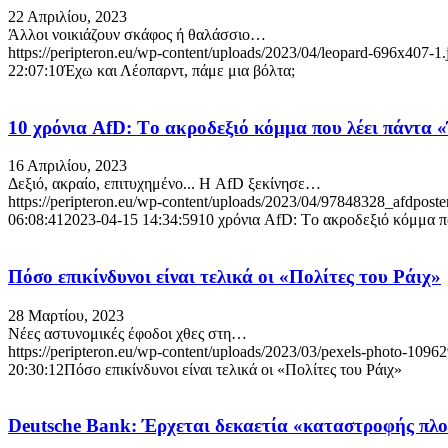
22 Απριλίου, 2023
Άλλοι νοικιάζουν σκάφος ή θαλάσσιο…
https://peripteron.eu/wp-content/uploads/2023/04/leopard-696x407-1.
22:07:10
Έχω και Λέοπαρντ, πάμε μια βόλτα;
10 χρόνια AfD: Τo ακροδεξιό κόμμα που λέει πάντα 
16 Απριλίου, 2023
Δεξιό, ακραίο, επιτυχημένο... Η AfD ξεκίνησε…
https://peripteron.eu/wp-content/uploads/2023/04/97848328_afdposter
06:08:41
2023-04-15 14:34:59
10 χρόνια AfD: Τo ακροδεξιό κόμμα π
Πόσο επικίνδυνοι είναι τελικά οι «Πολίτες του Ράιχ»
28 Μαρτίου, 2023
Νέες αστυνομικές έφοδοι χθες στη…
https://peripteron.eu/wp-content/uploads/2023/03/pexels-photo-10962
20:30:12
Πόσο επικίνδυνοι είναι τελικά οι «Πολίτες του Ράιχ»
Deutsche Bank: Έρχεται δεκαετία «καταστροφής πλ