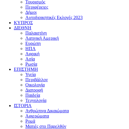
Τουρισμός
Περιφέρειες
Δήμοι
Αυτοδιοικητικές Εκλογές 2023
ΚΥΠΡΟΣ
ΔΙΕΘΝΗ
Παλαιστίνη
Λατινική Αμερική
Ευρώπη
ΗΠΑ
Αφρική
Ασία
Ρωσία
ΕΠΙΣΤΗΜΗ
Υγεία
Περιβάλλον
Οικολογία
Διατροφή
Παιδεία
Τεχνολογία
ΙΣΤΟΡΙΑ
Ανθρώπινα Δικαιώματα
Αφιερώματα
Ρομά
Ματιές στο Παρελθόν