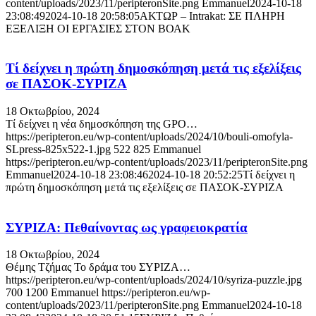
content/uploads/2023/11/peripteronSite.png
Emmanuel
2024-10-18
23:08:49
2024-10-18 20:58:05
ΑΚΤΩΡ – Intrakat: ΣΕ ΠΛΗΡΗ
ΕΞΕΛΙΞΗ ΟΙ ΕΡΓΑΣΙΕΣ ΣΤΟΝ ΒΟΑΚ
Τί δείχνει η πρώτη δημοσκόπηση μετά τις εξελίξεις
σε ΠΑΣΟΚ-ΣΥΡΙΖΑ
18 Οκτωβρίου, 2024
Τί δείχνει η νέα δημοσκόπηση της GPO…
https://peripteron.eu/wp-content/uploads/2024/10/bouli-omofyla-
SLpress-825x522-1.jpg
522
825
Emmanuel
https://peripteron.eu/wp-content/uploads/2023/11/peripteronSite.png
Emmanuel
2024-10-18 23:08:46
2024-10-18 20:52:25
Τί δείχνει η
πρώτη δημοσκόπηση μετά τις εξελίξεις σε ΠΑΣΟΚ-ΣΥΡΙΖΑ
ΣΥΡΙΖΑ: Πεθαίνοντας ως γραφειοκρατία
18 Οκτωβρίου, 2024
Θέμης Τζήμας Το δράμα του ΣΥΡΙΖΑ…
https://peripteron.eu/wp-content/uploads/2024/10/syriza-puzzle.jpg
700
1200
Emmanuel
https://peripteron.eu/wp-
content/uploads/2023/11/peripteronSite.png
Emmanuel
2024-10-18