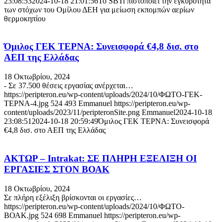
23:08:53
2024-10-18 21:01:56
Το SBTi πιστοποιεί την εγκυρότητα
των στόχων του Ομίλου ΔΕΗ για μείωση εκπομπών αερίων
θερμοκηπίου
Όμιλος ΓΕΚ ΤΕΡΝΑ: Συνεισφορά €4,8 δισ. στο
ΑΕΠ της Ελλάδας
18 Οκτωβρίου, 2024
- Σε 37.500 θέσεις εργασίας ανέρχεται…
https://peripteron.eu/wp-content/uploads/2024/10/ΦΩΤΟ-ΓΕΚ-
ΤΕΡΝΑ-4.jpg
524
493
Emmanuel
https://peripteron.eu/wp-
content/uploads/2023/11/peripteronSite.png
Emmanuel
2024-10-18
23:08:51
2024-10-18 20:59:49
Όμιλος ΓΕΚ ΤΕΡΝΑ: Συνεισφορά
€4,8 δισ. στο ΑΕΠ της Ελλάδας
ΑΚΤΩΡ – Intrakat: ΣΕ ΠΛΗΡΗ ΕΞΕΛΙΞΗ ΟΙ
ΕΡΓΑΣΙΕΣ ΣΤΟΝ ΒΟΑΚ
18 Οκτωβρίου, 2024
Σε πλήρη εξέλιξη βρίσκονται οι εργασίες…
https://peripteron.eu/wp-content/uploads/2024/10/ΦΩΤΟ-
ΒΟΑΚ.jpg
524
698
Emmanuel
https://peripteron.eu/wp-