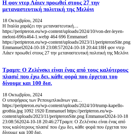
Η φον ντερ Λάιεν προωθεί στους 27 την
μεταναστευτική πολιτική της Μελόνι
18 Οκτωβρίου, 2024
Η Ιταλία χαράζει την μεταναστευτική…
https://peripteron.eu/wp-content/uploads/2024/10/von-der-leyen-
meloni-696x464-1.webp
464
696
Emmanuel
https://peripteron.eu/wp-content/uploads/2023/11/peripteronSite.png
Emmanuel
2024-10-18 23:08:57
2024-10-18 20:44:18
Η φον ντερ
Λάιεν προωθεί στους 27 την μεταναστευτική πολιτική της Μελόνι
Τραμπ: Ο Ζελένσκι είναι ένας από τους καλύτερους
πλασιέ που έχω δει, κάθε φορά που έρχεται του
δίνουμε και 100 δισ.
18 Οκτωβρίου, 2024
Ο υποψήφιος των Ρεπουμπλικάνων για…
https://peripteron.eu/wp-content/uploads/2024/10/trump-kapello-
grothia.jpg
1092
1920
Emmanuel
https://peripteron.eu/wp-
content/uploads/2023/11/peripteronSite.png
Emmanuel
2024-10-18
23:08:56
2024-10-18 20:46:27
Τραμπ: Ο Ζελένσκι είναι ένας από
τους καλύτερους πλασιέ που έχω δει, κάθε φορά που έρχεται του
δίνουμε και 100 δισ.