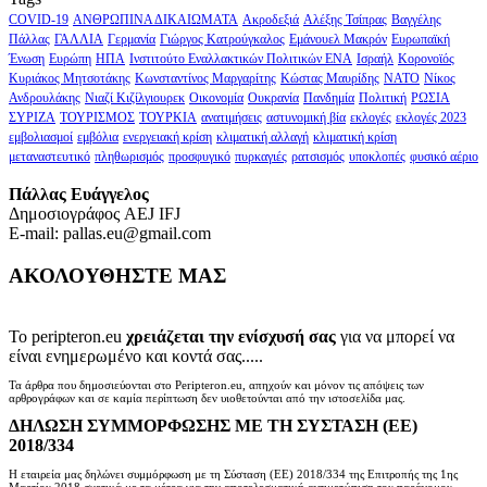
COVID-19
ΑΝΘΡΩΠΙΝΑ ΔΙΚΑΙΩΜΑΤΑ
Ακροδεξιά
Αλέξης Τσίπρας
Βαγγέλης
Πάλλας
ΓΑΛΛΙΑ
Γερμανία
Γιώργος Κατρούγκαλος
Εμάνουελ Μακρόν
Ευρωπαϊκή
Ένωση
Ευρώπη
ΗΠΑ
Ινστιτούτο Εναλλακτικών Πολιτικών ΕΝΑ
Ισραήλ
Κορονοϊός
Κυριάκος Μητσοτάκης
Κωνσταντίνος Μαργαρίτης
Κώστας Μαυρίδης
ΝΑΤΟ
Νίκος
Ανδρουλάκης
Νιαζί Κιζίλγιουρεκ
Οικονομία
Ουκρανία
Πανδημία
Πολιτική
ΡΩΣΙΑ
ΣΥΡΙΖΑ
ΤΟΥΡΙΣΜΟΣ
ΤΟΥΡΚΙΑ
ανατιμήσεις
αστυνομική βία
εκλογές
εκλογές 2023
εμβολιασμοί
εμβόλια
ενεργειακή κρίση
κλιματική αλλαγή
κλιματική κρίση
μεταναστευτικό
πληθωρισμός
προσφυγικό
πυρκαγιές
ρατσισμός
υποκλοπές
φυσικό αέριο
Πάλλας Ευάγγελος
Δημοσιογράφος AEJ ΙFJ
E-mail: pallas.eu@gmail.com
ΑΚΟΛΟΥΘΗΣΤΕ ΜΑΣ
Το peripteron.eu
χρειάζεται την ενίσχυσή σας
για να μπορεί να
είναι ενημερωμένο και κοντά σας.....
Τα άρθρα που δημοσιεύονται στο Peripteron.eu, απηχούν και μόνον τις απόψεις των
αρθρογράφων και σε καμία περίπτωση δεν υιοθετούνται από την ιστοσελίδα μας.
ΔΗΛΩΣΗ ΣΥΜΜΟΡΦΩΣΗΣ ΜΕ ΤΗ ΣΥΣΤΑΣΗ (ΕΕ)
2018/334
Η εταιρεία μας δηλώνει συμμόρφωση με τη Σύσταση (ΕΕ) 2018/334 της Επιτροπής της 1ης