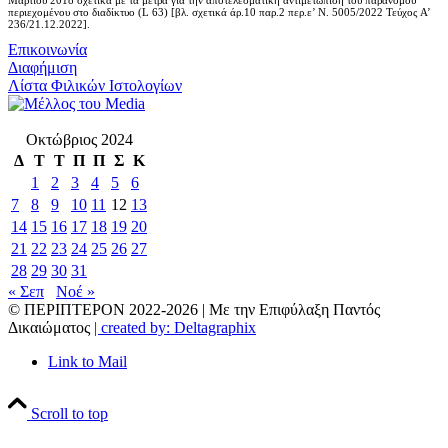
Μαρτίου 2018 σχετικά με τα μέτρα για την αποτελεσματική αντιμετώπιση του παράνομου
περιεχομένου στο διαδίκτυο (L 63) [βλ. σχετικά άρ.10 παρ.2 περ.ε’ Ν. 5005/2022 Τεύχος A’
236/21.12.2022].
Επικοινωνία
Διαφήμιση
Λίστα Φιλικών Ιστολογίων
Οκτώβριος 2024
Δ
Τ
Τ
Π
Π
Σ
Κ
1
2
3
4
5
6
7
8
9
10
11
12
13
14
15
16
17
18
19
20
21
22
23
24
25
26
27
28
29
30
31
« Σεπ
Νοέ »
© ΠΕΡΙΠΤΕΡΟΝ 2022-
2026 | Με την Επιφύλαξη Παντός
Δικαιώματος
| created by: Deltagraphix
Link to Mail
Scroll to top