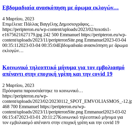
Εβδομαδιαία ανασκόπηση με άρωμα εκλογών…
4 Μαρτίου, 2023
Επιμέλεια: Πάλλας Βαγγέλης Δημοσιογράφος…
https://peripteron.eu/wp-content/uploads/2023/02/toxotis1-
e1675621627179.jpg
242
500
Emmanuel
https://peripteron.eu/wp-
content/uploads/2023/11/peripteronSite.png
Emmanuel
2023-03-04
00:35:11
2023-03-04 00:35:04
Εβδομαδιαία ανασκόπηση με άρωμα
εκλογών…
Κοινωνικό τηλεοπτικό μήνυμα για τον εμβολιασμό
απέναντι στην εποχική γρίπη και την cοvid 19
2 Μαρτίου, 2023
Πρόσφατα παρουσιάστηκε το κοινωνικό…
https://peripteron.eu/wp-
content/uploads/2023/02/20230112_SPOT_EMVOLIASMOS_-12.j
468
700
Emmanuel
https://peripteron.eu/wp-
content/uploads/2023/11/peripteronSite.png
Emmanuel
2023-03-02
06:15:47
2023-03-01 20:11:27
Κοινωνικό τηλεοπτικό μήνυμα για
τον εμβολιασμό απέναντι στην εποχική γρίπη και την cοvid 19