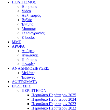
ΠΟΛΙΤΙΣΜΟΣ
Θρησκεία
Video
Αθλητισμός
Βιβλίο
Έντυπα
Μουσική
Γελοιογραφίες
E-books
MME
ΑΡΘΡΑ
Απόψεις
Αναλύσεις
Πρόσωπα
Θεωρίες
ΑΝΑΔΗΜΟΣΙΕΥΣΕΙΣ
Μελέτες
Έρευνες
ΑΦΙΕΡΩΜΑΤΑ
ΕΚΔΟΣΕΙΣ
ΠΕΡΙΠΤΕΡΟΝ
Περιοδικό Περίπτερον 2025
Περιοδικό Περίπτερον 2024
Περιοδικό Περίπτερον 2023
Περιοδικό Περίπτερον 2022