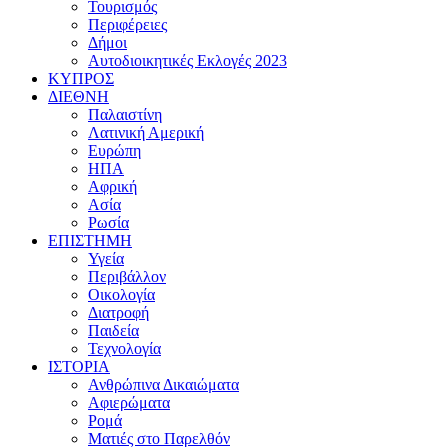
Τουρισμός
Περιφέρειες
Δήμοι
Αυτοδιοικητικές Εκλογές 2023
ΚΥΠΡΟΣ
ΔΙΕΘΝΗ
Παλαιστίνη
Λατινική Αμερική
Ευρώπη
ΗΠΑ
Αφρική
Ασία
Ρωσία
ΕΠΙΣΤΗΜΗ
Υγεία
Περιβάλλον
Οικολογία
Διατροφή
Παιδεία
Τεχνολογία
ΙΣΤΟΡΙΑ
Ανθρώπινα Δικαιώματα
Αφιερώματα
Ρομά
Ματιές στο Παρελθόν