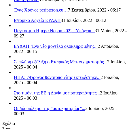
Ένας Χρόνος peripteron.eu…
7 Σεπτεμβρίου, 2022 - 06:17
Ιστορικό Αρχείο ΕΥΔΑΠ
31 Ιουλίου, 2022 - 06:12
Παγκόσμια Ημέρα Νερού 2022 “Υπόγεια...
31 Μαΐου, 2022 -
09:27
ΕΥΔΑΠ: Ένα νέο μοντέλο ολοκληρωμένης...
2 Απριλίου,
2022 - 06:15
Σε πλήρη εξέλιξη ο Εταιρικός Μετασχηματισμός...
2 Ιουλίου,
2025 - 00:04
ΗΠΑ: 79χρονος θανατοποινίτης εκτελέστηκε...
2 Ιουλίου,
2025 - 00:04
Στο τιμόνι της ΕΕ η Δανία με προτεραιότητες...
2 Ιουλίου,
2025 - 00:03
Οι δύο πόλεμοι της “αυτοκρατορίας”...
2 Ιουλίου, 2025 -
00:03
Σχόλια
Tags