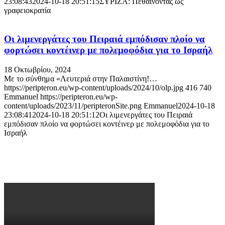
23:08:43
2024-10-18 20:51:15
ΣΥΡΙΖΑ: Πεθαίνοντας ως
γραφειοκρατία
Οι λιμενεργάτες του Πειραιά εμπόδισαν πλοίο να
φορτώσει κοντέινερ με πολεμοφόδια για το Ισραήλ
18 Οκτωβρίου, 2024
Με το σύνθημα «Λευτεριά στην Παλαιστίνη!…
https://peripteron.eu/wp-content/uploads/2024/10/olp.jpg
416
740
Emmanuel
https://peripteron.eu/wp-
content/uploads/2023/11/peripteronSite.png
Emmanuel
2024-10-18
23:08:41
2024-10-18 20:51:12
Οι λιμενεργάτες του Πειραιά
εμπόδισαν πλοίο να φορτώσει κοντέινερ με πολεμοφόδια για το
Ισραήλ