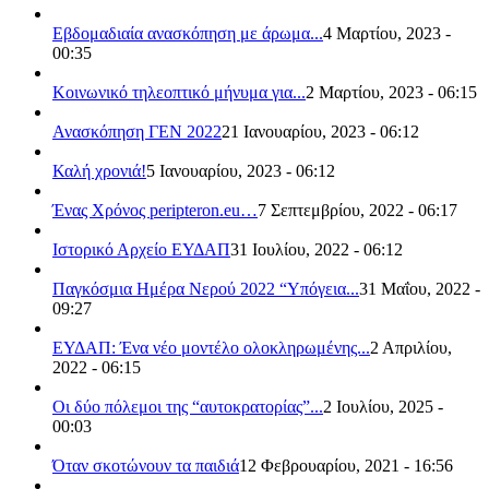
Εβδομαδιαία ανασκόπηση με άρωμα...
4 Μαρτίου, 2023 -
00:35
Κοινωνικό τηλεοπτικό μήνυμα για...
2 Μαρτίου, 2023 - 06:15
Ανασκόπηση ΓΕΝ 2022
21 Ιανουαρίου, 2023 - 06:12
Καλή χρονιά!
5 Ιανουαρίου, 2023 - 06:12
Ένας Χρόνος peripteron.eu…
7 Σεπτεμβρίου, 2022 - 06:17
Ιστορικό Αρχείο ΕΥΔΑΠ
31 Ιουλίου, 2022 - 06:12
Παγκόσμια Ημέρα Νερού 2022 “Υπόγεια...
31 Μαΐου, 2022 -
09:27
ΕΥΔΑΠ: Ένα νέο μοντέλο ολοκληρωμένης...
2 Απριλίου,
2022 - 06:15
Οι δύο πόλεμοι της “αυτοκρατορίας”...
2 Ιουλίου, 2025 -
00:03
Όταν σκοτώνουν τα παιδιά
12 Φεβρουαρίου, 2021 - 16:56