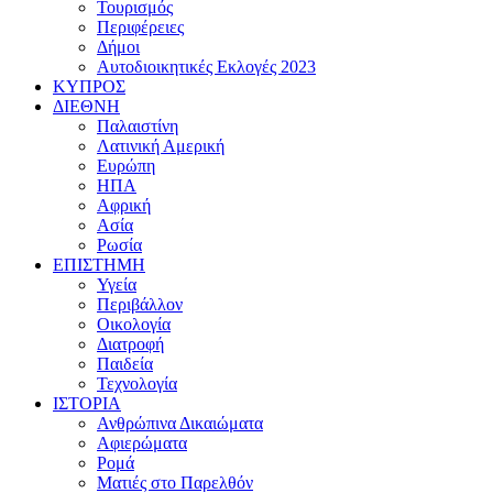
Τουρισμός
Περιφέρειες
Δήμοι
Αυτοδιοικητικές Εκλογές 2023
ΚΥΠΡΟΣ
ΔΙΕΘΝΗ
Παλαιστίνη
Λατινική Αμερική
Ευρώπη
ΗΠΑ
Αφρική
Ασία
Ρωσία
ΕΠΙΣΤΗΜΗ
Υγεία
Περιβάλλον
Οικολογία
Διατροφή
Παιδεία
Τεχνολογία
ΙΣΤΟΡΙΑ
Ανθρώπινα Δικαιώματα
Αφιερώματα
Ρομά
Ματιές στο Παρελθόν