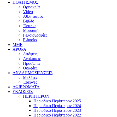
ΠΟΛΙΤΙΣΜΟΣ
Θρησκεία
Video
Αθλητισμός
Βιβλίο
Έντυπα
Μουσική
Γελοιογραφίες
E-books
MME
ΑΡΘΡΑ
Απόψεις
Αναλύσεις
Πρόσωπα
Θεωρίες
ΑΝΑΔΗΜΟΣΙΕΥΣΕΙΣ
Μελέτες
Έρευνες
ΑΦΙΕΡΩΜΑΤΑ
ΕΚΔΟΣΕΙΣ
ΠΕΡΙΠΤΕΡΟΝ
Περιοδικό Περίπτερον 2025
Περιοδικό Περίπτερον 2024
Περιοδικό Περίπτερον 2023
Περιοδικό Περίπτερον 2022