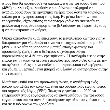
στους δύο θα προτιμούσε να παραμείνει στην τρέχουσα θέση του
(48%), πολλοί εξακολουθούν να αισθάνονται τολμηροί να
αναδιαμορφώσουν τις εργάσιμες ημέρες τους ώστε να ταιριάζουν
καλύτερα στην προσωπική τους ζωή. Εν μέσω lockdown και
τηλεργασίας, είχαν επίσης περισσότερο χρόνο να σκεφτούν τη
μελλοντική τους σταδιοδρομία, να βελτιώσουν τις δεξιότητές τους
ή να αποκτήσουν καινούριες.
Όποια κατεύθυνση κι αν επιλέξουν, το μεγαλύτερο κίνητρο για να
δοκιμάσουν μια νέα δουλειά είναι να επιτύχουν καλύτερο μισθό
(49%). Η καλύτερη ισορροπία μεταξύ επαγγελματικής και
προσωπικής ζωής είναι ο δεύτερος συχνότερος λόγος,
παρακινώντας το 41% των ερωτηθέντων. Η πανδημία έφερε στην
επιφάνεια τη χαρά να περνάμε περισσότερο χρόνο στο σπίτι με την
οικογένεια, καθώς και να επιδιώκουμε προσωπικά ενδιαφέροντα
και χόμπι. Οι εργαζόμενοι μπορεί να θέλουν να διατηρήσουν αυτήν
την ευκαιρία.
Μετά τον μισθό και την προσωπική άνεση, η αναζήτηση ενός
ρόλου που αξίζει τον κόπο και είναι πιο ουσιαστικός είναι ο τρίτος
πιο σημαντικός λόγος (35%). Ίσως τα γεγονότα του 2020 να
επιτρέψουν στους εργαζόμενους να επανεξετάσουν την τρέχουσα
εργασία τους και να συνειδητοποιήσουν την αξία του χρόνου τους
και σε τι θέλουν να τον ξοδεύουν.