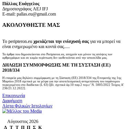
Πάλλας Ευάγγελος
Δημοσιογράφος AEJ ΙFJ
E-mail: pallas.eu@gmail.com
ΑΚΟΛΟΥΘΗΣΤΕ ΜΑΣ
Το peripteron.eu
χρειάζεται την ενίσχυσή σας
για να μπορεί να
είναι ενημερωμένο και κοντά σας.....
Τα άρθρα που δημοσιεύονται στο Peripteron.eu, απηχούν και μόνον τις απόψεις των
αρθρογράφων και σε καμία περίπτωση δεν υιοθετούνται από την ιστοσελίδα μας.
ΔΗΛΩΣΗ ΣΥΜΜΟΡΦΩΣΗΣ ΜΕ ΤΗ ΣΥΣΤΑΣΗ (ΕΕ)
2018/334
Η εταιρεία μας δηλώνει συμμόρφωση με τη Σύσταση (ΕΕ) 2018/334 της Επιτροπής της 1ης
Μαρτίου 2018 σχετικά με τα μέτρα για την αποτελεσματική αντιμετώπιση του παράνομου
περιεχομένου στο διαδίκτυο (L 63) [βλ. σχετικά άρ.10 παρ.2 περ.ε’ Ν. 5005/2022 Τεύχος A’
236/21.12.2022].
Επικοινωνία
Διαφήμιση
Λίστα Φιλικών Ιστολογίων
Αύγουστος 2026
Δ
Τ
Τ
Π
Π
Σ
Κ