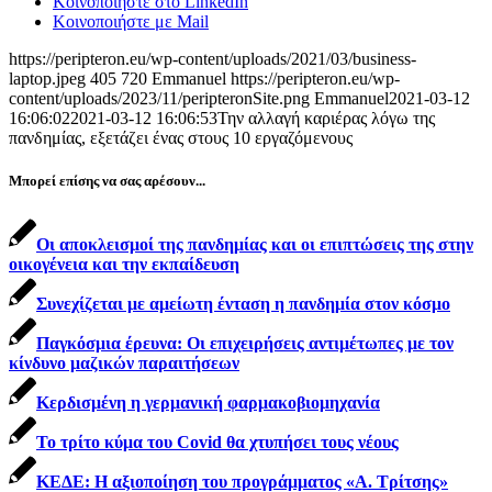
Κοινοποιήστε στο LinkedIn
Κοινοποιήστε με Mail
https://peripteron.eu/wp-content/uploads/2021/03/business-
laptop.jpeg
405
720
Emmanuel
https://peripteron.eu/wp-
content/uploads/2023/11/peripteronSite.png
Emmanuel
2021-03-12
16:06:02
2021-03-12 16:06:53
Την αλλαγή καριέρας λόγω της
πανδημίας, εξετάζει ένας στους 10 εργαζόμενους
Μπορεί επίσης να σας αρέσουν...
Οι αποκλεισμοί της πανδημίας και οι επιπτώσεις της στην
οικογένεια και την εκπαίδευση
Συνεχίζεται με αμείωτη ένταση η πανδημία στον κόσμο
Παγκόσμια έρευνα: Οι επιχειρήσεις αντιμέτωπες με τον
κίνδυνο μαζικών παραιτήσεων
Κερδισμένη η γερμανική φαρμακοβιομηχανία
Το τρίτο κύμα του Covid θα χτυπήσει τους νέους
ΚΕΔΕ: Η αξιοποίηση του προγράμματος «Α. Τρίτσης»