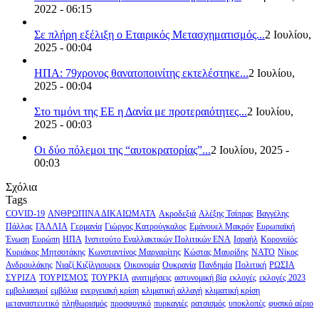
2022 - 06:15
Σε πλήρη εξέλιξη ο Εταιρικός Μετασχηματισμός...
2 Ιουλίου,
2025 - 00:04
ΗΠΑ: 79χρονος θανατοποινίτης εκτελέστηκε...
2 Ιουλίου,
2025 - 00:04
Στο τιμόνι της ΕΕ η Δανία με προτεραιότητες...
2 Ιουλίου,
2025 - 00:03
Οι δύο πόλεμοι της “αυτοκρατορίας”...
2 Ιουλίου, 2025 -
00:03
Σχόλια
Tags
COVID-19
ΑΝΘΡΩΠΙΝΑ ΔΙΚΑΙΩΜΑΤΑ
Ακροδεξιά
Αλέξης Τσίπρας
Βαγγέλης
Πάλλας
ΓΑΛΛΙΑ
Γερμανία
Γιώργος Κατρούγκαλος
Εμάνουελ Μακρόν
Ευρωπαϊκή
Ένωση
Ευρώπη
ΗΠΑ
Ινστιτούτο Εναλλακτικών Πολιτικών ΕΝΑ
Ισραήλ
Κορονοϊός
Κυριάκος Μητσοτάκης
Κωνσταντίνος Μαργαρίτης
Κώστας Μαυρίδης
ΝΑΤΟ
Νίκος
Ανδρουλάκης
Νιαζί Κιζίλγιουρεκ
Οικονομία
Ουκρανία
Πανδημία
Πολιτική
ΡΩΣΙΑ
ΣΥΡΙΖΑ
ΤΟΥΡΙΣΜΟΣ
ΤΟΥΡΚΙΑ
ανατιμήσεις
αστυνομική βία
εκλογές
εκλογές 2023
εμβολιασμοί
εμβόλια
ενεργειακή κρίση
κλιματική αλλαγή
κλιματική κρίση
μεταναστευτικό
πληθωρισμός
προσφυγικό
πυρκαγιές
ρατσισμός
υποκλοπές
φυσικό αέριο