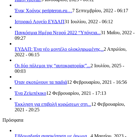
Ένας Χρόνος peripteron.eu…
7 Σεπτεμβρίου, 2022 - 06:17
Ιστορικό Αρχείο ΕΥΔΑΠ
31 Ιουλίου, 2022 - 06:12
Παγκόσμια Ημέρα Νερού 2022 “Υπόγεια...
31 Μαΐου, 2022 -
09:27
ΕΥΔΑΠ: Ένα νέο μοντέλο ολοκληρωμένης...
2 Απριλίου,
2022 - 06:15
Οι δύο πόλεμοι της “αυτοκρατορίας”...
2 Ιουλίου, 2025 -
00:03
Όταν σκοτώνουν τα παιδιά
12 Φεβρουαρίου, 2021 - 16:56
Ένα Ζεϊμπέκικο
12 Φεβρουαρίου, 2021 - 17:13
Έκκληση για επιβολή κυρώσεων στη...
12 Φεβρουαρίου,
2021 - 20:25
Πρόσφατα
Εβδομαδιαία ανασκόπηση με άρωμα...
4 Μαρτίου, 2023 -