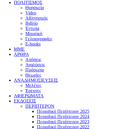
ΠΟΛΙΤΙΣΜΟΣ
Θρησκεία
Video
Αθλητισμός
Βιβλίο
Έντυπα
Μουσική
Γελοιογραφίες
E-books
MME
ΑΡΘΡΑ
Απόψεις
Αναλύσεις
Πρόσωπα
Θεωρίες
ΑΝΑΔΗΜΟΣΙΕΥΣΕΙΣ
Μελέτες
Έρευνες
ΑΦΙΕΡΩΜΑΤΑ
ΕΚΔΟΣΕΙΣ
ΠΕΡΙΠΤΕΡΟΝ
Περιοδικό Περίπτερον 2025
Περιοδικό Περίπτερον 2024
Περιοδικό Περίπτερον 2023
Περιοδικό Περίπτερον 2022