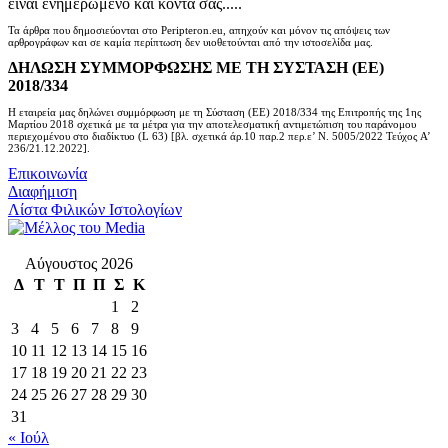
είναι ενημερωμένο και κοντά σας.....
Τα άρθρα που δημοσιεύονται στο Peripteron.eu, απηχούν και μόνον τις απόψεις των
αρθρογράφων και σε καμία περίπτωση δεν υιοθετούνται από την ιστοσελίδα μας.
ΔΗΛΩΣΗ ΣΥΜΜΟΡΦΩΣΗΣ ΜΕ ΤΗ ΣΥΣΤΑΣΗ (ΕΕ)
2018/334
Η εταιρεία μας δηλώνει συμμόρφωση με τη Σύσταση (ΕΕ) 2018/334 της Επιτροπής της 1ης
Μαρτίου 2018 σχετικά με τα μέτρα για την αποτελεσματική αντιμετώπιση του παράνομου
περιεχομένου στο διαδίκτυο (L 63) [βλ. σχετικά άρ.10 παρ.2 περ.ε’ Ν. 5005/2022 Τεύχος A’
236/21.12.2022].
Επικοινωνία
Διαφήμιση
Λίστα Φιλικών Ιστολογίων
Αύγουστος 2026
Δ
Τ
Τ
Π
Π
Σ
Κ
1
2
3
4
5
6
7
8
9
10
11
12
13
14
15
16
17
18
19
20
21
22
23
24
25
26
27
28
29
30
31
« Ιούλ