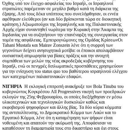
Όχθης υπό τον έλεγχο ασφαλείας του Ισραήλ, οι Ισραηλινοί
στρατιώτες παρέμειναν σε μεγάλο βαθμό κατά τη διάρκεια της
έξαψης. Από τους δέκα υπόπτους που συνελήφθησαν, οι εννέα
αφέθηκαν ελεύθεροι (αν και δύο βρίσκονται τώρα σε διοικητική
κράτηση.) Αξιωματούχοι της Ισραηλινής και της Παλαιστινιακής
Αρχής είχαν συναντηθεί νωρίτερα την Κυριακή στην Άκαμπα της
Ιορδανίας για να συζητήσουν την επανέναρξη της συνεργασίας στον
τομέα της ασφάλειας. Εμπειρογνώμονες της Ομάδας ΚρίσεωνΟι
Tahani Mustafa και Mairav ​​Zonszein λένε ότι η συρροή των
γεγονότων δείχνει ανησυχητικά μοτίβα: οι έποικοι απολαμβάνουν
ουσιαστική ατιμωρησία για βίαιες πράξεις και την ανοιχτή
συμπάθεια των μελών της νέας ακροδεξιάς κυβέρνησης του
Ισραήλ, ενώ οι πενιχρές διπλωματικές προσπάθειες χρησιμεύουν
για την ενίσχυση του status quo του βαθύτερου ισραηλινού ελέγχου
των κατεχομένων παλαιστινιακών εδαφών.
ΝΙΓΗΡΙΑ
Η εκλογική επιτροπή ανακήρυξε τον Bola Tinubu του
κυβερνώντος Κογκρέσου All Progressives νικητή των προεδρικών
εκλογών της 25ης Φεβρουαρίου, οι οποίες διεξήχθησαν εν μέσω
υλικοτεχνικών και τεχνολογικών δυσκολιών καθώς και
εκφοβισμού ψηφοφόρων και άλλης βίας. Τα δύο κύρια κόμματα
της αντιπολίτευσης, το Δημοκρατικό Κόμμα των Λαών και το
Εργατικό Κόμμα, λένε ότι η καταμέτρηση των ψήφων είναι
νοθευμένη και απαιτούν την ακύρωσή της. Αποφάσισαν να
καταθέσουν τη διαμαρτυρία τους στο δικαστήριο και όχι στους