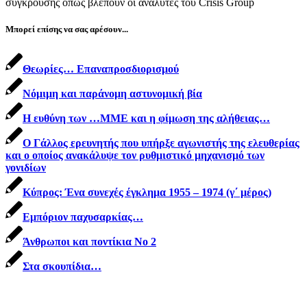
σύγκρουσης όπως βλέπουν οι αναλυτές του Crisis Group
Μπορεί επίσης να σας αρέσουν...
Θεωρίες… Επαναπροσδιορισμού
Νόμιμη και παράνομη αστυνομική βία
Η ευθύνη των …ΜΜΕ και η φίμωση της αλήθειας…
Ο Γάλλος ερευνητής που υπήρξε αγωνιστής της ελευθερίας
και ο οποίος ανακάλυψε τον ρυθμιστικό μηχανισμό των
γονιδίων
Κύπρος: Ένα συνεχές έγκλημα 1955 – 1974 (γ΄ μέρος)
Εμπόριον παχυσαρκίας…
Άνθρωποι και ποντίκια Νο 2
Στα σκουπίδια…