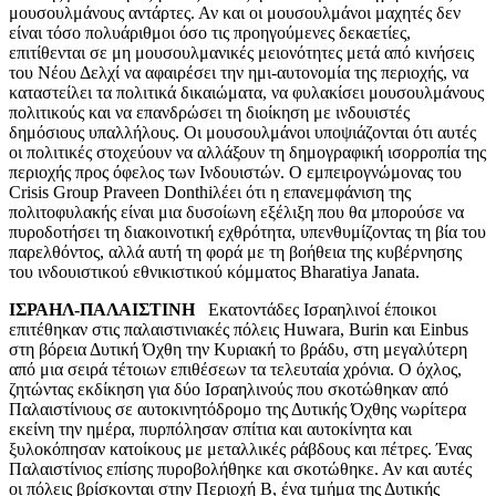
μουσουλμάνους αντάρτες. Αν και οι μουσουλμάνοι μαχητές δεν
είναι τόσο πολυάριθμοι όσο τις προηγούμενες δεκαετίες,
επιτίθενται σε μη μουσουλμανικές μειονότητες μετά από κινήσεις
του Νέου Δελχί να αφαιρέσει την ημι-αυτονομία της περιοχής, να
καταστείλει τα πολιτικά δικαιώματα, να φυλακίσει μουσουλμάνους
πολιτικούς και να επανδρώσει τη διοίκηση με ινδουιστές
δημόσιους υπαλλήλους. Οι μουσουλμάνοι υποψιάζονται ότι αυτές
οι πολιτικές στοχεύουν να αλλάξουν τη δημογραφική ισορροπία της
περιοχής προς όφελος των Ινδουιστών. Ο εμπειρογνώμονας του
Crisis Group Praveen Donthiλέει ότι η επανεμφάνιση της
πολιτοφυλακής είναι μια δυσοίωνη εξέλιξη που θα μπορούσε να
πυροδοτήσει τη διακοινοτική εχθρότητα, υπενθυμίζοντας τη βία του
παρελθόντος, αλλά αυτή τη φορά με τη βοήθεια της κυβέρνησης
του ινδουιστικού εθνικιστικού κόμματος Bharatiya Janata.
ΙΣΡΑΗΛ-ΠΑΛΑΙΣΤΙΝΗ
Εκατοντάδες Ισραηλινοί έποικοι
επιτέθηκαν στις παλαιστινιακές πόλεις Huwara, Burin και Einbus
στη βόρεια Δυτική Όχθη την Κυριακή το βράδυ, στη μεγαλύτερη
από μια σειρά τέτοιων επιθέσεων τα τελευταία χρόνια. Ο όχλος,
ζητώντας εκδίκηση για δύο Ισραηλινούς που σκοτώθηκαν από
Παλαιστίνιους σε αυτοκινητόδρομο της Δυτικής Όχθης νωρίτερα
εκείνη την ημέρα, πυρπόλησαν σπίτια και αυτοκίνητα και
ξυλοκόπησαν κατοίκους με μεταλλικές ράβδους και πέτρες. Ένας
Παλαιστίνιος επίσης πυροβολήθηκε και σκοτώθηκε. Αν και αυτές
οι πόλεις βρίσκονται στην Περιοχή Β, ένα τμήμα της Δυτικής