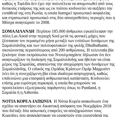
καθώς η Τιφλίδα δεν έχει την πολυτέλεια να απομονωθεί από τους
δυτικούς εταίρους της και ως εκ τούτου κινδυνεύει να αυξήσει την
ευπάθειά της στη Ρωσία, η οποία διατηρεί προσωπικό ασφαλείας
και στρατιωτικό προσωπικό στις δύο αποσχισθείσες περιοχές που η
Μόσχα αναγνώρισε το 2008.
ΣΟΜΑΛΙΛΑΝΔΗ
Περίπου 185.000 άνθρωποι εγκατέλειψαν την
πόλη Las Anod στην περιοχή Sool μετά τις φονικές μάχες που
ξέσπασαν τον περασμένο μήνα μεταξύ των ενόπλων δυνάμεων της
Σομαλιλάνδης και των πολιτοφυλακών της φυλής Dhulbalhante,
σκοτώνοντας περισσότερους από 200 ανθρώπους. Η τελευταία βία
ξεκίνησε όταν εκπρόσωποι του Ντουλμπαχάντε δήλωσαν ότι δεν
αναγνωρίζουν τη διοίκηση της Σομαλιλάνδης και ήθελαν να είναι
μέρος της Σομαλίας, απαιτώντας την αποχώρηση των δυνάμεων της
Σομαλιλάνδης. Ο ειδικός της Ομάδας Κρίσεων Ομάρ Μαχμούντ
λέει ότι η συνεχιζόμενη βία είναι ιδιαίτερα ανησυχητική, καθώς
επιδεινώνει μια επισφαλή ανθρωπιστική κατάσταση. Κινδυνεύει
επίσης μια ευρύτερη πυρκαγιά, η οποία θα μπορούσε να
προσελκύσει εξωτερικούς παράγοντες όπως το Puntland, η
Σομαλία ή η Αιθιοπία.
ΝΟΤΙΑ ΚΟΡΕΑ-ΙΑΠΩΝΙΑ
Η Νότια Κορέα ανακοίνωσε ένα
σχέδιο να απαντήσει σε δικαστική απόφαση του Νοεμβρίου 2018
που διέταξε δύο ιαπωνικές εταιρείες να αποζημιώσουν τους
Κορεάτες που αναγκάστηκαν να εργαστούν στα εργοστάσιά της