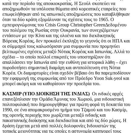
κατά την περίοδο της αποικιοκρατίας. Η Σεούλ σκοπεύει να
αποζημιωθούν τα υπόλοιπα θύματα από κορεατικές εταιρείες που
επωφελήθηκαν από τις ιαπωνικές αποζημιώσεις που καταβλήθηκαν
όταν τα δύο κράτη εξομάλυναν τις σχέσεις τους το 1965. Ο
εμπειρογνώμονας του Crisis Group Christopher GreenΔεδομένου
του πολέμου της Ρωσίας στην Ουκρανία, των συνεχιζόμενων
εντάσεων με την Κίνα και της ολοένα και πιο διεκδικητικής
Βόρειας Κορέας, δεν προκαλεί έκπληξη το γεγονός ότι οι ΗΠΑ και
οι σύμμαχοί τους καλωσόρισαν μια συμφωνία που προμηνύει
βελτιωμένες σχέσεις μεταξύ Νότιας Κορέας και Ιαπωνίας. Αλλά το
σχέδιο – το οποίο πολλοί επικριτές του υποστηρίζουν ότι
απαλλάσσει την Ιαπωνία από την ευθύνη για ιστορικά λάθη – έχει
πυροδοτήσει σημαντική διαμάχη και αντιπολίτευση στη Νότια
Κορέα. Οι διαμαρτυρίες είναι σχεδόν βέβαιο ότι θα παρεμποδίσουν
την εφαρμογή της συμφωνίας από τον Πρόεδρο Yoon Suk-yeol και
μπορεί ακόμη και να καθορίσουν την προεδρία του.
ΚΑΣΜΙΡ (ΥΠΟ ΔΙΟΙΚΗΣΗ ΤΗΣ ΙΝΔΙΑΣ)
Οι ινδικές αρχές
επανεξόπλισαν την Ομάδα Άμυνας του Χωριού, μια ινδουιστική
πολιτοφυλακή που δημιουργήθηκε για πρώτη φορά τη δεκαετία του
1990, σε ένα απομακρυσμένο τμήμα του Τζαμού και του Κασμίρ,
της ορεινής περιοχής που χωρίζεται μεταξύ ινδικής και
πακιστανικής διοίκησης και διεκδικείται και από τις δύο χώρες. Η
δράση έρχεται μετά από πολλές δολοφονίες Ινδουιστών της
τοπικής μειονότητας για τις οποίες η αστυνομία κατηγορεί τους