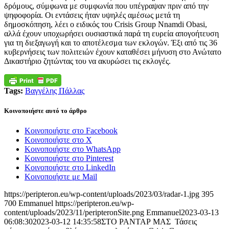
δρόμους, σύμφωνα με συμφωνία που υπέγραψαν πριν από την
ψηφοφορία. Οι εντάσεις ήταν υψηλές αμέσως μετά τη
δημοσκόπηση, λέει ο ειδικός του Crisis Group Nnamdi Obasi,
αλλά έχουν υποχωρήσει ουσιαστικά παρά τη ευρεία απογοήτευση
για τη διεξαγωγή και το αποτέλεσμα των εκλογών. Έξι από τις 36
κυβερνήσεις των πολιτειών έχουν καταθέσει μήνυση στο Ανώτατο
Δικαστήριο ζητώντας του να ακυρώσει τις εκλογές.
Tags:
Βαγγέλης Πάλλας
Κοινοποιήστε αυτό το άρθρο
Κοινοποιήστε στο Facebook
Κοινοποιήστε στο X
Κοινοποιήστε στο WhatsApp
Κοινοποιήστε στο Pinterest
Κοινοποιήστε στο LinkedIn
Κοινοποιήστε με Mail
https://peripteron.eu/wp-content/uploads/2023/03/radar-1.jpg
395
700
Emmanuel
https://peripteron.eu/wp-
content/uploads/2023/11/peripteronSite.png
Emmanuel
2023-03-13
06:08:30
2023-03-12 14:35:58
ΣΤΟ ΡΑΝΤΑΡ ΜΑΣ Τάσεις