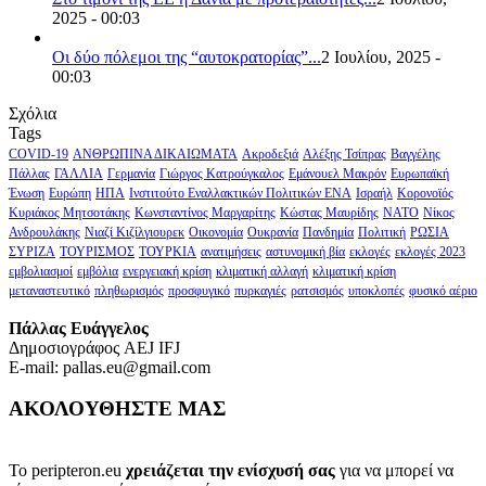
2025 - 00:03
Οι δύο πόλεμοι της “αυτοκρατορίας”...
2 Ιουλίου, 2025 -
00:03
Σχόλια
Tags
COVID-19
ΑΝΘΡΩΠΙΝΑ ΔΙΚΑΙΩΜΑΤΑ
Ακροδεξιά
Αλέξης Τσίπρας
Βαγγέλης
Πάλλας
ΓΑΛΛΙΑ
Γερμανία
Γιώργος Κατρούγκαλος
Εμάνουελ Μακρόν
Ευρωπαϊκή
Ένωση
Ευρώπη
ΗΠΑ
Ινστιτούτο Εναλλακτικών Πολιτικών ΕΝΑ
Ισραήλ
Κορονοϊός
Κυριάκος Μητσοτάκης
Κωνσταντίνος Μαργαρίτης
Κώστας Μαυρίδης
ΝΑΤΟ
Νίκος
Ανδρουλάκης
Νιαζί Κιζίλγιουρεκ
Οικονομία
Ουκρανία
Πανδημία
Πολιτική
ΡΩΣΙΑ
ΣΥΡΙΖΑ
ΤΟΥΡΙΣΜΟΣ
ΤΟΥΡΚΙΑ
ανατιμήσεις
αστυνομική βία
εκλογές
εκλογές 2023
εμβολιασμοί
εμβόλια
ενεργειακή κρίση
κλιματική αλλαγή
κλιματική κρίση
μεταναστευτικό
πληθωρισμός
προσφυγικό
πυρκαγιές
ρατσισμός
υποκλοπές
φυσικό αέριο
Πάλλας Ευάγγελος
Δημοσιογράφος AEJ ΙFJ
E-mail: pallas.eu@gmail.com
ΑΚΟΛΟΥΘΗΣΤΕ ΜΑΣ
Το peripteron.eu
χρειάζεται την ενίσχυσή σας
για να μπορεί να