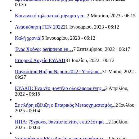
00:35
Κοινωνικό τηλεοπτικό μήνυμα για...
2 Μαρτίου, 2023 - 06:15
Ανασκόπηση ΓΕΝ 2022
21 Ιανουαρίου, 2023 - 06:12
Καλή χρονιά!
5 Ιανουαρίου, 2023 - 06:12
Ένας Χρόνος peripteron.eu…
7 Σεπτεμβρίου, 2022 - 06:17
Ιστορικό Αρχείο ΕΥΔΑΠ
31 Ιουλίου, 2022 - 06:12
Παγκόσμια Ημέρα Νερού 2022 “Υπόγεια...
31 Μαΐου, 2022 -
09:27
ΕΥΔΑΠ: Ένα νέο μοντέλο ολοκληρωμένης...
2 Απριλίου,
2022 - 06:15
Σε πλήρη εξέλιξη ο Εταιρικός Μετασχηματισμός...
2 Ιουλίου,
2025 - 00:04
ΗΠΑ: 79χρονος θανατοποινίτης εκτελέστηκε...
2 Ιουλίου,
2025 - 00:04
Στο τιμόνι της ΕΕ η Δανία με προτεραιότητες...
2 Ιουλίου,