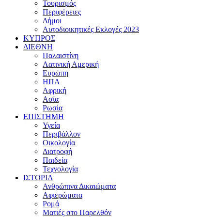
Τουρισμός
Περιφέρειες
Δήμοι
Αυτοδιοικητικές Εκλογές 2023
ΚΥΠΡΟΣ
ΔΙΕΘΝΗ
Παλαιστίνη
Λατινική Αμερική
Ευρώπη
ΗΠΑ
Αφρική
Ασία
Ρωσία
ΕΠΙΣΤΗΜΗ
Υγεία
Περιβάλλον
Οικολογία
Διατροφή
Παιδεία
Τεχνολογία
ΙΣΤΟΡΙΑ
Ανθρώπινα Δικαιώματα
Αφιερώματα
Ρομά
Ματιές στο Παρελθόν