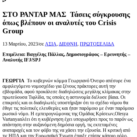
ΣΤΟ ΡΑΝΤΑΡ ΜΑΣ Τάσεις σύγκρουσης
όπως βλέπουν οι αναλυτές του Crisis
Group
13 Μαρτίου, 2023
/
σε
ΑΣΙΑ
,
ΔΙΕΘΝΗ
,
ΠΡΩΤΟΣΕΛΙΔΑ
Επιμέλεια: Βαγγέλης Πάλλας, Δημοσιογράφος – Ερευνητής –
Αναλυτής IFJ/SPJ
ΓΕΩΡΓΙΑ
Το κυβερνών κόμμα Γεωργιανό Όνειρο απέσυρε ένα
αμφιλεγόμενο νομοσχέδιο για ξένους πράκτορες αυτή την
εβδομάδα, αφού προκάλεσε διαδηλώσεις μεγάλης κλίμακας στην
πρωτεύουσα Τιφλίδα, τις οποίες η αστυνομία διέλυσε βίαια. Οι
επικριτές και οι διαδηλωτές υποστήριξαν ότι το σχέδιο νόμου θα
έθιγε τις πολιτικές ελευθερίες και ήταν παρόμοιο με έναν παρόμοιο
ρωσικό νόμο. Η εμπειρογνώμονας της Ομάδας Κρίσεων,Olesya
Vartanyanλέει ότι η κυβέρνηση έχει υποχωρήσει προς το παρόν ως
απάντηση στην αυξανόμενη δημόσια οργή, τις εκτεταμένες
αναταραχές και τον φόβο της να χάσει την εξουσία. Η κριτική από
τις ΗΠΑ και την Ευρωπαϊκή Ένωση έπαιξε επίσης κάποιο ρόλο,