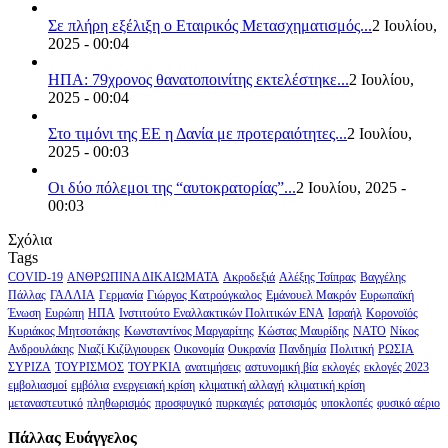
Σε πλήρη εξέλιξη ο Εταιρικός Μετασχηματισμός...
2 Ιουλίου,
2025 - 00:04
ΗΠΑ: 79χρονος θανατοποινίτης εκτελέστηκε...
2 Ιουλίου,
2025 - 00:04
Στο τιμόνι της ΕΕ η Δανία με προτεραιότητες...
2 Ιουλίου,
2025 - 00:03
Οι δύο πόλεμοι της “αυτοκρατορίας”...
2 Ιουλίου, 2025 -
00:03
Σχόλια
Tags
COVID-19
ΑΝΘΡΩΠΙΝΑ ΔΙΚΑΙΩΜΑΤΑ
Ακροδεξιά
Αλέξης Τσίπρας
Βαγγέλης
Πάλλας
ΓΑΛΛΙΑ
Γερμανία
Γιώργος Κατρούγκαλος
Εμάνουελ Μακρόν
Ευρωπαϊκή
Ένωση
Ευρώπη
ΗΠΑ
Ινστιτούτο Εναλλακτικών Πολιτικών ΕΝΑ
Ισραήλ
Κορονοϊός
Κυριάκος Μητσοτάκης
Κωνσταντίνος Μαργαρίτης
Κώστας Μαυρίδης
ΝΑΤΟ
Νίκος
Ανδρουλάκης
Νιαζί Κιζίλγιουρεκ
Οικονομία
Ουκρανία
Πανδημία
Πολιτική
ΡΩΣΙΑ
ΣΥΡΙΖΑ
ΤΟΥΡΙΣΜΟΣ
ΤΟΥΡΚΙΑ
ανατιμήσεις
αστυνομική βία
εκλογές
εκλογές 2023
εμβολιασμοί
εμβόλια
ενεργειακή κρίση
κλιματική αλλαγή
κλιματική κρίση
μεταναστευτικό
πληθωρισμός
προσφυγικό
πυρκαγιές
ρατσισμός
υποκλοπές
φυσικό αέριο
Πάλλας Ευάγγελος