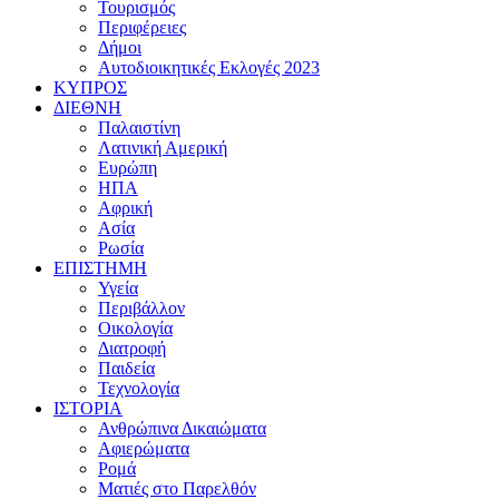
Τουρισμός
Περιφέρειες
Δήμοι
Αυτοδιοικητικές Εκλογές 2023
ΚΥΠΡΟΣ
ΔΙΕΘΝΗ
Παλαιστίνη
Λατινική Αμερική
Ευρώπη
ΗΠΑ
Αφρική
Ασία
Ρωσία
ΕΠΙΣΤΗΜΗ
Υγεία
Περιβάλλον
Οικολογία
Διατροφή
Παιδεία
Τεχνολογία
ΙΣΤΟΡΙΑ
Ανθρώπινα Δικαιώματα
Αφιερώματα
Ρομά
Ματιές στο Παρελθόν