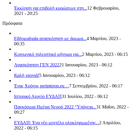
Έκκληση για επιβολή κυρώσεων στη...
12 Φεβρουαρίου,
2021 - 20:25
Πρόσφατα
Εβδομαδιαία ανασκόπηση με άρωμα...
4 Μαρτίου, 2023 -
00:35
Κοινωνικό τηλεοπτικό μήνυμα για...
2 Μαρτίου, 2023 - 06:15
Ανασκόπηση ΓΕΝ 2022
21 Ιανουαρίου, 2023 - 06:12
Καλή χρονιά!
5 Ιανουαρίου, 2023 - 06:12
Ένας Χρόνος peripteron.eu…
7 Σεπτεμβρίου, 2022 - 06:17
Ιστορικό Αρχείο ΕΥΔΑΠ
31 Ιουλίου, 2022 - 06:12
Παγκόσμια Ημέρα Νερού 2022 “Υπόγεια...
31 Μαΐου, 2022 -
09:27
ΕΥΔΑΠ: Ένα νέο μοντέλο ολοκληρωμένης...
2 Απριλίου,
2022 - 06:15