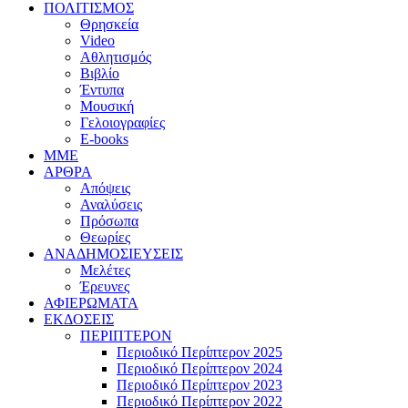
ΠΟΛΙΤΙΣΜΟΣ
Θρησκεία
Video
Αθλητισμός
Βιβλίο
Έντυπα
Μουσική
Γελοιογραφίες
E-books
MME
ΑΡΘΡΑ
Απόψεις
Αναλύσεις
Πρόσωπα
Θεωρίες
ΑΝΑΔΗΜΟΣΙΕΥΣΕΙΣ
Μελέτες
Έρευνες
ΑΦΙΕΡΩΜΑΤΑ
ΕΚΔΟΣΕΙΣ
ΠΕΡΙΠΤΕΡΟΝ
Περιοδικό Περίπτερον 2025
Περιοδικό Περίπτερον 2024
Περιοδικό Περίπτερον 2023
Περιοδικό Περίπτερον 2022