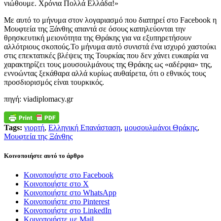
νιώθουμε. Χρόνια Πολλά Ελλάδα!»
Με αυτό το μήνυμα στον λογαριασμό που διατηρεί στο Facebook η
Μουφτεία της Ξάνθης απαντά σε όσους καπηλεύονται την
θρησκευτική μειονότητα της Θράκης για να εξυπηρετήσουν
αλλότριους σκοπούς.Το μήνυμα αυτό συνιστά ένα ισχυρό χαστούκι
στις επεκτατικές βλέψεις της Τουρκίας που δεν χάνει ευκαιρία να
χαρακτηρίζει τους μουσουλμάνους της Θράκης ως «αδέρφια» της,
εννοώντας ξεκάθαρα αλλά κυρίως αυθαίρετα, ότι ο εθνικός τους
προσδιορισμός είναι τουρκικός.
πηγή: viadiplomacy.gr
Tags:
γιορτή
,
Ελληνική Επανάσταση
,
μουσουλμάνοι Θράκης
,
Μουφτεία της Ξάνθης
Κοινοποιήστε αυτό το άρθρο
Κοινοποιήστε στο Facebook
Κοινοποιήστε στο X
Κοινοποιήστε στο WhatsApp
Κοινοποιήστε στο Pinterest
Κοινοποιήστε στο LinkedIn
Κοινοποιήστε με Mail