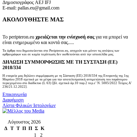
Δημοσιογράφος AEJ ΙFJ
E-mail: pallas.eu@gmail.com
ΑΚΟΛΟΥΘΗΣΤΕ ΜΑΣ
Το peripteron.eu
χρειάζεται την ενίσχυσή σας
για να μπορεί να
είναι ενημερωμένο και κοντά σας.....
Τα άρθρα που δημοσιεύονται στο Peripteron.eu, απηχούν και μόνον τις απόψεις των
αρθρογράφων και σε καμία περίπτωση δεν υιοθετούνται από την ιστοσελίδα μας.
ΔΗΛΩΣΗ ΣΥΜΜΟΡΦΩΣΗΣ ΜΕ ΤΗ ΣΥΣΤΑΣΗ (ΕΕ)
2018/334
Η εταιρεία μας δηλώνει συμμόρφωση με τη Σύσταση (ΕΕ) 2018/334 της Επιτροπής της 1ης
Μαρτίου 2018 σχετικά με τα μέτρα για την αποτελεσματική αντιμετώπιση του παράνομου
περιεχομένου στο διαδίκτυο (L 63) [βλ. σχετικά άρ.10 παρ.2 περ.ε’ Ν. 5005/2022 Τεύχος A’
236/21.12.2022].
Επικοινωνία
Διαφήμιση
Λίστα Φιλικών Ιστολογίων
Αύγουστος 2026
Δ
Τ
Τ
Π
Π
Σ
Κ
1
2