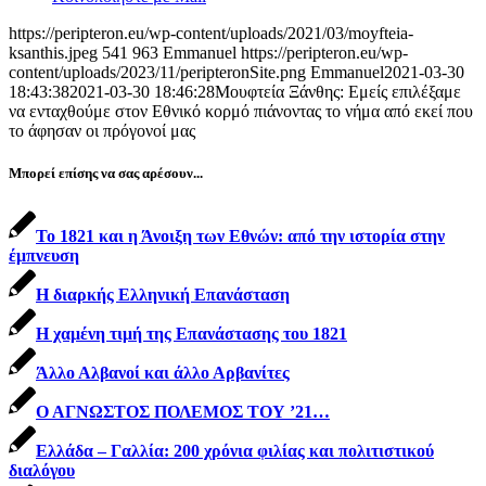
https://peripteron.eu/wp-content/uploads/2021/03/moyfteia-
ksanthis.jpeg
541
963
Emmanuel
https://peripteron.eu/wp-
content/uploads/2023/11/peripteronSite.png
Emmanuel
2021-03-30
18:43:38
2021-03-30 18:46:28
Μουφτεία Ξάνθης: Εμείς επιλέξαμε
να ενταχθούμε στον Εθνικό κορμό πιάνοντας το νήμα από εκεί που
το άφησαν οι πρόγονοί μας
Μπορεί επίσης να σας αρέσουν...
Το 1821 και η Άνοιξη των Εθνών: από την ιστορία στην
έμπνευση
Η διαρκής Ελληνική Επανάσταση
Η χαμένη τιμή της Επανάστασης του 1821
Άλλο Αλβανοί και άλλο Αρβανίτες
Ο ΑΓΝΩΣΤΟΣ ΠΟΛΕΜΟΣ ΤΟΥ ’21…
Ελλάδα – Γαλλία: 200 χρόνια φιλίας και πολιτιστικού
διαλόγου