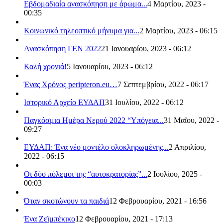
Εβδομαδιαία ανασκόπηση με άρωμα...
4 Μαρτίου, 2023 -
00:35
Κοινωνικό τηλεοπτικό μήνυμα για...
2 Μαρτίου, 2023 - 06:15
Ανασκόπηση ΓΕΝ 2022
21 Ιανουαρίου, 2023 - 06:12
Καλή χρονιά!
5 Ιανουαρίου, 2023 - 06:12
Ένας Χρόνος peripteron.eu…
7 Σεπτεμβρίου, 2022 - 06:17
Ιστορικό Αρχείο ΕΥΔΑΠ
31 Ιουλίου, 2022 - 06:12
Παγκόσμια Ημέρα Νερού 2022 “Υπόγεια...
31 Μαΐου, 2022 -
09:27
ΕΥΔΑΠ: Ένα νέο μοντέλο ολοκληρωμένης...
2 Απριλίου,
2022 - 06:15
Οι δύο πόλεμοι της “αυτοκρατορίας”...
2 Ιουλίου, 2025 -
00:03
Όταν σκοτώνουν τα παιδιά
12 Φεβρουαρίου, 2021 - 16:56
Ένα Ζεϊμπέκικο
12 Φεβρουαρίου, 2021 - 17:13