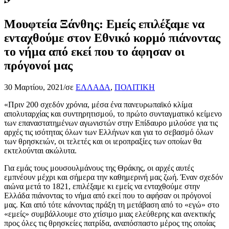
Μουφτεία Ξάνθης: Εμείς επιλέξαμε να
ενταχθούμε στον Εθνικό κορμό πιάνοντας
το νήμα από εκεί που το άφησαν οι
πρόγονοί μας
30 Μαρτίου, 2021
/
σε
ΕΛΛΑΔΑ
,
ΠΟΛΙΤΙΚΗ
«Πριν 200 σχεδόν χρόνια, μέσα ένα πανευρωπαϊκό κλίμα
απολυταρχίας και συντηρητισμού, το πρώτο συνταγματικό κείμενο
των επαναστατημένων αγωνιστών στην Επίδαυρο μιλούσε για τις
αρχές τις ισότητας όλων των Ελλήνων και για το σεβασμό όλων
των θρησκειών, οι τελετές και οι ιεροπραξίες των οποίων θα
εκτελούνται ακώλυτα.
Για εμάς τους μουσουλμάνους της Θράκης, οι αρχές αυτές
εμπνέουν μέχρι και σήμερα την καθημερινή μας ζωή. Έναν σχεδόν
αιώνα μετά το 1821, επιλέξαμε κι εμείς να ενταχθούμε στην
Ελλάδα πιάνοντας το νήμα από εκεί που το αφήσαν οι πρόγονοί
μας. Και από τότε κάνοντας πράξη τη μετάβαση από το «εγώ» στο
«εμείς» συμβάλλουμε στο χτίσιμο μιας ελεύθερης και ανεκτικής
προς όλες τις θρησκείες πατρίδα, αναπόσπαστο μέρος της οποίας