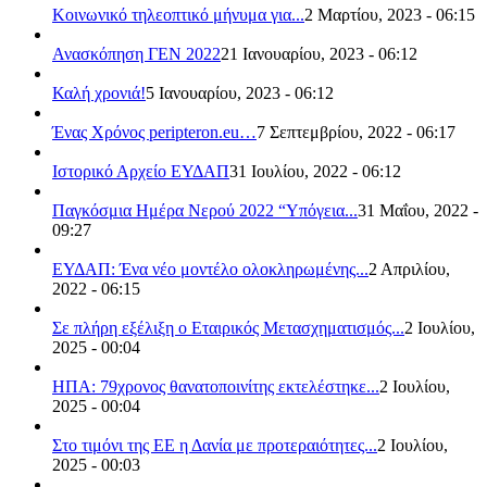
Κοινωνικό τηλεοπτικό μήνυμα για...
2 Μαρτίου, 2023 - 06:15
Ανασκόπηση ΓΕΝ 2022
21 Ιανουαρίου, 2023 - 06:12
Καλή χρονιά!
5 Ιανουαρίου, 2023 - 06:12
Ένας Χρόνος peripteron.eu…
7 Σεπτεμβρίου, 2022 - 06:17
Ιστορικό Αρχείο ΕΥΔΑΠ
31 Ιουλίου, 2022 - 06:12
Παγκόσμια Ημέρα Νερού 2022 “Υπόγεια...
31 Μαΐου, 2022 -
09:27
ΕΥΔΑΠ: Ένα νέο μοντέλο ολοκληρωμένης...
2 Απριλίου,
2022 - 06:15
Σε πλήρη εξέλιξη ο Εταιρικός Μετασχηματισμός...
2 Ιουλίου,
2025 - 00:04
ΗΠΑ: 79χρονος θανατοποινίτης εκτελέστηκε...
2 Ιουλίου,
2025 - 00:04
Στο τιμόνι της ΕΕ η Δανία με προτεραιότητες...
2 Ιουλίου,
2025 - 00:03