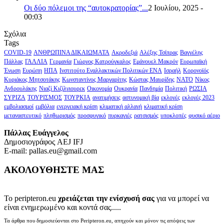
Οι δύο πόλεμοι της “αυτοκρατορίας”...
2 Ιουλίου, 2025 -
00:03
Σχόλια
Tags
COVID-19
ΑΝΘΡΩΠΙΝΑ ΔΙΚΑΙΩΜΑΤΑ
Ακροδεξιά
Αλέξης Τσίπρας
Βαγγέλης
Πάλλας
ΓΑΛΛΙΑ
Γερμανία
Γιώργος Κατρούγκαλος
Εμάνουελ Μακρόν
Ευρωπαϊκή
Ένωση
Ευρώπη
ΗΠΑ
Ινστιτούτο Εναλλακτικών Πολιτικών ΕΝΑ
Ισραήλ
Κορονοϊός
Κυριάκος Μητσοτάκης
Κωνσταντίνος Μαργαρίτης
Κώστας Μαυρίδης
ΝΑΤΟ
Νίκος
Ανδρουλάκης
Νιαζί Κιζίλγιουρεκ
Οικονομία
Ουκρανία
Πανδημία
Πολιτική
ΡΩΣΙΑ
ΣΥΡΙΖΑ
ΤΟΥΡΙΣΜΟΣ
ΤΟΥΡΚΙΑ
ανατιμήσεις
αστυνομική βία
εκλογές
εκλογές 2023
εμβολιασμοί
εμβόλια
ενεργειακή κρίση
κλιματική αλλαγή
κλιματική κρίση
μεταναστευτικό
πληθωρισμός
προσφυγικό
πυρκαγιές
ρατσισμός
υποκλοπές
φυσικό αέριο
Πάλλας Ευάγγελος
Δημοσιογράφος AEJ ΙFJ
E-mail: pallas.eu@gmail.com
ΑΚΟΛΟΥΘΗΣΤΕ ΜΑΣ
Το peripteron.eu
χρειάζεται την ενίσχυσή σας
για να μπορεί να
είναι ενημερωμένο και κοντά σας.....
Τα άρθρα που δημοσιεύονται στο Peripteron.eu, απηχούν και μόνον τις απόψεις των