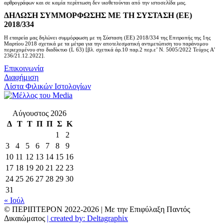
αρθρογράφων και σε καμία περίπτωση δεν υιοθετούνται από την ιστοσελίδα μας.
ΔΗΛΩΣΗ ΣΥΜΜΟΡΦΩΣΗΣ ΜΕ ΤΗ ΣΥΣΤΑΣΗ (ΕΕ)
2018/334
Η εταιρεία μας δηλώνει συμμόρφωση με τη Σύσταση (ΕΕ) 2018/334 της Επιτροπής της 1ης
Μαρτίου 2018 σχετικά με τα μέτρα για την αποτελεσματική αντιμετώπιση του παράνομου
περιεχομένου στο διαδίκτυο (L 63) [βλ. σχετικά άρ.10 παρ.2 περ.ε’ Ν. 5005/2022 Τεύχος A’
236/21.12.2022].
Επικοινωνία
Διαφήμιση
Λίστα Φιλικών Ιστολογίων
Αύγουστος 2026
Δ
Τ
Τ
Π
Π
Σ
Κ
1
2
3
4
5
6
7
8
9
10
11
12
13
14
15
16
17
18
19
20
21
22
23
24
25
26
27
28
29
30
31
« Ιούλ
© ΠΕΡΙΠΤΕΡΟΝ 2022-
2026 | Με την Επιφύλαξη Παντός
Δικαιώματος
| created by: Deltagraphix