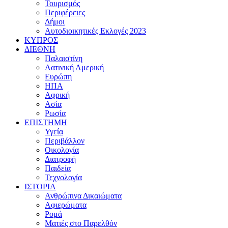
Τουρισμός
Περιφέρειες
Δήμοι
Αυτοδιοικητικές Εκλογές 2023
ΚΥΠΡΟΣ
ΔΙΕΘΝΗ
Παλαιστίνη
Λατινική Αμερική
Ευρώπη
ΗΠΑ
Αφρική
Ασία
Ρωσία
ΕΠΙΣΤΗΜΗ
Υγεία
Περιβάλλον
Οικολογία
Διατροφή
Παιδεία
Τεχνολογία
ΙΣΤΟΡΙΑ
Ανθρώπινα Δικαιώματα
Αφιερώματα
Ρομά
Ματιές στο Παρελθόν