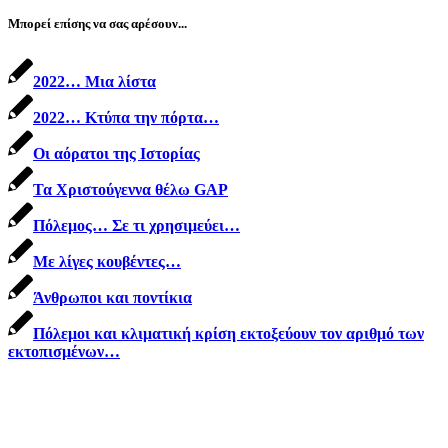
Μπορεί επίσης να σας αρέσουν...
2022… Μια λίστα
2022… Κτύπα την πόρτα…
Οι αόρατοι της Ιστορίας
Τα Χριστούγεννα θέλω GAP
Πόλεμος… Σε τι χρησιμεύει…
Με λίγες κουβέντες…
Άνθρωποι και ποντίκια
Πόλεμοι και κλιματική κρίση εκτοξεύουν τον αριθμό των
εκτοπισμένων…