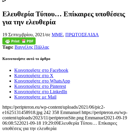
Ελευθερία Τύπου… Επίκαιρες υποθέσεις
για την ελευθερία
19 Σεπτεμβρίου, 2021
/
σε
ΜΜΕ
,
ΠΡΩΤΟΣΕΛΙΔΑ
Tags:
Βαγγέλης Πάλλας
Κοινοποιήστε αυτό το άρθρο
Κοινοποιήστε στο Facebook
Κοινοποιήστε στο X
Κοινοποιήστε στο WhatsApp
Κοινοποιήστε στο Pinterest
Κοινοποιήστε στο LinkedIn
Κοινοποιήστε με Mail
https://peripteron.eu/wp-content/uploads/2021/06/pic2-
e1625131458918.jpg
242
358
Emmanuel
https://peripteron.eu/wp-
content/uploads/2023/11/peripteronSite.png
Emmanuel
2021-09-19
06:08:52
2021-09-18 19:29:09
Ελευθερία Τύπου… Επίκαιρες
υποθέσεις για την ελευθερία