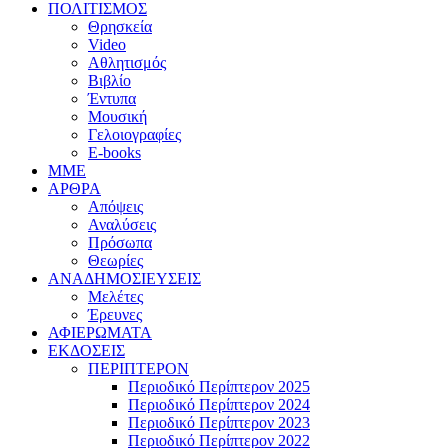
ΠΟΛΙΤΙΣΜΟΣ
Θρησκεία
Video
Αθλητισμός
Βιβλίο
Έντυπα
Μουσική
Γελοιογραφίες
E-books
MME
ΑΡΘΡΑ
Απόψεις
Αναλύσεις
Πρόσωπα
Θεωρίες
ΑΝΑΔΗΜΟΣΙΕΥΣΕΙΣ
Μελέτες
Έρευνες
ΑΦΙΕΡΩΜΑΤΑ
ΕΚΔΟΣΕΙΣ
ΠΕΡΙΠΤΕΡΟΝ
Περιοδικό Περίπτερον 2025
Περιοδικό Περίπτερον 2024
Περιοδικό Περίπτερον 2023
Περιοδικό Περίπτερον 2022