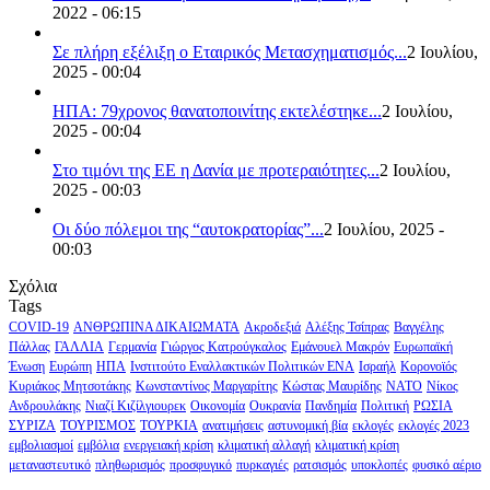
2022 - 06:15
Σε πλήρη εξέλιξη ο Εταιρικός Μετασχηματισμός...
2 Ιουλίου,
2025 - 00:04
ΗΠΑ: 79χρονος θανατοποινίτης εκτελέστηκε...
2 Ιουλίου,
2025 - 00:04
Στο τιμόνι της ΕΕ η Δανία με προτεραιότητες...
2 Ιουλίου,
2025 - 00:03
Οι δύο πόλεμοι της “αυτοκρατορίας”...
2 Ιουλίου, 2025 -
00:03
Σχόλια
Tags
COVID-19
ΑΝΘΡΩΠΙΝΑ ΔΙΚΑΙΩΜΑΤΑ
Ακροδεξιά
Αλέξης Τσίπρας
Βαγγέλης
Πάλλας
ΓΑΛΛΙΑ
Γερμανία
Γιώργος Κατρούγκαλος
Εμάνουελ Μακρόν
Ευρωπαϊκή
Ένωση
Ευρώπη
ΗΠΑ
Ινστιτούτο Εναλλακτικών Πολιτικών ΕΝΑ
Ισραήλ
Κορονοϊός
Κυριάκος Μητσοτάκης
Κωνσταντίνος Μαργαρίτης
Κώστας Μαυρίδης
ΝΑΤΟ
Νίκος
Ανδρουλάκης
Νιαζί Κιζίλγιουρεκ
Οικονομία
Ουκρανία
Πανδημία
Πολιτική
ΡΩΣΙΑ
ΣΥΡΙΖΑ
ΤΟΥΡΙΣΜΟΣ
ΤΟΥΡΚΙΑ
ανατιμήσεις
αστυνομική βία
εκλογές
εκλογές 2023
εμβολιασμοί
εμβόλια
ενεργειακή κρίση
κλιματική αλλαγή
κλιματική κρίση
μεταναστευτικό
πληθωρισμός
προσφυγικό
πυρκαγιές
ρατσισμός
υποκλοπές
φυσικό αέριο