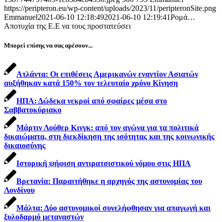
https://peripteron.eu/wp-content/uploads/2023/11/peripteronSite.png
Emmanuel
2021-06-10 12:18:49
2021-06-10 12:19:41
Ρομά…
Αποτυχία της Ε.Ε να τους προστατεύσει
Μπορεί επίσης να σας αρέσουν...
Ατλάντα: Οι επιθέσεις Αμερικανών εναντίον Ασιατών
αυξήθηκαν κατά 150% τον τελευταίο χρόνο Κίνηση
ΗΠΑ: Δώδεκα νεκροί από σφαίρες μέσα στο
Σαββατοκύριακο
Mάρτιν Λούθερ Κινγκ: από τον αγώνα για τα πολιτικά
δικαιώματα, στη διεκδίκηση της ισότητας και της κοινωνικής
δικαιοσύνης
Ιστορική ψήφιση αντιρατσιστικού νόμου στις ΗΠΑ
Βρετανία: Παραιτήθηκε η αρχηγός της αστυνομίας του
Λονδίνου
Μάλτα: Δύο αστυνομικοί συνελήφθησαν για απαγωγή και
ξυλοδαρμό μεταναστών