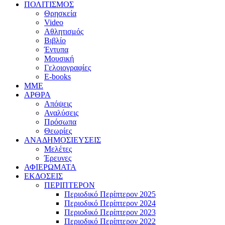
ΠΟΛΙΤΙΣΜΟΣ
Θρησκεία
Video
Αθλητισμός
Βιβλίο
Έντυπα
Μουσική
Γελοιογραφίες
E-books
MME
ΑΡΘΡΑ
Απόψεις
Αναλύσεις
Πρόσωπα
Θεωρίες
ΑΝΑΔΗΜΟΣΙΕΥΣΕΙΣ
Μελέτες
Έρευνες
ΑΦΙΕΡΩΜΑΤΑ
ΕΚΔΟΣΕΙΣ
ΠΕΡΙΠΤΕΡΟΝ
Περιοδικό Περίπτερον 2025
Περιοδικό Περίπτερον 2024
Περιοδικό Περίπτερον 2023
Περιοδικό Περίπτερον 2022