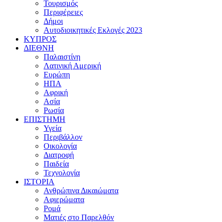
Τουρισμός
Περιφέρειες
Δήμοι
Αυτοδιοικητικές Εκλογές 2023
ΚΥΠΡΟΣ
ΔΙΕΘΝΗ
Παλαιστίνη
Λατινική Αμερική
Ευρώπη
ΗΠΑ
Αφρική
Ασία
Ρωσία
ΕΠΙΣΤΗΜΗ
Υγεία
Περιβάλλον
Οικολογία
Διατροφή
Παιδεία
Τεχνολογία
ΙΣΤΟΡΙΑ
Ανθρώπινα Δικαιώματα
Αφιερώματα
Ρομά
Ματιές στο Παρελθόν