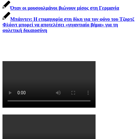
Όταν οι μουσουλμάνοι βιώνουν μίσος στη Γερμανία
Μπάιντεν: Η ετυμηγορία στη δίκη για τον φόνο του Τζορτζ
Φλόιντ μπορεί να αποτελέσει «γιγαντιαίο βήμα» για τη
φυλετική δικαιοσύνη