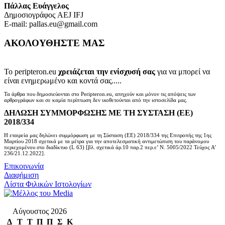
Πάλλας Ευάγγελος
Δημοσιογράφος AEJ ΙFJ
E-mail: pallas.eu@gmail.com
ΑΚΟΛΟΥΘΗΣΤΕ ΜΑΣ
Το peripteron.eu
χρειάζεται την ενίσχυσή σας
για να μπορεί να
είναι ενημερωμένο και κοντά σας.....
Τα άρθρα που δημοσιεύονται στο Peripteron.eu, απηχούν και μόνον τις απόψεις των
αρθρογράφων και σε καμία περίπτωση δεν υιοθετούνται από την ιστοσελίδα μας.
ΔΗΛΩΣΗ ΣΥΜΜΟΡΦΩΣΗΣ ΜΕ ΤΗ ΣΥΣΤΑΣΗ (ΕΕ)
2018/334
Η εταιρεία μας δηλώνει συμμόρφωση με τη Σύσταση (ΕΕ) 2018/334 της Επιτροπής της 1ης
Μαρτίου 2018 σχετικά με τα μέτρα για την αποτελεσματική αντιμετώπιση του παράνομου
περιεχομένου στο διαδίκτυο (L 63) [βλ. σχετικά άρ.10 παρ.2 περ.ε’ Ν. 5005/2022 Τεύχος A’
236/21.12.2022].
Επικοινωνία
Διαφήμιση
Λίστα Φιλικών Ιστολογίων
Αύγουστος 2026
Δ
Τ
Τ
Π
Π
Σ
Κ