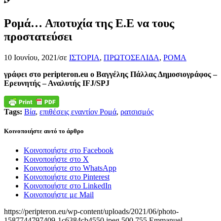
Ρομά… Αποτυχία της Ε.Ε να τους
προστατεύσει
10 Ιουνίου, 2021
/
σε
ΙΣΤΟΡΙΑ
,
ΠΡΩΤΟΣΕΛΙΔΑ
,
ΡΟΜΑ
γράφει στο peripteron.eu ο Βαγγέλης Πάλλας Δημοσιογράφος –
Ερευνητής – Αναλυτής IFJ/SPJ
Tags:
Βία
,
επιθέσεις εναντίον Ρομά
,
ρατσισμός
Κοινοποιήστε αυτό το άρθρο
Κοινοποιήστε στο Facebook
Κοινοποιήστε στο X
Κοινοποιήστε στο WhatsApp
Κοινοποιήστε στο Pinterest
Κοινοποιήστε στο LinkedIn
Κοινοποιήστε με Mail
https://peripteron.eu/wp-content/uploads/2021/06/photo-
1587744797409-1c6384cb4550.jpeg
500
755
Emmanuel