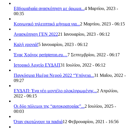
Εβδομαδιαία ανασκόπηση με άρωμα...
4 Μαρτίου, 2023 -
00:35
Κοινωνικό τηλεοπτικό μήνυμα για...
2 Μαρτίου, 2023 - 06:15
Ανασκόπηση ΓΕΝ 2022
21 Ιανουαρίου, 2023 - 06:12
Καλή χρονιά!
5 Ιανουαρίου, 2023 - 06:12
Ένας Χρόνος peripteron.eu…
7 Σεπτεμβρίου, 2022 - 06:17
Ιστορικό Αρχείο ΕΥΔΑΠ
31 Ιουλίου, 2022 - 06:12
Παγκόσμια Ημέρα Νερού 2022 “Υπόγεια...
31 Μαΐου, 2022 -
09:27
ΕΥΔΑΠ: Ένα νέο μοντέλο ολοκληρωμένης...
2 Απριλίου,
2022 - 06:15
Οι δύο πόλεμοι της “αυτοκρατορίας”...
2 Ιουλίου, 2025 -
00:03
Όταν σκοτώνουν τα παιδιά
12 Φεβρουαρίου, 2021 - 16:56