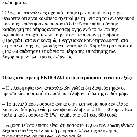
εισοδήματος.
Τέλος, οι καταναλωτές σχετικά με την ερώτηση «Ποιο μέτρο
θεωρείτε ότι είναι καλύτερο σχετικά με τη μείωση του ενεργειακού
κόστους» απάντησαν σε ποσοστό 89,9% ότι επιθυμούν την
κατάργηση της ρήτρας αναπροσαρμογής, ενώ το 42,7% την
αξιοποίηση στοχευμένων μέτρων σε μια πράσινη μετάβαση
(Προγράμματα εξοικονομώ, Ενεργειακές κοινότητες/Συστήματα
εκμετάλλευσης της ηλιακής ενέργειας κλπ). Χαμηλότερο ποσοστό
(14,5%) απάντησε θετικά για το μέτρο της επιδότησης των
λογαριασμών ηλεκτρικής ενέργειας.
Όπως αναφέρει η ΕΚΠΟΙΖΩ τα συμπεράσματα είναι τα εξής:
– Η πλειοψηφία των καταναλωτών νιώθει ότι διαψεύστηκαν οι
προσδοκίες τους από τα ποσά που έλαβαν μέσω της επιδότησης.
– Το μεγαλύτερο ποσοστό ανήκε στην κατηγορία που δεν έλαβε
καμία επιδότηση, ενώ η πλειοψηφία έλαβε από 18 – 50 ευρώ. Ένα
πολύ μικρό ποσοστό (8,1%), έλαβε από 301 έως 600 ευρώ.
– Αξιοσημείωτο επίσης είναι ότι ποσοστό 17,6% των ερωτηθέντων
δέχεται απειλές για διακοπή ρεύματος, λόγω της αδυναμίας
πληρωμής των αυξημένων λογαριασμών.