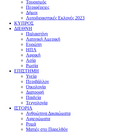
Τουρισμός
Περιφέρειες
Δήμοι
Αυτοδιοικητικές Εκλογές 2023
ΚΥΠΡΟΣ
ΔΙΕΘΝΗ
Παλαιστίνη
Λατινική Αμερική
Ευρώπη
ΗΠΑ
Αφρική
Ασία
Ρωσία
ΕΠΙΣΤΗΜΗ
Υγεία
Περιβάλλον
Οικολογία
Διατροφή
Παιδεία
Τεχνολογία
ΙΣΤΟΡΙΑ
Ανθρώπινα Δικαιώματα
Αφιερώματα
Ρομά
Ματιές στο Παρελθόν