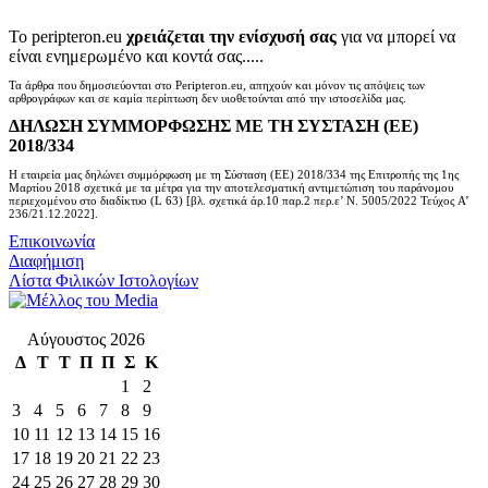
Το peripteron.eu
χρειάζεται την ενίσχυσή σας
για να μπορεί να
είναι ενημερωμένο και κοντά σας.....
Τα άρθρα που δημοσιεύονται στο Peripteron.eu, απηχούν και μόνον τις απόψεις των
αρθρογράφων και σε καμία περίπτωση δεν υιοθετούνται από την ιστοσελίδα μας.
ΔΗΛΩΣΗ ΣΥΜΜΟΡΦΩΣΗΣ ΜΕ ΤΗ ΣΥΣΤΑΣΗ (ΕΕ)
2018/334
Η εταιρεία μας δηλώνει συμμόρφωση με τη Σύσταση (ΕΕ) 2018/334 της Επιτροπής της 1ης
Μαρτίου 2018 σχετικά με τα μέτρα για την αποτελεσματική αντιμετώπιση του παράνομου
περιεχομένου στο διαδίκτυο (L 63) [βλ. σχετικά άρ.10 παρ.2 περ.ε’ Ν. 5005/2022 Τεύχος A’
236/21.12.2022].
Επικοινωνία
Διαφήμιση
Λίστα Φιλικών Ιστολογίων
Αύγουστος 2026
Δ
Τ
Τ
Π
Π
Σ
Κ
1
2
3
4
5
6
7
8
9
10
11
12
13
14
15
16
17
18
19
20
21
22
23
24
25
26
27
28
29
30