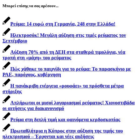
Μπορεί επίσης να σας αρέσουν...
Ρεύμα: 14 ευρώ στη Γερμανία, 248 στην Ελλάδα!
Ηλεκτροσόκ! Μεγάλη αύξηση στις τιμές ρεύματος τον
Σεπτέμβριο
Αύξηση 70% από τη ΔΕΗ στα σταθερά τιμολόγια, νέα
τροπή στη «μάχη» του ρεύματος
Πώς χάθηκε το παιχνίδι για το ρεύμα: Το παρασκήνιο με
ΡΑΕ, παρόχους, κυβέρνηση
Η πανάκριβη ενέργεια «ρουφάει» τα πρόσθετα μέτρα
στήριξης
Απλήρωτοι οι μισοί λογαριασμοί ρεύματος! Χιονοστιβάδα
οι αιτήσεις για διακανονισμό
Ρεύμα στη διπλή τιμή και φαινόμενα κερδοσκοπίας
Πρωταθλήτρια η Κύπρος στην αύξηση της τιμής του
ηλεκτρισμού – Έρχονται και νέες αυξήσεις