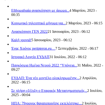
Εβδομαδιαία ανασκόπηση με άρωμα...
4 Μαρτίου, 2023 -
00:35
Κοινωνικό τηλεοπτικό μήνυμα για...
2 Μαρτίου, 2023 - 06:15
Ανασκόπηση ΓΕΝ 2022
21 Ιανουαρίου, 2023 - 06:12
Καλή χρονιά!
5 Ιανουαρίου, 2023 - 06:12
Ένας Χρόνος peripteron.eu…
7 Σεπτεμβρίου, 2022 - 06:17
Ιστορικό Αρχείο ΕΥΔΑΠ
31 Ιουλίου, 2022 - 06:12
Παγκόσμια Ημέρα Νερού 2022 “Υπόγεια...
31 Μαΐου, 2022 -
09:27
ΕΥΔΑΠ: Ένα νέο μοντέλο ολοκληρωμένης...
2 Απριλίου,
2022 - 06:15
Σε πλήρη εξέλιξη ο Εταιρικός Μετασχηματισμός...
2 Ιουλίου,
2025 - 00:04
ΗΠΑ: 79χρονος θανατοποινίτης εκτελέστηκε...
2 Ιουλίου,