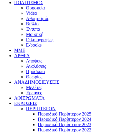
ΠΟΛΙΤΙΣΜΟΣ
Θρησκεία
Video
Αθλητισμός
Βιβλίο
Έντυπα
Μουσική
Γελοιογραφίες
E-books
MME
ΑΡΘΡΑ
Απόψεις
Αναλύσεις
Πρόσωπα
Θεωρίες
ΑΝΑΔΗΜΟΣΙΕΥΣΕΙΣ
Μελέτες
Έρευνες
ΑΦΙΕΡΩΜΑΤΑ
ΕΚΔΟΣΕΙΣ
ΠΕΡΙΠΤΕΡΟΝ
Περιοδικό Περίπτερον 2025
Περιοδικό Περίπτερον 2024
Περιοδικό Περίπτερον 2023
Περιοδικό Περίπτερον 2022