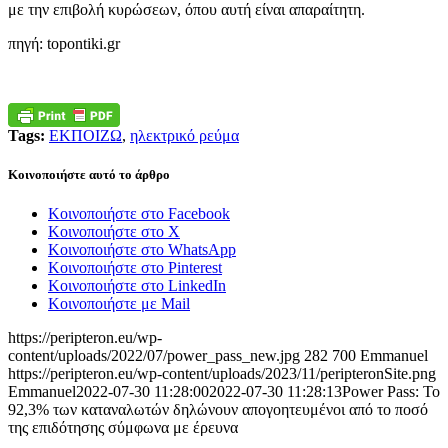
με την επιβολή κυρώσεων, όπου αυτή είναι απαραίτητη.
πηγή: topontiki.gr
Tags:
ΕΚΠΟΙΖΩ
,
ηλεκτρικό ρεύμα
Κοινοποιήστε αυτό το άρθρο
Κοινοποιήστε στο Facebook
Κοινοποιήστε στο X
Κοινοποιήστε στο WhatsApp
Κοινοποιήστε στο Pinterest
Κοινοποιήστε στο LinkedIn
Κοινοποιήστε με Mail
https://peripteron.eu/wp-
content/uploads/2022/07/power_pass_new.jpg
282
700
Emmanuel
https://peripteron.eu/wp-content/uploads/2023/11/peripteronSite.png
Emmanuel
2022-07-30 11:28:00
2022-07-30 11:28:13
Power Pass: Το
92,3% των καταναλωτών δηλώνουν απογοητευμένοι από το ποσό
της επιδότησης σύμφωνα με έρευνα