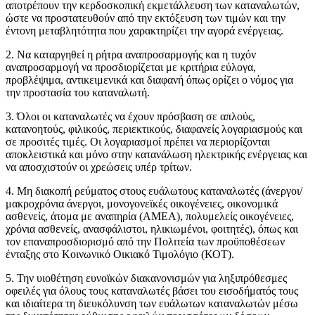
αποτρέπουν την κερδοσκοπική εκμετάλλευση των καταναλωτών,
ώστε να προστατευθούν από την εκτόξευση των τιμών και την
έντονη μεταβλητότητα που χαρακτηρίζει την αγορά ενέργειας.
2. Να καταργηθεί η ρήτρα αναπροσαρμογής και η τυχόν
αναπροσαρμογή να προσδιορίζεται με κριτήρια εύλογα,
προβλέψιμα, αντικειμενικά και διαφανή όπως ορίζει ο νόμος για
την προστασία του καταναλωτή.
3. Όλοι οι καταναλωτές να έχουν πρόσβαση σε απλούς,
κατανοητούς, φιλικούς, περιεκτικούς, διαφανείς λογαριασμούς και
σε προσιτές τιμές. Οι λογαριασμοί πρέπει να περιορίζονται
αποκλειστικά και μόνο στην κατανάλωση ηλεκτρικής ενέργειας και
να αποσχιστούν οι χρεώσεις υπέρ τρίτων.
4. Μη διακοπή ρεύματος στους ευάλωτους καταναλωτές (άνεργοι/
μακροχρόνια άνεργοι, μονογονεϊκές οικογένειες, οικονομικά
ασθενείς, άτομα με αναπηρία (ΑMEA), πολυμελείς οικογένειες,
χρόνια ασθενείς, ανασφάλιστοι, ηλικιωμένοι, φοιτητές), όπως και
τον επαναπροσδιορισμό από την Πολιτεία των προϋποθέσεων
ένταξης στο Κοινωνικό Οικιακό Τιμολόγιο (ΚΟΤ).
5. Την υιοθέτηση ευνοϊκών διακανονισμών για ληξιπρόθεσμες
οφειλές για όλους τους καταναλωτές βάσει του εισοδήματός τους
και ιδιαίτερα τη διευκόλυνση των ευάλωτων καταναλωτών μέσω