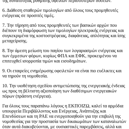
της δυνατότητας ρύθμισης οφειλών περισσότερων δόσεων.
6. Διάθεση σταθερών τιμολογίων από όλους τους προμηθευτές
ενέργειας σε προσιτές τιμές.
7. Την τήρηση από τους προμηθευτές των βασικών αρχών που
διέπουν τη διαμόρφωση των τιμολογίων ηλεκτρικής ενέργειας και
συγκεκριμένα της κοστοστρέφειας, διαφάνειας, απλότητας και ίσης
μεταχείρισης.
8. Την άμεση μείωση του παγίου των λογαριασμών ενέργειας και
των έμμεσων φόρων, κυρίως ΦΠΑ και ΕΦΚ, προκειμένου να
επιτευχθεί ισορροπία τιμών και εισοδημάτων.
9. Οι εταιρείες ενημέρωσης οφειλετών να είναι πιο ευέλικτες και
να τηρούν τη νομοθεσία.
10. Την υιοθέτηση σχεδίου αντιμετώπισης της ενεργειακής ένδειας
ως προς τη βέλτιστη αξιοποίηση των διαθέσιμων ενεργειακών
πόρων (πράσινη ενέργεια).
Για όλους τους παραπάνω λόγους η ΕΚΠΟΙΖΩ, καλεί τα αρμόδια
υπουργεία Περιβάλλοντος και Ενέργειας, Ανάπτυξης και
Επενδύσεων και τη ΡΑΕ να ενεργοποιηθούν για την επιβολή της
νομοθεσίας για την προστασία των δικαιωμάτων των καταναλωτών
όταν αυτά διακυβεύονται, με ουσιαστικές παρεμβάσεις, αλλά και