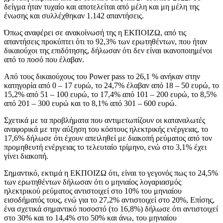
δείγμα ήταν τυχαίο και αποτελείται από μέλη και μη μέλη της
ένωσης και συλλέχθηκαν 1.142 απαντήσεις.
Όπως αναφέρει σε ανακοίνωσή της η ΕΚΠΟΙΖΩ, από τις
απαντήσεις προκύπτει ότι το 92,3% των ερωτηθέντων, που ήταν
δικαιούχοι της επιδότησης, δήλωσαν ότι δεν είναι ικανοποιημένοι
από το ποσό που έλαβαν.
Από τους δικαιούχους του Power pass το 26,1 % ανήκαν στην
κατηγορία από 0 – 17 ευρώ, το 24,7% έλαβαν από 18 – 50 ευρώ, το
15,2% από 51 – 100 ευρώ, το 17,4% από 101 – 200 ευρώ, το 8,5%
από 201 – 300 ευρώ και το 8,1% από 301 – 600 ευρώ.
Σχετικά με τα προβλήματα που αντιμετωπίζουν οι καταναλωτές
αναφορικά με την αύξηση του κόστους ηλεκτρικής ενέργειας, το
17,6% δήλωσε ότι έχουν απειληθεί με διακοπή ρεύματος από τον
προμηθευτή ενέργειας το τελευταίο τρίμηνο, ενώ στο 3,1% έχει
γίνει διακοπή.
Σημαντικό, εκτιμά η ΕΚΠΟΙΖΩ ότι, είναι το γεγονός πως το 24,5%
των ερωτηθέντων δήλωσαν ότι ο μηνιαίος λογαριασμός
ηλεκτρικού ρεύματος αντιστοιχεί στο 10% του μηνιαίου
εισοδήματός τους, ενώ για το 27,2% αντιστοιχεί στο 20%, Επίσης,
ένα σχετικά σημαντικό ποσοστό (το 16,8%) δήλωσε ότι αντιστοιχεί
στο 30% και το 14,4% στο 50% και άνω, του μηνιαίου