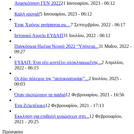
Ανασκόπηση ΓΕΝ 2022
21 Ιανουαρίου, 2023 - 06:12
Καλή χρονιά!
5 Ιανουαρίου, 2023 - 06:12
Ένας Χρόνος peripteron.eu…
7 Σεπτεμβρίου, 2022 - 06:17
Ιστορικό Αρχείο ΕΥΔΑΠ
31 Ιουλίου, 2022 - 06:12
Παγκόσμια Ημέρα Νερού 2022 “Υπόγεια...
31 Μαΐου, 2022 -
09:27
ΕΥΔΑΠ: Ένα νέο μοντέλο ολοκληρωμένης...
2 Απριλίου,
2022 - 06:15
Οι δύο πόλεμοι της “αυτοκρατορίας”...
2 Ιουλίου, 2025 -
00:03
Όταν σκοτώνουν τα παιδιά
12 Φεβρουαρίου, 2021 - 16:56
Ένα Ζεϊμπέκικο
12 Φεβρουαρίου, 2021 - 17:13
Έκκληση για επιβολή κυρώσεων στη...
12 Φεβρουαρίου,
2021 - 20:25
Πρόσφατα