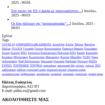
2025 - 00:04
Στο τιμόνι της ΕΕ η Δανία με προτεραιότητες...
2 Ιουλίου,
2025 - 00:03
Οι δύο πόλεμοι της “αυτοκρατορίας”...
2 Ιουλίου, 2025 -
00:03
Σχόλια
Tags
COVID-19
ΑΝΘΡΩΠΙΝΑ ΔΙΚΑΙΩΜΑΤΑ
Ακροδεξιά
Αλέξης Τσίπρας
Βαγγέλης
Πάλλας
ΓΑΛΛΙΑ
Γερμανία
Γιώργος Κατρούγκαλος
Εμάνουελ Μακρόν
Ευρωπαϊκή
Ένωση
Ευρώπη
ΗΠΑ
Ινστιτούτο Εναλλακτικών Πολιτικών ΕΝΑ
Ισραήλ
Κορονοϊός
Κυριάκος Μητσοτάκης
Κωνσταντίνος Μαργαρίτης
Κώστας Μαυρίδης
ΝΑΤΟ
Νίκος
Ανδρουλάκης
Νιαζί Κιζίλγιουρεκ
Οικονομία
Ουκρανία
Πανδημία
Πολιτική
ΡΩΣΙΑ
ΣΥΡΙΖΑ
ΤΟΥΡΙΣΜΟΣ
ΤΟΥΡΚΙΑ
ανατιμήσεις
αστυνομική βία
εκλογές
εκλογές 2023
εμβολιασμοί
εμβόλια
ενεργειακή κρίση
κλιματική αλλαγή
κλιματική κρίση
μεταναστευτικό
πληθωρισμός
προσφυγικό
πυρκαγιές
ρατσισμός
υποκλοπές
φυσικό αέριο
Πάλλας Ευάγγελος
Δημοσιογράφος AEJ ΙFJ
E-mail: pallas.eu@gmail.com
ΑΚΟΛΟΥΘΗΣΤΕ ΜΑΣ