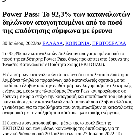
Power Pass: Το 92,3% των καταναλωτών
δηλώνουν απογοητευμένοι από το ποσό
της επιδότησης σύμφωνα με έρευνα
30 Ιουλίου, 2022
/
σε
ΕΛΛΑΔΑ
,
ΚΟΙΝΩΝΙΑ
,
ΠΡΩΤΟΣΕΛΙΔΑ
Το 92,3% των καταναλωτών δηλώνουν απογοητευμένοι από το
ποσό της επιδότησης Power Pass, όπως προκύπτει από έρευνα της
Ένωσης Καταναλωτών Ποιότητα Ζωής (ΕΚΠΟΙΖΩ).
Η ένωση των καταναλωτών σημειώνει ότι το τελευταίο διάστημα
λαμβάνει πληθώρα παραπόνων από καταναλωτές σχετικά με τα
ποσά που έλαβαν από την επιδότηση των λογαριασμών ηλεκτρικής
ενέργειας, μέσω της πλατφόρμας Power Pass και προχώρησε σε
έρευνα με κύριο στόχο την καταγραφή και αποτύπωση του βαθμού
ικανοποίησης των καταναλωτών από τα ποσά που έλαβαν αλλά και,
γενικότερα, για τα προβλήματα που αντιμετωπίζουν οι καταναλωτές
αναφορικά με την αύξηση του κόστους ηλεκτρικής ενέργειας.
Η έρευνα πραγματοποιήθηκε, μέσω της ιστοσελίδας της
ΕΚΠΟΙΖΩ και των μέσων κοινωνικής της δικτύωσης, για τη
χρονική διάρκεια από 20 Ιουλίου έως και 27 Ιουλίου 2022. Το