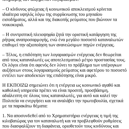
– Ο κίνδυνος φτώχειας ή κοινωνικού αποκλεισμού κρίνεται
ιδιαίτερα υψηλός λόγω της συρρίκνωσης του μηνιαίου
εισοδήματος, αλλά και της διακοπής ρεύματος που βιώνουν τα
νοικοκυριά.
– Η συντριπτική πλειοψηφία ζητά την οριστική κατάργηση της
ρήτρας αναπροσαρμογής, ενώ ένα μεγάλο ποσοστό καταναλωτών
επιθυμεί την αξιοποίηση των ανανεώσιμων πηγών ενέργειας.
– Τέλος, η επιδότηση των λογαριασμών ενέργειας δεν θεωρείται
από τους καταναλωτές ως αποτελεσματικό μέτρο προστασίας τους.
Οι λόγοι είναι ότι αφενός δεν λύνει το πρόβλημα των υπέρογκων
αυξήσεων στους λογαριασμούς ρεύματος και αφετέρου το ποσοστό
εντέλει των αποδεκτών της επιδότησης είναι μικρό.
Η ΕΚΠΟΙΖΩ σημειώνει ότι η ενέργεια ως κοινωνικό αγαθό και
καθολική υπηρεσία πρέπει να είναι προσιτή, προσβάσιμη,
αδιάλειπτη σε όλους τους καταναλωτές, για αυτό και καλεί την
Πολιτεία να ενεργήσει και να αναλάβει την πρωτοβουλία, σχετικά
με τα παρακάτω θέματα:
1. Να αποσυνδεθεί από το Χρηματιστήριο ενέργειας η τιμή της
κιλοβατώρας για τον καταναλωτή και να προβλεφθούν ρυθμίσεις
που διασφαλίζουν τη διαφάνεια, οριοθετούν τους κινδύνους και