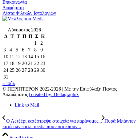
Επικοινωνία
Διαφήμιση
Λίστα Φιλικών Ιστολογίων
Αύγουστος 2026
Δ
Τ
Τ
Π
Π
Σ
Κ
1
2
3
4
5
6
7
8
9
10
11
12
13
14
15
16
17
18
19
20
21
22
23
24
25
26
27
28
29
30
31
« Ιούλ
© ΠΕΡΙΠΤΕΡΟΝ 2022-
2026 | Με την Επιφύλαξη Παντός
Δικαιώματος
| created by: Deltagraphix
Link to Mail
Ο Λετζέρι κατέστρεψε στοιχεία για παράνομες...
Πυρά Μπάιντεν
κατά των social media που επιτρέπουν...
Scroll to top