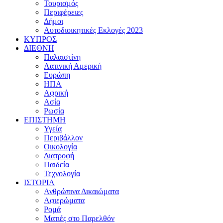
Τουρισμός
Περιφέρειες
Δήμοι
Αυτοδιοικητικές Εκλογές 2023
ΚΥΠΡΟΣ
ΔΙΕΘΝΗ
Παλαιστίνη
Λατινική Αμερική
Ευρώπη
ΗΠΑ
Αφρική
Ασία
Ρωσία
ΕΠΙΣΤΗΜΗ
Υγεία
Περιβάλλον
Οικολογία
Διατροφή
Παιδεία
Τεχνολογία
ΙΣΤΟΡΙΑ
Ανθρώπινα Δικαιώματα
Αφιερώματα
Ρομά
Ματιές στο Παρελθόν