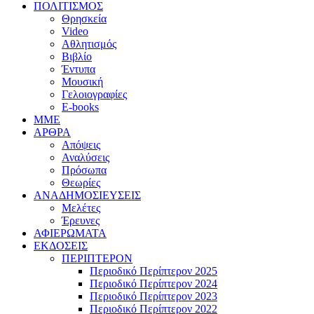
ΠΟΛΙΤΙΣΜΟΣ
Θρησκεία
Video
Αθλητισμός
Βιβλίο
Έντυπα
Μουσική
Γελοιογραφίες
E-books
MME
ΑΡΘΡΑ
Απόψεις
Αναλύσεις
Πρόσωπα
Θεωρίες
ΑΝΑΔΗΜΟΣΙΕΥΣΕΙΣ
Μελέτες
Έρευνες
ΑΦΙΕΡΩΜΑΤΑ
ΕΚΔΟΣΕΙΣ
ΠΕΡΙΠΤΕΡΟΝ
Περιοδικό Περίπτερον 2025
Περιοδικό Περίπτερον 2024
Περιοδικό Περίπτερον 2023
Περιοδικό Περίπτερον 2022