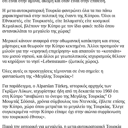
ότι είναι στην άμυνα, ακόμη και όταν είναι στην επίθεση.
Η μετα-αυτοκρατορική Τουρκία φανερώνει όλα τα πιο πάνω
χαρακτηριστικά στην πολιτική της έναντι της Κύπρου. Όλοι οι
Εθνικιστές, είτε Τουρκιστές, είτε Ισλαμιστές είτε κοσμικοί
Κεμαλικοί, βλέπουν την Κύπρο με τον ίδιο φακό: πεδίο όπου
αντανακλάται το μεγαλείο της χώρας!
Μερικοί κάνουν αναφορά στην οθωμανική κατάκτηση και στους
μάρτυρες και θεωρούν την Κύπρο κεκτημένο. Άλλοι προτιμούν να
μιλούν για την «ειρηνική επιχείρηση» και απαιτούν το «κοτσιάνι»
του μισού νησιού, και άλλοι με γεωπολιτικούς ισχυρισμούς θέλουν
να κηρύξουν το νησί «Lebensraum» (ζωτικός χώρος).
Όλες αυτές οι προσεγγίσεις τέμνονται σε ένα σημείο: η
φαντασίωση της «Μεγάλης Τουρκίας»!
Για παράδειγμα, ο Alparslan Türkeş, ιστορικός αρχηγός των
Γκρίζων Λύκων, ισχυρίστηκε ήδη από τη δεκαετία του 1960 ότι
στη Κύπρο “αναβιώνει το όνειρο της Μεγάλης Τουρκίας” Ο
Μουμτάζ Σόϋσαλ, χρόνια σύμβουλος του Ντενκτάς, έβλεπε επίσης
την Κύπρο, χώρο όπου μετριέται το μεγαλείο της Τουρκίας. Έλεγε
συγκεκριμένα «στην Κύπρο είπαμε όχι στην αιώνια συρρίκνωση
του τουρκικού έθνους».
Παρά την ρητορική για μεγαλεία, η μετα-αυτοκρατορική Τουρκία