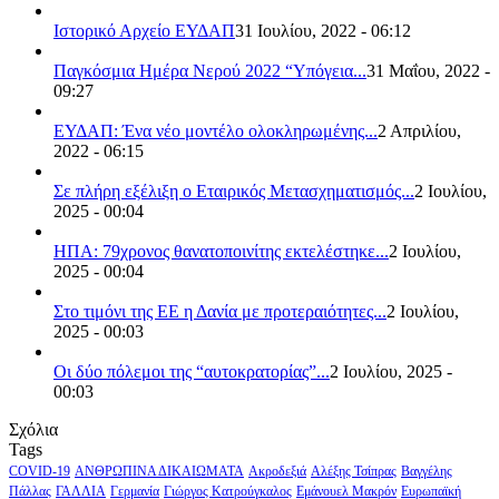
Ιστορικό Αρχείο ΕΥΔΑΠ
31 Ιουλίου, 2022 - 06:12
Παγκόσμια Ημέρα Νερού 2022 “Υπόγεια...
31 Μαΐου, 2022 -
09:27
ΕΥΔΑΠ: Ένα νέο μοντέλο ολοκληρωμένης...
2 Απριλίου,
2022 - 06:15
Σε πλήρη εξέλιξη ο Εταιρικός Μετασχηματισμός...
2 Ιουλίου,
2025 - 00:04
ΗΠΑ: 79χρονος θανατοποινίτης εκτελέστηκε...
2 Ιουλίου,
2025 - 00:04
Στο τιμόνι της ΕΕ η Δανία με προτεραιότητες...
2 Ιουλίου,
2025 - 00:03
Οι δύο πόλεμοι της “αυτοκρατορίας”...
2 Ιουλίου, 2025 -
00:03
Σχόλια
Tags
COVID-19
ΑΝΘΡΩΠΙΝΑ ΔΙΚΑΙΩΜΑΤΑ
Ακροδεξιά
Αλέξης Τσίπρας
Βαγγέλης
Πάλλας
ΓΑΛΛΙΑ
Γερμανία
Γιώργος Κατρούγκαλος
Εμάνουελ Μακρόν
Ευρωπαϊκή