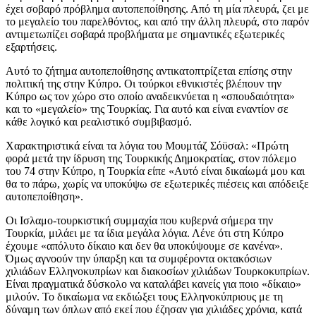
έχει σοβαρό πρόβλημα αυτοπεποίθησης. Από τη μία πλευρά, ζει με
το μεγαλείο του παρελθόντος, και από την άλλη πλευρά, στο παρόν
αντιμετωπίζει σοβαρά προβλήματα με σημαντικές εξωτερικές
εξαρτήσεις.
Αυτό το ζήτημα αυτοπεποίθησης αντικατοπτρίζεται επίσης στην
πολιτική της στην Κύπρο. Οι τούρκοι εθνικιστές βλέπουν την
Κύπρο ως τον χώρο στο οποίο αναδεικνύεται η «σπουδαιότητα»
και το «μεγαλείο» της Τουρκίας. Για αυτό και είναι εναντίον σε
κάθε λογικό και ρεαλιστικό συμβιβασμό.
Χαρακτηριστικά είναι τα λόγια του Μουμτάζ Σόϋσαλ: «Πρώτη
φορά μετά την ίδρυση της Τουρκικής Δημοκρατίας, στον πόλεμο
του 74 στην Κύπρο, η Τουρκία είπε «Αυτό είναι δικαίωμά μου και
θα το πάρω, χωρίς να υποκύψω σε εξωτερικές πιέσεις και απόδειξε
αυτοπεποίθηση».
Οι Ισλαμο-τουρκιστική συμμαχία που κυβερνά σήμερα την
Τουρκία, μιλάει με τα ίδια μεγάλα λόγια. Λένε ότι στη Κύπρο
έχουμε «απόλυτο δίκαιο και δεν θα υποκύψουμε σε κανένα».
Όμως αγνοούν την ύπαρξη και τα συμφέροντα οκτακόσιων
χιλιάδων Ελληνοκυπρίων και διακοσίων χιλιάδων Τουρκοκυπρίων.
Είναι πραγματικά δύσκολο να καταλάβει κανείς για ποιο «δίκαιο»
μιλούν. Το δικαίωμα να εκδιώξει τους Ελληνοκύπριους με τη
δύναμη των όπλων από εκεί που έζησαν για χιλιάδες χρόνια, κατά