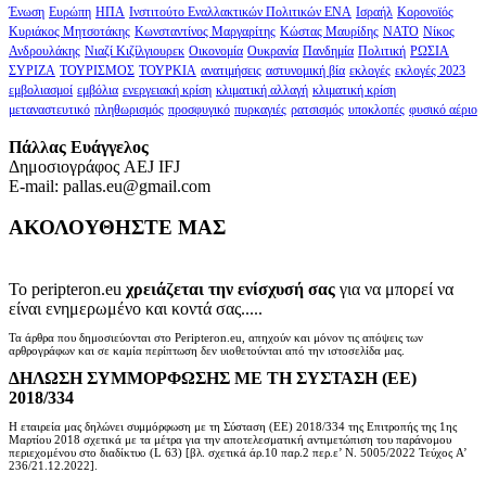
Ένωση
Ευρώπη
ΗΠΑ
Ινστιτούτο Εναλλακτικών Πολιτικών ΕΝΑ
Ισραήλ
Κορονοϊός
Κυριάκος Μητσοτάκης
Κωνσταντίνος Μαργαρίτης
Κώστας Μαυρίδης
ΝΑΤΟ
Νίκος
Ανδρουλάκης
Νιαζί Κιζίλγιουρεκ
Οικονομία
Ουκρανία
Πανδημία
Πολιτική
ΡΩΣΙΑ
ΣΥΡΙΖΑ
ΤΟΥΡΙΣΜΟΣ
ΤΟΥΡΚΙΑ
ανατιμήσεις
αστυνομική βία
εκλογές
εκλογές 2023
εμβολιασμοί
εμβόλια
ενεργειακή κρίση
κλιματική αλλαγή
κλιματική κρίση
μεταναστευτικό
πληθωρισμός
προσφυγικό
πυρκαγιές
ρατσισμός
υποκλοπές
φυσικό αέριο
Πάλλας Ευάγγελος
Δημοσιογράφος AEJ ΙFJ
E-mail: pallas.eu@gmail.com
ΑΚΟΛΟΥΘΗΣΤΕ ΜΑΣ
Το peripteron.eu
χρειάζεται την ενίσχυσή σας
για να μπορεί να
είναι ενημερωμένο και κοντά σας.....
Τα άρθρα που δημοσιεύονται στο Peripteron.eu, απηχούν και μόνον τις απόψεις των
αρθρογράφων και σε καμία περίπτωση δεν υιοθετούνται από την ιστοσελίδα μας.
ΔΗΛΩΣΗ ΣΥΜΜΟΡΦΩΣΗΣ ΜΕ ΤΗ ΣΥΣΤΑΣΗ (ΕΕ)
2018/334
Η εταιρεία μας δηλώνει συμμόρφωση με τη Σύσταση (ΕΕ) 2018/334 της Επιτροπής της 1ης
Μαρτίου 2018 σχετικά με τα μέτρα για την αποτελεσματική αντιμετώπιση του παράνομου
περιεχομένου στο διαδίκτυο (L 63) [βλ. σχετικά άρ.10 παρ.2 περ.ε’ Ν. 5005/2022 Τεύχος A’
236/21.12.2022].