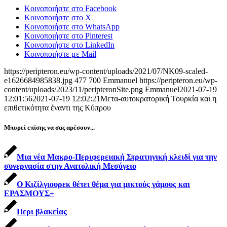
Κοινοποιήστε στο Facebook
Κοινοποιήστε στο X
Κοινοποιήστε στο WhatsApp
Κοινοποιήστε στο Pinterest
Κοινοποιήστε στο LinkedIn
Κοινοποιήστε με Mail
https://peripteron.eu/wp-content/uploads/2021/07/NK09-scaled-
e1626684985838.jpg
477
700
Emmanuel
https://peripteron.eu/wp-
content/uploads/2023/11/peripteronSite.png
Emmanuel
2021-07-19
12:01:56
2021-07-19 12:02:21
Μετα-αυτοκρατορική Τουρκία και η
επιθετικότητα έναντι της Κύπρου
Μπορεί επίσης να σας αρέσουν...
Μια νέα Μακρο-Περιφερειακή Στρατηγική κλειδί για την
συνεργασία στην Ανατολική Μεσόγειο
Ο Κιζίλγιουρεκ θέτει θέμα για μικτούς γάμους και
ΕΡΑΣΜΟΥΣ+
Περι βλακείας