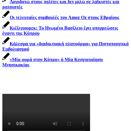
Λογοδοτώ στους πολίτες και δεν μιλώ σε λαϊκιστές και
ρατσιστές
Οι τελευταίες συμβουλές του Amoz Oz στους Εβραίους
Κιζίλγιουρεκ: Το Ηνωμένο Βασίλειο έχει υποχρεώσεις
έναντι της Κύπρου
Κάλεσμα για «διαδικτυακή πλατφόρμα» για Πιστοποιητικά
Εμβολιασμού
«Μία φορά στην Κύπρο» ή Μία Κινητοποίηση
Μνησικακίας