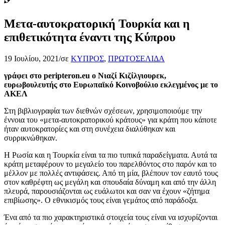
Μετα-αυτοκρατορική Τουρκία και η
επιθετικότητα έναντι της Κύπρου
19 Ιουλίου, 2021
/
σε
ΚΥΠΡΟΣ
,
ΠΡΩΤΟΣΕΛΙΔΑ
γράφει στο peripteron.eu ο Νιαζί Κιζίλγιουρεκ,
ευρωβουλευτής στο Ευρωπαϊκό Κοινοβούλιο εκλεγμένος με το
ΑΚΕΛ
Στη βιβλιογραφία των διεθνών σχέσεων, χρησιμοποιούμε την
έννοια του «μετα-αυτοκρατορικού κράτους» για κράτη που κάποτε
ήταν αυτοκρατορίες και στη συνέχεια διαλύθηκαν και
συρρικνώθηκαν.
Η Ρωσία και η Τουρκία είναι τα πιο τυπικά παραδείγματα. Αυτά τα
κράτη μεταφέρουν το μεγαλείο του παρελθόντος στο παρόν και το
μέλλον με πολλές αντιφάσεις. Από τη μία, βλέπουν τον εαυτό τους
στον καθρέφτη ως μεγάλη και σπουδαία δύναμη και από την άλλη
πλευρά, παρουσιάζονται ως ευάλωτοι και σαν να έχουν «ζήτημα
επιβίωσης». Ο εθνικισμός τους είναι γεμάτος από παράδοξα.
Ένα από τα πιο χαρακτηριστικά στοιχεία τους είναι να ισχυρίζονται