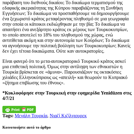
παράβαση του διεθνούς δικαίου; Το δικαίωμα τερματισμού της
εδαφικής ακεραιότητας της Κύπρου παραβιάζοντας τη Συνθήκη
Εγγυήσεων; Το δικαίωμα να προσπαθήσουμε να δημιουργήσουμε
ένα ξεχωριστό κράτος μεταφέροντας πληθυσμό σε μια γεωγραφία
στην οποία οι κάτοικοι εκδιώχθηκαν με την βία; Το δικαίωμα να
απαιτήσει ένα ανεξάρτητο κράτος εκ μέρους των Τουρκοκυπρίων,
το οποίο αποτελεί το 18% του πληθυσμού της χώρας, ενώ
αντιτίθεται ακόμη και στην αυτονομία των Κούρδων; Το δικαίωμα
να αγνοήσουμε την πολιτική βούληση των Τουρκοκυπρίων; Κανείς
δεν έχει τέτοια δικαιώματα. Ούτε καν αυτοκρατορίες.
Είναι φανερό ότι το μετα-αυτοκρατορικό Τουρκικό κράτος ασκεί
μια επιθετική πολιτική. Όμως στην αντίληψη των εθνικιστών η
Τουρκία βρίσκεται σε «άμυνα». Παρουσιάζουν τις οκτακόσιες
χιλιάδες Ελληνοκύπριους ως «απειλή» και θεωρούν το Κυπριακό
«ζήτημα επιβίωσης του έθνους».
*Κυκλοφόρησε στην Τουρκική στην εφημερίδα Yenidüzen στις
4/7/21
Tags:
Μεγάλη Τουρκία
,
Νιαζί Κιζίλγιουρεκ
Κοινοποιήστε αυτό το άρθρο