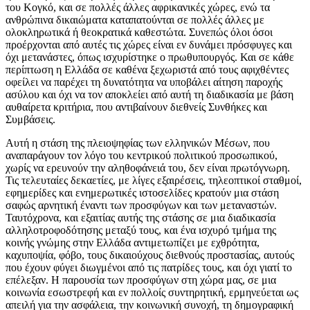
του Κογκό, και σε πολλές άλλες αφρικανικές χώρες, ενώ τα
ανθρώπινα δικαιώματα καταπατούνται σε πολλές άλλες με
ολοκληρωτικά ή θεοκρατικά καθεστώτα. Συνεπώς όλοι όσοι
προέρχονται από αυτές τις χώρες είναι εν δυνάμει πρόσφυγες και
όχι μετανάστες, όπως ισχυρίστηκε ο πρωθυπουργός. Και σε κάθε
περίπτωση η Ελλάδα σε καθένα ξεχωριστά από τους αφιχθέντες
οφείλει να παρέχει τη δυνατότητα να υποβάλει αίτηση παροχής
ασύλου και όχι να τον αποκλείει από αυτή τη διαδικασία με βάση
αυθαίρετα κριτήρια, που αντιβαίνουν διεθνείς Συνθήκες και
Συμβάσεις.
Αυτή η στάση της πλειοψηφίας των ελληνικών Μέσων, που
αναπαράγουν τον λόγο του κεντρικού πολιτικού προσωπικού,
χωρίς να ερευνούν την αληθοφάνειά του, δεν είναι πρωτόγνωρη.
Τις τελευταίες δεκαετίες, με λίγες εξαιρέσεις, τηλεοπτικοί σταθμοί,
εφημερίδες και ενημερωτικές ιστοσελίδες κρατούν μια στάση
σαφώς αρνητική έναντι των προσφύγων και των μεταναστών.
Ταυτόχρονα, και εξαιτίας αυτής της στάσης σε μια διαδικασία
αλληλοτροφοδότησης μεταξύ τους, και ένα ισχυρό τμήμα της
κοινής γνώμης στην Ελλάδα αντιμετωπίζει με εχθρότητα,
καχυποψία, φόβο, τους δικαιούχους διεθνούς προστασίας, αυτούς
που έχουν φύγει διωγμένοι από τις πατρίδες τους, και όχι γιατί το
επέλεξαν. Η παρουσία των προσφύγων στη χώρα μας, σε μια
κοινωνία εσωστρεφή και εν πολλοίς συντηρητική, ερμηνεύεται ως
απειλή για την ασφάλεια, την κοινωνική συνοχή, τη δημογραφική