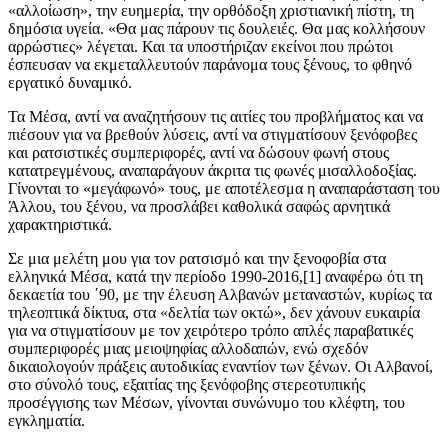
«αλλοίωση», την ευημερία, την ορθόδοξη χριστιανική πίστη, τη
δημόσια υγεία. «Θα μας πάρουν τις δουλειές. Θα μας κολλήσουν
αρρώστιες» λέγεται. Και τα υποστήριζαν εκείνοι που πρώτοι
έσπευσαν να εκμεταλλευτούν παράνομα τους ξένους, το φθηνό
εργατικό δυναμικό.
Τα Μέσα, αντί να αναζητήσουν τις αιτίες του προβλήματος και να
πιέσουν για να βρεθούν λύσεις, αντί να στιγματίσουν ξενόφοβες
και ρατσιστικές συμπεριφορές, αντί να δώσουν φωνή στους
κατατρεγμένους, αναπαράγουν άκριτα τις φωνές μισαλλοδοξίας.
Γίνονται το «μεγάφωνό» τους, με αποτέλεσμα η αναπαράσταση του
Άλλου, του ξένου, να προσλάβει καθολικά σαφώς αρνητικά
χαρακτηριστικά.
Σε μια μελέτη μου για τον ρατσισμό και την ξενοφοβία στα
ελληνικά Μέσα, κατά την περίοδο 1990-2016,[1] αναφέρω ότι τη
δεκαετία του ΄90, με την έλευση Αλβανών μεταναστών, κυρίως τα
τηλεοπτικά δίκτυα, στα «δελτία των οκτώ», δεν χάνουν ευκαιρία
για να στιγματίσουν με τον χειρότερο τρόπο απλές παραβατικές
συμπεριφορές μιας μειοψηφίας αλλοδαπών, ενώ σχεδόν
δικαιολογούν πράξεις αυτοδικίας εναντίον των ξένων. Οι Αλβανοί,
στο σύνολό τους, εξαιτίας της ξενόφοβης στερεοτυπικής
προσέγγισης των Μέσων, γίνονται συνώνυμο του κλέφτη, του
εγκληματία.