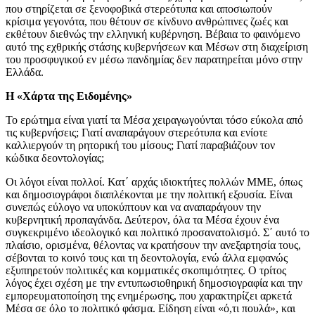
που στηρίζεται σε ξενοφοβικά στερεότυπα και αποσιωπούν
κρίσιμα γεγονότα, που θέτουν σε κίνδυνο ανθρώπινες ζωές και
εκθέτουν διεθνώς την ελληνική κυβέρνηση. Βέβαια το φαινόμενο
αυτό της εχθρικής στάσης κυβερνήσεων και Μέσων στη διαχείριση
του προσφυγικού εν μέσω πανδημίας δεν παρατηρείται μόνο στην
Ελλάδα.
Η «Χάρτα της Ειδομένης»
Το ερώτημα είναι γιατί τα Μέσα χειραγωγούνται τόσο εύκολα από
τις κυβερνήσεις; Γιατί αναπαράγουν στερεότυπα και ενίοτε
καλλιεργούν τη ρητορική του μίσους; Γιατί παραβιάζουν τον
κώδικα δεοντολογίας;
Οι λόγοι είναι πολλοί. Κατ΄ αρχάς ιδιοκτήτες πολλών ΜΜΕ, όπως
και δημοσιογράφοι διαπλέκονται με την πολιτική εξουσία. Είναι
συνεπώς εύλογο να υποκύπτουν και να αναπαράγουν την
κυβερνητική προπαγάνδα. Δεύτερον, όλα τα Μέσα έχουν ένα
συγκεκριμένο ιδεολογικό και πολιτικό προσανατολισμό. Σ΄ αυτό το
πλαίσιο, ορισμένα, θέλοντας να κρατήσουν την ανεξαρτησία τους,
σέβονται το κοινό τους και τη δεοντολογία, ενώ άλλα εμφανώς
εξυπηρετούν πολιτικές και κομματικές σκοπιμότητες. Ο τρίτος
λόγος έχει σχέση με την εντυπωσιοθηρική δημοσιογραφία και την
εμπορευματοποίηση της ενημέρωσης, που χαρακτηρίζει αρκετά
Μέσα σε όλο το πολιτικό φάσμα. Είδηση είναι «ό,τι πουλά», και