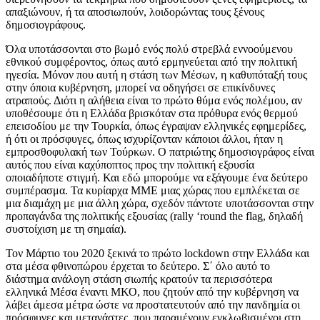
απαξιώνουν, ή τα αποσιωπούν, λοιδορώντας τους ξένους
δημοσιογράφους.
Όλα υποτάσσονται στο βωμό ενός πολύ στρεβλά εννοούμενου
εθνικού συμφέροντος, όπως αυτό ερμηνεύεται από την πολιτική
ηγεσία. Μόνον που αυτή η στάση των Μέσων, η καθυπόταξή τους
στην όποια κυβέρνηση, μπορεί να οδηγήσει σε επικίνδυνες
ατραπούς. Διότι η αλήθεια είναι το πρώτο θύμα ενός πολέμου, αν
υποθέσουμε ότι η Ελλάδα βρισκόταν στα πρόθυρα ενός θερμού
επεισοδίου με την Τουρκία, όπως έγραψαν ελληνικές εφημερίδες,
ή ότι οι πρόσφυγες, όπως ισχυρίζονταν κάποιοι άλλοι, ήταν η
εμπροσθοφυλακή των Τούρκων. Ο πατριώτης δημοσιογράφος είναι
αυτός που είναι καχύποπτος προς την πολιτική εξουσία
οποιαδήποτε στιγμή. Και εδώ μπορούμε να εξάγουμε ένα δεύτερο
συμπέρασμα. Τα κυρίαρχα ΜΜΕ μιας χώρας που εμπλέκεται σε
μια διαμάχη με μια άλλη χώρα, σχεδόν πάντοτε υποτάσσονται στην
προπαγάνδα της πολιτικής εξουσίας (rally ‘round the flag, δηλαδή
συστοίχιση με τη σημαία).
Τον Μάρτιο του 2020 ξεκινά το πρώτο lockdown στην Ελλάδα και
στα μέσα φθινοπώρου έρχεται το δεύτερο. Σ΄ όλο αυτό το
διάστημα ανάλογη στάση σιωπής κρατούν τα περισσότερα
ελληνικά Μέσα έναντι ΜΚΟ, που ζητούν από την κυβέρνηση να
λάβει άμεσα μέτρα ώστε να προστατευτούν από την πανδημία οι
πρόσφυγες και μετανάστες, που παραμένουν εγκλωβισμένοι στη