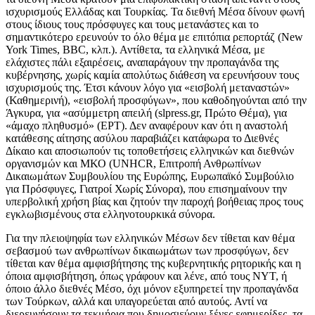
ισχυρισμούς Ελλάδας και Τουρκίας. Τα διεθνή Μέσα δίνουν φωνή
στους ίδιους τους πρόσφυγες και τους μετανάστες και το
σημαντικότερο ερευνούν το όλο θέμα με επιτόπια ρεπορτάζ (New
York Times, BBC, κλπ.). Αντίθετα, τα ελληνικά Μέσα, με
ελάχιστες πάλι εξαιρέσεις, αναπαράγουν την προπαγάνδα της
κυβέρνησης, χωρίς καμία απολύτως διάθεση να ερευνήσουν τους
ισχυρισμούς της. Έτσι κάνουν λόγο για «εισβολή μεταναστών»
(Καθημερινή), «εισβολή προσφύγων», που καθοδηγούνται από την
Άγκυρα, για «ασύμμετρη απειλή (slpress.gr, Πρώτο Θέμα), για
«άμαχο πληθυσμό» (ΕΡΤ). Δεν αναφέρουν καν ότι η αναστολή
κατάθεσης αίτησης ασύλου παραβιάζει κατάφωρα το Διεθνές
Δίκαιο και αποσιωπούν τις τοποθετήσεις ελληνικών και διεθνών
οργανισμών και ΜΚΟ (UNHCR, Επιτροπή Ανθρωπίνων
Δικαιωμάτων Συμβουλίου της Ευρώπης, Ευρωπαϊκό Συμβούλιο
για Πρόσφυγες, Γιατροί Χωρίς Σύνορα), που επισημαίνουν την
υπερβολική χρήση βίας και ζητούν την παροχή βοήθειας προς τους
εγκλωβισμένους στα ελληνοτουρκικά σύνορα.
Για την πλειοψηφία των ελληνικών Μέσων δεν τίθεται καν θέμα
σεβασμού των ανθρωπίνων δικαιωμάτων των προσφύγων, δεν
τίθεται καν θέμα αμφισβήτησης της κυβερνητικής ρητορικής και η
όποια αμφισβήτηση, όπως γράφουν και λένε, από τους ΝΥΤ, ή
όποιο άλλο διεθνές Μέσο, όχι μόνον εξυπηρετεί την προπαγάνδα
των Τούρκων, αλλά και υπαγορεύεται από αυτούς. Αντί να
διερευνήσουν τα τεκμήρια που δημοσιεύουν ξένες εφημερίδες, τα