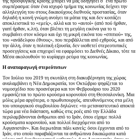
της προσφυγικής κρίσης μπορεί να μας οδηγήσει σ΄ ένα πρώτο
συμπέρασμα: όταν ένα ισχυρό τμήμα της κοινωνίας δείχνει την
αλληλεγγύη του στους δικαιούχους διεθνούς προστασίας, όταν
δηλαδή η κοινή γνώμη ανοίγει τα μάτια της και δεν κοιτάζει
αποκλειστικά το «εμείς», αλλά και το «αυτοί» (από πού ήρθαν,
γιατί ήρθαν, κ.λπ), όταν βλέπει τη μεγάλη εικόνα για το τι
συμβαίνει στον κόσμο και όχι τη μικρή εικόνα του «σπιτιού» της,
του «ανάδελφου έθνους», που περιβάλλεται από εχθρούς, και από
την άλλη, όταν η πολιτική εξουσία, δεν υιοθετεί στερεοτυπικές
προσεγγίσεις και επιχειρεί να εφαρμόσει το Διεθνές Δίκαιο, τότε τα
Μέσα ακολουθούν το κυρίαρχο ρεύμα της κοινωνίας.
Η αναπαραγωγή στερεότυπων
Τον Ιούλιο του 2019 τη σκυτάλη στη διακυβέρνηση της χώρας
αναλαμβάνει η Νέα Δημοκρατία, τον Οκτώβριο ψηφίζεται το
νομοσχέδιο που προανέφερα και τον Φεβρουάριο του 2020
εμφανίζεται το πρώτο κρούσμα κορονοϊού στη Θεσσαλονίκη. Μια
μόλις μέρα αργότερα, ο πρωθυπουργός, απευθυνόμενος στα μέλη
του υπουργικού συμβουλίου δηλώνει: «το μεταναστευτικό αποκτά
τώρα μια νέα διάσταση, καθώς στις ροές από την Ελλάδα
περιλαμβάνονται άνθρωποι από το Ιράν, όπου είχαμε πολλά
κρούσματα κορονοϊού, και πολλοί διερχόμενοι από το
Αφγανιστάν». Και διερωτάται πάλι κανείς: όσοι έρχονται από το
Ιράν, στο οποίο παραβιάζονται τα ανθρώπινα δικαιώματα κατά