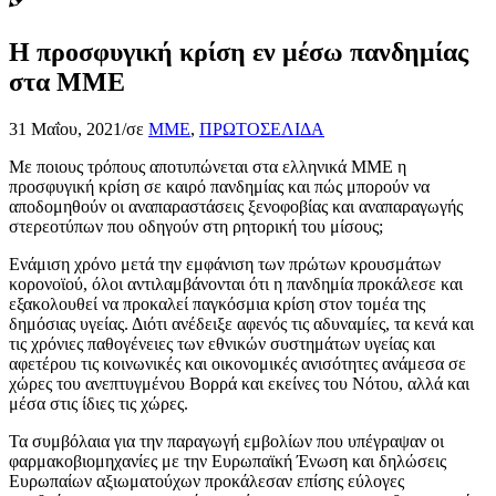
Η προσφυγική κρίση εν μέσω πανδημίας
στα ΜΜΕ
31 Μαΐου, 2021
/
σε
ΜΜΕ
,
ΠΡΩΤΟΣΕΛΙΔΑ
Με ποιους τρόπους αποτυπώνεται στα ελληνικά ΜΜΕ η
προσφυγική κρίση σε καιρό πανδημίας και πώς μπορούν να
αποδομηθούν οι αναπαραστάσεις ξενοφοβίας και αναπαραγωγής
στερεοτύπων που οδηγούν στη ρητορική του μίσους;
Ενάμιση χρόνο μετά την εμφάνιση των πρώτων κρουσμάτων
κορονοϊού, όλοι αντιλαμβάνονται ότι η πανδημία προκάλεσε και
εξακολουθεί να προκαλεί παγκόσμια κρίση στον τομέα της
δημόσιας υγείας. Διότι ανέδειξε αφενός τις αδυναμίες, τα κενά και
τις χρόνιες παθογένειες των εθνικών συστημάτων υγείας και
αφετέρου τις κοινωνικές και οικονομικές ανισότητες ανάμεσα σε
χώρες του ανεπτυγμένου Βορρά και εκείνες του Νότου, αλλά και
μέσα στις ίδιες τις χώρες.
Τα συμβόλαια για την παραγωγή εμβολίων που υπέγραψαν οι
φαρμακοβιομηχανίες με την Ευρωπαϊκή Ένωση και δηλώσεις
Ευρωπαίων αξιωματούχων προκάλεσαν επίσης εύλογες