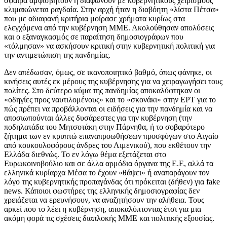
σφαίρα αμφισβητούν ή διαφωνούν με κυβερνητικούς χειρισμούς
κλιμακώνεται ραγδαία. Στην αρχή ήταν η διαβόητη «λίστα Πέτσα»
που με αδιαφανή κριτήρια μοίρασε χρήματα κυρίως στα
ελεγχόμενα από την κυβέρνηση ΜΜΕ. Ακολούθησαν απολύσεις
και ο εξαναγκασμός σε παραίτηση δημοσιογράφων που
«τόλμησαν» να ασκήσουν κριτική στην κυβερνητική πολιτική για
την αντιμετώπιση της πανδημίας.
Δεν απέδωσαν, όμως, σε ικανοποιητικό βαθμό, όπως φάνηκε, οι
κινήσεις αυτές εκ μέρους της κυβέρνησης για να χειραγωγήσει τους
πολίτες. Στο δεύτερο κύμα της πανδημίας αποκαλύφτηκαν οι
«οδηγίες προς ναυτιλομένους» και το «σκονάκι» στην ΕΡΤ για το
πώς πρέπει να προβάλλονται οι ειδήσεις για την πανδημία και να
αποσιωπούνται άλλες δυσάρεστες για την κυβέρνηση (την
ποδηλατάδα του Μητσοτάκη στην Πάρνηθα, ή το σοβαρότερο
ζήτημα των εν κρυπτώ επαναπροωθήσεων προσφύγων στο Αιγαίο
από κουκουλοφόρους άνδρες του Λιμενικού), που εκθέτουν την
Ελλάδα διεθνώς. Το εν λόγω θέμα εξετάζεται στο
Ευρωκοινοβούλιο και σε άλλα αρμόδια όργανα της Ε.Ε, αλλά τα
ελληνικά κυρίαρχα Μέσα το έχουν «θάψει» ή αναπαράγουν τον
λόγο της κυβερνητικής προπαγάνδας ότι πρόκειται (δήθεν) για fake
news. Κάποιοι φωστήρες της ελληνικής δημοσιογραφίας δεν
χρειάζεται να ερευνήσουν, να αναζητήσουν την αλήθεια. Τους
αρκεί που το λέει η κυβέρνηση, αποκαλύπτοντας έτσι για μια
ακόμη φορά τις σχέσεις διαπλοκής ΜΜΕ και πολιτικής εξουσίας.