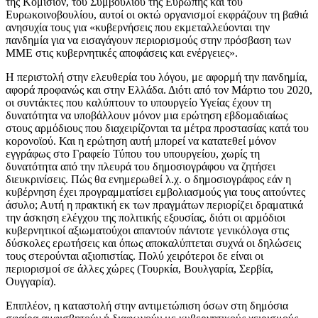
της Κομισιόν, του Συμβουλίου της Ευρώπης και του
Ευρωκοινοβουλίου, αυτοί οι οκτώ οργανισμοί εκφράζουν τη βαθιά
ανησυχία τους για «κυβερνήσεις που εκμεταλλεύονται την
πανδημία για να εισαγάγουν περιορισμούς στην πρόσβαση των
ΜΜΕ στις κυβερνητικές αποφάσεις και ενέργειες».
Η περιστολή στην ελευθερία του λόγου, με αφορμή την πανδημία,
αφορά προφανώς και στην Ελλάδα. Διότι από τον Μάρτιο του 2020,
οι συντάκτες που καλύπτουν το υπουργείο Υγείας έχουν τη
δυνατότητα να υποβάλλουν μόνον μια ερώτηση εβδομαδιαίως
στους αρμόδιους που διαχειρίζονται τα μέτρα προστασίας κατά του
κορονοϊού. Και η ερώτηση αυτή μπορεί να κατατεθεί μόνον
εγγράφως στο Γραφείο Τύπου του υπουργείου, χωρίς τη
δυνατότητα από την πλευρά του δημοσιογράφου να ζητήσει
διευκρινίσεις. Πώς θα ενημερωθεί λ.χ. ο δημοσιογράφος εάν η
κυβέρνηση έχει προγραμματίσει εμβολιασμούς για τους αιτούντες
άσυλο; Αυτή η πρακτική εκ των πραγμάτων περιορίζει δραματικά
την άσκηση ελέγχου της πολιτικής εξουσίας, διότι οι αρμόδιοι
κυβερνητικοί αξιωματούχοι απαντούν πάντοτε γενικόλογα στις
δύσκολες ερωτήσεις και όπως αποκαλύπτεται συχνά οι δηλώσεις
τους στερούνται αξιοπιστίας. Πολύ χειρότεροι δε είναι οι
περιορισμοί σε άλλες χώρες (Τουρκία, Βουλγαρία, Σερβία,
Ουγγαρία).
Επιπλέον, η καταστολή στην αντιμετώπιση όσων στη δημόσια