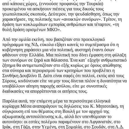
από κάποιες χώρες, (εννοούσε προφανώς την Τουρκία)
προκειμένου να ασκήσουν πιέσεις για τους δικούς τους
γεωπολιτικούς σκοπούς. Δεύτερον, την ψευδαίσθηση, όπως την
χαρακτήρισε, της πολιτικής των «ανοικτών συνόρων». Τρίτον, τη
δράση των κυκλωμάτων εμπορίας ανθρώπων και τέταρτον, «τη
θολή δράση ορισμένων ΜΚΟ».
Από την ομιλία εκείνη, που βασιζόταν στο προεκλογικό
πρόγραμμα της ΝΔ, εύκολα εξάγει κανείς το συμπέρασμα ότι η
κυβέρνηση χαράσσει μια νέα πολιτική, αυστηρή έναντι όσων
φθάνουν στην Ελλάδα. Μια πολιτική που δίνει έμφαση στη φύλαξη
των συνόρων σε ξηρά και θάλασσα. Ένα κατ΄ εξοχήν ανθρωπιστικό
ζήτημα θα αντιμετωπιζόταν στο εξής κυρίως με όρους απώθησης
στα σύνορα και περιορισμού των κριτηρίων που προβλέπει η
Συνθήκη Δουβλίνο ΙΙ. Διότι είναι σαφές ότι πολλοί, εκτός από τους
Σύρους, κινδύνευαν είτε να μην τους δίνεται πλέον η δυνατότητα να
υποβάλλουν αίτηση παροχής ασύλου, είτε με συνοπτικές
διαδικασίες να απορρίπτονται οι αιτήσεις τους.
Παρόλα αυτά, την επόμενη μέρα τα περισσότερα ελληνικά
κυρίαρχα Μέσα αναπαράγουν τις δηλώσεις του Κ. Μητσοτάκη, τη
σύγκρουση επί του θέματος στη Βουλή με τον αρχηγό της
αξιωματικής αντιπολίτευσης κ.ά., αλλά δεν υπενθύμισαν το
αυτονόητο: οι εστίες πολέμου παραμένουν στο Αφγανιστάν, στο
Ιράκ, στη Γάζα, στην Υεμένη, στη Σομαλία, στο Σουδάν, στη Λ.Δ.