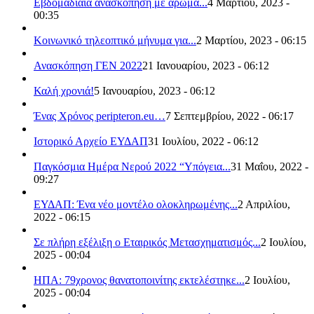
Εβδομαδιαία ανασκόπηση με άρωμα...
4 Μαρτίου, 2023 -
00:35
Κοινωνικό τηλεοπτικό μήνυμα για...
2 Μαρτίου, 2023 - 06:15
Ανασκόπηση ΓΕΝ 2022
21 Ιανουαρίου, 2023 - 06:12
Καλή χρονιά!
5 Ιανουαρίου, 2023 - 06:12
Ένας Χρόνος peripteron.eu…
7 Σεπτεμβρίου, 2022 - 06:17
Ιστορικό Αρχείο ΕΥΔΑΠ
31 Ιουλίου, 2022 - 06:12
Παγκόσμια Ημέρα Νερού 2022 “Υπόγεια...
31 Μαΐου, 2022 -
09:27
ΕΥΔΑΠ: Ένα νέο μοντέλο ολοκληρωμένης...
2 Απριλίου,
2022 - 06:15
Σε πλήρη εξέλιξη ο Εταιρικός Μετασχηματισμός...
2 Ιουλίου,
2025 - 00:04
ΗΠΑ: 79χρονος θανατοποινίτης εκτελέστηκε...
2 Ιουλίου,
2025 - 00:04