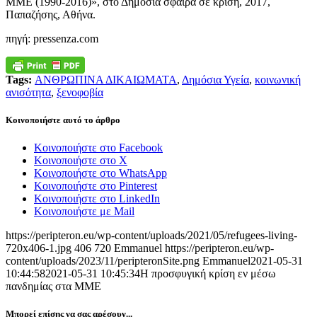
ΜΜΕ (1990-2016)», στο Δημόσια σφαίρα σε κρίση, 2017,
Παπαζήσης, Αθήνα.
πηγή: pressenza.com
Tags:
ΑΝΘΡΩΠΙΝΑ ΔΙΚΑΙΩΜΑΤΑ
,
Δημόσια Υγεία
,
κοινωνική
ανισότητα
,
ξενοφοβία
Κοινοποιήστε αυτό το άρθρο
Κοινοποιήστε στο Facebook
Κοινοποιήστε στο X
Κοινοποιήστε στο WhatsApp
Κοινοποιήστε στο Pinterest
Κοινοποιήστε στο LinkedIn
Κοινοποιήστε με Mail
https://peripteron.eu/wp-content/uploads/2021/05/refugees-living-
720x406-1.jpg
406
720
Emmanuel
https://peripteron.eu/wp-
content/uploads/2023/11/peripteronSite.png
Emmanuel
2021-05-31
10:44:58
2021-05-31 10:45:34
Η προσφυγική κρίση εν μέσω
πανδημίας στα ΜΜΕ
Μπορεί επίσης να σας αρέσουν...