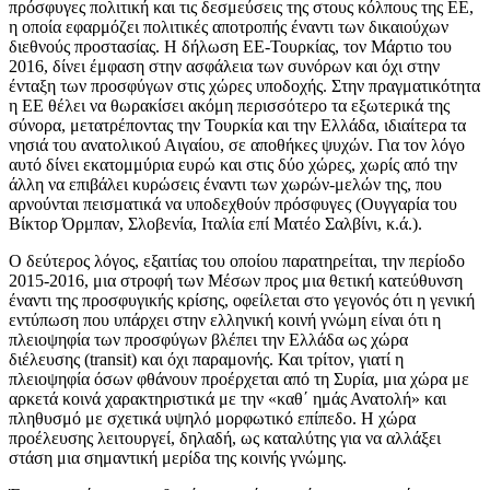
πρόσφυγες πολιτική και τις δεσμεύσεις της στους κόλπους της ΕΕ,
η οποία εφαρμόζει πολιτικές αποτροπής έναντι των δικαιούχων
διεθνούς προστασίας. Η δήλωση ΕΕ-Τουρκίας, τον Μάρτιο του
2016, δίνει έμφαση στην ασφάλεια των συνόρων και όχι στην
ένταξη των προσφύγων στις χώρες υποδοχής. Στην πραγματικότητα
η ΕΕ θέλει να θωρακίσει ακόμη περισσότερο τα εξωτερικά της
σύνορα, μετατρέποντας την Τουρκία και την Ελλάδα, ιδιαίτερα τα
νησιά του ανατολικού Αιγαίου, σε αποθήκες ψυχών. Για τον λόγο
αυτό δίνει εκατομμύρια ευρώ και στις δύο χώρες, χωρίς από την
άλλη να επιβάλει κυρώσεις έναντι των χωρών-μελών της, που
αρνούνται πεισματικά να υποδεχθούν πρόσφυγες (Ουγγαρία του
Βίκτορ Όρμπαν, Σλοβενία, Ιταλία επί Ματέο Σαλβίνι, κ.ά.).
Ο δεύτερος λόγος, εξαιτίας του οποίου παρατηρείται, την περίοδο
2015-2016, μια στροφή των Μέσων προς μια θετική κατεύθυνση
έναντι της προσφυγικής κρίσης, οφείλεται στο γεγονός ότι η γενική
εντύπωση που υπάρχει στην ελληνική κοινή γνώμη είναι ότι η
πλειοψηφία των προσφύγων βλέπει την Ελλάδα ως χώρα
διέλευσης (transit) και όχι παραμονής. Και τρίτον, γιατί η
πλειοψηφία όσων φθάνουν προέρχεται από τη Συρία, μια χώρα με
αρκετά κοινά χαρακτηριστικά με την «καθ΄ ημάς Ανατολή» και
πληθυσμό με σχετικά υψηλό μορφωτικό επίπεδο. Η χώρα
προέλευσης λειτουργεί, δηλαδή, ως καταλύτης για να αλλάξει
στάση μια σημαντική μερίδα της κοινής γνώμης.