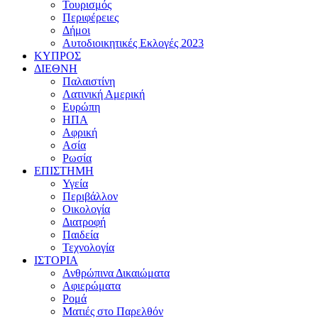
Τουρισμός
Περιφέρειες
Δήμοι
Αυτοδιοικητικές Εκλογές 2023
ΚΥΠΡΟΣ
ΔΙΕΘΝΗ
Παλαιστίνη
Λατινική Αμερική
Ευρώπη
ΗΠΑ
Αφρική
Ασία
Ρωσία
ΕΠΙΣΤΗΜΗ
Υγεία
Περιβάλλον
Οικολογία
Διατροφή
Παιδεία
Τεχνολογία
ΙΣΤΟΡΙΑ
Ανθρώπινα Δικαιώματα
Αφιερώματα
Ρομά
Ματιές στο Παρελθόν