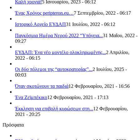
Καλή χρονιά!
5 Ιανουαρίου, 2023 - 06:12
Ένας Χρόνος peripteron.eu…
7 Σεπτεμβρίου, 2022 - 06:17
Ιστορικό Αρχείο ΕΥΔΑΠ
31 Ιουλίου, 2022 - 06:12
Παγκόσμια Ημέρα Νερού 2022 “Υπόγεια...
31 Μαΐου, 2022 -
09:27
ΕΥΔΑΠ: Ένα νέο μοντέλο ολοκληρωμένης...
2 Απριλίου,
2022 - 06:15
Οι δύο πόλεμοι της “αυτοκρατορίας”...
2 Ιουλίου, 2025 -
00:03
Όταν σκοτώνουν τα παιδιά
12 Φεβρουαρίου, 2021 - 16:56
Ένα Ζεϊμπέκικο
12 Φεβρουαρίου, 2021 - 17:13
Έκκληση για επιβολή κυρώσεων στη...
12 Φεβρουαρίου,
2021 - 20:25
Πρόσφατα