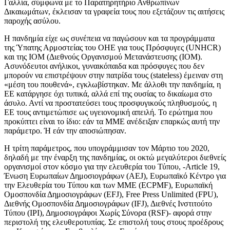
Γαλλία, σύμφωνα με το Παρατηρητήριο Ανθρωπίνων
Δικαιωμάτων, έκλεισαν τα γραφεία τους που εξετάζουν τις αιτήσεις
παροχής ασύλου.
Η πανδημία είχε ως συνέπεια να παγώσουν και τα προγράμματα
της Ύπατης Αρμοστείας του ΟΗΕ για τους Πρόσφυγες (UNHCR)
και της IOM (Διεθνούς Οργανισμού Μετανάστευσης (IOM).
Ασυνόδευτοι ανήλικοι, γυναικόπαιδα και πρόσφυγες που δεν
μπορούν να επιστρέψουν στην πατρίδα τους (stateless) έμειναν στη
«μέση του πουθενά», εγκλωβίστηκαν. Με άλλοθι την πανδημία, η
ΕΕ κατάργησε όχι τυπικά, αλλά επί της ουσίας το δικαίωμα στο
άσυλο. Αντί να προστατεύσει τους προσφυγικούς πληθυσμούς, η
ΕΕ τους αντιμετώπισε ως υγειονομική απειλή. Το ερώτημα που
προκύπτει είναι το ίδιο: εάν τα ΜΜΕ ανέδειξαν επαρκώς αυτή την
παράμετρο. Ή εάν την αποσιώπησαν.
Η τρίτη παράμετρος, που υπογράμμισαν τον Μάρτιο του 2020,
δηλαδή με την έναρξη της πανδημίας, οι οκτώ μεγαλύτεροι διεθνείς
οργανισμοί στον κόσμο για την ελευθερία του Τύπου, -Article 19,
Ένωση Ευρωπαίων Δημοσιογράφων (AEJ), Ευρωπαϊκό Κέντρο για
την Ελευθερία του Τύπου και των ΜΜΕ (ECPMF), Ευρωπαϊκή
Ομοσπονδία Δημοσιογράφων (EFJ), Free Press Unlimited (FPU),
Διεθνής Ομοσπονδία Δημοσιογράφων (IFJ), Διεθνές Ινστιτούτο
Τύπου (IPI), Δημοσιογράφοι Χωρίς Σύνορα (RSF)- αφορά στην
περιστολή της ελευθεροτυπίας. Σε επιστολή τους στους προέδρους