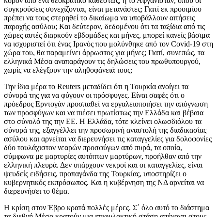
κόρον από ένα θεοκρατικό καθεστώς, ή το Αφγανιστάν, όπου οι
συγκρούσεις συνεχίζονται, είναι μετανάστες; Γιατί εκ προοιμίου
πρέπει να τους στερηθεί το δικαίωμα να υποβάλλουν αιτήσεις
παροχής ασύλου; Και δεύτερον, δεδομένου ότι τα ταξίδια από τις
χώρες αυτές διαρκούν εβδομάδες και μήνες, μπορεί κανείς βάσιμα
να ισχυριστεί ότι ένας Ιρανός που μολύνθηκε από τον Covid-19 στη
χώρα του, θα παραμείνει άρρωστος για μήνες; Γιατί, συνεπώς, τα
ελληνικά Μέσα αναπαράγουν τις δηλώσεις του πρωθυπουργού,
χωρίς να ελέγξουν την αληθοφάνειά τους;
Την ίδια μέρα το Reuters μεταδίδει ότι η Τουρκία ανοίγει τα
σύνορά της για να φύγουν οι πρόσφυγες. Είναι σαφές ότι ο
πρόεδρος Ερντογάν προσπαθεί να εργαλειοποιήσει την απόγνωση
των προσφύγων και να πιέσει πρωτίστως την Ελλάδα και βέβαια
στο σύνολό της την ΕΕ. Η Ελλάδα, τότε κλείνει ολωσδιόλου τα
σύνορά της, εξαγγέλλει την προσωρινή αναστολή της διαδικασίας
ασύλου και αρνείται να διερευνήσει τις καταγγελίες για δολοφονίες
δύο τουλάχιστον νεαρών προσφύγων από πυρά, τα οποία,
σύμφωνα με μαρτυρίες αυτόπτων μαρτύρων, προήλθαν από την
ελληνική πλευρά. Δεν υπάρχουν νεκροί και οι καταγγελίες, είναι
ψευδείς ειδήσεις, προπαγάνδα της Τουρκίας, υποστηρίζει ο
κυβερνητικός εκπρόσωπος. Και η κυβέρνηση της ΝΔ αρνείται να
διερευνήσει το θέμα.
Η κρίση στον Έβρο κρατά πολλές μέρες. Σ΄ όλο αυτό το διάστημα
τα διεθνή Μέσα κρατούν μια επιφυλακτική στάση απέναντι στους