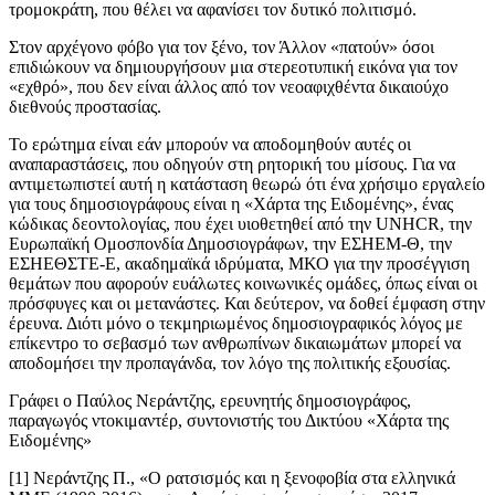
τρομοκράτη, που θέλει να αφανίσει τον δυτικό πολιτισμό.
Στον αρχέγονο φόβο για τον ξένο, τον Άλλον «πατούν» όσοι
επιδιώκουν να δημιουργήσουν μια στερεοτυπική εικόνα για τον
«εχθρό», που δεν είναι άλλος από τον νεοαφιχθέντα δικαιούχο
διεθνούς προστασίας.
Το ερώτημα είναι εάν μπορούν να αποδομηθούν αυτές οι
αναπαραστάσεις, που οδηγούν στη ρητορική του μίσους. Για να
αντιμετωπιστεί αυτή η κατάσταση θεωρώ ότι ένα χρήσιμο εργαλείο
για τους δημοσιογράφους είναι η «Χάρτα της Ειδομένης», ένας
κώδικας δεοντολογίας, που έχει υιοθετηθεί από την UNHCR, την
Ευρωπαϊκή Ομοσπονδία Δημοσιογράφων, την ΕΣΗΕΜ-Θ, την
ΕΣΗΕΘΣΤΕ-Ε, ακαδημαϊκά ιδρύματα, ΜΚΟ για την προσέγγιση
θεμάτων που αφορούν ευάλωτες κοινωνικές ομάδες, όπως είναι οι
πρόσφυγες και οι μετανάστες. Και δεύτερον, να δοθεί έμφαση στην
έρευνα. Διότι μόνο ο τεκμηριωμένος δημοσιογραφικός λόγος με
επίκεντρο το σεβασμό των ανθρωπίνων δικαιωμάτων μπορεί να
αποδομήσει την προπαγάνδα, τον λόγο της πολιτικής εξουσίας.
Γράφει ο Παύλος Νεράντζης, ερευνητής δημοσιογράφος,
παραγωγός ντοκιμαντέρ, συντονιστής του Δικτύου «Χάρτα της
Ειδομένης»
[1] Νεράντζης Π., «Ο ρατσισμός και η ξενοφοβία στα ελληνικά