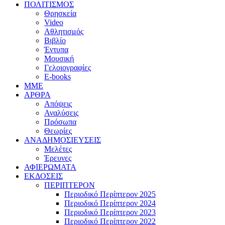
ΠΟΛΙΤΙΣΜΟΣ
Θρησκεία
Video
Αθλητισμός
Βιβλίο
Έντυπα
Μουσική
Γελοιογραφίες
E-books
MME
ΑΡΘΡΑ
Απόψεις
Αναλύσεις
Πρόσωπα
Θεωρίες
ΑΝΑΔΗΜΟΣΙΕΥΣΕΙΣ
Μελέτες
Έρευνες
ΑΦΙΕΡΩΜΑΤΑ
ΕΚΔΟΣΕΙΣ
ΠΕΡΙΠΤΕΡΟΝ
Περιοδικό Περίπτερον 2025
Περιοδικό Περίπτερον 2024
Περιοδικό Περίπτερον 2023
Περιοδικό Περίπτερον 2022