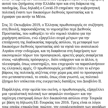
αυτού του ζητήματος στην Ελλάδα πριν και στη διάρκεια της
πανδημίας. Πως δηλαδή ο Covid-19 επηρέασε την κυβερνητική
πολιτική έναντι των δικαιούχων διεθνούς προστασίας και τι
έγραψαν για αυτήν τα Μέσα.
Στις 31 Οκτωβρίου 2019, ο Έλληνας πρωθυπουργός σε συζήτηση
στη Βουλή, παρουσιάζοντας το νομοσχέδιο περί Διεθνούς
Προστασίας, που καθορίζει το νέο νομικό πλαίσιο για την
χορήγηση ασύλου, ενώ εξαγγέλλει σειρά μέτρων για την
επιτάχυνση της διαδικασίας παροχής ασύλου, τη μεταφορά των
δικαιούχων διεθνούς προστασίας από τα νησιά του ανατολικού
Αιγαίου στην ενδοχώρα, και τη διαφάνεια στη διαχείριση των
οικονομικών πόρων του προσφυγικού, αρκετές φορές αναφέρεται
στους «αληθινούς πρόσφυγες», διότι υπάρχουν και οι άλλοι, η
πλειοψηφία, όπως υποστηρίζει, που επιχειρούν να παραπλανήσουν
τις ελληνικές αρχές. Ο πρωθυπουργός μεταθέτει έτσι το κέντρο
βάρους της πολιτικής ατζέντας στην χώρα μας από το προσφυγικό
στο μεταναστευτικό, το οποίο, όπως είναι γνωστό, ως πολιτικό
ζήτημα δεν υπόκειται στις ευεργετικές διατάξεις του Δουβλίνο ΙΙ.
Παράλληλα, στην ομιλία του εκείνη, ο πρωθυπουργός, εξαγγέλλει
μια «ρεαλιστική πολιτική των ασφαλών συνόρων» και την
ταχύτερη επιστροφή όσων δεν δικαιούνται ασύλου στην Τουρκία
με βάση τη δήλωση ΕΕ-Τουρκίας του 2016. Τρεις είναι οι λόγοι
τους οποίος επικαλείται: πρώτον, την εργαλειοποίηση των φυγάδων