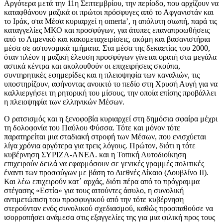
Αργότερα μετά την 11η Σεπτεμβρίου, την περίοδο, που αρχίζουν να
καταφθάνουν μαζικά οι πρώτοι πρόσφυγες από το Αφγανιστάν και
το Ιράκ, στα Μέσα κυριαρχεί η omerta’, η απόλυτη σιωπή, παρά τις
καταγγελίες ΜΚΟ και προσφύγων, για άτυπες επαναπροωθήσεις
από το Λιμενικό και κακομεταχειρίσεις, ακόμη και βασανιστήρια
μέσα σε αστυνομικά τμήματα. Στα μέσα της δεκαετίας του 2000,
όταν πλέον η μαζική έλευση προσφύγων γίνεται ορατή στα μεγάλα
αστικά κέντρα και ακολουθούν οι επιχειρήσεις σκούπα,
συντηρητικές εφημερίδες και η πλειοψηφία των καναλιών, τις
υποστηρίζουν, αφήνοντας ανοικτό το πεδίο στη Χρυσή Αυγή για να
καλλιεργήσει τη ρητορική του μίσους, την οποία επίσης προβάλλει
η πλειοψηφία των ελληνικών Μέσων.
Ο ρατσισμός και η ξενοφοβία κυριαρχεί στη δημόσια σφαίρα μέχρι
τη δολοφονία του Παύλου Φύσσα. Τότε και μόνον τότε
παρατηρείται μια σταδιακή στροφή των Μέσων, που ενισχύεται
λίγα χρόνια αργότερα για τρεις λόγους. Πρώτον, διότι η τότε
κυβέρνηση ΣΥΡΙΖΑ-ΑΝΕΛ. και η Τοπική Αυτοδιοίκηση
επιχειρούν δειλά να εφαρμόσουν σε γενικές γραμμές πολιτικές
έναντι των προσφύγων με βάση το Διεθνές Δίκαιο (Δουβλίνο ΙΙ).
Και λέω επιχειρούν κατ΄ αρχάς, διότι πέρα από το πρόγραμμα
στέγασης «Εστία» για τους αιτούντες άσυλο, η συνολική
αντιμετώπιση του προσφυγικού από την τότε κυβέρνηση
στερούνταν ενός συνολικού σχεδιασμού, καθώς προσπαθούσε να
ισορροπήσει ανάμεσα στις εξαγγελίες της για μια φιλική προς τους