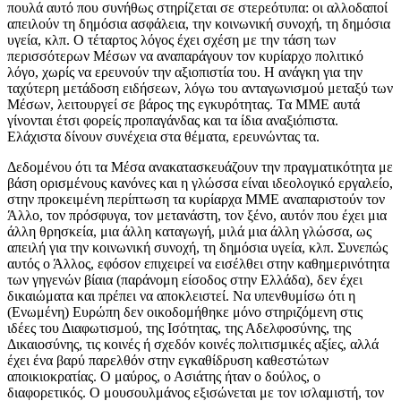
πουλά αυτό που συνήθως στηρίζεται σε στερεότυπα: οι αλλοδαποί
απειλούν τη δημόσια ασφάλεια, την κοινωνική συνοχή, τη δημόσια
υγεία, κλπ. Ο τέταρτος λόγος έχει σχέση με την τάση των
περισσότερων Μέσων να αναπαράγουν τον κυρίαρχο πολιτικό
λόγο, χωρίς να ερευνούν την αξιοπιστία του. Η ανάγκη για την
ταχύτερη μετάδοση ειδήσεων, λόγω του ανταγωνισμού μεταξύ των
Μέσων, λειτουργεί σε βάρος της εγκυρότητας. Τα ΜΜΕ αυτά
γίνονται έτσι φορείς προπαγάνδας και τα ίδια αναξιόπιστα.
Ελάχιστα δίνουν συνέχεια στα θέματα, ερευνώντας τα.
Δεδομένου ότι τα Μέσα ανακατασκευάζουν την πραγματικότητα με
βάση ορισμένους κανόνες και η γλώσσα είναι ιδεολογικό εργαλείο,
στην προκειμένη περίπτωση τα κυρίαρχα ΜΜΕ αναπαριστούν τον
Άλλο, τον πρόσφυγα, τον μετανάστη, τον ξένο, αυτόν που έχει μια
άλλη θρησκεία, μια άλλη καταγωγή, μιλά μια άλλη γλώσσα, ως
απειλή για την κοινωνική συνοχή, τη δημόσια υγεία, κλπ. Συνεπώς
αυτός ο Άλλος, εφόσον επιχειρεί να εισέλθει στην καθημερινότητα
των γηγενών βίαια (παράνομη είσοδος στην Ελλάδα), δεν έχει
δικαιώματα και πρέπει να αποκλειστεί. Να υπενθυμίσω ότι η
(Ενωμένη) Ευρώπη δεν οικοδομήθηκε μόνο στηριζόμενη στις
ιδέες του Διαφωτισμού, της Ισότητας, της Αδελφοσύνης, της
Δικαιοσύνης, τις κοινές ή σχεδόν κοινές πολιτισμικές αξίες, αλλά
έχει ένα βαρύ παρελθόν στην εγκαθίδρυση καθεστώτων
αποικιοκρατίας. Ο μαύρος, ο Ασιάτης ήταν ο δούλος, ο
διαφορετικός. Ο μουσουλμάνος εξισώνεται με τον ισλαμιστή, τον