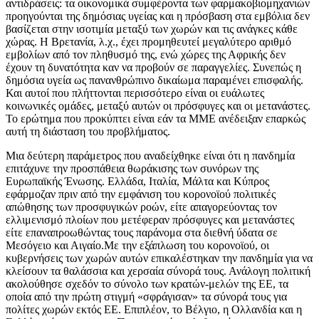
αντιδράσεις: τα οικονομικά συμφέροντα των φαρμακοβιομηχανιών
προηγούνται της δημόσιας υγείας και η πρόσβαση στα εμβόλια δεν
βασίζεται στην ισοτιμία μεταξύ των χωρών και τις ανάγκες κάθε
χώρας. Η Βρετανία, λ.χ., έχει προμηθευτεί μεγαλύτερο αριθμό
εμβολίων από τον πληθυσμό της, ενώ χώρες της Αφρικής δεν
έχουν τη δυνατότητα καν να προβούν σε παραγγελίες. Συνεπώς η
δημόσια υγεία ως πανανθρώπινο δικαίωμα παραμένει επισφαλής.
Και αυτοί που πλήττονται περισσότερο είναι οι ευάλωτες
κοινωνικές ομάδες, μεταξύ αυτών οι πρόσφυγες και οι μετανάστες.
Το ερώτημα που προκύπτει είναι εάν τα ΜΜΕ ανέδειξαν επαρκώς
αυτή τη διάσταση του προβλήματος.
Μια δεύτερη παράμετρος που αναδείχθηκε είναι ότι η πανδημία
επιτάχυνε την προσπάθεια θωράκισης των συνόρων της
Ευρωπαϊκής Ένωσης. Ελλάδα, Ιταλία, Μάλτα και Κύπρος
εφάρμοζαν πριν από την εμφάνιση του κορονοϊού πολιτικές
απώθησης των προσφυγικών ροών, είτε απαγορεύοντας τον
ελλιμενισμό πλοίων που μετέφεραν πρόσφυγες και μετανάστες
είτε επαναπροωθώντας τους παράνομα στα διεθνή ύδατα σε
Μεσόγειο και Αιγαίο.Με την εξάπλωση του κορονοϊού, οι
κυβερνήσεις των χωρών αυτών επικαλέστηκαν την πανδημία για να
κλείσουν τα θαλάσσια και χερσαία σύνορά τους. Ανάλογη πολιτική
ακολούθησε σχεδόν το σύνολο των κρατών-μελών της ΕΕ, τα
οποία από την πρώτη στιγμή «σφράγισαν» τα σύνορά τους για
πολίτες χωρών εκτός ΕΕ. Επιπλέον, το Βέλγιο, η Ολλανδία και η