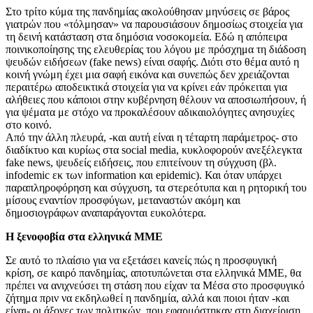
Στο τρίτο κύμα της πανδημίας ακολούθησαν μηνύσεις σε βάρος
γιατρών που «τόλμησαν» να παρουσιάσουν δημοσίως στοιχεία για
τη δεινή κατάσταση στα δημόσια νοσοκομεία. Εδώ η απόπειρα
ποινικοποίησης της ελευθερίας του λόγου με πρόσχημα τη διάδοση
ψευδών ειδήσεων (fake news) είναι σαφής. Διότι στο θέμα αυτό η
κοινή γνώμη έχει μια σαφή εικόνα και συνεπώς δεν χρειάζονται
περαιτέρω αποδεικτικά στοιχεία για να κρίνει εάν πρόκειται για
αλήθειες που κάποιοι στην κυβέρνηση θέλουν να αποσιωπήσουν, ή
για ψέματα με στόχο να προκαλέσουν αδικαιολόγητες ανησυχίες
στο κοινό.
Από την άλλη πλευρά, -και αυτή είναι η τέταρτη παράμετρος- στο
διαδίκτυο και κυρίως στα social media, κυκλοφορούν ανεξέλεγκτα
fake news, ψευδείς ειδήσεις, που επιτείνουν τη σύγχυση (βλ.
infodemic εκ των information και epidemic). Και όταν υπάρχει
παραπληροφόρηση και σύγχυση, τα στερεότυπα και η ρητορική του
μίσους εναντίον προσφύγων, μεταναστών ακόμη και
δημοσιογράφων αναπαράγονται ευκολότερα.
Η ξενοφοβία στα ελληνικά ΜΜΕ
Σε αυτό το πλαίσιο για να εξετάσει κανείς πώς η προσφυγική
κρίση, σε καιρό πανδημίας, αποτυπώνεται στα ελληνικά ΜΜΕ, θα
πρέπει να ανιχνεύσει τη στάση που είχαν τα Μέσα στο προσφυγικό
ζήτημα πριν να εκδηλωθεί η πανδημία, αλλά και ποιοι ήταν -και
είναι- οι άξονες των πολιτικών, που εφαρμόστηκαν στη διαχείριση