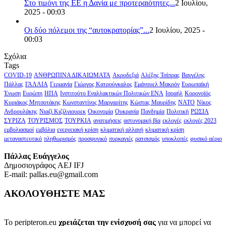
Στο τιμόνι της ΕΕ η Δανία με προτεραιότητες...
2 Ιουλίου,
2025 - 00:03
Οι δύο πόλεμοι της “αυτοκρατορίας”...
2 Ιουλίου, 2025 -
00:03
Σχόλια
Tags
COVID-19
ΑΝΘΡΩΠΙΝΑ ΔΙΚΑΙΩΜΑΤΑ
Ακροδεξιά
Αλέξης Τσίπρας
Βαγγέλης
Πάλλας
ΓΑΛΛΙΑ
Γερμανία
Γιώργος Κατρούγκαλος
Εμάνουελ Μακρόν
Ευρωπαϊκή
Ένωση
Ευρώπη
ΗΠΑ
Ινστιτούτο Εναλλακτικών Πολιτικών ΕΝΑ
Ισραήλ
Κορονοϊός
Κυριάκος Μητσοτάκης
Κωνσταντίνος Μαργαρίτης
Κώστας Μαυρίδης
ΝΑΤΟ
Νίκος
Ανδρουλάκης
Νιαζί Κιζίλγιουρεκ
Οικονομία
Ουκρανία
Πανδημία
Πολιτική
ΡΩΣΙΑ
ΣΥΡΙΖΑ
ΤΟΥΡΙΣΜΟΣ
ΤΟΥΡΚΙΑ
ανατιμήσεις
αστυνομική βία
εκλογές
εκλογές 2023
εμβολιασμοί
εμβόλια
ενεργειακή κρίση
κλιματική αλλαγή
κλιματική κρίση
μεταναστευτικό
πληθωρισμός
προσφυγικό
πυρκαγιές
ρατσισμός
υποκλοπές
φυσικό αέριο
Πάλλας Ευάγγελος
Δημοσιογράφος AEJ ΙFJ
E-mail: pallas.eu@gmail.com
ΑΚΟΛΟΥΘΗΣΤΕ ΜΑΣ
Το peripteron.eu
χρειάζεται την ενίσχυσή σας
για να μπορεί να