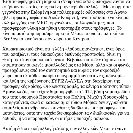
Έτσι το αφήγημα στη δημόσια σφαίρα για όσους υποχρεώνονται να
αφήσουν τις εστίες τους εκείνη την περίοδο αλλάζει. Με αφορμή τα
γεγονότα στην Ειδομένη και πολλές μικρές οδύσσειες στο Αιγαίο
(βλ. τη φωτογραφία του Αϊλάν Κούρντι), αναπτύσσεται ένα κίνημα
αλληλεγγύης από ΜΚΟ, οργανώσεις, συλλογικότητες, που
προσφέρουν υλική και ηθική υποστήριξη στους πρόσφυγες. Το
κίνημα αυτό συμπαρασύρει αρκετά Μέσα, τα οποία πολιτικά και
ιδεολογικά κινούνται στον χώρο του Κέντρου.
Χαρακτηριστικό είναι ότι η λέξη «λαθρομετανάστης», ένας όρος
που απαξιώνει τους δικαιούχους διεθνούς προστασίας, δίνει τη
θέση της στον όρο «πρόσφυγας». Βεβαίως αυτό δεν σημαίνει ότι
σταμάτησαν οι φωνές μισαλλοδοξίας στα Μέσα, αλλά και οι φωνές
προερχόμενες από τον συντηρητικό και κυρίως τον ακροδεξιό
χώρο, που σε κάθε ευκαιρία υπογραμμίζουν αστοχίες, αδυναμίες
και λάθη της κυβέρνησης ΣΥΡΙΖΑ-ΑΝΕΛ στη διαχείριση της
προσφυγικής κρίσης. Οι κλειστές δομές, τα κέντρα κράτησης τύπου
Αμυγδαλέζας, που είχαν δημιουργηθεί το 2012, βάση νομοσχεδίου
του τότε υπουργού Προστασίας του Πολίτη, Μιχάλη Χρυσοχοΐδη,
καταργούνται, αλλά οι καταυλισμοί τύπου Μόριας δεν εγγυούνται
ασφαλείς και ανθρώπινες συνθήκες διαβίωσης σε πρόσφυγες και
μετανάστες, ούτε την ταχεία διεκπεραίωση των διαδικασιών για να
δοθούν, ή να απορριφθούν, οι αιτήσεις παροχής ασύλου.
Αυτή η έστω δειλή αλλαγή στάσης των ελληνικών Μέσων έναντι