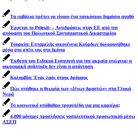
Τα εμβόλια πρέπει να γίνουν ένα παγκόσμιο δημόσιο αγαθό
Έρχεται το Polexit; – Αντιδράσεις στην ΕΕ από την
απόφαση του Πολωνικού Συνταγματικού Δικαστηρίου
Τουρκία: Επταμελής οικογένεια Κούρδων δολοφονήθηκε
μέσα στο σπίτι της στο Ικόνιο
Έκθεση του Ειδικού Εισηγητή για την ακραία φτώχεια: η
οικονομική ανάπτυξη δεν είναι η απάντηση
Κολομβία: Ένας λαός στους δρόμους
Πώς στήθηκε η θεωρία των «ξένων δραστών» στα Γλυκά
Νερά
Το κοινωνικό υπόβαθρο τροχοπέδη για μια καριέρα;
4.000 μόνιμες προσλήψεις νοσηλευτικού προσωπικού μέσω
ΑΣΕΠ