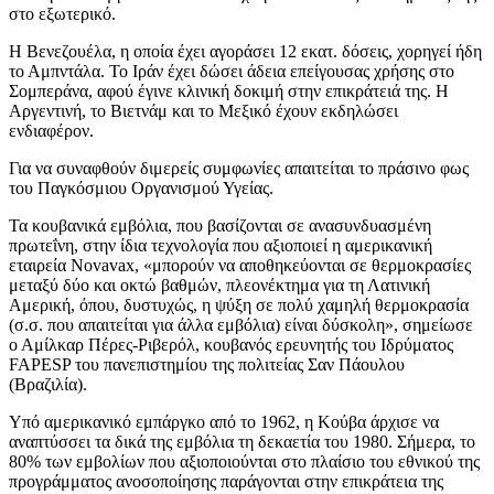
στο εξωτερικό.
Η Βενεζουέλα, η οποία έχει αγοράσει 12 εκατ. δόσεις, χορηγεί ήδη
το Αμπντάλα. Το Ιράν έχει δώσει άδεια επείγουσας χρήσης στο
Σομπεράνα, αφού έγινε κλινική δοκιμή στην επικράτειά της. Η
Αργεντινή, το Βιετνάμ και το Μεξικό έχουν εκδηλώσει
ενδιαφέρον.
Για να συναφθούν διμερείς συμφωνίες απαιτείται το πράσινο φως
του Παγκόσμιου Οργανισμού Υγείας.
Τα κουβανικά εμβόλια, που βασίζονται σε ανασυνδυασμένη
πρωτεΐνη, στην ίδια τεχνολογία που αξιοποιεί η αμερικανική
εταιρεία Novavax, «μπορούν να αποθηκεύονται σε θερμοκρασίες
μεταξύ δύο και οκτώ βαθμών, πλεονέκτημα για τη Λατινική
Αμερική, όπου, δυστυχώς, η ψύξη σε πολύ χαμηλή θερμοκρασία
(σ.σ. που απαιτείται για άλλα εμβόλια) είναι δύσκολη», σημείωσε
ο Αμίλκαρ Πέρες-Ριβερόλ, κουβανός ερευνητής του Ιδρύματος
FAPESP του πανεπιστημίου της πολιτείας Σαν Πάουλου
(Βραζιλία).
Υπό αμερικανικό εμπάργκο από το 1962, η Κούβα άρχισε να
αναπτύσσει τα δικά της εμβόλια τη δεκαετία του 1980. Σήμερα, το
80% των εμβολίων που αξιοποιούνται στο πλαίσιο του εθνικού της
προγράμματος ανοσοποίησης παράγονται στην επικράτεια της