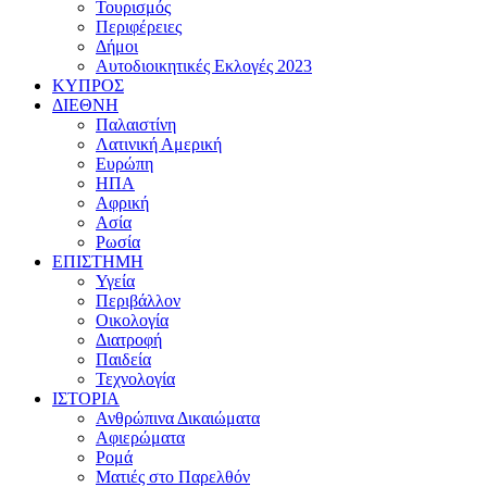
Τουρισμός
Περιφέρειες
Δήμοι
Αυτοδιοικητικές Εκλογές 2023
ΚΥΠΡΟΣ
ΔΙΕΘΝΗ
Παλαιστίνη
Λατινική Αμερική
Ευρώπη
ΗΠΑ
Αφρική
Ασία
Ρωσία
ΕΠΙΣΤΗΜΗ
Υγεία
Περιβάλλον
Οικολογία
Διατροφή
Παιδεία
Τεχνολογία
ΙΣΤΟΡΙΑ
Ανθρώπινα Δικαιώματα
Αφιερώματα
Ρομά
Ματιές στο Παρελθόν