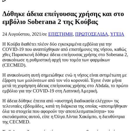
Δόθηκε άδεια επείγουσας χρήσης και στο
εμβόλιο Soberana 2 της Κούβας
24 Αυγούστου, 2021
/
σε
ΕΠΙΣΤΗΜΗ
,
ΠΡΩΤΟΣΕΛΙΔΑ
,
ΥΓΕΙΑ
Η Κούβα διαθέτει πλέον δύο εγκεκριμένα εμβόλια για την
COVID-19 που αναπτύχθηκαν από επιστήμονες της νήσου, καθώς
χθες Παρασκευή δόθηκε άδεια επείγουσας χρήσης στο Soberana 2,
ανακοίνωσε η ρυθμιστική αρχή του τομέα των φαρμάκων
(CECMED).
Η ανακοίνωση αυτή σημειώθηκε ενώ η νήσος είναι αντιμέτωπη με
έξαρση των μολύνσεων από τον νέο κορονοϊό. Έγινε έναν μήνα
μετά τη χορήγηση άδειας επείγουσας χρήσης στο Abdala, το πρώτο
εμβόλιο για την COVID-19 στη Λατινική Αμερική.
Η άδεια δόθηκε έπειτα από «αυστηρή διαδικασία ελέγχου» τις
τελευταίες εβδομάδες, κατά τη διάρκεια της οποίας «αποτιμήθηκαν
όλα τα στοιχεία που αφορούν την αποτελεσματικότητα» του
σκευάσματος αυτού, είπε η Όλγα Λίντια Χακόμπο, η διευθύντρια
της CECMED.