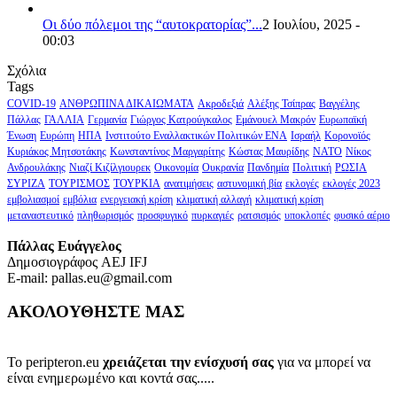
Οι δύο πόλεμοι της “αυτοκρατορίας”...
2 Ιουλίου, 2025 -
00:03
Σχόλια
Tags
COVID-19
ΑΝΘΡΩΠΙΝΑ ΔΙΚΑΙΩΜΑΤΑ
Ακροδεξιά
Αλέξης Τσίπρας
Βαγγέλης
Πάλλας
ΓΑΛΛΙΑ
Γερμανία
Γιώργος Κατρούγκαλος
Εμάνουελ Μακρόν
Ευρωπαϊκή
Ένωση
Ευρώπη
ΗΠΑ
Ινστιτούτο Εναλλακτικών Πολιτικών ΕΝΑ
Ισραήλ
Κορονοϊός
Κυριάκος Μητσοτάκης
Κωνσταντίνος Μαργαρίτης
Κώστας Μαυρίδης
ΝΑΤΟ
Νίκος
Ανδρουλάκης
Νιαζί Κιζίλγιουρεκ
Οικονομία
Ουκρανία
Πανδημία
Πολιτική
ΡΩΣΙΑ
ΣΥΡΙΖΑ
ΤΟΥΡΙΣΜΟΣ
ΤΟΥΡΚΙΑ
ανατιμήσεις
αστυνομική βία
εκλογές
εκλογές 2023
εμβολιασμοί
εμβόλια
ενεργειακή κρίση
κλιματική αλλαγή
κλιματική κρίση
μεταναστευτικό
πληθωρισμός
προσφυγικό
πυρκαγιές
ρατσισμός
υποκλοπές
φυσικό αέριο
Πάλλας Ευάγγελος
Δημοσιογράφος AEJ ΙFJ
E-mail: pallas.eu@gmail.com
ΑΚΟΛΟΥΘΗΣΤΕ ΜΑΣ
Το peripteron.eu
χρειάζεται την ενίσχυσή σας
για να μπορεί να
είναι ενημερωμένο και κοντά σας.....