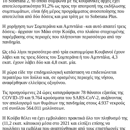
Το Soberana 2, το οποίο σύμφωνα με τις κουβανικές αρχές έχει
αποτελεσματικότητα 91,2% ως προς την αποτροπή της εκδήλωσης
συμπτωμάτων, είναι ήδη μέρος προγράμματος ανοσοποίησης που
αποτελείται από δύο δόσεις και μια τρίτη με το Soberana Plus.
Η χορήγηση των Σομπεράνα και Αμπντάλα –και αυτό απαιτεί τρεις
δόσεις– άρχισαν τον Μάιο στην Κούβα, στο πλαίσιο στοχευμένης
παρέμβασης στις περιοχές που πλήττονταν περισσότερο από την
πανδημία.
Ως εδώ λίγοι περισσότερο από τρία εκατομμύρια Κουβανοί έχουν
λάβει και τις τρεις δόσεις του Σομπεράνα ή του Αμπντάλα, 4,3
εκατ. έχουν λάβει δύο και 4,8 εκατ. μία.
Η χώρα είδε την επιδημιολογική κατάσταση να επιδεινώνεται
περαιτέρω τον Ιούλιο και, σε ορισμένες περιοχές της νήσου,
αναφέρθηκαν ελλείψεις οξυγόνου.
Τις προηγούμενες 24 ώρες καταγράφηκαν 78 θάνατοι εξαιτίας της
COVID-19 και 9.764 κρούσματα του SARS-CoV-2, αυξάνοντας
τον απολογισμό των θυμάτων της πανδημίας στους 4.937 νεκρούς
επί συνόλου 564.011 μολύνσεων.
Η Κούβα θέλει να έχει εμβολιάσει πρακτικά όλο τον πληθυσμό της
(11,2 εκατ. κάτοικοι) μέσα στο 2021 και ελπίζει επίσης να
πουλήσει τα εμβόλια που αναπτύχθηκαν από τους επιστήμονές της