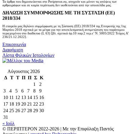
Τα άρθρα που δημοσιεύονται στο Peripteron.eu, απηχούν και μόνον τις απόψεις των
αρθρογράφων και σε καμία περίπτωση δεν υιοθετούνται από την ιστοσελίδα μας.
ΔΗΛΩΣΗ ΣΥΜΜΟΡΦΩΣΗΣ ΜΕ ΤΗ ΣΥΣΤΑΣΗ (ΕΕ)
2018/334
Η εταιρεία μας δηλώνει συμμόρφωση με τη Σύσταση (ΕΕ) 2018/334 της Επιτροπής της 1ης
Μαρτίου 2018 σχετικά με τα μέτρα για την αποτελεσματική αντιμετώπιση του παράνομου
περιεχομένου στο διαδίκτυο (L 63) [βλ. σχετικά άρ.10 παρ.2 περ.ε’ Ν. 5005/2022 Τεύχος A’
236/21.12.2022].
Επικοινωνία
Διαφήμιση
Λίστα Φιλικών Ιστολογίων
Αύγουστος 2026
Δ
Τ
Τ
Π
Π
Σ
Κ
1
2
3
4
5
6
7
8
9
10
11
12
13
14
15
16
17
18
19
20
21
22
23
24
25
26
27
28
29
30
31
« Ιούλ
© ΠΕΡΙΠΤΕΡΟΝ 2022-
2026 | Με την Επιφύλαξη Παντός