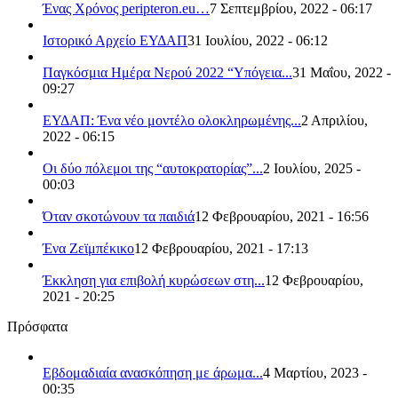
Ένας Χρόνος peripteron.eu…
7 Σεπτεμβρίου, 2022 - 06:17
Ιστορικό Αρχείο ΕΥΔΑΠ
31 Ιουλίου, 2022 - 06:12
Παγκόσμια Ημέρα Νερού 2022 “Υπόγεια...
31 Μαΐου, 2022 -
09:27
ΕΥΔΑΠ: Ένα νέο μοντέλο ολοκληρωμένης...
2 Απριλίου,
2022 - 06:15
Οι δύο πόλεμοι της “αυτοκρατορίας”...
2 Ιουλίου, 2025 -
00:03
Όταν σκοτώνουν τα παιδιά
12 Φεβρουαρίου, 2021 - 16:56
Ένα Ζεϊμπέκικο
12 Φεβρουαρίου, 2021 - 17:13
Έκκληση για επιβολή κυρώσεων στη...
12 Φεβρουαρίου,
2021 - 20:25
Πρόσφατα
Εβδομαδιαία ανασκόπηση με άρωμα...
4 Μαρτίου, 2023 -
00:35