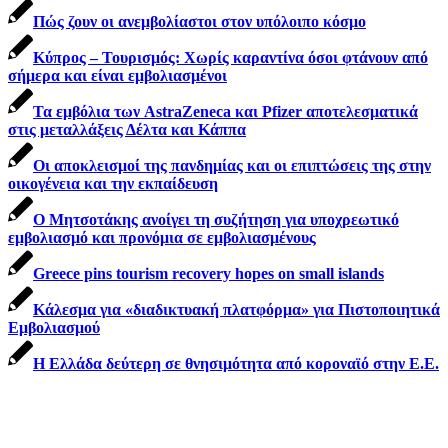
Πώς ζουν οι ανεμβολίαστοι στον υπόλοιπο κόσμο
Κύπρος – Τουρισμός: Χωρίς καραντίνα όσοι φτάνουν από
σήμερα και είναι εμβολιασμένοι
Τα εμβόλια των AstraZeneca και Pfizer αποτελεσματικά
στις μεταλλάξεις Δέλτα και Κάππα
Οι αποκλεισμοί της πανδημίας και οι επιπτώσεις της στην
οικογένεια και την εκπαίδευση
Ο Μητσοτάκης ανοίγει τη συζήτηση για υποχρεωτικό
εμβολιασμό και προνόμια σε εμβολιασμένους
Greece pins tourism recovery hopes on small islands
Κάλεσμα για «διαδικτυακή πλατφόρμα» για Πιστοποιητικά
Εμβολιασμού
H Ελλάδα δεύτερη σε θνησιμότητα από κοροναϊό στην Ε.Ε.