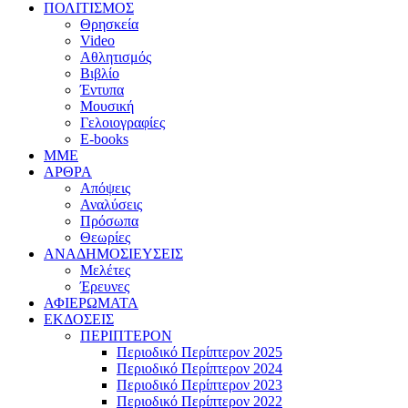
ΠΟΛΙΤΙΣΜΟΣ
Θρησκεία
Video
Αθλητισμός
Βιβλίο
Έντυπα
Μουσική
Γελοιογραφίες
E-books
MME
ΑΡΘΡΑ
Απόψεις
Αναλύσεις
Πρόσωπα
Θεωρίες
ΑΝΑΔΗΜΟΣΙΕΥΣΕΙΣ
Μελέτες
Έρευνες
ΑΦΙΕΡΩΜΑΤΑ
ΕΚΔΟΣΕΙΣ
ΠΕΡΙΠΤΕΡΟΝ
Περιοδικό Περίπτερον 2025
Περιοδικό Περίπτερον 2024
Περιοδικό Περίπτερον 2023
Περιοδικό Περίπτερον 2022