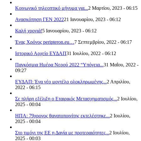
Κοινωνικό τηλεοπτικό μήνυμα για...
2 Μαρτίου, 2023 - 06:15
Ανασκόπηση ΓΕΝ 2022
21 Ιανουαρίου, 2023 - 06:12
Καλή χρονιά!
5 Ιανουαρίου, 2023 - 06:12
Ένας Χρόνος peripteron.eu…
7 Σεπτεμβρίου, 2022 - 06:17
Ιστορικό Αρχείο ΕΥΔΑΠ
31 Ιουλίου, 2022 - 06:12
Παγκόσμια Ημέρα Νερού 2022 “Υπόγεια...
31 Μαΐου, 2022 -
09:27
ΕΥΔΑΠ: Ένα νέο μοντέλο ολοκληρωμένης...
2 Απριλίου,
2022 - 06:15
Σε πλήρη εξέλιξη ο Εταιρικός Μετασχηματισμός...
2 Ιουλίου,
2025 - 00:04
ΗΠΑ: 79χρονος θανατοποινίτης εκτελέστηκε...
2 Ιουλίου,
2025 - 00:04
Στο τιμόνι της ΕΕ η Δανία με προτεραιότητες...
2 Ιουλίου,
2025 - 00:03