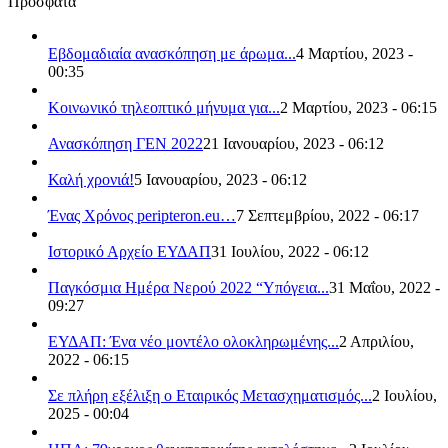
Πρόσφατα
Εβδομαδιαία ανασκόπηση με άρωμα...
4 Μαρτίου, 2023 -
00:35
Κοινωνικό τηλεοπτικό μήνυμα για...
2 Μαρτίου, 2023 - 06:15
Ανασκόπηση ΓΕΝ 2022
21 Ιανουαρίου, 2023 - 06:12
Καλή χρονιά!
5 Ιανουαρίου, 2023 - 06:12
Ένας Χρόνος peripteron.eu…
7 Σεπτεμβρίου, 2022 - 06:17
Ιστορικό Αρχείο ΕΥΔΑΠ
31 Ιουλίου, 2022 - 06:12
Παγκόσμια Ημέρα Νερού 2022 “Υπόγεια...
31 Μαΐου, 2022 -
09:27
ΕΥΔΑΠ: Ένα νέο μοντέλο ολοκληρωμένης...
2 Απριλίου,
2022 - 06:15
Σε πλήρη εξέλιξη ο Εταιρικός Μετασχηματισμός...
2 Ιουλίου,
2025 - 00:04