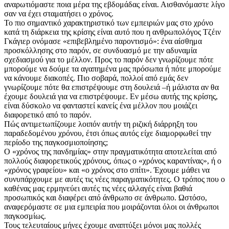
αναρωτιόμαστε ποια μέρα της εβδομάδας είναι. Αισθανόμαστε λίγο
σαν να έχει σταματήσει ο χρόνος.
Το πιο σημαντικό χαρακτηριστικό των εμπειριών μας στο χρόνο
κατά τη διάρκεια της κρίσης είναι αυτό που η ανθρωπολόγος Τζέιν
Γκάγιερ ονόμασε «επιβεβλημένο παροντισμό»: ένα αίσθημα
προσκόλλησης στο παρόν, σε συνδυασμό με την αδυναμία
σχεδιασμού για το μέλλον. Προς το παρόν δεν γνωρίζουμε πότε
μπορούμε να δούμε τα αγαπημένα μας πρόσωπα ή πότε μπορούμε
να κάνουμε διακοπές. Πιο σοβαρά, πολλοί από εμάς δεν
γνωρίζουμε πότε θα επιστρέψουμε στη δουλειά –ή μάλιστα αν θα
έχουμε δουλειά για να επιστρέψουμε. Εν μέσω αυτής της κρίσης,
είναι δύσκολο να φανταστεί κανείς ένα μέλλον που μοιάζει
διαφορετικό από το παρόν.
Πώς αντιμετωπίζουμε λοιπόν αυτήν τη ριζική διάρρηξη του
παραδεδομένου χρόνου, έτσι όπως αυτός είχε διαμορφωθεί την
περίοδο της παγκοσμιοποίησης;
Ο «χρόνος της πανδημίας» στην πραγματικότητα αποτελείται από
πολλούς διαφορετικούς χρόνους, όπως ο «χρόνος καραντίνας», ή ο
«χρόνος γραφείου» και «ο χρόνος στο σπίτι». Έχουμε μάθει να
συνυπάρχουμε με αυτές τις νέες παραγματικότητες. Ο τρόπος που ο
καθένας μας ερμηνεύει αυτές τις νέες αλλαγές είναι βαθιά
προσωπικός και διαφέρει από άνθρωπο σε άνθρωπο. Ωστόσο,
αναφερόμαστε σε μια εμπειρία που μοιράζονται όλοι οι άνθρωποι
παγκοσμίως.
Τους τελευταίους μήνες έχουμε αναπτύξει μόνοι μας πολλές