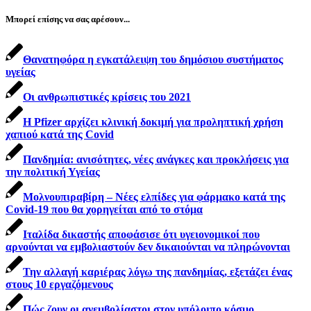
Μπορεί επίσης να σας αρέσουν...
Θανατηφόρα η εγκατάλειψη του δημόσιου συστήματος
υγείας
Οι ανθρωπιστικές κρίσεις του 2021
H Pfizer αρχίζει κλινική δοκιμή για προληπτική χρήση
χαπιού κατά της Covid
Πανδημία: ανισότητες, νέες ανάγκες και προκλήσεις για
την πολιτική Υγείας
Μολνουπιραβίρη – Νέες ελπίδες για φάρμακο κατά της
Covid-19 που θα χορηγείται από το στόμα
Ιταλίδα δικαστής αποφάσισε ότι υγειονομικοί που
αρνούνται να εμβολιαστούν δεν δικαιούνται να πληρώνονται
Την αλλαγή καριέρας λόγω της πανδημίας, εξετάζει ένας
στους 10 εργαζόμενους
Πώς ζουν οι ανεμβολίαστοι στον υπόλοιπο κόσμο