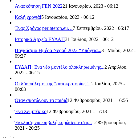
Ανασκόπηση ΓΕΝ 2022
21 Ιανουαρίου, 2023 - 06:12
Καλή χρονιά!
5 Ιανουαρίου, 2023 - 06:12
Ένας Χρόνος peripteron.eu…
7 Σεπτεμβρίου, 2022 - 06:17
Ιστορικό Αρχείο ΕΥΔΑΠ
31 Ιουλίου, 2022 - 06:12
Παγκόσμια Ημέρα Νερού 2022 “Υπόγεια...
31 Μαΐου, 2022 -
09:27
ΕΥΔΑΠ: Ένα νέο μοντέλο ολοκληρωμένης...
2 Απριλίου,
2022 - 06:15
Οι δύο πόλεμοι της “αυτοκρατορίας”...
2 Ιουλίου, 2025 -
00:03
Όταν σκοτώνουν τα παιδιά
12 Φεβρουαρίου, 2021 - 16:56
Ένα Ζεϊμπέκικο
12 Φεβρουαρίου, 2021 - 17:13
Έκκληση για επιβολή κυρώσεων στη...
12 Φεβρουαρίου,
2021 - 20:25