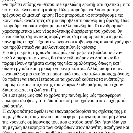
Θα πρέπει επίσης να θέσουμε θεμελιώδη ερωτήματα σχετικά με το
πότε τελειώνει αυτή η κρίση: Πώς μπορούμε να λύσουμε την
τρέχουσα κλιματική κρίση; Πώς μπορούμε να αποτρέψουμε τις
κοινωνικές ανισότητες σε μια απρόβλεπτη οικονομική ύφεση; Πώς
μπορούμε να αποτρέψουμε μια άλλη πανδημία; Τα αναδρομικά
χαρακτηριστικά μιας νέας πολιτικής διαχείρισης του χρόνου, θα
είναι επίσης σημαντικός παράγοντας στη διαμόρφωση στη μετά
πανδημίας εποχή: Έχουν ενεργήσει οι κυβερνήσεις αρκετά γρήγορα
και προβλεπτικά για μελλοντικές πιθανές κρίσεις;
Επειδή η κρίση της πανδημίας μάς επέτρεψε να βιώσουμε έναν
πολύ διαφορετικό χρόνο, θα ήταν ενδιαφέρον να δούμε αν θα
παραμείνουν τμήματα αυτής της νέας ομαλότητας, όπως η κατ’
οίκον εργασία και η μειωμένη κινητικότητα. Αλλά, ακόμα κι αν
είναι απλώς μια ακούσια παύση από τους καπιταλιστικούς χρόνους,
θα πρέπει να επανεξετάσουμε τα χρονικά καθεστώτα ανάπτυξης,
παρακμής και επιτάχυνσης του νεοφιλελευθερισμού, που έχουν
διαμορφώσει τη ζωή στη Γη.
Οι εμπειρίες μας από το χρόνο της πανδημίας μάς προσφέρουν
ευκαιρία σκέψης για τη διαμόρφωση του χρόνου στις εποχή μετά
από αυτήν.
Η ανθρωπότητα οφείλει να επαναπροσδιορίσει τις σχέσεις της με
τη μεγέθυνση του χρόνου που επέφερε η παγκοσμιοποίηση λόγω
της χρονικής σμίκρυνσής του, που ωστόσο αυτή δεν ήταν ίδια για
τη μεγάλη πλειοψηφία των ανθρώπων στον πλανήτη, παρήγαγε και
όξυνε τις οικονομικές αντιθέσεις, προκάλεσε μια σειρά από