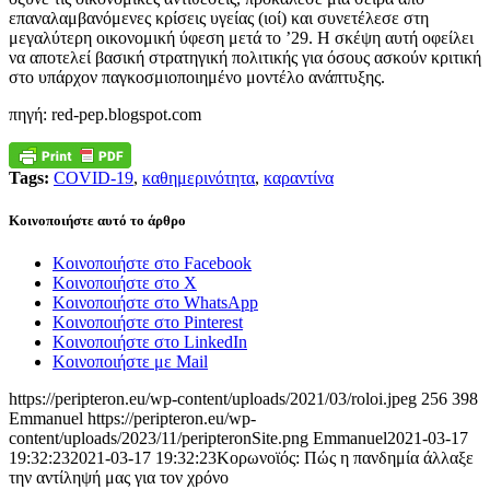
επαναλαμβανόμενες κρίσεις υγείας (ιοί) και συνετέλεσε στη
μεγαλύτερη οικονομική ύφεση μετά το ’29. Η σκέψη αυτή οφείλει
να αποτελεί βασική στρατηγική πολιτικής για όσους ασκούν κριτική
στο υπάρχον παγκοσμιοποιημένο μοντέλο ανάπτυξης.
πηγή: red-pep.blogspot.com
Tags:
COVID-19
,
καθημερινότητα
,
καραντίνα
Κοινοποιήστε αυτό το άρθρο
Κοινοποιήστε στο Facebook
Κοινοποιήστε στο X
Κοινοποιήστε στο WhatsApp
Κοινοποιήστε στο Pinterest
Κοινοποιήστε στο LinkedIn
Κοινοποιήστε με Mail
https://peripteron.eu/wp-content/uploads/2021/03/roloi.jpeg
256
398
Emmanuel
https://peripteron.eu/wp-
content/uploads/2023/11/peripteronSite.png
Emmanuel
2021-03-17
19:32:23
2021-03-17 19:32:23
Κορωνοϊός: Πώς η πανδημία άλλαξε
την αντίληψή μας για τον χρόνο