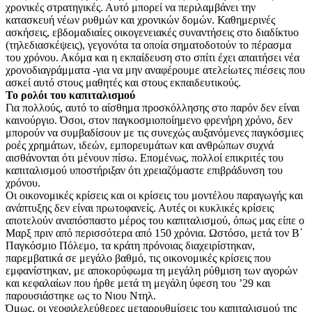
χρονικές στρατηγικές. Αυτό μπορεί να περιλαμβάνει την
κατασκευή νέων ρυθμών και χρονικών δομών. Καθημερινές
ασκήσεις, εβδομαδιαίες οικογενειακές συναντήσεις στο διαδίκτυο
(τηλεδιασκέψεις), γεγονότα τα οποία σηματοδοτούν το πέρασμα
του χρόνου. Ακόμα και η εκπαίδευση στο σπίτι έχει απαιτήσει νέα
χρονοδιαγράμματα -για να μην αναφέρουμε ατελείωτες πιέσεις που
ασκεί αυτό στους μαθητές και στους εκπαιδευτικούς.
Το ρολόι του καπιταλισμού
Για πολλούς, αυτό το αίσθημα προσκόλλησης στο παρόν δεν είναι
καινούργιο. Όσοι, στον παγκοσμιοποίημενο φρενήρη χρόνο, δεν
μπορούν να συμβαδίσουν με τις συνεχώς αυξανόμενες παγκόσμιες
ροές χρημάτων, ιδεών, εμπορευμάτων και ανθρώπων συχνά
αισθάνονται ότι μένουν πίσω. Επομένως, πολλοί επικριτές του
καπιταλισμού υποστήριξαν ότι χρειαζόμαστε επιβράδυνση του
χρόνου.
Οι οικονομικές κρίσεις και οι κρίσεις του μοντέλου παραγωγής και
ανάπτυξης δεν είναι πρωτοφανείς. Αυτές οι κυκλικές κρίσεις
αποτελούν αναπόσπαστο μέρος του καπιταλισμού, όπως μας είπε ο
Μαρξ πριν από περισσότερα από 150 χρόνια. Ωστόσο, μετά τον Β΄
Παγκόσμιο Πόλεμο, τα κράτη πρόνοιας διαχειρίστηκαν,
παρεμβατικά σε μεγάλο βαθμό, τις οικονομικές κρίσεις που
εμφανίστηκαν, με αποκορύφωμα τη μεγάλη ρύθμιση των αγορών
και κεφαλαίων που ήρθε μετά τη μεγάλη ύφεση του ’29 και
παρουσιάστηκε ως το Νιου Ντηλ.
Όμως, οι νεοφιλελεύθερες μεταρρυθμίσεις του καπιταλισμού της