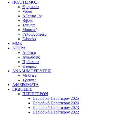
ΠΟΛΙΤΙΣΜΟΣ
Θρησκεία
Video
Αθλητισμός
Βιβλίο
Έντυπα
Μουσική
Γελοιογραφίες
E-books
MME
ΑΡΘΡΑ
Απόψεις
Αναλύσεις
Πρόσωπα
Θεωρίες
ΑΝΑΔΗΜΟΣΙΕΥΣΕΙΣ
Μελέτες
Έρευνες
ΑΦΙΕΡΩΜΑΤΑ
ΕΚΔΟΣΕΙΣ
ΠΕΡΙΠΤΕΡΟΝ
Περιοδικό Περίπτερον 2025
Περιοδικό Περίπτερον 2024
Περιοδικό Περίπτερον 2023
Περιοδικό Περίπτερον 2022