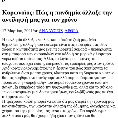
Κορωνοϊός: Πώς η πανδημία άλλαξε την
αντίληψή μας για τον χρόνο
17 Μαρτίου, 2021
/
σε
ΑΝΑΛΥΣΕΙΣ
,
ΑΡΘΡΑ
Η πανδημία άλλαξε εντελώς και ριζικά τη ζωή μας. Μια
θεμελιώδης αλλαγή που επέφερε είναι στις εμπειρίες μας στον
χώρο: η κινητικότητά μας έχει περιοριστεί σοβαρά – περιορίζεται
στη μεταφορά των σκουπιδιών στο κάδο ή σε μερικά χιλιόμετρα
γύρω από τα σπίτια μας. Αλλά, το λιγότερο εμφανές, το
απαγορευτικό έχει επίσης επηρεάσει τις εμπειρίες μας στον χρόνο.
Από κοινωνιολογικής άποψης η έρευνα του πώς σχετίζονται τα
ανθρώπινα όντα με τον χρόνο, ιδιαίτερα κατά τη διάρκεια κρίσεων,
θα μας βοηθήσει να συνάγουμε πολλά συμπεράσματα για τον
τρόπο που η «παραβίαση» του παραδεδομένου χρόνου από την
πανδημία επηρέασε τόσο την ψυχολογία μας, αλλά και το σύνολο
των οικονομικών μας δραστηριοτήτων, εγκλωβίζοντάς μας σε ένα
ατέρμονο παρόν.
Η τρέχουσα κρίση μπορεί να φανεί ότι μας στερεί τη «χρονική μας
κανονικότητα», την ικανότητα δηλαδή της δόμησης, διαχείρισης και
χειρισμού της εμπειρίας μας μέσα στο χρόνο. Για παράδειγμα,
πολλοί από εμάς θα έχουμε ήδη χάσει τον χρόνο και θα