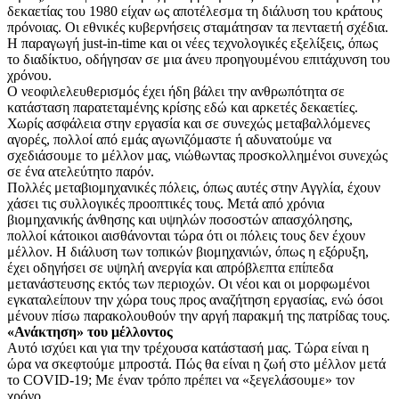
δεκαετίας του 1980 είχαν ως αποτέλεσμα τη διάλυση του κράτους
πρόνοιας. Οι εθνικές κυβερνήσεις σταμάτησαν τα πενταετή σχέδια.
Η παραγωγή just-in-time και οι νέες τεχνολογικές εξελίξεις, όπως
το διαδίκτυο, οδήγησαν σε μια άνευ προηγουμένου επιτάχυνση του
χρόνου.
Ο νεοφιλελευθερισμός έχει ήδη βάλει την ανθρωπότητα σε
κατάσταση παρατεταμένης κρίσης εδώ και αρκετές δεκαετίες.
Χωρίς ασφάλεια στην εργασία και σε συνεχώς μεταβαλλόμενες
αγορές, πολλοί από εμάς αγωνιζόμαστε ή αδυνατούμε να
σχεδιάσουμε το μέλλον μας, νιώθωντας προσκολλημένοι συνεχώς
σε ένα ατελεύτητο παρόν.
Πολλές μεταβιομηχανικές πόλεις, όπως αυτές στην Αγγλία, έχουν
χάσει τις συλλογικές προοπτικές τους. Μετά από χρόνια
βιομηχανικής άνθησης και υψηλών ποσοστών απασχόλησης,
πολλοί κάτοικοι αισθάνονται τώρα ότι οι πόλεις τους δεν έχουν
μέλλον. Η διάλυση των τοπικών βιομηχανιών, όπως η εξόρυξη,
έχει οδηγήσει σε υψηλή ανεργία και απρόβλεπτα επίπεδα
μετανάστευσης εκτός των περιοχών. Οι νέοι και οι μορφωμένοι
εγκαταλείπουν την χώρα τους προς αναζήτηση εργασίας, ενώ όσοι
μένουν πίσω παρακολουθούν την αργή παρακμή της πατρίδας τους.
«Ανάκτηση» του μέλλοντος
Αυτό ισχύει και για την τρέχουσα κατάστασή μας. Τώρα είναι η
ώρα να σκεφτούμε μπροστά. Πώς θα είναι η ζωή στο μέλλον μετά
το COVID-19; Με έναν τρόπο πρέπει να «ξεγελάσουμε» τον
χρόνο.