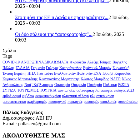
ΗΠΑ: 79χρονος θανατοποινίτης εκτελέστηκε...
2 Ιουλίου,
2025 - 00:04
Στο τιμόνι της ΕΕ η Δανία με προτεραιότητες...
2 Ιουλίου,
2025 - 00:03
Οι δύο πόλεμοι της “αυτοκρατορίας”...
2 Ιουλίου, 2025 -
00:03
Σχόλια
Tags
COVID-19
ΑΝΘΡΩΠΙΝΑ ΔΙΚΑΙΩΜΑΤΑ
Ακροδεξιά
Αλέξης Τσίπρας
Βαγγέλης
Πάλλας
ΓΑΛΛΙΑ
Γερμανία
Γιώργος Κατρούγκαλος
Εμάνουελ Μακρόν
Ευρωπαϊκή
Ένωση
Ευρώπη
ΗΠΑ
Ινστιτούτο Εναλλακτικών Πολιτικών ΕΝΑ
Ισραήλ
Κορονοϊός
Κυριάκος Μητσοτάκης
Κωνσταντίνος Μαργαρίτης
Κώστας Μαυρίδης
ΝΑΤΟ
Νίκος
Ανδρουλάκης
Νιαζί Κιζίλγιουρεκ
Οικονομία
Ουκρανία
Πανδημία
Πολιτική
ΡΩΣΙΑ
ΣΥΡΙΖΑ
ΤΟΥΡΙΣΜΟΣ
ΤΟΥΡΚΙΑ
ανατιμήσεις
αστυνομική βία
εκλογές
εκλογές 2023
εμβολιασμοί
εμβόλια
ενεργειακή κρίση
κλιματική αλλαγή
κλιματική κρίση
μεταναστευτικό
πληθωρισμός
προσφυγικό
πυρκαγιές
ρατσισμός
υποκλοπές
φυσικό αέριο
Πάλλας Ευάγγελος
Δημοσιογράφος AEJ ΙFJ
E-mail: pallas.eu@gmail.com
ΑΚΟΛΟΥΘΗΣΤΕ ΜΑΣ