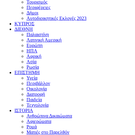
Τουρισμός
Περιφέρειες
Δήμοι
Αυτοδιοικητικές Εκλογές 2023
ΚΥΠΡΟΣ
ΔΙΕΘΝΗ
Παλαιστίνη
Λατινική Αμερική
Ευρώπη
ΗΠΑ
Αφρική
Ασία
Ρωσία
ΕΠΙΣΤΗΜΗ
Υγεία
Περιβάλλον
Οικολογία
Διατροφή
Παιδεία
Τεχνολογία
ΙΣΤΟΡΙΑ
Ανθρώπινα Δικαιώματα
Αφιερώματα
Ρομά
Ματιές στο Παρελθόν