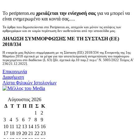
Το peripteron.eu
χρειάζεται την ενίσχυσή σας
για να μπορεί να
είναι ενημερωμένο και κοντά σας.....
Τα άρθρα που δημοσιεύονται στο Peripteron.eu, απηχούν και μόνον τις απόψεις των
αρθρογράφων και σε καμία περίπτωση δεν υιοθετούνται από την ιστοσελίδα μας.
ΔΗΛΩΣΗ ΣΥΜΜΟΡΦΩΣΗΣ ΜΕ ΤΗ ΣΥΣΤΑΣΗ (ΕΕ)
2018/334
Η εταιρεία μας δηλώνει συμμόρφωση με τη Σύσταση (ΕΕ) 2018/334 της Επιτροπής της 1ης
Μαρτίου 2018 σχετικά με τα μέτρα για την αποτελεσματική αντιμετώπιση του παράνομου
περιεχομένου στο διαδίκτυο (L 63) [βλ. σχετικά άρ.10 παρ.2 περ.ε’ Ν. 5005/2022 Τεύχος A’
236/21.12.2022].
Επικοινωνία
Διαφήμιση
Λίστα Φιλικών Ιστολογίων
Αύγουστος 2026
Δ
Τ
Τ
Π
Π
Σ
Κ
1
2
3
4
5
6
7
8
9
10
11
12
13
14
15
16
17
18
19
20
21
22
23