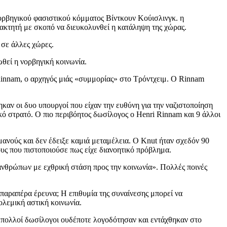
ορβηγικού φασιστικού κόμματος Βίντκουν Κούισλινγκ. η
τακτητή με σκοπό να διευκολυνθεί η κατάληψη της χώρας.
 σε άλλες χώρες.
θεί η νορβηγική κοινωνία.
Rinnam, ο αρχηγός μιάς «συμμορίας» στο Τρόντχειμ. Ο Rinnam
καν οι δυο υπουργοί που είχαν την ευθύνη για την ναζιστοποίηση
κό στρατό. Ο πιο περιβόητος δωσίλογος ο Henri Rinnam και 9 άλλοι
ανούς και δεν έδειξε καμιά μεταμέλεια. Ο Κnut ήταν σχεδόν 90
υς που πιστοποιούσε πως είχε διανοητικό πρόβλημα.
ανθρώπων με εχθρική στάση προς την κοινωνία». Πολλές ποινές
 παραπέρα έρευνα; Η επιθυμία της συναίνεσης μπορεί να
ολεμική αστική κοινωνία.
ύ πολλοί δωσίλογοι ουδέποτε λογοδότησαν και εντάχθηκαν στο