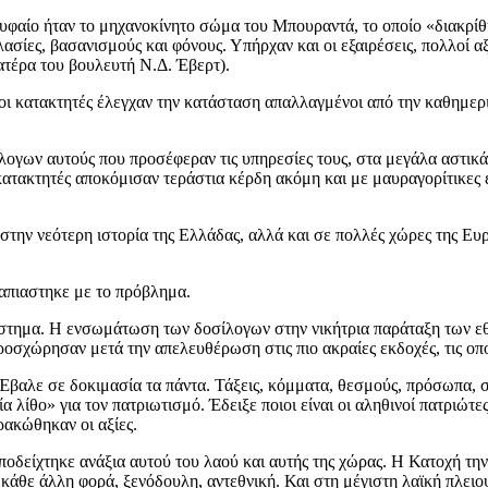
ρυφαίο ήταν το μηχανοκίνητο σώμα του Μπουραντά, το οποίο «διακρίθ
λασίες, βασανισμούς και φόνους. Υπήρχαν και οι εξαιρέσεις, πολλοί
ατέρα του βουλευτή Ν.Δ. Έβερτ).
κατακτητές έλεγχαν την κατάσταση απαλλαγμένοι από την καθημερινή 
γων αυτούς που προσέφεραν τις υπηρεσίες τους, στα μεγάλα αστικά 
κατακτητές αποκόμισαν τεράστια κέρδη ακόμη και με μαυραγορίτικες ε
ς στην νεότερη ιστορία της Ελλάδας, αλλά και σε πολλές χώρες της 
ταπιαστηκε με το πρόβλημα.
στημα. Η ενσωμάτωση των δοσίλογων στην νικήτρια παράταξη των εθ
ροσχώρησαν μετά την απελευθέρωση στις πιο ακραίες εκδοχές, τις οπ
 Έβαλε σε δοκιμασία τα πάντα. Τάξεις, κόμματα, θεσμούς, πρόσωπα, σ
ίθο» για τον πατριωτισμό. Έδειξε ποιοι είναι οι αληθινοί πατριώτες. 
ρακώθηκαν οι αξίες.
οδείχτηκε ανάξια αυτού του λαού και αυτής της χώρας. Η Κατοχή τη
 κάθε άλλη φορά, ξενόδουλη, αντεθνική. Και στη μέγιστη λαϊκή πλειο