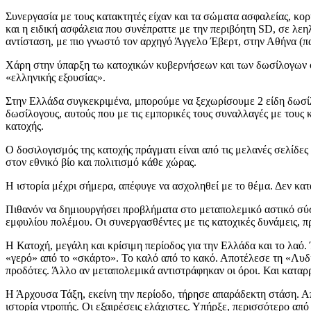
Συνεργασία με τους κατακτητές είχαν και τα σώματα ασφαλείας, κο
και η ειδική ασφάλεια που συνέπραττε με την περιβόητη SD, σε λεη
αντίσταση, με πιο γνωστό τον αρχηγό Άγγελο Έβερτ, στην Αθήνα (π
Χάρη στην ύπαρξη τω κατοχικών κυβερνήσεων και των δωσίλογων οι 
«ελληνικής εξουσίας».
Στην Ελλάδα συγκεκριμένα, μπορούμε να ξεχωρίσουμε 2 είδη δωσίλο
δωσίλογους, αυτούς που με τις εμπορικές τους συναλλαγές με τους 
κατοχής.
Ο δοσιλογισμός της κατοχής πράγματι είναι από τις μελανές σελίδε
στον εθνικό βίο και πολιτισμό κάθε χώρας.
Η ιστορία μέχρι σήμερα, απέφυγε να ασχοληθεί με το θέμα. Δεν κα
Πιθανόν να δημιουργήσει προβλήματα στο μεταπολεμικό αστικό σύ
εμφυλίου πολέμου. Οι συνεργασθέντες με τις κατοχικές δυνάμεις, π
Η Κατοχή, μεγάλη και κρίσιμη περίοδος για την Ελλάδα και το λαό.
«γερό» από το «σκάρτο». Το καλό από το κακό. Αποτέλεσε τη «Λυδία λ
προδότες. Άλλο αν μεταπολεμικά αντιστράφηκαν οι όροι. Και καταρ
Η Άρχουσα Τάξη, εκείνη την περίοδο, τήρησε απαράδεκτη στάση. Απ
ιστορία ντροπής. Οι εξαιρέσεις ελάχιστες. Υπήρξε, περισσότερο από