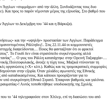
ων Άγγλων «συμμάχων» από την άλλη. Συνδυάζοντας τους δυο
δε). Και προς το παρόν νέμονταν μέρος της εξουσίας. Στο βαθμό που
 Άγγλων το Δεκέμβρη του ’44 και η Βάρκιζα).
ρνήσεως» και την «υψηλήν» προστασίαν των Αγγλων. Παράδειγμα
ρμανοντυμένους Ράλληδες!.. Στις 22.11.44 οι κομμουνιστές
τιγμής διαψεύδονται… Ποιος θα φανταζόταν ότι οι φρικτοί
ματος”. Το Γουδί δεν είναι στρατόπεδο συγκέντρωσης αλλά
ρετανίας”… Ο γιος του Ράλλη κατατάχτηκε στην Ορεινή Ταξιαρχία»…
νικής Πολιτοφυλακής, άνοιξε η τύχη τους. Μαζικά ντύνονταν τη
κές οργανώσεις («Χ» κλπ.). Καθώς και τις τρομοκρατικές συμμορίες
ηγούνταν στην εξορία. Όταν χιλιάδες αγωνιστές της Εθνικής
 από καταδικασμένους. Και κάποιοι προορίζονταν για το
ν υπό συγκρότηση Εθνικό Στρατό. Έπαιρναν βαθμούς και γαλόνια.
τραυματίας»! Αυτός τοποθετήθηκε υποδιοικητής της Σχολής
ου το ’44 τηλεγραφούσε στον Χίτλερ, επί τη διασώσει του από