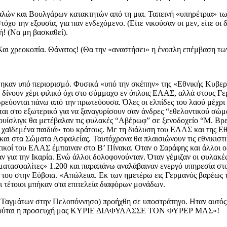
αλών και Βουλγάρων κατακτητών από τη μια. Ταπεινή «υπηρέτρια» τ
ο την εξουσία, για παν ενδεχόμενο. (Είτε νικούσαν οι μεν, είτε οι 
ή! (Να μη βασκαθεί).
αι χρεοκοπία. Θάνατος! (Θα την «αναστήσει» η ένοπλη επέμβαση των
ηκαν υπό περιορισμό. Φυσικά «υπό την σκέπην» της «Εθνικής Κυβε
 δίνουν χέρι φιλικό όχι στο σύμμαχο εν όπλοις ΕΛΑΣ, αλλά στους Γε
ύονται πάνω από την πρωτεύουσα. Όλες οι ελπίδες του λαού μέχρι σ
νται στο εξωτερικό για να ξαναγυρίσουν σαν άνδρες “εθελοντικού σώ
ί Κουίσλιγκ θα μετέβαλαν τις φυλακές “Αβέρωφ” σε ξενοδοχείο “Μ. Β
 χαϊδεμένα παιδιά» του κράτους. Με τη διάλυση του ΕΛΑΣ και της Εθ
 και στα Σώματα Ασφαλείας. Ταυτόχρονα θα πλαισιώνουν τις εθνικιστι
κοί του ΕΛΑΣ έμπαιναν στο Β’ Πίνακα. Οταν ο Σαράφης και άλλοι οδ
 για την Ικαρία. Ενώ άλλοι δολοφονούνταν. Όταν γέμιζαν οι φυλακές
ματασφαλίτες» 1.200 και παραπάνω αναλάβαιναν ενεργό υπηρεσία στο
 του στην Εύβοια. «Απώλειαι. Εκ των ημετέρω εις Γερμανός βαρέως 
ι τέτοιοι μπήκαν στα επιτελεία διαφόρων μονάδων.
Ταγμάτων στην Πελοπόννησο) προήχθη σε υποστράτηγο. Ηταν αυτός π
της υψούται η προσευχή μας ΚΥΡΙΕ ΔΙΑΦΥΛΑΣΣΕ ΤΟΝ ΦΥΡΕΡ ΜΑΣ»!