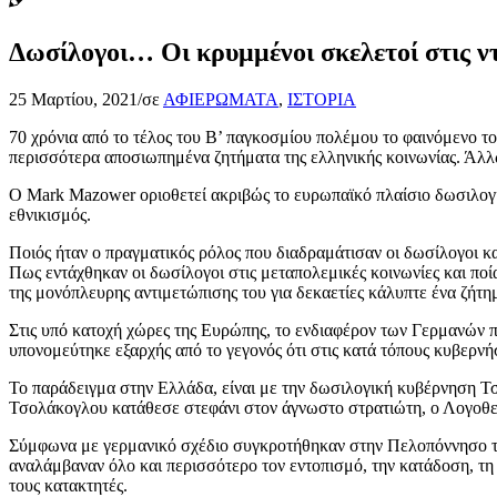
Δωσίλογοι… Οι κρυμμένοι σκελετοί στις ν
25 Μαρτίου, 2021
/
σε
ΑΦΙΕΡΩΜΑΤΑ
,
ΙΣΤΟΡΙΑ
70 χρόνια από το τέλος του Β’ παγκοσμίου πολέμου το φαινόμενο το
περισσότερα αποσιωπημένα ζητήματα της ελληνικής κοινωνίας. Άλλω
Ο Μark Mazower οριοθετεί ακριβώς το ευρωπαϊκό πλαίσιο δωσιλογισ
εθνικισμός.
Ποιός ήταν ο πραγματικός ρόλος που διαδραμάτισαν οι δωσίλογοι κα
Πως εντάχθηκαν οι δωσίλογοι στις μεταπολεμικές κοινωνίες και ποί
της μονόπλευρης αντιμετώπισης του για δεκαετίες κάλυπτε ένα ζήτη
Στις υπό κατοχή χώρες της Ευρώπης, το ενδιαφέρον των Γερμανών π
υπονομεύτηκε εξαρχής από το γεγονός ότι στις κατά τόπους κυβερν
Το παράδειγμα στην Ελλάδα, είναι με την δωσιλογική κυβέρνηση Τ
Τσολάκογλου κατάθεσε στεφάνι στον άγνωστο στρατιώτη, ο Λογοθετ
Σύμφωνα με γερμανικό σχέδιο συγκροτήθηκαν στην Πελοπόννησο τα
αναλάμβαναν όλο και περισσότερο τον εντοπισμό, την κατάδοση, τ
τους κατακτητές.