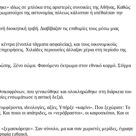
ηκε» ιδίως σε μπλόκα στις αριστερές συνοικίες της Αθήνας. Καθώς
 αξιωματούχοι της αστυνομίας πόλεως κάλυπταν ή υπέθαλπαν την
διοικητική τριβή. Διαβίβαζαν τις επιθυμίες τους μέσω μιας
κέντρα (ένοπλα τάγματα ασφαλείας), και τους οικονομικούς
πιχειρήσεις. Χιλιάδες περιουσίες άλλαξαν χέρια στη περίοδο της
Ευρώπης. Ξένο σώμα. Φαινόμενο έκτρωμα στον εθνικό κορμό. Στίγμα
νικοφρόνων, που γενικεύθηκε και ολοκληρώθηκε στη διάρκεια του
οίες ενσωμάτωσε η αστική δεξιά.
υμφέροντα, ιδεολογίες, αξίες. Υπήρξε «καμίνι». Που ξεχώρισε: Το
Και ποιοι οι απάτριδες, οι «νερόβραστοι», οι καιροσκόποι. Και οι
ν «ξεμασκάρεψε». Σαν σύνολο, μα και σαν χωριστές μερίδες, έγραψε
ψηφία εχθρική.