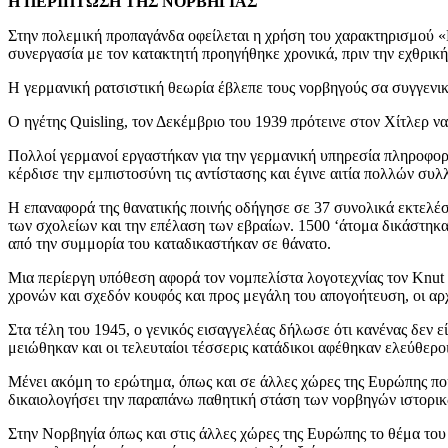
Η ΠΕΡΙΠΤΩΣΗ ΤΗΣ ΝΟΡΒΗΓΙΑΣ
Στην πολεμική προπαγάνδα οφείλεται η χρήση του χαρακτηρισμού «
συνεργασία με τον κατακτητή προηγήθηκε χρονικά, πριν την εχθρικ
Η γερμανική ρατσιστική θεωρία έβλεπε τους νορβηγούς σα συγγενικ
Ο ηγέτης Quisling, τον Δεκέμβριο του 1939 πρότεινε στον Χίτλερ 
Πολλοί γερμανοί εργαστήκαν για την γερμανική υπηρεσία πληροφορι
κέρδισε την εμπιστοσύνη τις αντίστασης και έγινε αιτία πολλών συ
Η επαναφορά της θανατικής ποινής οδήγησε σε 37 συνολικά εκτελέσ
των σχολείων και την επέλαση των εβραίων. 1500 ‘άτομα δικάστηκα
από την συμμορία του καταδικαστήκαν σε θάνατο.
Μια περίεργη υπόθεση αφορά τον νομπελίστα λογοτεχνίας τον Knut
χρονών και σχεδόν κουφός και προς μεγάλη του απογοήτευση, οι αρ
Στα τέλη του 1945, ο γενικός εισαγγελέας δήλωσε ότι κανένας δεν
μειώθηκαν και οι τελευταίοι τέσσερις κατάδικοι αφέθηκαν ελεύθεροι
Μένει ακόμη το ερώτημα, όπως και σε άλλες χώρες της Ευρώπης που 
δικαιολογήσει την παραπάνω παθητική στάση των νορβηγών ιστορικώ
Στην Νορβηγία όπως και στις άλλες χώρες της Ευρώπης το θέμα του