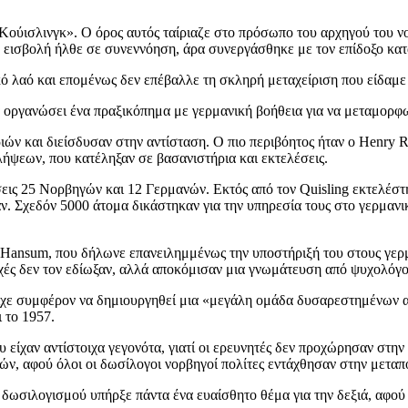
Κούισλινγκ». Ο όρος αυτός ταίριαζε στο πρόσωπο του αρχηγού του ν
ή εισβολή ήλθε σε συνεννόηση, άρα συνεργάσθηκε με τον επίδοξο κα
ό λαό και επομένως δεν επέβαλλε τη σκληρή μεταχείριση που είδαμε
να οργανώσει ένα πραξικόπημα με γερμανική βοήθεια για να μεταμορφω
ών και διείσδυσαν στην αντίσταση. Ο πιο περιβόητος ήταν ο Henry 
λλήψεων, που κατέληξαν σε βασανιστήρια και εκτελέσεις.
εις 25 Νορβηγών και 12 Γερμανών. Εκτός από τον Quisling εκτελέστη
ν. Σχεδόν 5000 άτομα δικάστηκαν για την υπηρεσία τους στο γερμανι
 Hansum, που δήλωνε επανειλημμένως την υποστήριξή του στους γερμ
χές δεν τον εδίωξαν, αλλά αποκόμισαν μια γνωμάτευση από ψυχολόγο
 είχε συμφέρον να δημιουργηθεί μια «μεγάλη ομάδα δυσαρεστημένων 
 το 1957.
είχαν αντίστοιχα γεγονότα, γιατί οι ερευνητές δεν προχώρησαν στην
ν, αφού όλοι οι δωσίλογοι νορβηγοί πολίτες εντάχθησαν στην μεταπ
 δωσιλογισμού υπήρξε πάντα ένα ευαίσθητο θέμα για την δεξιά, αφο