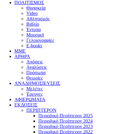
ΠΟΛΙΤΙΣΜΟΣ
Θρησκεία
Video
Αθλητισμός
Βιβλίο
Έντυπα
Μουσική
Γελοιογραφίες
E-books
MME
ΑΡΘΡΑ
Απόψεις
Αναλύσεις
Πρόσωπα
Θεωρίες
ΑΝΑΔΗΜΟΣΙΕΥΣΕΙΣ
Μελέτες
Έρευνες
ΑΦΙΕΡΩΜΑΤΑ
ΕΚΔΟΣΕΙΣ
ΠΕΡΙΠΤΕΡΟΝ
Περιοδικό Περίπτερον 2025
Περιοδικό Περίπτερον 2024
Περιοδικό Περίπτερον 2023
Περιοδικό Περίπτερον 2022