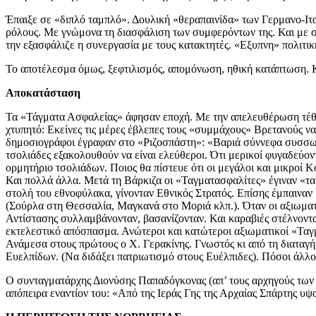
Έπαιξε σε «διπλό ταμπλό». Δουλική «θεραπαινίδα» των Γερμανο-Ιτ
ρόλους. Με γνώμονα τη διασφάλιση των συμφερόντων της. Και με στόχ
την εξασφάλιζε η συνεργασία με τους κατακτητές. «Εξυπνη» πολιτικ
Το αποτέλεσμα όμως, ξεφτιλισμός, απομόνωση, ηθική κατάπτωση. Κ
Αποκατάσταση
Τα «Τάγματα Ασφαλείας» άφησαν εποχή. Με την απελευθέρωση τέθ
χτυπητό: Εκείνες τις μέρες έβλεπες τους «συμμάχους» Βρετανούς να
δημοσιογράφοι έγραφαν στο «Ριζοσπάστη»: «Βαριά σύννεφα συσσωρε
τσολιάδες εξακολουθούν να είναι ελεύθεροι. Ότι μερικοί φυγαδεύο
ορμητήριο τσολιάδων. Ποιος θα πίστευε ότι οι μεγάλοι και μικρο
Και πολλά άλλα. Μετά τη Βάρκιζα οι «Ταγματασφαλίτες» έγιναν «τα
στολή του εθνοφύλακα, γίνονταν Εθνικός Στρατός. Επίσης έμπαιναν
(Σούρλα στη Θεσσαλία, Μαγκανά στο Μοριά κλπ.). Όταν οι αξιωματι
Αντίστασης συλλαμβάνονταν, βασανίζονταν. Και καραβιές στέλνονταν
εκτελεστικό απόσπασμα. Ανώτεροι και κατώτεροι αξιωματικοί «Ταγ
Ανάμεσα στους πρώτους ο Χ. Γερακίνης. Γνωστός κι από τη διαταγή
Ευελπίδων. (Να διδάξει πατριωτισμό στους Ευέλπιδες). Πόσοι άλλο
Ο συνταγματάρχης Διονύσης Παπαδόγκονας (απ’ τους αρχηγούς των 
απόπειρα εναντίον του: «Από της Ιεράς Γης της Αρχαίας Σπάρ