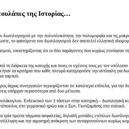
τουλάπες της Ιστορίας…
υ δωσιλογισμού με την πολυπλοκότητα, την πολυμορφία και τις μακρο
στε, το φαινόμενο του δωσιλογισμού δεν αποτελεί ελληνική ιδιομορφ
μού, υποστηρίζοντας ότι οι δύο παράγοντες που κυρίως ευνόησαν τη 
τά τη διάρκεια της κατοχής και ποιες οι σχέσεις τους με τον υπόλοι
α ήταν τα κριτήρια που κάθε πλευρά κατηγορούσε την αντίπαλη για δ
μα ταμπού.
ρος άγρας συνεργατών περιορίζονταν σε κατώτερα επίπεδα, για την δ
ήσεις υπήρχαν περισσότερα από δυο μέτωπα.
σολάκογλου. Ενδεικτικό των 3 τάσεων στην κατοχική – δωσιλογική κ
όπουλος στο γερμανικό ηρώο και ο Σωτ. Γκοτζαμάνης στο ιταλικό.
 τρία πρώτα τάγματα ασφαλείας, δηλαδή μονάδες ενόπλων δωσίλογω
η σύλληψη και την αιματηρή ανάκριση των αντιφρονούντων κυρίως κ