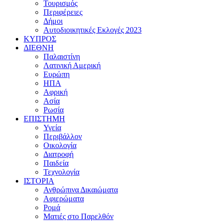
Τουρισμός
Περιφέρειες
Δήμοι
Αυτοδιοικητικές Εκλογές 2023
ΚΥΠΡΟΣ
ΔΙΕΘΝΗ
Παλαιστίνη
Λατινική Αμερική
Ευρώπη
ΗΠΑ
Αφρική
Ασία
Ρωσία
ΕΠΙΣΤΗΜΗ
Υγεία
Περιβάλλον
Οικολογία
Διατροφή
Παιδεία
Τεχνολογία
ΙΣΤΟΡΙΑ
Ανθρώπινα Δικαιώματα
Αφιερώματα
Ρομά
Ματιές στο Παρελθόν