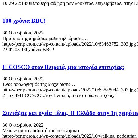
10-29 22:14:08
Σταθερή αύξηση των λουκέτων επιχειρήσεων στην Ε
100 χρόνια BBC!
30 Οκτωβρίου, 2022
Πρότυπο της δημόσιας ραδιοτηλεόρασης…
https://peripteron.eu/wp-content/uploads/2022/10/63463752_303.jpg
22:05:08
100 χρόνια BBC!
Η COSCO στον Πειραιά, μια ιστορία επιτυχίας;
30 Οκτωβρίου, 2022
Ένας απολογισμός της διαχείρισης…
https://peripteron.eu/wp-content/uploads/2022/10/63548044_303.jpg
21:57:49
Η COSCO στον Πειραιά, μια ιστορία επιτυχίας;
Συντάξεις και υγεία τέλος. Η Ελλάδα στην 3η χειρότ
30 Οκτωβρίου, 2022
Μειώνεται το ποσοστό του οικονομικά…
https://peripteron.eu/wp-content/uploads/2022/10/walking_pedestrian