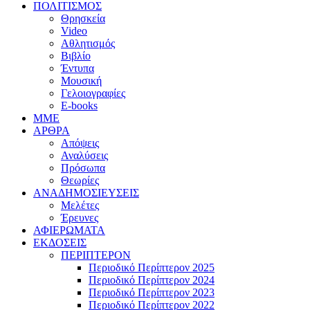
ΠΟΛΙΤΙΣΜΟΣ
Θρησκεία
Video
Αθλητισμός
Βιβλίο
Έντυπα
Μουσική
Γελοιογραφίες
E-books
MME
ΑΡΘΡΑ
Απόψεις
Αναλύσεις
Πρόσωπα
Θεωρίες
ΑΝΑΔΗΜΟΣΙΕΥΣΕΙΣ
Μελέτες
Έρευνες
ΑΦΙΕΡΩΜΑΤΑ
ΕΚΔΟΣΕΙΣ
ΠΕΡΙΠΤΕΡΟΝ
Περιοδικό Περίπτερον 2025
Περιοδικό Περίπτερον 2024
Περιοδικό Περίπτερον 2023
Περιοδικό Περίπτερον 2022