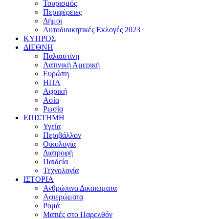
Τουρισμός
Περιφέρειες
Δήμοι
Αυτοδιοικητικές Εκλογές 2023
ΚΥΠΡΟΣ
ΔΙΕΘΝΗ
Παλαιστίνη
Λατινική Αμερική
Ευρώπη
ΗΠΑ
Αφρική
Ασία
Ρωσία
ΕΠΙΣΤΗΜΗ
Υγεία
Περιβάλλον
Οικολογία
Διατροφή
Παιδεία
Τεχνολογία
ΙΣΤΟΡΙΑ
Ανθρώπινα Δικαιώματα
Αφιερώματα
Ρομά
Ματιές στο Παρελθόν