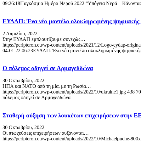
09:26:18
Παγκόσμια Ημέρα Νερού 2022 “Υπόγεια Νερά – Κάνοντας 
ΕΥΔΑΠ: Ένα νέο μοντέλο ολοκληρωμένης ψηφιακής ε
2 Απριλίου, 2022
Στην ΕΥΔΑΠ εμπλουτίζουμε συνεχώς…
https://peripteron.eu/wp-content/uploads/2021/12/Logo-eydap-origina
04-01 22:06:23
ΕΥΔΑΠ: Ένα νέο μοντέλο ολοκληρωμένης ψηφιακής 
Ο πόλεμος οδηγεί σε Αρμαγεδδώνα
30 Οκτωβρίου, 2022
ΗΠΑ και ΝΑΤΟ από τη μία, με τη Ρωσία…
https://peripteron.eu/wp-content/uploads/2022/10/ukraine1.jpg
438
70
πόλεμος οδηγεί σε Αρμαγεδδώνα
Σταθερή αύξηση των λουκέτων επιχειρήσεων στην ΕΕ
30 Οκτωβρίου, 2022
Οι πτωχεύσεις επιχειρήσεων αυξάνονται…
https://peripteron.eu/wp-content/uploads/2022/10/Michaelpuche-800x