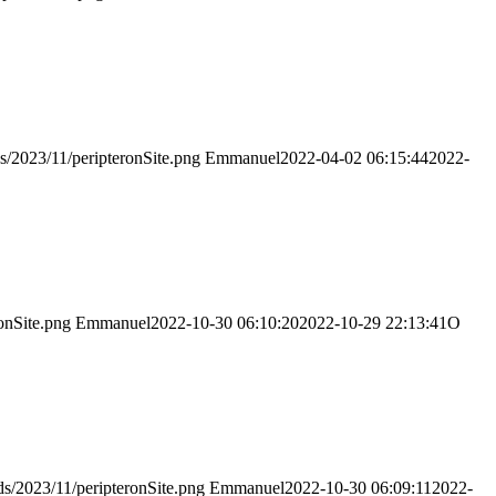
ds/2023/11/peripteronSite.png
Emmanuel
2022-04-02 06:15:44
2022-
ronSite.png
Emmanuel
2022-10-30 06:10:20
2022-10-29 22:13:41
Ο
ds/2023/11/peripteronSite.png
Emmanuel
2022-10-30 06:09:11
2022-