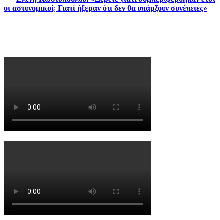
οι αστυνομικοί; Γιατί ήξεραν ότι δεν θα υπάρξουν συνέπειες»