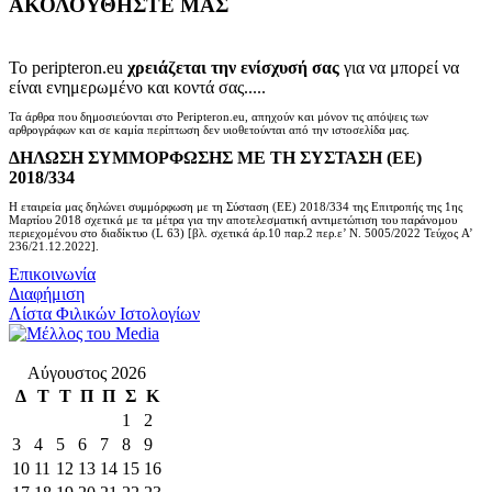
ΑΚΟΛΟΥΘΗΣΤΕ ΜΑΣ
Το peripteron.eu
χρειάζεται την ενίσχυσή σας
για να μπορεί να
είναι ενημερωμένο και κοντά σας.....
Τα άρθρα που δημοσιεύονται στο Peripteron.eu, απηχούν και μόνον τις απόψεις των
αρθρογράφων και σε καμία περίπτωση δεν υιοθετούνται από την ιστοσελίδα μας.
ΔΗΛΩΣΗ ΣΥΜΜΟΡΦΩΣΗΣ ΜΕ ΤΗ ΣΥΣΤΑΣΗ (ΕΕ)
2018/334
Η εταιρεία μας δηλώνει συμμόρφωση με τη Σύσταση (ΕΕ) 2018/334 της Επιτροπής της 1ης
Μαρτίου 2018 σχετικά με τα μέτρα για την αποτελεσματική αντιμετώπιση του παράνομου
περιεχομένου στο διαδίκτυο (L 63) [βλ. σχετικά άρ.10 παρ.2 περ.ε’ Ν. 5005/2022 Τεύχος A’
236/21.12.2022].
Επικοινωνία
Διαφήμιση
Λίστα Φιλικών Ιστολογίων
Αύγουστος 2026
Δ
Τ
Τ
Π
Π
Σ
Κ
1
2
3
4
5
6
7
8
9
10
11
12
13
14
15
16