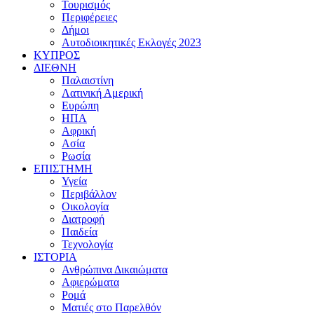
Τουρισμός
Περιφέρειες
Δήμοι
Αυτοδιοικητικές Εκλογές 2023
ΚΥΠΡΟΣ
ΔΙΕΘΝΗ
Παλαιστίνη
Λατινική Αμερική
Ευρώπη
ΗΠΑ
Αφρική
Ασία
Ρωσία
ΕΠΙΣΤΗΜΗ
Υγεία
Περιβάλλον
Οικολογία
Διατροφή
Παιδεία
Τεχνολογία
ΙΣΤΟΡΙΑ
Ανθρώπινα Δικαιώματα
Αφιερώματα
Ρομά
Ματιές στο Παρελθόν