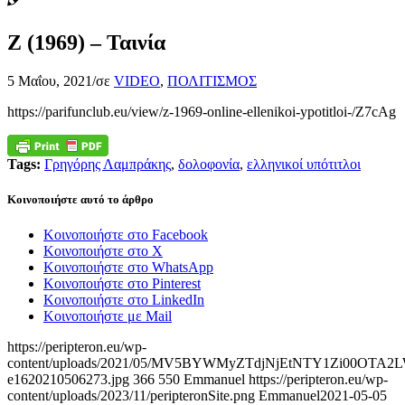
Ζ (1969) – Ταινία
5 Μαΐου, 2021
/
σε
VIDEO
,
ΠΟΛΙΤΙΣΜΟΣ
https://parifunclub.eu/view/z-1969-online-ellenikoi-ypotitloi-/Z7cAg
Tags:
Γρηγόρης Λαμπράκης
,
δολοφονία
,
ελληνικοί υπότιτλοι
Κοινοποιήστε αυτό το άρθρο
Κοινοποιήστε στο Facebook
Κοινοποιήστε στο X
Κοινοποιήστε στο WhatsApp
Κοινοποιήστε στο Pinterest
Κοινοποιήστε στο LinkedIn
Κοινοποιήστε με Mail
https://peripteron.eu/wp-
content/uploads/2021/05/MV5BYWMyZTdjNjEtNTY1Zi00O
e1620210506273.jpg
366
550
Emmanuel
https://peripteron.eu/wp-
content/uploads/2023/11/peripteronSite.png
Emmanuel
2021-05-05