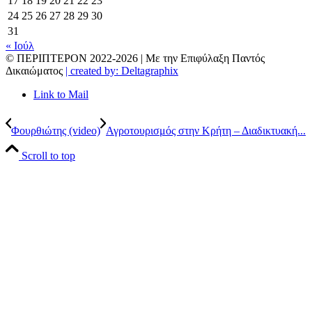
17
18
19
20
21
22
23
24
25
26
27
28
29
30
31
« Ιούλ
© ΠΕΡΙΠΤΕΡΟΝ 2022-
2026 | Με την Επιφύλαξη Παντός
Δικαιώματος
| created by: Deltagraphix
Link to Mail
Φουρθιώτης (video)
Αγροτουρισμός στην Κρήτη – Διαδικτυακή...
Scroll to top