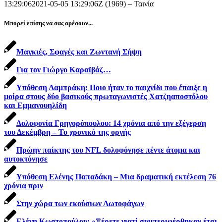
13:29:06
2021-05-05 13:29:06
Ζ (1969) – Ταινία
Μπορεί επίσης να σας αρέσουν...
Μαγκιές, Σφαγές και Ζωντανή Σήψη
Για τον Γιώργο Καραϊβάζ…
Υπόθεση Λαμπράκη: Ποιο ήταν το παιχνίδι που έπαιξε η
μοίρα στους δύο βασικούς πρωταγωνιστές Χατζηαποστόλου
και Εμμανουηλίδη
Δολοφονία Γρηγορόπουλου: 14 χρόνια από την εξέγερση
του Δεκέμβρη – Το χρονικό της οργής
Πρώην παίκτης του NFL δολοφόνησε πέντε άτομα και
αυτοκτόνησε
Υπόθεση Ελένης Παπαδάκη – Μια δραματική εκτέλεση 76
χρόνια πριν
Στην χώρα των εκούσιων Λωτοφάγων
Ελένη Κωστοπούλου: «Ξέρετε γιατί συμπεριφέρθηκαν έτσι