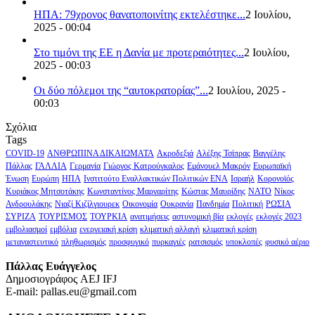
ΗΠΑ: 79χρονος θανατοποινίτης εκτελέστηκε...
2 Ιουλίου,
2025 - 00:04
Στο τιμόνι της ΕΕ η Δανία με προτεραιότητες...
2 Ιουλίου,
2025 - 00:03
Οι δύο πόλεμοι της “αυτοκρατορίας”...
2 Ιουλίου, 2025 -
00:03
Σχόλια
Tags
COVID-19
ΑΝΘΡΩΠΙΝΑ ΔΙΚΑΙΩΜΑΤΑ
Ακροδεξιά
Αλέξης Τσίπρας
Βαγγέλης
Πάλλας
ΓΑΛΛΙΑ
Γερμανία
Γιώργος Κατρούγκαλος
Εμάνουελ Μακρόν
Ευρωπαϊκή
Ένωση
Ευρώπη
ΗΠΑ
Ινστιτούτο Εναλλακτικών Πολιτικών ΕΝΑ
Ισραήλ
Κορονοϊός
Κυριάκος Μητσοτάκης
Κωνσταντίνος Μαργαρίτης
Κώστας Μαυρίδης
ΝΑΤΟ
Νίκος
Ανδρουλάκης
Νιαζί Κιζίλγιουρεκ
Οικονομία
Ουκρανία
Πανδημία
Πολιτική
ΡΩΣΙΑ
ΣΥΡΙΖΑ
ΤΟΥΡΙΣΜΟΣ
ΤΟΥΡΚΙΑ
ανατιμήσεις
αστυνομική βία
εκλογές
εκλογές 2023
εμβολιασμοί
εμβόλια
ενεργειακή κρίση
κλιματική αλλαγή
κλιματική κρίση
μεταναστευτικό
πληθωρισμός
προσφυγικό
πυρκαγιές
ρατσισμός
υποκλοπές
φυσικό αέριο
Πάλλας Ευάγγελος
Δημοσιογράφος AEJ ΙFJ
E-mail: pallas.eu@gmail.com