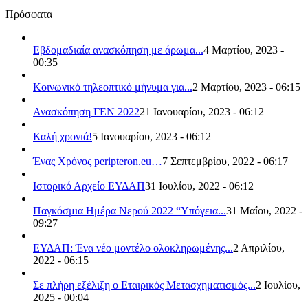
Πρόσφατα
Εβδομαδιαία ανασκόπηση με άρωμα...
4 Μαρτίου, 2023 -
00:35
Κοινωνικό τηλεοπτικό μήνυμα για...
2 Μαρτίου, 2023 - 06:15
Ανασκόπηση ΓΕΝ 2022
21 Ιανουαρίου, 2023 - 06:12
Καλή χρονιά!
5 Ιανουαρίου, 2023 - 06:12
Ένας Χρόνος peripteron.eu…
7 Σεπτεμβρίου, 2022 - 06:17
Ιστορικό Αρχείο ΕΥΔΑΠ
31 Ιουλίου, 2022 - 06:12
Παγκόσμια Ημέρα Νερού 2022 “Υπόγεια...
31 Μαΐου, 2022 -
09:27
ΕΥΔΑΠ: Ένα νέο μοντέλο ολοκληρωμένης...
2 Απριλίου,
2022 - 06:15
Σε πλήρη εξέλιξη ο Εταιρικός Μετασχηματισμός...
2 Ιουλίου,
2025 - 00:04