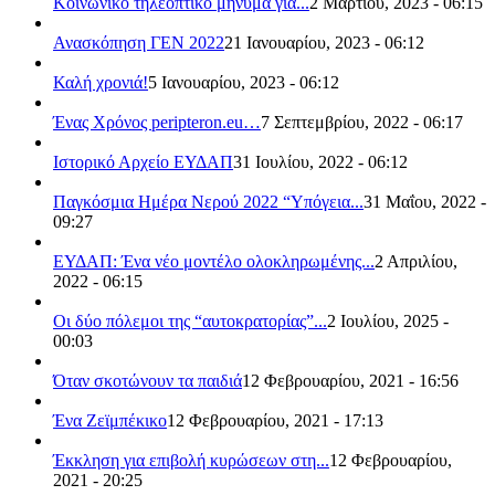
Κοινωνικό τηλεοπτικό μήνυμα για...
2 Μαρτίου, 2023 - 06:15
Ανασκόπηση ΓΕΝ 2022
21 Ιανουαρίου, 2023 - 06:12
Καλή χρονιά!
5 Ιανουαρίου, 2023 - 06:12
Ένας Χρόνος peripteron.eu…
7 Σεπτεμβρίου, 2022 - 06:17
Ιστορικό Αρχείο ΕΥΔΑΠ
31 Ιουλίου, 2022 - 06:12
Παγκόσμια Ημέρα Νερού 2022 “Υπόγεια...
31 Μαΐου, 2022 -
09:27
ΕΥΔΑΠ: Ένα νέο μοντέλο ολοκληρωμένης...
2 Απριλίου,
2022 - 06:15
Οι δύο πόλεμοι της “αυτοκρατορίας”...
2 Ιουλίου, 2025 -
00:03
Όταν σκοτώνουν τα παιδιά
12 Φεβρουαρίου, 2021 - 16:56
Ένα Ζεϊμπέκικο
12 Φεβρουαρίου, 2021 - 17:13
Έκκληση για επιβολή κυρώσεων στη...
12 Φεβρουαρίου,
2021 - 20:25