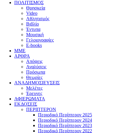
ΠΟΛΙΤΙΣΜΟΣ
Θρησκεία
Video
Αθλητισμός
Βιβλίο
Έντυπα
Μουσική
Γελοιογραφίες
E-books
MME
ΑΡΘΡΑ
Απόψεις
Αναλύσεις
Πρόσωπα
Θεωρίες
ΑΝΑΔΗΜΟΣΙΕΥΣΕΙΣ
Μελέτες
Έρευνες
ΑΦΙΕΡΩΜΑΤΑ
ΕΚΔΟΣΕΙΣ
ΠΕΡΙΠΤΕΡΟΝ
Περιοδικό Περίπτερον 2025
Περιοδικό Περίπτερον 2024
Περιοδικό Περίπτερον 2023
Περιοδικό Περίπτερον 2022