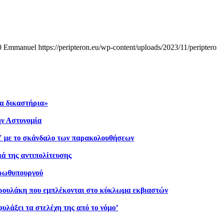
0
Emmanuel
https://peripteron.eu/wp-content/uploads/2023/11/peripter
α δικαστήρια»
ην Αστυνομία
ΣΥ με το σκάνδαλο των παρακολουθήσεων
ά της αντιπολίτευσης
πρωθυπουργού
δρουλάκη που εμπλέκονται στο κύκλωμα εκβιαστών
λάξει τα στελέχη της από το νόμο’