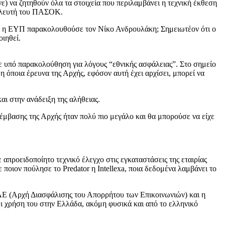
ε) να ζητηθούν όλα τα στοιχεία που περιλαμβάνει η τεχνική έκθεση
ουλευτή του ΠΑΣΟΚ.
ιατί η ΕΥΠ παρακολουθούσε τον Νίκο Ανδρουλάκη; Σημειωτέον ότι ο
ιηθεί.
ε υπό παρακολούθηση για λόγους “εθνικής ασφάλειας”. Στο σημείο
 όποια έρευνα της Αρχής, εφόσον αυτή έχει αρχίσει, μπορεί να
ι στην ανάδειξη της αλήθειας.
έμβασης της Αρχής ήταν πολύ πιο μεγάλο και θα μπορούσε να είχε
 απροειδοποίητο τεχνικό έλεγχο στις εγκαταστάσεις της εταιρίας
ποιον πούλησε το Predator η Ιntellexa, ποια δεδομένα λαμβάνει το
ΑΕ (Αρχή Διασφάλισης του Απορρήτου των Επικοινωνιών) και η
ι χρήση του στην Ελλάδα, ακόμη φυσικά και από το ελληνικό