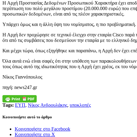
Η Αρχή Προστασίας Δεδομένων Προσωπικού Χαρακτήρα έχει αποδείξε
περίπτωση του πολύ μεγάλου προστίμου (20.000.000 ευρώ) που επι
προσωπικών δεδομένων, είναι από τις πλέον χαρακτηριστικές.
Υπάρχει όμως και η άλλη όψη του νομίσματος, η πιο προβληματική.
Η Αρχή δεν προχώρησε σε τεχνικό έλεγχο στην εταιρία Cisco παρά 
ότι από τις συμβάσεις που δεσμεύουν την εταιρία με το ελληνικό 
Και μέχρι τώρα, όπως εξηγήθηκε και παραπάνω, η Αρχή δεν έχει επ
Όλα αυτά ενώ είναι σαφές ότι στην υπόθεση των παρακολουθήσεω
τους όπως αυτό της ιδιωτικότητας που η Αρχή έχει χρέος, εκ του νόμ
Νίκος Γιαννόπουλος
πηγή: news247.gr
Tags:
ΕΥΠ
,
Νίκος Ανδρουλάκης
,
υποκλοπές
Κοινοποιήστε αυτό το άρθρο
Κοινοποιήστε στο Facebook
Κοινοποιήστε στο X