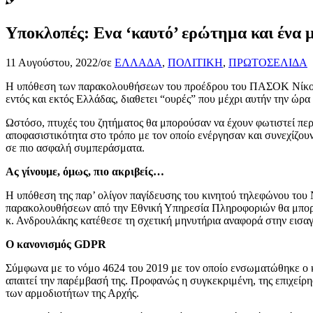
Υποκλοπές: Ενα ‘καυτό’ ερώτημα και ένα μ
11 Αυγούστου, 2022
/
σε
ΕΛΛΑΔΑ
,
ΠΟΛΙΤΙΚΗ
,
ΠΡΩΤΟΣΕΛΙΔΑ
Η υπόθεση των παρακολουθήσεων του προέδρου του ΠΑΣΟΚ Νίκου Α
εντός και εκτός Ελλάδας, διαθετει “ουρές” που μέχρι αυτήν την ώ
Ωστόσο, πτυχές του ζητήματος θα μπορούσαν να έχουν φωτιστεί περ
αποφασιστικότητα στο τρόπο με τον οποίο ενέργησαν και συνεχίζου
σε πιο ασφαλή συμπεράσματα.
Ας γίνουμε, όμως, πιο ακριβείς…
Η υπόθεση της παρ’ ολίγον παγίδευσης του κινητού τηλεφώνου το
παρακολουθήσεων από την Εθνική Υπηρεσία Πληροφοριών θα μπορ
κ. Ανδρουλάκης κατέθεσε τη σχετική μηνυτήρια αναφορά στην εισα
Ο κανονισμός GDPR
Σύμφωνα με το νόμο 4624 του 2019 με τον οποίο ενσωματώθηκε ο κ
απαιτεί την παρέμβασή της. Προφανώς η συγκεκριμένη, της επιχείρη
των αρμοδιοτήτων της Αρχής.