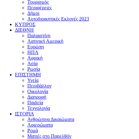
Τουρισμός
Περιφέρειες
Δήμοι
Αυτοδιοικητικές Εκλογές 2023
ΚΥΠΡΟΣ
ΔΙΕΘΝΗ
Παλαιστίνη
Λατινική Αμερική
Ευρώπη
ΗΠΑ
Αφρική
Ασία
Ρωσία
ΕΠΙΣΤΗΜΗ
Υγεία
Περιβάλλον
Οικολογία
Διατροφή
Παιδεία
Τεχνολογία
ΙΣΤΟΡΙΑ
Ανθρώπινα Δικαιώματα
Αφιερώματα
Ρομά
Ματιές στο Παρελθόν