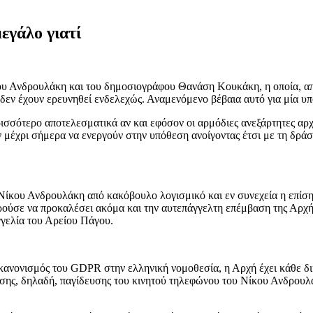
εγάλο γιατί
νδρουλάκη και του δημοσιογράφου Θανάση Κουκάκη, η οποία, απολ
ρα δεν έχουν ερευνηθεί ενδελεχώς. Αναμενόμενο βέβαια αυτό για μία
ισσότερο αποτελεσματικά αν και εφόσον οι αρμόδιες ανεξάρτητες αρχ
ν μέχρι σήμερα να ενεργούν στην υπόθεση ανοίγοντας έτσι με τη δρά
υ Νίκου Ανδρουλάκη από κακόβουλο λογισμικό και εν συνεχεία η επ
ούσε να προκαλέσει ακόμα και την αυτεπάγγελτη επέμβαση της Αρ
γγελία του Αρείου Πάγου.
ανονισμός του GDPR στην ελληνική νομοθεσία, η Αρχή έχει κάθε δι
σης, δηλαδή, παγίδευσης του κινητού τηλεφώνου του Νίκου Ανδρουλάκ