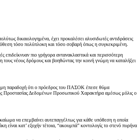
ύτως δικαιολογημένα, έχει προκαλέσει αλυσιδωτές αντιδράσεις
 υπόθεση τόσο πολύπλοκη και τόσο σοβαρή όπως η συγκεκριμένη.
ές επιδείκνυαν πιο γρήγορα αντανακλαστικά και περισσότερη
ση τους νέους δρόμους και βοηθώντας την κοινή γνώμη να καταλήξει
ίσημη παραδοχή ότι ο πρόεδρος του ΠΑΣΟΚ έπεσε θύμα
χής Προστασίας Δεδομένων Προσωπικού Χαρακτήρα αμέσως μόλις ο
καίωμα να επεμβαίνει αυτεπαγγέλτως για κάθε υπόθεση η οποία
η είναι κατ’ εξοχήν τέτοια, “ακουμπά” κοντολογίς το στενό πυρήνα