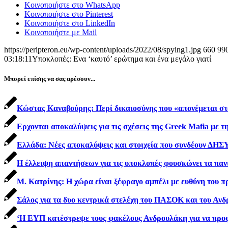
Κοινοποιήστε στο WhatsApp
Κοινοποιήστε στο Pinterest
Κοινοποιήστε στο LinkedIn
Κοινοποιήστε με Mail
https://peripteron.eu/wp-content/uploads/2022/08/spying1.jpg
660
99
03:18:11
Υποκλοπές: Ενα ‘καυτό’ ερώτημα και ένα μεγάλο γιατί
Μπορεί επίσης να σας αρέσουν...
Κώστας Καναβούρης: Περί δικαιοσύνης που «απονέμεται στ
Ερχονται αποκαλύψεις για τις σχέσεις της Greek Mafia με τ
Ελλάδα: Νέες αποκαλύψεις και στοιχεία που συνδέουν ΔΗ
Η έλλειψη απαντήσεων για τις υποκλοπές φουσκώνει τα πανι
Μ. Κατρίνης: Η χώρα είναι ξέφραγο αμπέλι με ευθύνη του 
Σάλος για τα δυο κεντρικά στελέχη του ΠΑΣΟΚ και του Αν
‘Η ΕΥΠ κατέστρεψε τους φακέλους Ανδρουλάκη για να προφυ