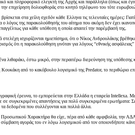
ικό και πληροφορικό ελεγκτή της Αρχής και παράλληλα (όπως και έγιν
σε την επιχείρηση δολιοφθοράς στο κινητό τηλέφωνο του τότε ευρωβ
υ βρίσκεται στα χείλη σχεδόν κάθε Ελληνα τις τελευταίες ημέρες: Γ
α ο λόγος της παρακολούθησής του αίτημα που ακόμη δεν έχει ικανοπο
παγγέλτως για κάθε υπόθεση η οποία απαιτεί την παρέμβασή της.
 στελέχη ισχυρίζονται ημιεπίσημα, ότι ο Νίκος Ανδρουλάκης βρέθηκ
σμός ότι η παρακολούθηση γινόταν για λόγους “εθνικής ασφάλειας” η
να λιθαράκι, έστω μικρό, στην περαιτέρω διερεύνηση της υπόθεσης κα
Κουκάκη από το κακόβουλο λογισμικό της Predator, το περιθώριο επ
γραφική έρευνα, το εμπορεύεται στην Ελλάδα η εταιρεία Intellexa. Με
ε σε συγκεκριμένες απαντήσεις για πολύ συγκεκριμένα ερωτήματα: Σε 
ν τα δεδομένα που συλλέγονται και πολλά άλλα.
ν Προσωπικού Χαρακτήρα θα είχε, πέρα από κάθε αμφιβολία, την ΑΔ
 σύμβαση αγοράς του εν λόγω λογισμικού από τον οποιονδήποτε κάνε