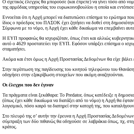
Ο σχετικός έλεγχος θα μπορούσε (και έπρεπε) να γίνει τόσο από νομ
της αρμόδιας υπηρεσίας του ευρωκοινοβουλίου η οποία και εντόπι
Εννοείται ότι η Αρχή μπορεί να διατυπώσει επίσημα το ερώτημα πο
ίδιος ο πρόεδρος του ΠΑΣΟΚ έχει ζητήσει να δοθεί στη δημοσιότητ
Σύμφωνα με το νόμο, η Αρχή έχει κάθε δικαίωμα να επεμβαίνει αυτε
Η ΕΥΠ προφανώς θα ισχυριζόταν, όπως έτσι και αλλιώς κυβερνητικά
αυτό ο 4629 προστατεύει την ΕΥΠ. Εφόσον υπάρξει επίσημα ο ισχυρι
σταματήσει.
Ακόμα και έτσι όμως η Αρχή Προστασίας Δεδομένων θα είχε βάλει έ
Στην περίπτωση της παγίδευσης του κινητού τηλεφώνου του Θανάση 
οδηγήσει στην εξακρίβωση στοιχείων που ακόμη αναζητούνται.
Οι έλεγχοι που δεν έγιναν
Τα πράγματα είναι ξεκάθαρα: Το Predator, όπως κατέδειξε η δημοσιο
(όπως έχει κάθε δικαίωμα να διατάξει από το νόμο) η Αρχή θα έφταν
λογισμικό, πόσο καιρό τα διατηρεί στην κατοχή της, που καταλήγου
Στο πλευρό της σ’ αυτήν την έρευνα η Αρχή Προστασίας Δεδομένω
σύμπραξη των δύο πιθανώς θα οδηγούσε σε λαβράκια όπως, πχ, στη
κράτος.