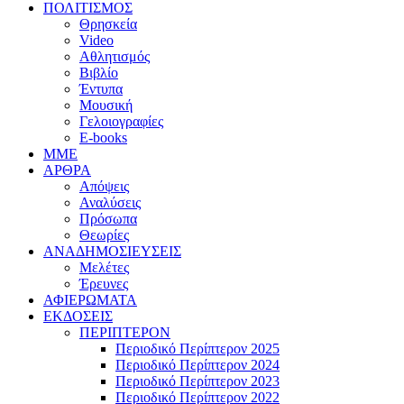
ΠΟΛΙΤΙΣΜΟΣ
Θρησκεία
Video
Αθλητισμός
Βιβλίο
Έντυπα
Μουσική
Γελοιογραφίες
E-books
MME
ΑΡΘΡΑ
Απόψεις
Αναλύσεις
Πρόσωπα
Θεωρίες
ΑΝΑΔΗΜΟΣΙΕΥΣΕΙΣ
Μελέτες
Έρευνες
ΑΦΙΕΡΩΜΑΤΑ
ΕΚΔΟΣΕΙΣ
ΠΕΡΙΠΤΕΡΟΝ
Περιοδικό Περίπτερον 2025
Περιοδικό Περίπτερον 2024
Περιοδικό Περίπτερον 2023
Περιοδικό Περίπτερον 2022