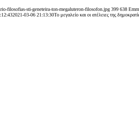
o-filosofias-sti-geneteira-ton-megaluteron-filosofon.jpg
399
638
Emma
:12:43
2021-03-06 21:13:30
Το μεγαλείο και οι ατέλειες της δημοκρατί