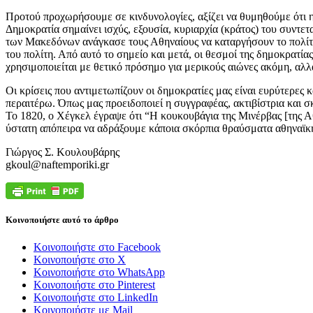
Προτού προχωρήσουμε σε κινδυνολογίες, αξίζει να θυμηθούμε ότι η 
Δημοκρατία σημαίνει ισχύς, εξουσία, κυριαρχία (κράτος) του συντετ
των Μακεδόνων ανάγκασε τους Αθηναίους να καταργήσουν το πολίτευ
του πολίτη. Από αυτό το σημείο και μετά, οι θεσμοί της δημοκρατ
χρησιμοποιείται με θετικό πρόσημο για μερικούς αιώνες ακόμη, αλλ
Οι κρίσεις που αντιμετωπίζουν οι δημοκρατίες μας είναι ευρύτερες
περαιτέρω. Όπως μας προειδοποιεί η συγγραφέας, ακτιβίστρια και σ
Το 1820, ο Χέγκελ έγραψε ότι “Η κουκουβάγια της Μινέρβας [της Αθ
ύστατη απόπειρα να αδράξουμε κάποια σκόρπια θραύσματα αθηναϊκής
Γιώργος Σ. Κουλουβάρης
gkoul@naftemporiki.gr
Κοινοποιήστε αυτό το άρθρο
Κοινοποιήστε στο Facebook
Κοινοποιήστε στο X
Κοινοποιήστε στο WhatsApp
Κοινοποιήστε στο Pinterest
Κοινοποιήστε στο LinkedIn
Κοινοποιήστε με Mail