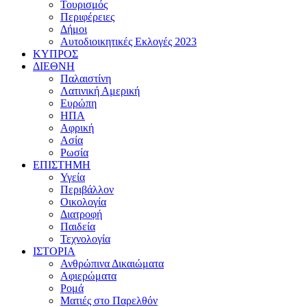
Τουρισμός
Περιφέρειες
Δήμοι
Αυτοδιοικητικές Εκλογές 2023
ΚΥΠΡΟΣ
ΔΙΕΘΝΗ
Παλαιστίνη
Λατινική Αμερική
Ευρώπη
ΗΠΑ
Αφρική
Ασία
Ρωσία
ΕΠΙΣΤΗΜΗ
Υγεία
Περιβάλλον
Οικολογία
Διατροφή
Παιδεία
Τεχνολογία
ΙΣΤΟΡΙΑ
Ανθρώπινα Δικαιώματα
Αφιερώματα
Ρομά
Ματιές στο Παρελθόν