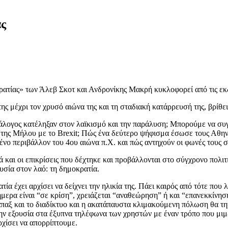
ας
κρατίας» των Άλεβ Σκοτ και Ανδρονίκης Μακρή κυκλοφορεί από τις εκ
ς μέχρι τον χρυσό αιώνα της και τη σταδιακή κατάρρευσή της, βρίθει
 διάλογος κατέληξαν στον λαϊκισμό και την παράλυση; Μπορούμε να 
της Μήλου με το Brexit; Πώς ένα δεύτερο ψήφισμα έσωσε τους Αθηνα
νο περιβάλλον του 4ου αιώνα π.Χ. και πώς αντηχούν οι φωνές τους 
και οι επικρίσεις που δέχτηκε και προβάλλονται στο σύγχρονο πολιτι
υσία στον λαό: τη δημοκρατία.
α έχει αρχίσει να δείχνει την ηλικία της. Πάει καιρός από τότε που
ήμερα είναι “σε κρίση”, χρειάζεται “αναθεώρηση” ή και “επανεκκίνησ
παξ και το διαδίκτυο και η ακατάπαυστα κλιμακούμενη πόλωση θα την
 την εξουσία στα έξυπνα τηλέφωνα των χρηστών με έναν τρόπο που μιμ
χίσει να απορρίπτουμε.