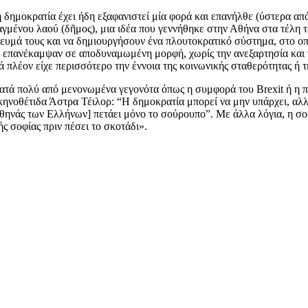
δημοκρατία έχει ήδη εξαφανιστεί μία φορά και επανήλθε (ύστερα από π
αγμένου λαού (δῆμος), μια ιδέα που γεννήθηκε στην Αθήνα στα τέλη τ
μά τους και να δημιουργήσουν ένα πλουτοκρατικό σύστημα, στο οποίο
ίας επανέκαμψαν σε αποδυναμωμένη μορφή, χωρίς την ανεξαρτησία και 
ά πλέον είχε περισσότερο την έννοια της κοινωνικής σταθερότητας ή 
 κατά πολύ από μενονωμένα γεγονότα όπως η συμφορά του Brexit ή η π
κηνοθέτιδα Άστρα Τέιλορ: “Η δημοκρατία μπορεί να μην υπάρχει, αλλ
ηνάς των Ελλήνων] πετάει μόνο το σούρουπο”. Με άλλα λόγια, η σοφία
 σοφίας πριν πέσει το σκοτάδι».