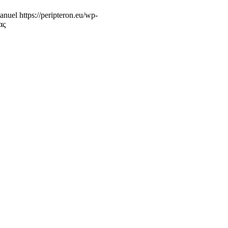
nuel
https://peripteron.eu/wp-
ας