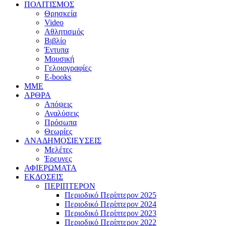
ΠΟΛΙΤΙΣΜΟΣ
Θρησκεία
Video
Αθλητισμός
Βιβλίο
Έντυπα
Μουσική
Γελοιογραφίες
E-books
MME
ΑΡΘΡΑ
Απόψεις
Αναλύσεις
Πρόσωπα
Θεωρίες
ΑΝΑΔΗΜΟΣΙΕΥΣΕΙΣ
Μελέτες
Έρευνες
ΑΦΙΕΡΩΜΑΤΑ
ΕΚΔΟΣΕΙΣ
ΠΕΡΙΠΤΕΡΟΝ
Περιοδικό Περίπτερον 2025
Περιοδικό Περίπτερον 2024
Περιοδικό Περίπτερον 2023
Περιοδικό Περίπτερον 2022