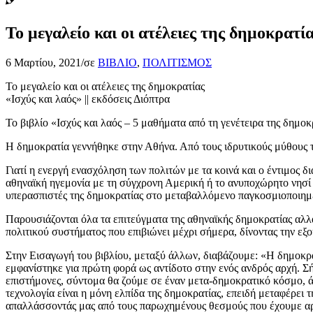
Το μεγαλείο και οι ατέλειες της δημοκρατί
6 Μαρτίου, 2021
/
σε
ΒΙΒΛΙΟ
,
ΠΟΛΙΤΙΣΜΟΣ
Το μεγαλείο και οι ατέλειες της δημοκρατίας
«Ισχύς και λαός» || εκδόσεις Διόπτρα
Το βιβλίο «Ισχύς και λαός – 5 μαθήματα από τη γενέτειρα της δημο
Η δημοκρατία γεννήθηκε στην Αθήνα. Από τους ιδρυτικούς μύθους τη
Γιατί η ενεργή ενασχόληση των πολιτών με τα κοινά και ο έντιμος
αθηναϊκή ηγεμονία με τη σύγχρονη Αμερική ή το ανυποχώρητο νησί 
υπερασπιστές της δημοκρατίας στο μεταβαλλόμενο παγκοσμιοποιημέ
Παρουσιάζονται όλα τα επιτεύγματα της αθηναϊκής δημοκρατίας αλλά 
πολιτικού συστήματος που επιβιώνει μέχρι σήμερα, δίνοντας την εξο
Στην Εισαγωγή του βιβλίου, μεταξύ άλλων, διαβάζουμε: «Η δημοκρατί
εμφανίστηκε για πρώτη φορά ως αντίδοτο στην ενός ανδρός αρχή. Σ
επιστήμονες, σύντομα θα ζούμε σε έναν μετα-δημοκρατικό κόσμο, ά
τεχνολογία είναι η μόνη ελπίδα της δημοκρατίας, επειδή μεταφέρει
απαλλάσσοντάς μας από τους παρωχημένους θεσμούς που έχουμε αρ