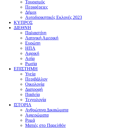
Τουρισμός
Περιφέρειες
Δήμοι
Αυτοδιοικητικές Εκλογές 2023
ΚΥΠΡΟΣ
ΔΙΕΘΝΗ
Παλαιστίνη
Λατινική Αμερική
Ευρώπη
ΗΠΑ
Αφρική
Ασία
Ρωσία
ΕΠΙΣΤΗΜΗ
Υγεία
Περιβάλλον
Οικολογία
Διατροφή
Παιδεία
Τεχνολογία
ΙΣΤΟΡΙΑ
Ανθρώπινα Δικαιώματα
Αφιερώματα
Ρομά
Ματιές στο Παρελθόν