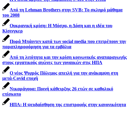
Από τη Lehman Brothers στην SVB: Το σκληρό μάθημα
του 2008
Ουκρανική κρίση: Η Μόσχα, η Δύση και η ιδέα του
Κίσινγκερ
Πυρά Μπάιντεν κατά των social media που επιτρέπουν την
παραπληροφόρηση για τα εμβόλια
Από τη λιτότητα και την κρίση κοινωνικής αναπαραγωγής
στους εργατικούς αγώνες των γυναικών στις ΗΠΑ
Ο νέος Ψυχρός Πόλεμος απειλή για την ανάκαμψη στη
μετά-Covid εποχή
Νικαράγουα: Ποινή κάθειρξης 26 ετών σε καθολικό
επίσκοπο
ΗΠΑ: Η ψευδαίσθηση της επιστροφής στην κανονικότητα