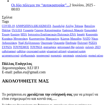
Οι δύο πόλεμοι της “αυτοκρατορίας”...
2 Ιουλίου, 2025 -
00:03
Σχόλια
Tags
COVID-19
ΑΝΘΡΩΠΙΝΑ ΔΙΚΑΙΩΜΑΤΑ
Ακροδεξιά
Αλέξης Τσίπρας
Βαγγέλης
Πάλλας
ΓΑΛΛΙΑ
Γερμανία
Γιώργος Κατρούγκαλος
Εμάνουελ Μακρόν
Ευρωπαϊκή
Ένωση
Ευρώπη
ΗΠΑ
Ινστιτούτο Εναλλακτικών Πολιτικών ΕΝΑ
Ισραήλ
Κορονοϊός
Κυριάκος Μητσοτάκης
Κωνσταντίνος Μαργαρίτης
Κώστας Μαυρίδης
ΝΑΤΟ
Νίκος
Ανδρουλάκης
Νιαζί Κιζίλγιουρεκ
Οικονομία
Ουκρανία
Πανδημία
Πολιτική
ΡΩΣΙΑ
ΣΥΡΙΖΑ
ΤΟΥΡΙΣΜΟΣ
ΤΟΥΡΚΙΑ
ανατιμήσεις
αστυνομική βία
εκλογές
εκλογές 2023
εμβολιασμοί
εμβόλια
ενεργειακή κρίση
κλιματική αλλαγή
κλιματική κρίση
μεταναστευτικό
πληθωρισμός
προσφυγικό
πυρκαγιές
ρατσισμός
υποκλοπές
φυσικό αέριο
Πάλλας Ευάγγελος
Δημοσιογράφος AEJ ΙFJ
E-mail: pallas.eu@gmail.com
ΑΚΟΛΟΥΘΗΣΤΕ ΜΑΣ
Το peripteron.eu
χρειάζεται την ενίσχυσή σας
για να μπορεί να
είναι ενημερωμένο και κοντά σας.....
Τα άρθρα που δημοσιεύονται στο Peripteron.eu, απηχούν και μόνον τις απόψεις των