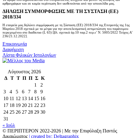
αρθρογράφων και σε καμία περίπτωση δεν υιοθετούνται από την ιστοσελίδα μας.
ΔΗΛΩΣΗ ΣΥΜΜΟΡΦΩΣΗΣ ΜΕ ΤΗ ΣΥΣΤΑΣΗ (ΕΕ)
2018/334
Η εταιρεία μας δηλώνει συμμόρφωση με τη Σύσταση (ΕΕ) 2018/334 της Επιτροπής της 1ης
Μαρτίου 2018 σχετικά με τα μέτρα για την αποτελεσματική αντιμετώπιση του παράνομου
περιεχομένου στο διαδίκτυο (L 63) [βλ. σχετικά άρ.10 παρ.2 περ.ε’ Ν. 5005/2022 Τεύχος A’
236/21.12.2022].
Επικοινωνία
Διαφήμιση
Λίστα Φιλικών Ιστολογίων
Αύγουστος 2026
Δ
Τ
Τ
Π
Π
Σ
Κ
1
2
3
4
5
6
7
8
9
10
11
12
13
14
15
16
17
18
19
20
21
22
23
24
25
26
27
28
29
30
31
« Ιούλ
© ΠΕΡΙΠΤΕΡΟΝ 2022-
2026 | Με την Επιφύλαξη Παντός
Δικαιώματος
| created by: Deltagraphix