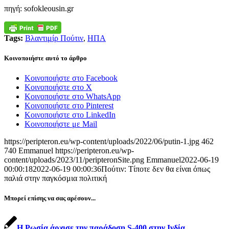
πηγή: sofokleousin.gr
Tags:
Βλα­ντι­μίρ Πού­τιν
,
ΗΠΑ
Κοινοποιήστε αυτό το άρθρο
Κοινοποιήστε στο Facebook
Κοινοποιήστε στο X
Κοινοποιήστε στο WhatsApp
Κοινοποιήστε στο Pinterest
Κοινοποιήστε στο LinkedIn
Κοινοποιήστε με Mail
https://peripteron.eu/wp-content/uploads/2022/06/putin-1.jpg
462
740
Emmanuel
https://peripteron.eu/wp-
content/uploads/2023/11/peripteronSite.png
Emmanuel
2022-06-19
00:00:18
2022-06-19 00:00:36
Πούτιν: Τίποτε δεν θα είναι όπως
παλιά στην παγκόσμια πολιτική
Μπορεί επίσης να σας αρέσουν...
Η Ρωσία άρχισε την παράδοση S-400 στην Ινδία