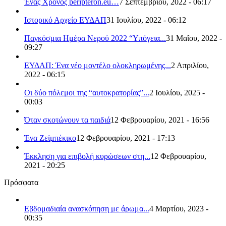
Ένας Χρόνος peripteron.eu…
7 Σεπτεμβρίου, 2022 - 06:17
Ιστορικό Αρχείο ΕΥΔΑΠ
31 Ιουλίου, 2022 - 06:12
Παγκόσμια Ημέρα Νερού 2022 “Υπόγεια...
31 Μαΐου, 2022 -
09:27
ΕΥΔΑΠ: Ένα νέο μοντέλο ολοκληρωμένης...
2 Απριλίου,
2022 - 06:15
Οι δύο πόλεμοι της “αυτοκρατορίας”...
2 Ιουλίου, 2025 -
00:03
Όταν σκοτώνουν τα παιδιά
12 Φεβρουαρίου, 2021 - 16:56
Ένα Ζεϊμπέκικο
12 Φεβρουαρίου, 2021 - 17:13
Έκκληση για επιβολή κυρώσεων στη...
12 Φεβρουαρίου,
2021 - 20:25
Πρόσφατα
Εβδομαδιαία ανασκόπηση με άρωμα...
4 Μαρτίου, 2023 -
00:35