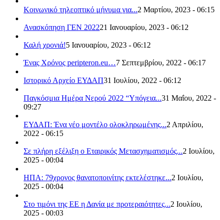
Κοινωνικό τηλεοπτικό μήνυμα για...
2 Μαρτίου, 2023 - 06:15
Ανασκόπηση ΓΕΝ 2022
21 Ιανουαρίου, 2023 - 06:12
Καλή χρονιά!
5 Ιανουαρίου, 2023 - 06:12
Ένας Χρόνος peripteron.eu…
7 Σεπτεμβρίου, 2022 - 06:17
Ιστορικό Αρχείο ΕΥΔΑΠ
31 Ιουλίου, 2022 - 06:12
Παγκόσμια Ημέρα Νερού 2022 “Υπόγεια...
31 Μαΐου, 2022 -
09:27
ΕΥΔΑΠ: Ένα νέο μοντέλο ολοκληρωμένης...
2 Απριλίου,
2022 - 06:15
Σε πλήρη εξέλιξη ο Εταιρικός Μετασχηματισμός...
2 Ιουλίου,
2025 - 00:04
ΗΠΑ: 79χρονος θανατοποινίτης εκτελέστηκε...
2 Ιουλίου,
2025 - 00:04
Στο τιμόνι της ΕΕ η Δανία με προτεραιότητες...
2 Ιουλίου,
2025 - 00:03