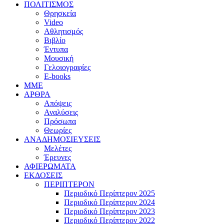
ΠΟΛΙΤΙΣΜΟΣ
Θρησκεία
Video
Αθλητισμός
Βιβλίο
Έντυπα
Μουσική
Γελοιογραφίες
E-books
MME
ΑΡΘΡΑ
Απόψεις
Αναλύσεις
Πρόσωπα
Θεωρίες
ΑΝΑΔΗΜΟΣΙΕΥΣΕΙΣ
Μελέτες
Έρευνες
ΑΦΙΕΡΩΜΑΤΑ
ΕΚΔΟΣΕΙΣ
ΠΕΡΙΠΤΕΡΟΝ
Περιοδικό Περίπτερον 2025
Περιοδικό Περίπτερον 2024
Περιοδικό Περίπτερον 2023
Περιοδικό Περίπτερον 2022