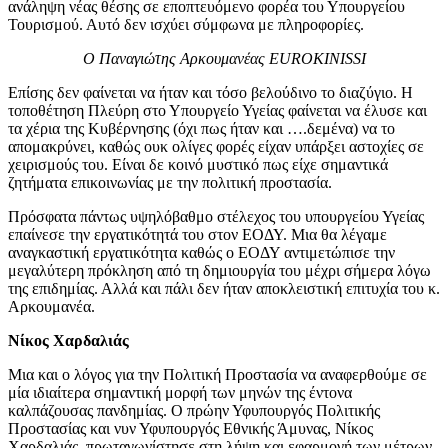
ανάληψη νέας θέσης σε εποπτευόμενο φορέα του Υπουργείου
Τουρισμού. Αυτό δεν ισχύει σύμφωνα με πληροφορίες.
Ο Παναγιώτης Αρκουμανέας EUROKINISSI
Επίσης δεν φαίνεται να ήταν και τόσο βελούδινο το διαζύγιο. Η
τοποθέτηση Πλεύρη στο Υπουργείο Υγείας φαίνεται να έλυσε και
τα χέρια της Κυβέρνησης (όχι πως ήταν και ….δεμένα) να το
απομακρύνει, καθώς ουκ ολίγες φορές είχαν υπάρξει αστοχίες σε
χειρισμούς του. Είναι δε κοινό μυστικό πως είχε σημαντικά
ζητήματα επικοινωνίας με την πολιτική προστασία.
Πρόσφατα πάντως υψηλόβαθμο στέλεχος του υπουργείου Υγείας
επαίνεσε την εργατικότητά του στον ΕΟΔΥ. Μια θα λέγαμε
αναγκαστική εργατικότητα καθώς ο ΕΟΔΥ αντιμετώπισε την
μεγαλύτερη πρόκληση από τη δημιουργία του μέχρι σήμερα λόγω
της επιδημίας. Αλλά και πάλι δεν ήταν αποκλειστική επιτυχία του κ.
Αρκουμανέα.
Νίκος Χαρδαλιάς
Μια και ο λόγος για την Πολιτική Προστασία να αναφερθούμε σε
μία ιδιαίτερα σημαντική μορφή των μηνών της έντονα
καλπάζουσας πανδημίας. Ο πρώην Υφυπουργός Πολιτικής
Προστασίας και νυν Υφυπουργός Εθνικής Άμυνας, Νίκος
Χαρδαλιάς, πρωταγωνίστησε στη λήψη και εφαρμογή των μέτρων