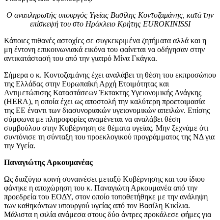
Ο αναπληρωτής υπουργός Υγείας Βασίλης Κοντοζαμάνης, κατά την
επίσκεψή του στο Ηράκλειο Κρήτης EUROKINISSI
Κάποιες πιθανές αστοχίες σε συγκεκριμένα ζητήματα αλλά και η
μη έντονη επικοινωνιακά εικόνα του φαίνεται να οδήγησαν στην
αντικατάστασή του από την γιατρό Μίνα Γκάγκα.
Σήμερα ο κ. Κοντοζαμάνης έχει αναλάβει τη θέση του εκπροσώπου
της Ελλάδας στην Ευρωπαϊκή Αρχή Ετοιμότητας και
Αντιμετώπισης Καταστάσεων Έκτακτης Υγειονομικής Ανάγκης
(HERA), η οποία έχει ως αποστολή την καλύτερη προετοιμασία
της ΕΕ έναντι των διασυνοριακών υγειονομικών απειλών. Επίσης
σύμφωνα με πληροφορίες αναμένεται να αναλάβει θέση
συμβούλου στην Κυβέρνηση σε θέματα υγείας. Μην ξεχνάμε ότι
συντόνισε τη σύνταξη του προεκλογικού προγράμματος της ΝΔ για
την Υγεία.
Παναγιώτης Αρκουμανέας
Ως διαζύγιο κοινή συναινέσει μεταξύ Κυβέρνησης και του ίδιου
φάνηκε η αποχώρηση του κ. Παναγιώτη Αρκουμανέα από την
προεδρεία του ΕΟΔΥ, στον οποίο τοποθετήθηκε με την ανάληψη
των καθηκόντων υπουργού υγείας από τον Βασίλη Κικίλια.
Μάλιστα η φιλία ανάμεσα στους δύο άντρες προκάλεσε φήμες για