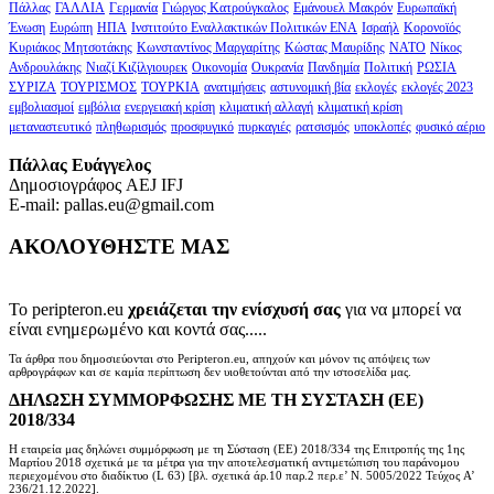
Πάλλας
ΓΑΛΛΙΑ
Γερμανία
Γιώργος Κατρούγκαλος
Εμάνουελ Μακρόν
Ευρωπαϊκή
Ένωση
Ευρώπη
ΗΠΑ
Ινστιτούτο Εναλλακτικών Πολιτικών ΕΝΑ
Ισραήλ
Κορονοϊός
Κυριάκος Μητσοτάκης
Κωνσταντίνος Μαργαρίτης
Κώστας Μαυρίδης
ΝΑΤΟ
Νίκος
Ανδρουλάκης
Νιαζί Κιζίλγιουρεκ
Οικονομία
Ουκρανία
Πανδημία
Πολιτική
ΡΩΣΙΑ
ΣΥΡΙΖΑ
ΤΟΥΡΙΣΜΟΣ
ΤΟΥΡΚΙΑ
ανατιμήσεις
αστυνομική βία
εκλογές
εκλογές 2023
εμβολιασμοί
εμβόλια
ενεργειακή κρίση
κλιματική αλλαγή
κλιματική κρίση
μεταναστευτικό
πληθωρισμός
προσφυγικό
πυρκαγιές
ρατσισμός
υποκλοπές
φυσικό αέριο
Πάλλας Ευάγγελος
Δημοσιογράφος AEJ ΙFJ
E-mail: pallas.eu@gmail.com
ΑΚΟΛΟΥΘΗΣΤΕ ΜΑΣ
Το peripteron.eu
χρειάζεται την ενίσχυσή σας
για να μπορεί να
είναι ενημερωμένο και κοντά σας.....
Τα άρθρα που δημοσιεύονται στο Peripteron.eu, απηχούν και μόνον τις απόψεις των
αρθρογράφων και σε καμία περίπτωση δεν υιοθετούνται από την ιστοσελίδα μας.
ΔΗΛΩΣΗ ΣΥΜΜΟΡΦΩΣΗΣ ΜΕ ΤΗ ΣΥΣΤΑΣΗ (ΕΕ)
2018/334
Η εταιρεία μας δηλώνει συμμόρφωση με τη Σύσταση (ΕΕ) 2018/334 της Επιτροπής της 1ης
Μαρτίου 2018 σχετικά με τα μέτρα για την αποτελεσματική αντιμετώπιση του παράνομου
περιεχομένου στο διαδίκτυο (L 63) [βλ. σχετικά άρ.10 παρ.2 περ.ε’ Ν. 5005/2022 Τεύχος A’
236/21.12.2022].