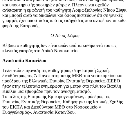
και υποστηρικτής αυστηρών μέτρων. Πλέον είναι σχεδόν
ανύπαρκτη η εμφάνισή του καθηγητή Λοιμωξιολογίας Νίκου Σύψα,
και μπορεί αυτό να δικαιώνει και όσους πιστεύουν ότι σε γενικές
γραμμές έχει αποστάσεις από τις εισηγήσεις που αναφέρονται κάθε
φορά της Επιτροπής.
O Νίκος Σύψας
Βέβαια ο καθηγητής δεν είναι απών από τα καθήκοντά του ως
κλινικός γιατρός στο Λαϊκό Νοσοκομείο.
Αναστασία Κοτανίδου
Τελευταία εμφάνιση της καθηγήτριας στην Ιατρική Σχολή,
διευθύντριας της Ά Πανεπιστημιακής ΜΕΘ του νοσοκομείου και
προέδρου της Ελληνικής Εταιρίας Εντατικής Θεραπείας (ΕΕΕΘ
ήταν στην τελευταία ενημέρωση για μέτρα στο πλάι του Βασίλη
Κικίλια μια εβδομάδα πριν τον ανασχηματισμό.
Το μέλος της Επιτροπής Εμπειρογνωμόνων, πρόεδρος της
Εταιρείας Εντατικής Θεραπείας, Καθηγήτρια της Ιατρικής Σχολής
του ΕΚΠΑ και Διευθύντρια ΜΕΘ στο Νοσοκομείο «
Ευαγγελισμός», Αναστασία Κοτανίδου.