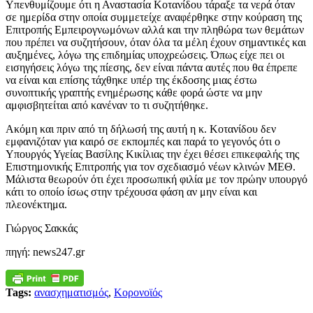
Υπενθυμίζουμε ότι η Αναστασία Κοτανίδου τάραξε τα νερά όταν
σε ημερίδα στην οποία συμμετείχε αναφέρθηκε στην κούραση της
Επιτροπής Εμπειρογνωμόνων αλλά και την πληθώρα των θεμάτων
που πρέπει να συζητήσουν, όταν όλα τα μέλη έχουν σημαντικές και
αυξημένες, λόγω της επιδημίας υποχρεώσεις. Όπως είχε πει οι
εισηγήσεις λόγω της πίεσης, δεν είναι πάντα αυτές που θα έπρεπε
να είναι και επίσης τάχθηκε υπέρ της έκδοσης μιας έστω
συνοπτικής γραπτής ενημέρωσης κάθε φορά ώστε να μην
αμφισβητείται από κανέναν το τι συζητήθηκε.
Ακόμη και πριν από τη δήλωσή της αυτή η κ. Κοτανίδου δεν
εμφανιζόταν για καιρό σε εκπομπές και παρά το γεγονός ότι ο
Υπουργός Υγείας Βασίλης Κικίλιας την έχει θέσει επικεφαλής της
Επιστημονικής Επιτροπής για τον σχεδιασμό νέων κλινών ΜΕΘ.
Μάλιστα θεωρούν ότι έχει προσωπική φιλία με τον πρώην υπουργό
κάτι το οποίο ίσως στην τρέχουσα φάση αν μην είναι και
πλεονέκτημα.
Γιώργος Σακκάς
πηγή: news247.gr
Tags:
ανασχηματισμός
,
Κορονοϊός