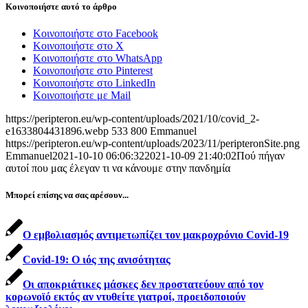
Κοινοποιήστε αυτό το άρθρο
Κοινοποιήστε στο Facebook
Κοινοποιήστε στο X
Κοινοποιήστε στο WhatsApp
Κοινοποιήστε στο Pinterest
Κοινοποιήστε στο LinkedIn
Κοινοποιήστε με Mail
https://peripteron.eu/wp-content/uploads/2021/10/covid_2-
e1633804431896.webp
533
800
Emmanuel
https://peripteron.eu/wp-content/uploads/2023/11/peripteronSite.png
Emmanuel
2021-10-10 06:06:32
2021-10-09 21:40:02
Πού πήγαν
αυτοί που μας έλεγαν τι να κάνουμε στην πανδημία
Μπορεί επίσης να σας αρέσουν...
Ο εμβολιασμός αντιμετωπίζει τον μακροχρόνιο Covid-19
Covid-19: Ο ιός της ανισότητας
Οι αποκριάτικες μάσκες δεν προστατεύουν από τον
κορωνοϊό εκτός αν ντυθείτε γιατροί, προειδοποιούν