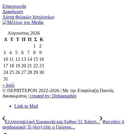
Επικοινωνία
Διαφήμιση
Λίστα Φιλικών Ιστολογίων
Αύγουστος 2026
Δ
Τ
Τ
Π
Π
Σ
Κ
1
2
3
4
5
6
7
8
9
10
11
12
13
14
15
16
17
18
19
20
21
22
23
24
25
26
27
28
29
30
31
« Ιούλ
© ΠΕΡΙΠΤΕΡΟΝ 2022-
2026 | Με την Επιφύλαξη Παντός
Δικαιώματος
| created by: Deltagraphix
Link to Mail
Ελληνογαλλική Συμφωνία και Άρθρο 51 Χάρτη...
Φρεγάτες ή
αναδρομικά; Τι (δεν) είπε ο Γιώργος...