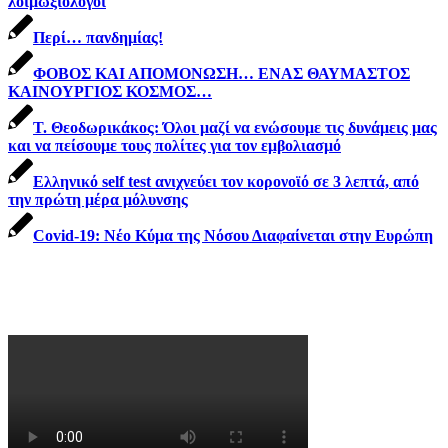
λοιμωξιολόγοι
Περί… πανδημίας!
ΦΟΒΟΣ ΚΑΙ ΑΠΟΜΟΝΩΣΗ… ΕΝΑΣ ΘΑΥΜΑΣΤΟΣ
ΚΑΙΝΟΥΡΓΙΟΣ ΚΟΣΜΟΣ…
Τ. Θεοδωρικάκος: Όλοι μαζί να ενώσουμε τις δυνάμεις μας
και να πείσουμε τους πολίτες για τον εμβολιασμό
Ελληνικό self test ανιχνεύει τον κορoνοϊό σε 3 λεπτά, από
την πρώτη μέρα μόλυνσης
Covid-19: Νέο Κύμα της Νόσου Διαφαίνεται στην Ευρώπη