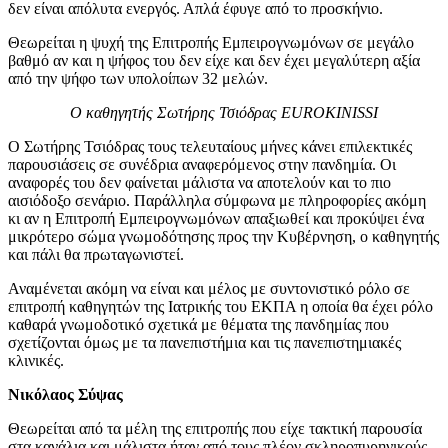
δεν είναι απόλυτα ενεργός. Απλά έφυγε από το προσκήνιο.
Θεωρείται η ψυχή της Επιτροπής Εμπειρογνωμόνων σε μεγάλο
βαθμό αν και η ψήφος του δεν είχε και δεν έχει μεγαλύτερη αξία
από την ψήφο των υπολοίπων 32 μελών.
Ο καθηγητής Σωτήρης Τσιόδρας EUROKINISSI
Ο Σωτήρης Τσιόδρας τους τελευταίους μήνες κάνει επιλεκτικές
παρουσιάσεις σε συνέδρια αναφερόμενος στην πανδημία. Οι
αναφορές του δεν φαίνεται μάλιστα να αποτελούν και το πιο
αισιόδοξο σενάριο. Παράλληλα σύμφωνα με πληροφορίες ακόμη
κι αν η Επιτροπή Εμπειρογνωμόνων απαξιωθεί και προκύψει ένα
μικρότερο σώμα γνωμοδότησης προς την Κυβέρνηση, ο καθηγητής
και πάλι θα πρωταγωνιστεί.
Αναμένεται ακόμη να είναι και μέλος με συντονιστικό ρόλο σε
επιτροπή καθηγητών της Ιατρικής του ΕΚΠΑ η οποία θα έχει ρόλο
καθαρά γνωμοδοτικό σχετικά με θέματα της πανδημίας που
σχετίζονται όμως με τα πανεπιστήμια και τις πανεπιστημιακές
κλινικές.
Νικόλαος Σύψας
Θεωρείται από τα μέλη της επιτροπής που είχε τακτική παρουσία
στα κανάλια και μάλιστα ήταν από τους πλέον σκληροπυρηνικούς