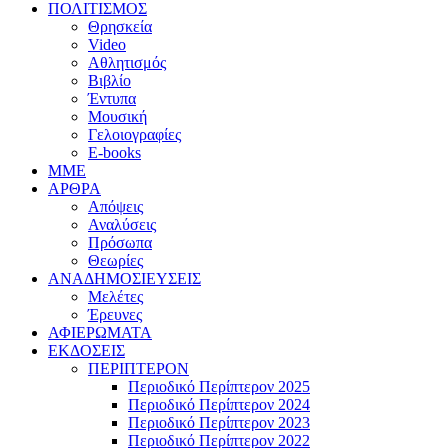
ΠΟΛΙΤΙΣΜΟΣ
Θρησκεία
Video
Αθλητισμός
Βιβλίο
Έντυπα
Μουσική
Γελοιογραφίες
E-books
MME
ΑΡΘΡΑ
Απόψεις
Αναλύσεις
Πρόσωπα
Θεωρίες
ΑΝΑΔΗΜΟΣΙΕΥΣΕΙΣ
Μελέτες
Έρευνες
ΑΦΙΕΡΩΜΑΤΑ
ΕΚΔΟΣΕΙΣ
ΠΕΡΙΠΤΕΡΟΝ
Περιοδικό Περίπτερον 2025
Περιοδικό Περίπτερον 2024
Περιοδικό Περίπτερον 2023
Περιοδικό Περίπτερον 2022