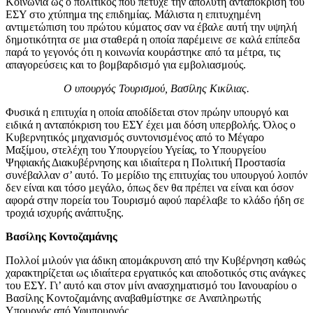
Κοινωνία ως ο πολιτικός που πέτυχε την απόλυτη ανταπόκριση του
ΕΣΥ στο χτύπημα της επιδημίας. Μάλιστα η επιτυχημένη
αντιμετώπιση του πρώτου κύματος σαν να έβαλε αυτή την υψηλή
δημοτικότητα σε μια σταθερά η οποία παρέμεινε σε καλά επίπεδα
παρά το γεγονός ότι η κοινωνία κουράστηκε από τα μέτρα, τις
απαγορεύσεις και το βομβαρδισμό για εμβολιασμούς.
Ο υπουργός Τουρισμού, Βασίλης Κικίλιας.
Φυσικά η επιτυχία η οποία αποδίδεται στον πρώην υπουργό και
ειδικά η ανταπόκριση του ΕΣΥ έχει μαι δόση υπερβολής. Όλος ο
Κυβερνητικός μηχανισμός συντονισμένος από το Μέγαρο
Μαξίμου, στελέχη του Υπουργείου Υγείας, το Υπουργείου
Ψηφιακής Διακυβέρνησης και ιδιαίτερα η Πολιτική Προστασία
συνέβαλλαν σ’ αυτό. Το μερίδιο της επιτυχίας του υπουργού λοιπόν
δεν είναι και τόσο μεγάλο, όπως δεν θα πρέπει να είναι και όσον
αφορά στην πορεία του Τουρισμό αφού παρέλαβε το κλάδο ήδη σε
τροχιά ισχυρής ανάπτυξης.
Βασίλης Κοντοζαμάνης
Πολλοί μιλούν για άδικη απομάκρυνση από την Κυβέρνηση καθώς
χαρακτηρίζεται ως ιδιαίτερα εργατικός και αποδοτικός στις ανάγκες
του ΕΣΥ. Γι’ αυτό και στον μίνι ανασχηματισμό του Ιανουαρίου ο
Βασίλης Κοντοζαμάνης αναβαθμίστηκε σε Αναπληρωτής
Υπουργός από Υφυπουργός.