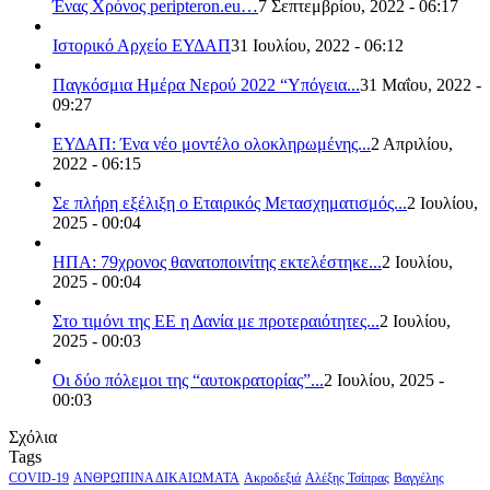
Ένας Χρόνος peripteron.eu…
7 Σεπτεμβρίου, 2022 - 06:17
Ιστορικό Αρχείο ΕΥΔΑΠ
31 Ιουλίου, 2022 - 06:12
Παγκόσμια Ημέρα Νερού 2022 “Υπόγεια...
31 Μαΐου, 2022 -
09:27
ΕΥΔΑΠ: Ένα νέο μοντέλο ολοκληρωμένης...
2 Απριλίου,
2022 - 06:15
Σε πλήρη εξέλιξη ο Εταιρικός Μετασχηματισμός...
2 Ιουλίου,
2025 - 00:04
ΗΠΑ: 79χρονος θανατοποινίτης εκτελέστηκε...
2 Ιουλίου,
2025 - 00:04
Στο τιμόνι της ΕΕ η Δανία με προτεραιότητες...
2 Ιουλίου,
2025 - 00:03
Οι δύο πόλεμοι της “αυτοκρατορίας”...
2 Ιουλίου, 2025 -
00:03
Σχόλια
Tags
COVID-19
ΑΝΘΡΩΠΙΝΑ ΔΙΚΑΙΩΜΑΤΑ
Ακροδεξιά
Αλέξης Τσίπρας
Βαγγέλης