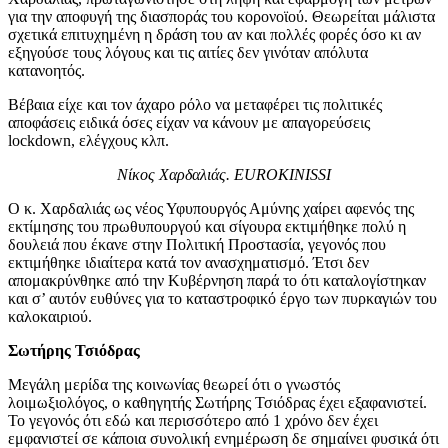
για την αποφυγή της διασποράς του κορονοϊού. Θεωρείται μάλιστα
σχετικά επιτυχημένη η δράση του αν και πολλές φορές όσο κι αν
εξηγούσε τους λόγους και τις αιτίες δεν γινόταν απόλυτα
κατανοητός.
Βέβαια είχε και τον άχαρο ρόλο να μεταφέρει τις πολιτικές
αποφάσεις ειδικά όσες είχαν να κάνουν με απαγορεύσεις
lockdown, ελέγχους κλπ.
Νίκος Χαρδαλιάς. EUROKINISSI
Ο κ. Χαρδαλιάς ως νέος Υφυπουργός Αμύνης χαίρει αφενός της
εκτίμησης του πρωθυπουργού και σίγουρα εκτιμήθηκε πολύ η
δουλειά που έκανε στην Πολιτική Προστασία, γεγονός που
εκτιμήθηκε ιδιαίτερα κατά τον ανασχηματισμό. Έτσι δεν
απομακρύνθηκε από την Κυβέρνηση παρά το ότι καταλογίστηκαν
και σ’ αυτόν ευθύνες για το καταστροφικό έργο των πυρκαγιών του
καλοκαιριού.
Σωτήρης Τσιόδρας
Μεγάλη μερίδα της κοινωνίας θεωρεί ότι ο γνωστός
λοιμωξιολόγος, ο καθηγητής Σωτήρης Τσιόδρας έχει εξαφανιστεί.
Το γεγονός ότι εδώ και περισσότερο από 1 χρόνο δεν έχει
εμφανιστεί σε κάποια συνολική ενημέρωση δε σημαίνει φυσικά ότι