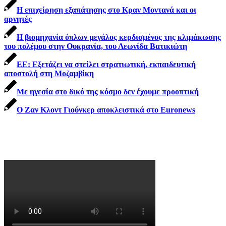
Η επιχείρηση εξαπάτησης στο Κραν Μοντανά και οι
αρνητές
Η βιομηχανία όπλων μεγάλος κερδισμένος της κλιμάκωσης
του πολέμου στην Ουκρανία, του Λεωνίδα Βατικιώτη
ΕΕ: Εξετάζει να στείλει στρατιωτική, εκπαιδευτική
αποστολή στη Μοζαμβίκη
Με ηγεσία στο δικό της κόσμο δεν έχουμε προοπτική
Ο Ζαν Κλοντ Γιούνκερ αποκλειστικά στο Euronews