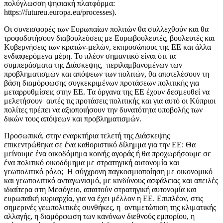
πολύγλωσση ψηφιακή πλατφόρμα:
https://futureu.europa.eu/processes).
Οι συνεισφορές των Ευρωπαίων πολιτών θα συλλεχθούν και θα
τροφοδοτήσουν διαβουλεύσεις με Ευρωβουλευτές, βουλευτές και
Κυβερνήσεις των κρατών-μελών, εκπροσώπους της ΕΕ και άλλα
ενδιαφερόμενα μέρη. Το πλέον σημαντικό είναι ότι τα
συμπεράσματα της Διάσκεψης, περιλαμβανομένων των
προβληματισμών και απόψεων των πολιτών, θα αποτελέσουν τη
βάση διαμόρφωσης συγκεκριμένων προτάσεων πολιτικής για
μεταρρυθμίσεις στην ΕΕ. Τα όργανα της ΕΕ έχουν δεσμευθεί να
μελετήσουν αυτές τις προτάσεις πολιτικής και για αυτό οι Κύπριοι
πολίτες πρέπει να αξιοποιήσουν την δυνατότητα υποβολής των
δικών τους απόψεων και προβληματισμών.
Προσωπικά, στην εναρκτήρια τελετή της Διάσκεψης
επικεντρώθηκα σε ένα καθοριστικό δίλημμα για την ΕΕ: Θα
μείνουμε ένα οικοδόμημα κοινής αγοράς ή θα προχωρήσουμε σε
ένα πολιτικό οικοδόμημα με στρατηγική αυτονομία και
γεωπολιτικό ρόλο; Η σύγχρονη παγκοσμιοποίηση με οικονομικό
και γεωπολιτικό ανταγωνισμό, με κινδύνους ασφάλειας και απειλές
ιδιαίτερα στη Μεσόγειο, απαιτούν στρατηγική αυτονομία και
ευρωπαϊκή κυριαρχία, για να έχει μέλλον η ΕΕ. Επιπλέον, στις
σημερινές γεωπολιτικές συνθήκες, η αντιμετώπιση της κλιματικής
αλλαγής, η διαμόρφωση των κανόνων διεθνούς εμπορίου, η