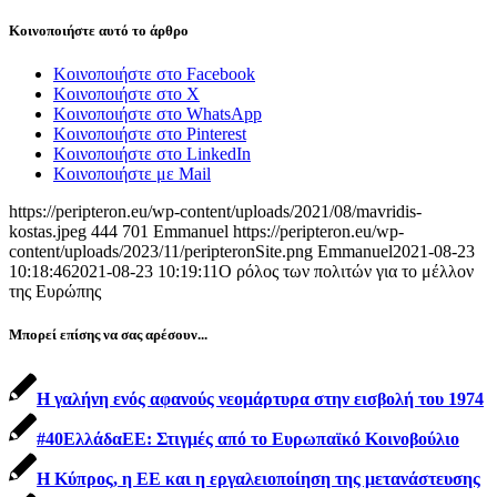
Κοινοποιήστε αυτό το άρθρο
Κοινοποιήστε στο Facebook
Κοινοποιήστε στο X
Κοινοποιήστε στο WhatsApp
Κοινοποιήστε στο Pinterest
Κοινοποιήστε στο LinkedIn
Κοινοποιήστε με Mail
https://peripteron.eu/wp-content/uploads/2021/08/mavridis-
kostas.jpeg
444
701
Emmanuel
https://peripteron.eu/wp-
content/uploads/2023/11/peripteronSite.png
Emmanuel
2021-08-23
10:18:46
2021-08-23 10:19:11
Ο ρόλος των πολιτών για το μέλλον
της Ευρώπης
Μπορεί επίσης να σας αρέσουν...
Η γαλήνη ενός αφανούς νεομάρτυρα στην εισβολή του 1974
#40ΕλλάδαΕΕ: Στιγμές από το Ευρωπαϊκό Κοινοβούλιο
Η Κύπρος, η ΕΕ και η εργαλειοποίηση της μετανάστευσης