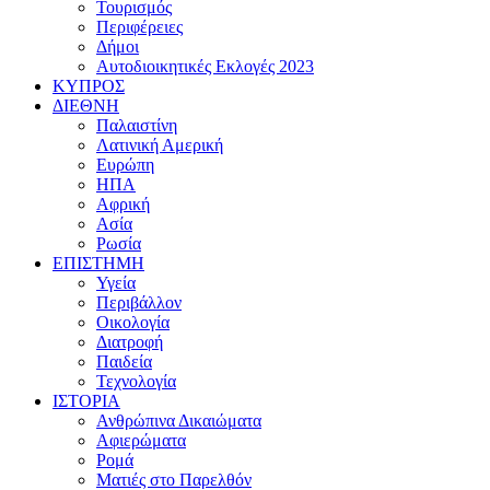
Τουρισμός
Περιφέρειες
Δήμοι
Αυτοδιοικητικές Εκλογές 2023
ΚΥΠΡΟΣ
ΔΙΕΘΝΗ
Παλαιστίνη
Λατινική Αμερική
Ευρώπη
ΗΠΑ
Αφρική
Ασία
Ρωσία
ΕΠΙΣΤΗΜΗ
Υγεία
Περιβάλλον
Οικολογία
Διατροφή
Παιδεία
Τεχνολογία
ΙΣΤΟΡΙΑ
Ανθρώπινα Δικαιώματα
Αφιερώματα
Ρομά
Ματιές στο Παρελθόν