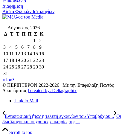
Επικοινωνία
Διαφήμιση
Λίστα Φιλικών Ιστολογίων
Αύγουστος 2026
Δ
Τ
Τ
Π
Π
Σ
Κ
1
2
3
4
5
6
7
8
9
10
11
12
13
14
15
16
17
18
19
20
21
22
23
24
25
26
27
28
29
30
31
« Ιούλ
© ΠΕΡΙΠΤΕΡΟΝ 2022-
2026 | Με την Επιφύλαξη Παντός
Δικαιώματος
| created by: Deltagraphix
Link to Mail
Εντυπωσιακή ήταν η τελετή εγκαινίων του Υποβρύχιου...
Οι
δωσίλογοι και οι χρυσές ευκαιρίες της ...
Scroll to top