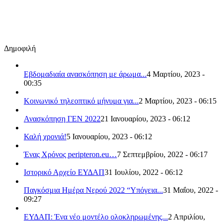
Δημοφιλή
Εβδομαδιαία ανασκόπηση με άρωμα...
4 Μαρτίου, 2023 -
00:35
Κοινωνικό τηλεοπτικό μήνυμα για...
2 Μαρτίου, 2023 - 06:15
Ανασκόπηση ΓΕΝ 2022
21 Ιανουαρίου, 2023 - 06:12
Καλή χρονιά!
5 Ιανουαρίου, 2023 - 06:12
Ένας Χρόνος peripteron.eu…
7 Σεπτεμβρίου, 2022 - 06:17
Ιστορικό Αρχείο ΕΥΔΑΠ
31 Ιουλίου, 2022 - 06:12
Παγκόσμια Ημέρα Νερού 2022 “Υπόγεια...
31 Μαΐου, 2022 -
09:27
ΕΥΔΑΠ: Ένα νέο μοντέλο ολοκληρωμένης...
2 Απριλίου,