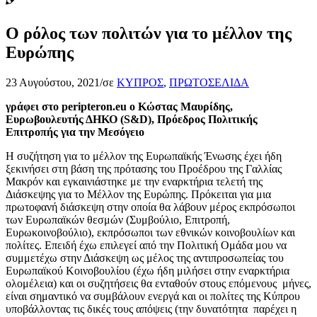
Ο ρόλος των πολιτών για το μέλλον της
Ευρώπης
23 Αυγούστου, 2021
/
σε
ΚΥΠΡΟΣ
,
ΠΡΩΤΟΣΕΛΙΔΑ
γράφει στο peripteron.eu ο Κώστας Μαυρίδης,
Ευρωβουλευτής ΔΗΚΟ (S&D), Πρόεδρος Πολιτικής
Επιτροπής για την Μεσόγειο
Η συζήτηση για το μέλλον της Ευρωπαϊκής Ένωσης έχει ήδη
ξεκινήσει στη βάση της πρότασης του Προέδρου της Γαλλίας
Μακρόν και εγκαινιάστηκε με την εναρκτήρια τελετή της
Διάσκεψης για το Μέλλον της Ευρώπης. Πρόκειται για μια
πρωτοφανή διάσκεψη στην οποία θα λάβουν μέρος εκπρόσωποι
των Ευρωπαϊκών θεσμών (Συμβούλιο, Επιτροπή,
Ευρωκοινοβούλιο), εκπρόσωποι των εθνικών κοινοβουλίων και
πολίτες. Επειδή έχω επιλεγεί από την Πολιτική Ομάδα μου να
συμμετέχω στην Διάσκεψη ως μέλος της αντιπροσωπείας του
Ευρωπαϊκού Κοινοβουλίου (έχω ήδη μιλήσει στην εναρκτήρια
ολομέλεια) και οι συζητήσεις θα ενταθούν στους επόμενους μήνες,
είναι σημαντικό να συμβάλουν ενεργά και οι πολίτες της Κύπρου
υποβάλλοντας τις δικές τους απόψεις (την δυνατότητα παρέχει η