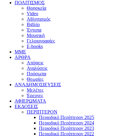
ΠΟΛΙΤΙΣΜΟΣ
Θρησκεία
Video
Αθλητισμός
Βιβλίο
Έντυπα
Μουσική
Γελοιογραφίες
E-books
MME
ΑΡΘΡΑ
Απόψεις
Αναλύσεις
Πρόσωπα
Θεωρίες
ΑΝΑΔΗΜΟΣΙΕΥΣΕΙΣ
Μελέτες
Έρευνες
ΑΦΙΕΡΩΜΑΤΑ
ΕΚΔΟΣΕΙΣ
ΠΕΡΙΠΤΕΡΟΝ
Περιοδικό Περίπτερον 2025
Περιοδικό Περίπτερον 2024
Περιοδικό Περίπτερον 2023
Περιοδικό Περίπτερον 2022