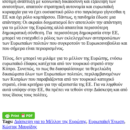
ισότιμη ανάπτυξη με κοινωνική δικαιοσύνη και εξάλειψη των
ανισοτήτων, απαιτούν στρατηγική αυτονομία και ευρωπαϊκή
κυριαρχία για να έχει ουσιαστικό ρόλο στο παγκόσμιο γίγνεσθαι η
ΕΕ και όχι ρόλο κομπάρσου. Πάντως, η πανδημία έδωσε μια
απάντηση: Oι ακραίοι δογματισμοί δεν αποτελούν την απάντηση
για το μέλλον της Ευρώπης αλλά απαιτείται περισσότερη
δημοκρατική σύνθεση. Για περισσότερη δημοκρατία στην ΕΕ,
μπορεί να ενισχυθεί ο ρόλος των εκλελεγμένων αντιπροσώπων
των Ευρωπαίων πολιτών που συγκροτούν το Ευρωκοινοβούλιο και
που σήμερα είναι περιορισμένος.
Τέλος, δεν μπορεί να μιλάμε για το μέλλον της Ευρώπης, ενόσω
ευρωπαϊκό έδαφος κατέχεται από τον τουρκικό στρατό στην
Κύπρο. Συνεπώς, το πως θα διασφαλίσουμε τα θεμελιώδη
δικαιώματα όλων των Ευρωπαίων πολιτών, περιλαμβανομένων
των Κυπρίων που παραβιάζονται από τον τουρκικό κατοχικό
στρατό, είναι κριτήριο για την αξιοπιστία της ΕΕ. Για να ληφθούν
αυτά υπόψην στην ΕΕ, θα πρέπει να τεθούν στην Διάσκεψη και από
τους ίδιους τους πολίτες.
Tags:
Διάσκεψη για το Μέλλον της Ευρώπης
,
Ευρωπαϊκή Ένωση
,
Κώστας Μαυρίδης