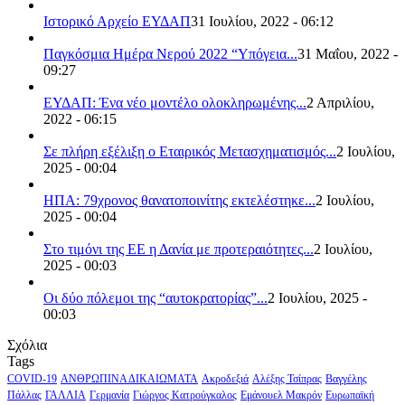
Ιστορικό Αρχείο ΕΥΔΑΠ
31 Ιουλίου, 2022 - 06:12
Παγκόσμια Ημέρα Νερού 2022 “Υπόγεια...
31 Μαΐου, 2022 -
09:27
ΕΥΔΑΠ: Ένα νέο μοντέλο ολοκληρωμένης...
2 Απριλίου,
2022 - 06:15
Σε πλήρη εξέλιξη ο Εταιρικός Μετασχηματισμός...
2 Ιουλίου,
2025 - 00:04
ΗΠΑ: 79χρονος θανατοποινίτης εκτελέστηκε...
2 Ιουλίου,
2025 - 00:04
Στο τιμόνι της ΕΕ η Δανία με προτεραιότητες...
2 Ιουλίου,
2025 - 00:03
Οι δύο πόλεμοι της “αυτοκρατορίας”...
2 Ιουλίου, 2025 -
00:03
Σχόλια
Tags
COVID-19
ΑΝΘΡΩΠΙΝΑ ΔΙΚΑΙΩΜΑΤΑ
Ακροδεξιά
Αλέξης Τσίπρας
Βαγγέλης
Πάλλας
ΓΑΛΛΙΑ
Γερμανία
Γιώργος Κατρούγκαλος
Εμάνουελ Μακρόν
Ευρωπαϊκή