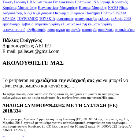
Ένωση
Ευρώπη
ΗΠΑ
Ινστιτούτο Εναλλακτικών Πολιτικών ΕΝΑ
Ισραήλ
Κορονοϊός
Κυριάκος Μητσοτάκης
Κωνσταντίνος Μαργαρίτης
Κώστας Μαυρίδης
ΝΑΤΟ
Νίκος
Ανδρουλάκης
Νιαζί Κιζίλγιουρεκ
Οικονομία
Ουκρανία
Πανδημία
Πολιτική
ΡΩΣΙΑ
ΣΥΡΙΖΑ
ΤΟΥΡΙΣΜΟΣ
ΤΟΥΡΚΙΑ
ανατιμήσεις
αστυνομική βία
εκλογές
εκλογές 2023
εμβολιασμοί
εμβόλια
ενεργειακή κρίση
κλιματική αλλαγή
κλιματική κρίση
μεταναστευτικό
πληθωρισμός
προσφυγικό
πυρκαγιές
ρατσισμός
υποκλοπές
φυσικό αέριο
Πάλλας Ευάγγελος
Δημοσιογράφος AEJ ΙFJ
E-mail: pallas.eu@gmail.com
ΑΚΟΛΟΥΘΗΣΤΕ ΜΑΣ
Το peripteron.eu
χρειάζεται την ενίσχυσή σας
για να μπορεί να
είναι ενημερωμένο και κοντά σας.....
Τα άρθρα που δημοσιεύονται στο Peripteron.eu, απηχούν και μόνον τις απόψεις των
αρθρογράφων και σε καμία περίπτωση δεν υιοθετούνται από την ιστοσελίδα μας.
ΔΗΛΩΣΗ ΣΥΜΜΟΡΦΩΣΗΣ ΜΕ ΤΗ ΣΥΣΤΑΣΗ (ΕΕ)
2018/334
Η εταιρεία μας δηλώνει συμμόρφωση με τη Σύσταση (ΕΕ) 2018/334 της Επιτροπής της 1ης
Μαρτίου 2018 σχετικά με τα μέτρα για την αποτελεσματική αντιμετώπιση του παράνομου
περιεχομένου στο διαδίκτυο (L 63) [βλ. σχετικά άρ.10 παρ.2 περ.ε’ Ν. 5005/2022 Τεύχος A’
236/21.12.2022].