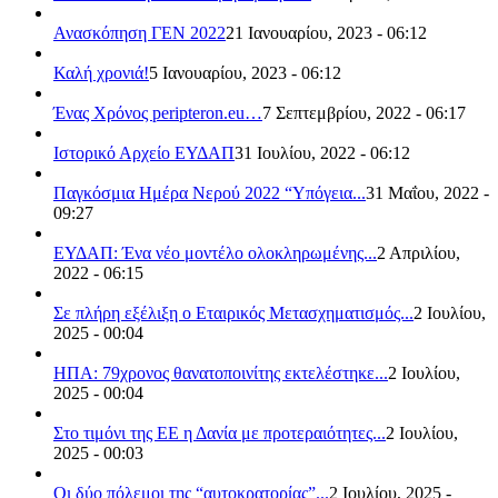
Ανασκόπηση ΓΕΝ 2022
21 Ιανουαρίου, 2023 - 06:12
Καλή χρονιά!
5 Ιανουαρίου, 2023 - 06:12
Ένας Χρόνος peripteron.eu…
7 Σεπτεμβρίου, 2022 - 06:17
Ιστορικό Αρχείο ΕΥΔΑΠ
31 Ιουλίου, 2022 - 06:12
Παγκόσμια Ημέρα Νερού 2022 “Υπόγεια...
31 Μαΐου, 2022 -
09:27
ΕΥΔΑΠ: Ένα νέο μοντέλο ολοκληρωμένης...
2 Απριλίου,
2022 - 06:15
Σε πλήρη εξέλιξη ο Εταιρικός Μετασχηματισμός...
2 Ιουλίου,
2025 - 00:04
ΗΠΑ: 79χρονος θανατοποινίτης εκτελέστηκε...
2 Ιουλίου,
2025 - 00:04
Στο τιμόνι της ΕΕ η Δανία με προτεραιότητες...
2 Ιουλίου,
2025 - 00:03
Οι δύο πόλεμοι της “αυτοκρατορίας”...
2 Ιουλίου, 2025 -