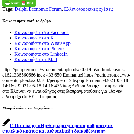
Tags:
Delphi Economic Forum
,
Ελληνοτουρκικές σχέσεις
Κοινοποιήστε αυτό το άρθρο
Κοινοποιήστε στο Facebook
Κοινοποιήστε στο X
Κοινοποιήστε στο WhatsApp
Κοινοποιήστε στο Pinterest
Κοινοποιήστε στο LinkedIn
Κοινοποιήστε με Mail
https://peripteron.eu/wp-content/uploads/2021/05/androulakisnik-
e1621336560666.jpeg
433
650
Emmanuel
https://peripteron.eu/wp-
content/uploads/2023/11/peripteronSite.png
Emmanuel
2021-05-18
14:16:23
2021-05-18 14:16:47
Νίκος Ανδρουλάκης: Η συμφωνία
στο Ελσίνκι να είναι οδηγός στις διαπραγματεύσεις για μία νέα
ειδική σχέση ΕΕ – Τουρκίας
Μπορεί επίσης να σας αρέσουν...
Γ. Πατούλης: «Ήρθε η ώρα για μεταρρυθμίσεις με
επιτελικό κράτος και πολυεπίπεδη διακυβέρνηση»