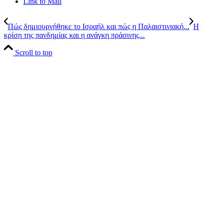
Link to Mail
Πώς δημιουργήθηκε το Ισραήλ και πώς η Παλαιστινιακή...
Η
κρίση της πανδημίας και η ανάγκη πράσινης...
Scroll to top