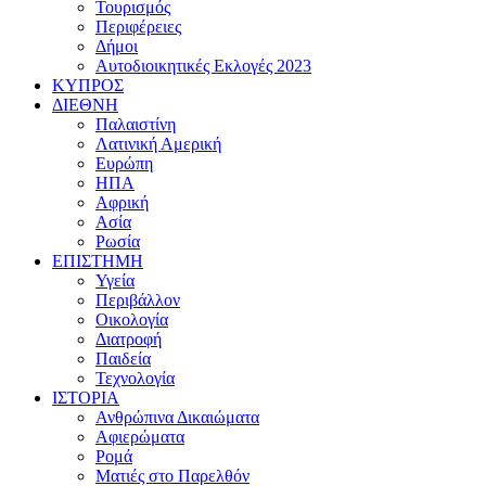
Τουρισμός
Περιφέρειες
Δήμοι
Αυτοδιοικητικές Εκλογές 2023
ΚΥΠΡΟΣ
ΔΙΕΘΝΗ
Παλαιστίνη
Λατινική Αμερική
Ευρώπη
ΗΠΑ
Αφρική
Ασία
Ρωσία
ΕΠΙΣΤΗΜΗ
Υγεία
Περιβάλλον
Οικολογία
Διατροφή
Παιδεία
Τεχνολογία
ΙΣΤΟΡΙΑ
Ανθρώπινα Δικαιώματα
Αφιερώματα
Ρομά
Ματιές στο Παρελθόν