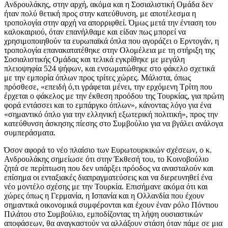
Ανδρουλάκης, στην αρχή, ακόμα και η Σοσιαλιστική Ομάδα δεν
ήταν πολύ θετική προς στην κατεύθυνση, με αποτέλεσμα η
τροπολογία στην αρχή να απορριφθεί. Όμως μετά την ένταση του
καλοκαιριού, όταν επανήλθαμε και είδαν πως μπορεί να
χρησιμοποιηθούν τα ευρωπαϊκά όπλα που αγοράζει ο Ερντογάν, η
τροπολογία επανακατατέθηκε στην Ολομέλεια με τη στήριξη της
Σοσιαλιστικής Ομάδας και τελικά εγκρίθηκε με μεγάλη
πλειοψηφία 524 ψήφων, και ενσωματώθηκε στο φάκελο σχετικά
με την εμπορία όπλων προς τρίτες χώρες. Μάλιστα, όπως
πρόσθεσε, «επειδή ό,τι γράφεται μένει, την ερχόμενη Τρίτη που
έρχεται ο φάκελος με την έκθεση προόδου της Τουρκίας, για πρώτη
φορά εντάσσει και το εμπάργκο όπλων», κάνοντας λόγο για ένα
«σημαντικό όπλο για την ελληνική εξωτερική πολιτική», προς την
κατεύθυνση άσκησης πίεσης στο Συμβούλιο για να βγάλει ανάλογα
συμπεράσματα.
Όσον αφορά το νέο πλαίσιο των Ευρωτουρκικών σχέσεων, ο κ.
Ανδρουλάκης σημείωσε ότι στην Έκθεσή του, το Κοινοβούλιο
ζητά σε περίπτωση που δεν υπάρξει πρόοδος να ανασταλούν και
επίσημα οι ενταξιακές διαπραγματεύσεις και να διερευνηθεί ένα
νέο μοντέλο σχέσης με την Τουρκία. Επισήμανε ακόμα ότι και
χώρες όπως η Γερμανία, η Ισπανία και η Ολλανδία που έχουν
σημαντικά οικονομικά συμφέρονται και έχουν έναν ρόλο Πόντιου
Πιλάτου στο Συμβούλιο, εμποδίζοντας τη λήψη ουσιαστικών
αποφάσεων, θα αναγκαστούν να αλλάξουν στάση όταν πάμε σε μια