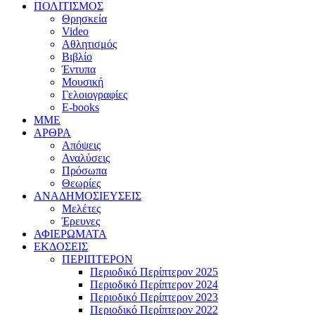
ΠΟΛΙΤΙΣΜΟΣ
Θρησκεία
Video
Αθλητισμός
Βιβλίο
Έντυπα
Μουσική
Γελοιογραφίες
E-books
MME
ΑΡΘΡΑ
Απόψεις
Αναλύσεις
Πρόσωπα
Θεωρίες
ΑΝΑΔΗΜΟΣΙΕΥΣΕΙΣ
Μελέτες
Έρευνες
ΑΦΙΕΡΩΜΑΤΑ
ΕΚΔΟΣΕΙΣ
ΠΕΡΙΠΤΕΡΟΝ
Περιοδικό Περίπτερον 2025
Περιοδικό Περίπτερον 2024
Περιοδικό Περίπτερον 2023
Περιοδικό Περίπτερον 2022