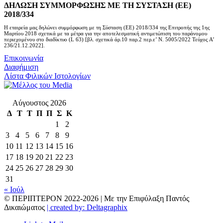
ΔΗΛΩΣΗ ΣΥΜΜΟΡΦΩΣΗΣ ΜΕ ΤΗ ΣΥΣΤΑΣΗ (ΕΕ)
2018/334
Η εταιρεία μας δηλώνει συμμόρφωση με τη Σύσταση (ΕΕ) 2018/334 της Επιτροπής της 1ης
Μαρτίου 2018 σχετικά με τα μέτρα για την αποτελεσματική αντιμετώπιση του παράνομου
περιεχομένου στο διαδίκτυο (L 63) [βλ. σχετικά άρ.10 παρ.2 περ.ε’ Ν. 5005/2022 Τεύχος A’
236/21.12.2022].
Επικοινωνία
Διαφήμιση
Λίστα Φιλικών Ιστολογίων
Αύγουστος 2026
Δ
Τ
Τ
Π
Π
Σ
Κ
1
2
3
4
5
6
7
8
9
10
11
12
13
14
15
16
17
18
19
20
21
22
23
24
25
26
27
28
29
30
31
« Ιούλ
© ΠΕΡΙΠΤΕΡΟΝ 2022-
2026 | Με την Επιφύλαξη Παντός
Δικαιώματος
| created by: Deltagraphix