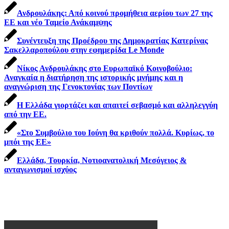
Ανδρουλάκης: Από κοινού προμήθεια αερίου των 27 της
ΕΕ και νέο Ταμείο Ανάκαμψης
Συνέντευξη της Προέδρου της Δημοκρατίας Κατερίνας
Σακελλαροπούλου στην εφημερίδα Le Monde
Νίκος Ανδρουλάκης στο Ευρωπαϊκό Κοινοβούλιο:
Αναγκαία η διατήρηση της ιστορικής μνήμης και η
αναγνώριση της Γενοκτονίας των Ποντίων
Η Ελλάδα γιορτάζει και απαιτεί σεβασμό και αλληλεγγύη
από την ΕΕ.
«Στο Συμβούλιο του Ιούνη θα κριθούν πολλά. Κυρίως, το
μπόι της ΕΕ»
Ελλάδα, Τουρκία, Νοτιοανατολική Μεσόγειος &
ανταγωνισμοί ισχύος