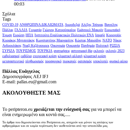
00:03
Σχόλια
Tags
COVID-19
ΑΝΘΡΩΠΙΝΑ ΔΙΚΑΙΩΜΑΤΑ
Ακροδεξιά
Αλέξης Τσίπρας
Βαγγέλης
Πάλλας
ΓΑΛΛΙΑ
Γερμανία
Γιώργος Κατρούγκαλος
Εμάνουελ Μακρόν
Ευρωπαϊκή
Ένωση
Ευρώπη
ΗΠΑ
Ινστιτούτο Εναλλακτικών Πολιτικών ΕΝΑ
Ισραήλ
Κορονοϊός
Κυριάκος Μητσοτάκης
Κωνσταντίνος Μαργαρίτης
Κώστας Μαυρίδης
ΝΑΤΟ
Νίκος
Ανδρουλάκης
Νιαζί Κιζίλγιουρεκ
Οικονομία
Ουκρανία
Πανδημία
Πολιτική
ΡΩΣΙΑ
ΣΥΡΙΖΑ
ΤΟΥΡΙΣΜΟΣ
ΤΟΥΡΚΙΑ
ανατιμήσεις
αστυνομική βία
εκλογές
εκλογές 2023
εμβολιασμοί
εμβόλια
ενεργειακή κρίση
κλιματική αλλαγή
κλιματική κρίση
μεταναστευτικό
πληθωρισμός
προσφυγικό
πυρκαγιές
ρατσισμός
υποκλοπές
φυσικό αέριο
Πάλλας Ευάγγελος
Δημοσιογράφος AEJ ΙFJ
E-mail: pallas.eu@gmail.com
ΑΚΟΛΟΥΘΗΣΤΕ ΜΑΣ
Το peripteron.eu
χρειάζεται την ενίσχυσή σας
για να μπορεί να
είναι ενημερωμένο και κοντά σας.....
Τα άρθρα που δημοσιεύονται στο Peripteron.eu, απηχούν και μόνον τις απόψεις των
αρθρογράφων και σε καμία περίπτωση δεν υιοθετούνται από την ιστοσελίδα μας.