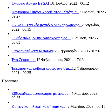
Ιστορικό Αρχείο ΕΥΔΑΠ
31 Ιουλίου, 2022 - 06:12
Παγκόσμια Ημέρα Νερού 2022 “Υπόγεια...
31 Μαΐου, 2022 -
09:27
ΕΥΔΑΠ: Ένα νέο μοντέλο ολοκληρωμένης...
2 Απριλίου,
2022 - 06:15
Οι δύο πόλεμοι της “αυτοκρατορίας”...
2 Ιουλίου, 2025 -
00:03
Όταν σκοτώνουν τα παιδιά
12 Φεβρουαρίου, 2021 - 16:56
Ένα Ζεϊμπέκικο
12 Φεβρουαρίου, 2021 - 17:13
Έκκληση για επιβολή κυρώσεων στη...
12 Φεβρουαρίου,
2021 - 20:25
Πρόσφατα
Εβδομαδιαία ανασκόπηση με άρωμα...
4 Μαρτίου, 2023 -
00:35
Κοινωνικό τηλεοπτικό μήνυμα για...
2 Μαρτίου, 2023 - 06:15