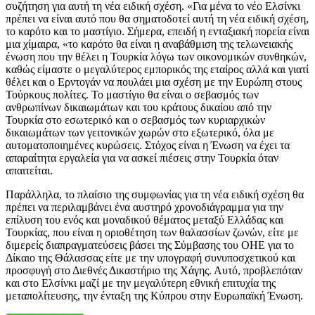
συζήτηση για αυτή τη νέα ειδική σχέση. «Για μένα το νέο Ελσίνκι
πρέπει να είναι αυτό που θα σηματοδοτεί αυτή τη νέα ειδική σχέση,
το καρότο και το μαστίγιο. Σήμερα, επειδή η ενταξιακή πορεία είναι
μια χίμαιρα, «το καρότο θα είναι η αναβάθμιση της τελωνειακής
ένωση που την θέλει η Τουρκία λόγω των οικονομικών συνθηκών,
καθώς είμαστε ο μεγαλύτερος εμπορικός της εταίρος αλλά και γιατί
θέλει και ο Ερντογάν να πουλάει μια σχέση με την Ευρώπη στους
Τούρκους πολίτες. Το μαστίγιο θα είναι ο σεβασμός των
ανθρωπίνων δικαιωμάτων και του κράτους δικαίου από την
Τουρκία στο εσωτερικό και ο σεβασμός των κυριαρχικών
δικαιωμάτων των γειτονικών χωρών στο εξωτερικό, όλα με
αυτοματοποιημένες κυρώσεις. Στόχος είναι η Ένωση να έχει τα
απαραίτητα εργαλεία για να ασκεί πιέσεις στην Τουρκία όταν
απαιτείται.
Παράλληλα, το πλαίσιο της συμφωνίας για τη νέα ειδική σχέση θα
πρέπει να περιλαμβάνει ένα αυστηρό χρονοδιάγραμμα για την
επίλυση του ενός και μοναδικού θέματος μεταξύ Ελλάδας και
Τουρκίας, που είναι η οριοθέτηση των θαλασσίων ζωνών, είτε με
διμερείς διαπραγματεύσεις βάσει της Σύμβασης του ΟΗΕ για το
Δίκαιο της Θάλασσας είτε με την υπογραφή συνυποσχετικού και
προσφυγή στο Διεθνές Δικαστήριο της Χάγης. Αυτό, προβλεπόταν
και στο Ελσίνκι μαζί με την μεγαλύτερη εθνική επιτυχία της
μεταπολίτευσης, την ένταξη της Κύπρου στην Ευρωπαϊκή Ένωση.