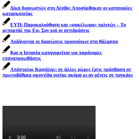
Δίκη διασωστών στη Λέσβο: Αποσύρθηκαν οι κατηγορίες
κατασκοπείας
ΕΥΠ: Παρακολούθηση και «φακέλωμα» πολιτών – Το
ρεπορτάζ της Εφ. Συν και οι αντιδράσεις
Αυξάνονται οι διασώσεις προσφύγων στη θάλασσα
Και η Ισπανία κατηγορείται για παράνομες
επαναπροωθήσεις
Απόστολος Καψάλης: σε άλλες χώρες έχεις πρόσβαση σε
πρωτοβάθμια φροντίδα υγείας ακόμα κι αν μένεις σε παγκάκι