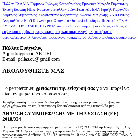
Πάλλας
ΓΑΛΛΙΑ
Γερμανία
Γιώργος Κατρούγκαλος
Εμάνουελ Μακρόν
Ευρωπαϊκή
Ένωση
Ευρώπη
ΗΠΑ
Ινστιτούτο Εναλλακτικών Πολιτικών ΕΝΑ
Ισραήλ
Κορονοϊός
Κυριάκος Μητσοτάκης
Κωνσταντίνος Μαργαρίτης
Κώστας Μαυρίδης
ΝΑΤΟ
Νίκος
Ανδρουλάκης
Νιαζί Κιζίλγιουρεκ
Οικονομία
Ουκρανία
Πανδημία
Πολιτική
ΡΩΣΙΑ
ΣΥΡΙΖΑ
ΤΟΥΡΙΣΜΟΣ
ΤΟΥΡΚΙΑ
ανατιμήσεις
αστυνομική βία
εκλογές
εκλογές 2023
εμβολιασμοί
εμβόλια
ενεργειακή κρίση
κλιματική αλλαγή
κλιματική κρίση
μεταναστευτικό
πληθωρισμός
προσφυγικό
πυρκαγιές
ρατσισμός
υποκλοπές
φυσικό αέριο
Πάλλας Ευάγγελος
Δημοσιογράφος AEJ ΙFJ
E-mail: pallas.eu@gmail.com
ΑΚΟΛΟΥΘΗΣΤΕ ΜΑΣ
Το peripteron.eu
χρειάζεται την ενίσχυσή σας
για να μπορεί να
είναι ενημερωμένο και κοντά σας.....
Τα άρθρα που δημοσιεύονται στο Peripteron.eu, απηχούν και μόνον τις απόψεις των
αρθρογράφων και σε καμία περίπτωση δεν υιοθετούνται από την ιστοσελίδα μας.
ΔΗΛΩΣΗ ΣΥΜΜΟΡΦΩΣΗΣ ΜΕ ΤΗ ΣΥΣΤΑΣΗ (ΕΕ)
2018/334
Η εταιρεία μας δηλώνει συμμόρφωση με τη Σύσταση (ΕΕ) 2018/334 της Επιτροπής της 1ης
Μαρτίου 2018 σχετικά με τα μέτρα για την αποτελεσματική αντιμετώπιση του παράνομου
περιεχομένου στο διαδίκτυο (L 63) [βλ. σχετικά άρ.10 παρ.2 περ.ε’ Ν. 5005/2022 Τεύχος A’