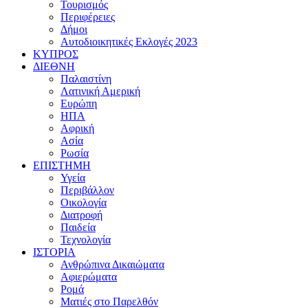
Τουρισμός
Περιφέρειες
Δήμοι
Αυτοδιοικητικές Εκλογές 2023
ΚΥΠΡΟΣ
ΔΙΕΘΝΗ
Παλαιστίνη
Λατινική Αμερική
Ευρώπη
ΗΠΑ
Αφρική
Ασία
Ρωσία
ΕΠΙΣΤΗΜΗ
Υγεία
Περιβάλλον
Οικολογία
Διατροφή
Παιδεία
Τεχνολογία
ΙΣΤΟΡΙΑ
Ανθρώπινα Δικαιώματα
Αφιερώματα
Ρομά
Ματιές στο Παρελθόν