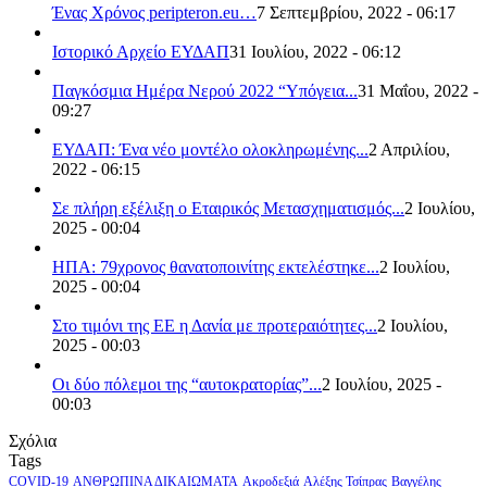
Ένας Χρόνος peripteron.eu…
7 Σεπτεμβρίου, 2022 - 06:17
Ιστορικό Αρχείο ΕΥΔΑΠ
31 Ιουλίου, 2022 - 06:12
Παγκόσμια Ημέρα Νερού 2022 “Υπόγεια...
31 Μαΐου, 2022 -
09:27
ΕΥΔΑΠ: Ένα νέο μοντέλο ολοκληρωμένης...
2 Απριλίου,
2022 - 06:15
Σε πλήρη εξέλιξη ο Εταιρικός Μετασχηματισμός...
2 Ιουλίου,
2025 - 00:04
ΗΠΑ: 79χρονος θανατοποινίτης εκτελέστηκε...
2 Ιουλίου,
2025 - 00:04
Στο τιμόνι της ΕΕ η Δανία με προτεραιότητες...
2 Ιουλίου,
2025 - 00:03
Οι δύο πόλεμοι της “αυτοκρατορίας”...
2 Ιουλίου, 2025 -
00:03
Σχόλια
Tags
COVID-19
ΑΝΘΡΩΠΙΝΑ ΔΙΚΑΙΩΜΑΤΑ
Ακροδεξιά
Αλέξης Τσίπρας
Βαγγέλης