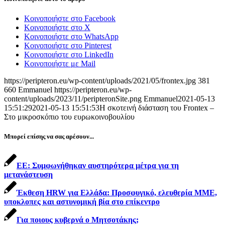
Κοινοποιήστε στο Facebook
Κοινοποιήστε στο X
Κοινοποιήστε στο WhatsApp
Κοινοποιήστε στο Pinterest
Κοινοποιήστε στο LinkedIn
Κοινοποιήστε με Mail
https://peripteron.eu/wp-content/uploads/2021/05/frontex.jpg
381
660
Emmanuel
https://peripteron.eu/wp-
content/uploads/2023/11/peripteronSite.png
Emmanuel
2021-05-13
15:51:29
2021-05-13 15:51:53
Η σκοτεινή διάσταση του Frontex –
Στο μικροσκόπιο του ευρωκοινοβουλίου
Μπορεί επίσης να σας αρέσουν...
ΕΕ: Συμφωνήθηκαν αυστηρότερα μέτρα για τη
μετανάστευση
Έκθεση HRW για Ελλάδα: Προσφυγικό, ελευθερία ΜΜΕ,
υποκλοπες και αστυνομική βία στο επίκεντρο
Για ποιους κυβερνά ο Μητσοτάκης;