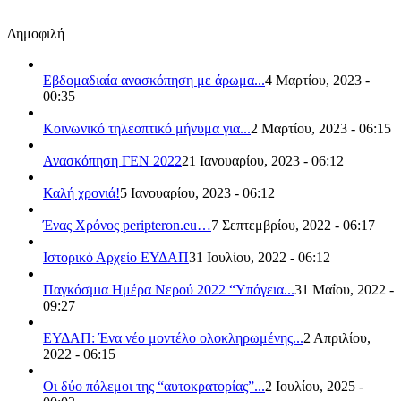
Δημοφιλή
Εβδομαδιαία ανασκόπηση με άρωμα...
4 Μαρτίου, 2023 -
00:35
Κοινωνικό τηλεοπτικό μήνυμα για...
2 Μαρτίου, 2023 - 06:15
Ανασκόπηση ΓΕΝ 2022
21 Ιανουαρίου, 2023 - 06:12
Καλή χρονιά!
5 Ιανουαρίου, 2023 - 06:12
Ένας Χρόνος peripteron.eu…
7 Σεπτεμβρίου, 2022 - 06:17
Ιστορικό Αρχείο ΕΥΔΑΠ
31 Ιουλίου, 2022 - 06:12
Παγκόσμια Ημέρα Νερού 2022 “Υπόγεια...
31 Μαΐου, 2022 -
09:27
ΕΥΔΑΠ: Ένα νέο μοντέλο ολοκληρωμένης...
2 Απριλίου,
2022 - 06:15
Οι δύο πόλεμοι της “αυτοκρατορίας”...
2 Ιουλίου, 2025 -