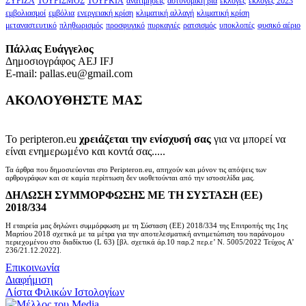
ΣΥΡΙΖΑ
ΤΟΥΡΙΣΜΟΣ
ΤΟΥΡΚΙΑ
ανατιμήσεις
αστυνομική βία
εκλογές
εκλογές 2023
εμβολιασμοί
εμβόλια
ενεργειακή κρίση
κλιματική αλλαγή
κλιματική κρίση
μεταναστευτικό
πληθωρισμός
προσφυγικό
πυρκαγιές
ρατσισμός
υποκλοπές
φυσικό αέριο
Πάλλας Ευάγγελος
Δημοσιογράφος AEJ ΙFJ
E-mail: pallas.eu@gmail.com
ΑΚΟΛΟΥΘΗΣΤΕ ΜΑΣ
Το peripteron.eu
χρειάζεται την ενίσχυσή σας
για να μπορεί να
είναι ενημερωμένο και κοντά σας.....
Τα άρθρα που δημοσιεύονται στο Peripteron.eu, απηχούν και μόνον τις απόψεις των
αρθρογράφων και σε καμία περίπτωση δεν υιοθετούνται από την ιστοσελίδα μας.
ΔΗΛΩΣΗ ΣΥΜΜΟΡΦΩΣΗΣ ΜΕ ΤΗ ΣΥΣΤΑΣΗ (ΕΕ)
2018/334
Η εταιρεία μας δηλώνει συμμόρφωση με τη Σύσταση (ΕΕ) 2018/334 της Επιτροπής της 1ης
Μαρτίου 2018 σχετικά με τα μέτρα για την αποτελεσματική αντιμετώπιση του παράνομου
περιεχομένου στο διαδίκτυο (L 63) [βλ. σχετικά άρ.10 παρ.2 περ.ε’ Ν. 5005/2022 Τεύχος A’
236/21.12.2022].
Επικοινωνία
Διαφήμιση
Λίστα Φιλικών Ιστολογίων