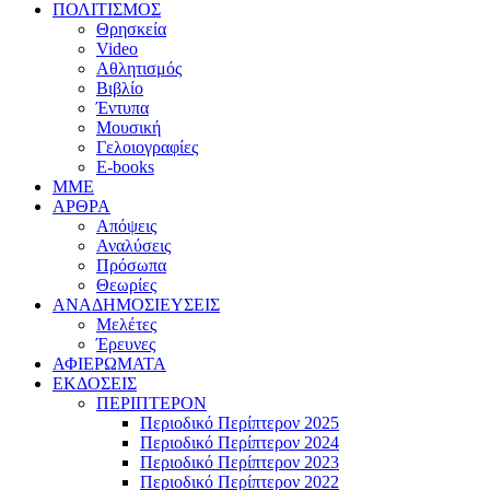
ΠΟΛΙΤΙΣΜΟΣ
Θρησκεία
Video
Αθλητισμός
Βιβλίο
Έντυπα
Μουσική
Γελοιογραφίες
E-books
MME
ΑΡΘΡΑ
Απόψεις
Αναλύσεις
Πρόσωπα
Θεωρίες
ΑΝΑΔΗΜΟΣΙΕΥΣΕΙΣ
Μελέτες
Έρευνες
ΑΦΙΕΡΩΜΑΤΑ
ΕΚΔΟΣΕΙΣ
ΠΕΡΙΠΤΕΡΟΝ
Περιοδικό Περίπτερον 2025
Περιοδικό Περίπτερον 2024
Περιοδικό Περίπτερον 2023
Περιοδικό Περίπτερον 2022