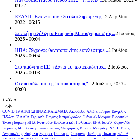
09:27
ΕΥΔΑΠ: Ένα νέο μοντέλο ολοκληρωμένης...
2 Απριλίου,
2022 - 06:15
Σε πλήρη εξέλιξη ο Εταιρικός Μετασχηματισμός...
2 Ιουλίου,
2025 - 00:04
ΗΠΑ: 79χρονος θανατοποινίτης εκτελέστηκε...
2 Ιουλίου,
2025 - 00:04
Στο τιμόνι της ΕΕ η Δανία με προτεραιότητες...
2 Ιουλίου,
2025 - 00:03
Οι δύο πόλεμοι της “αυτοκρατορίας”...
2 Ιουλίου, 2025 -
00:03
Σχόλια
Tags
COVID-19
ΑΝΘΡΩΠΙΝΑ ΔΙΚΑΙΩΜΑΤΑ
Ακροδεξιά
Αλέξης Τσίπρας
Βαγγέλης
Πάλλας
ΓΑΛΛΙΑ
Γερμανία
Γιώργος Κατρούγκαλος
Εμάνουελ Μακρόν
Ευρωπαϊκή
Ένωση
Ευρώπη
ΗΠΑ
Ινστιτούτο Εναλλακτικών Πολιτικών ΕΝΑ
Ισραήλ
Κορονοϊός
Κυριάκος Μητσοτάκης
Κωνσταντίνος Μαργαρίτης
Κώστας Μαυρίδης
ΝΑΤΟ
Νίκος
Ανδρουλάκης
Νιαζί Κιζίλγιουρεκ
Οικονομία
Ουκρανία
Πανδημία
Πολιτική
ΡΩΣΙΑ