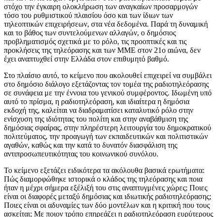
στόχο την έγκαιρη ολοκλήρωση των αναγκαίων προσαρμογών
τόσο του ρυθμιστικού πλαισίου όσο και των ίδιων των
τηλεοπτικών επιχειρήσεων, στα νέα δεδομένα. Παρά τη δυναμική
και το βάθος των συντελούμενων αλλαγών, ο δημόσιος
προβληματισμός σχετικά με το ρόλο, τις προοπτικές και τις
προκλήσεις της τηλεόρασης και των ΜΜΕ στον 21ο αιώνα, δεν
έχει αναπτυχθεί στην Ελλάδα στον επιθυμητό βαθμό.
Στο πλαίσιο αυτό, το κείμενο που ακολουθεί επιχειρεί να συμβάλει
στο δημόσιο διάλογο εξετάζοντας τον τομέα της ραδιοτηλεόρασης
σε συνάφεια με την έννοια του γενικού συμφέροντος. Ιδωμένη υπό
αυτό το πρίσμα, η ραδιοτηλεόραση, και ιδιαίτερα η δημόσια
εκδοχή της, καλείται να διαδραματίσει καταλυτικό ρόλο στην
ενίσχυση της ιδιότητας του πολίτη και στην αναβάθμιση της
δημόσιας σφαίρας, στην πληρέστερη λειτουργία του δημοκρατικού
πολιτεύματος, την προαγωγή των εκπαιδευτικών και πολιτιστικών
αγαθών, καθώς και την κατά το δυνατόν διασφάλιση της
αντιπροσωπευτικότητας του κοινωνικού συνόλου.
Το κείμενο εξετάζει ειδικότερα τα ακόλουθα βασικά ερωτήματα:
Πώς διαμορφώθηκε ιστορικά ο κλάδος της τηλεόρασης και ποια
ήταν η μέχρι σήμερα εξέλιξή του στις αναπτυγμένες χώρες; Ποιες
είναι οι διαφορές μεταξύ δημόσιας και ιδιωτικής ραδιοτηλεόρασης;
Ποιες είναι οι αδυναμίες των δύο μοντέλων και η κριτική που τους
ασκείται; Με ποιον τρόπο επηρεάζει η ραδιοτηλεόραση ευρύτερους