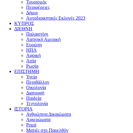
Τουρισμός
Περιφέρειες
Δήμοι
Αυτοδιοικητικές Εκλογές 2023
ΚΥΠΡΟΣ
ΔΙΕΘΝΗ
Παλαιστίνη
Λατινική Αμερική
Ευρώπη
ΗΠΑ
Αφρική
Ασία
Ρωσία
ΕΠΙΣΤΗΜΗ
Υγεία
Περιβάλλον
Οικολογία
Διατροφή
Παιδεία
Τεχνολογία
ΙΣΤΟΡΙΑ
Ανθρώπινα Δικαιώματα
Αφιερώματα
Ρομά
Ματιές στο Παρελθόν