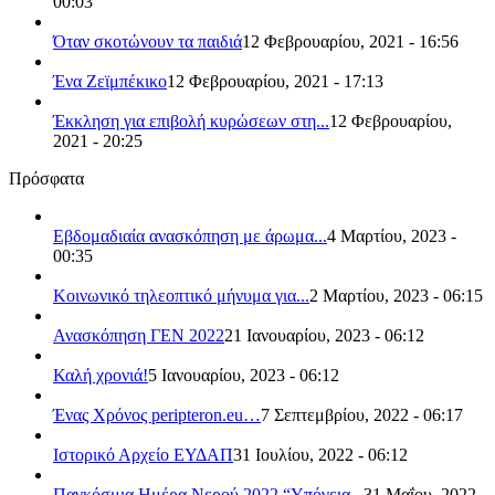
00:03
Όταν σκοτώνουν τα παιδιά
12 Φεβρουαρίου, 2021 - 16:56
Ένα Ζεϊμπέκικο
12 Φεβρουαρίου, 2021 - 17:13
Έκκληση για επιβολή κυρώσεων στη...
12 Φεβρουαρίου,
2021 - 20:25
Πρόσφατα
Εβδομαδιαία ανασκόπηση με άρωμα...
4 Μαρτίου, 2023 -
00:35
Κοινωνικό τηλεοπτικό μήνυμα για...
2 Μαρτίου, 2023 - 06:15
Ανασκόπηση ΓΕΝ 2022
21 Ιανουαρίου, 2023 - 06:12
Καλή χρονιά!
5 Ιανουαρίου, 2023 - 06:12
Ένας Χρόνος peripteron.eu…
7 Σεπτεμβρίου, 2022 - 06:17
Ιστορικό Αρχείο ΕΥΔΑΠ
31 Ιουλίου, 2022 - 06:12
Παγκόσμια Ημέρα Νερού 2022 “Υπόγεια...
31 Μαΐου, 2022 -