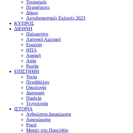
Τουρισμός
Περιφέρειες
Δήμοι
Αυτοδιοικητικές Εκλογές 2023
ΚΥΠΡΟΣ
ΔΙΕΘΝΗ
Παλαιστίνη
Λατινική Αμερική
Ευρώπη
ΗΠΑ
Αφρική
Ασία
Ρωσία
ΕΠΙΣΤΗΜΗ
Υγεία
Περιβάλλον
Οικολογία
Διατροφή
Παιδεία
Τεχνολογία
ΙΣΤΟΡΙΑ
Ανθρώπινα Δικαιώματα
Αφιερώματα
Ρομά
Ματιές στο Παρελθόν