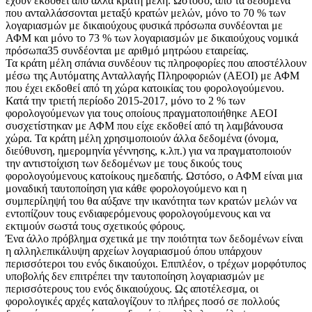
έχουν εκδοθεί από άλλα κράτη μέλη. Ωστόσο, από τα δεδομένα
που ανταλλάσσονται μεταξύ κρατών μελών, μόνο το 70 % των
λογαριασμών με δικαιούχους φυσικά πρόσωπα συνδέονται με
ΑΦΜ και μόνο το 73 % των λογαριασμών με δικαιούχους νομικά
πρόσωπα35 συνδέονται με αριθμό μητρώου εταιρείας.
Τα κράτη μέλη σπάνια συνδέουν τις πληροφορίες που αποστέλλουν
μέσω της Αυτόματης Ανταλλαγής Πληροφοριών (ΑΕΟΙ) με ΑΦΜ
που έχει εκδοθεί από τη χώρα κατοικίας του φορολογούμενου.
Κατά την τριετή περίοδο 2015-2017, μόνο το 2 % των
φορολογούμενων για τους οποίους πραγματοποιήθηκε AEOI
συσχετίστηκαν με ΑΦΜ που είχε εκδοθεί από τη λαμβάνουσα
χώρα. Τα κράτη μέλη χρησιμοποιούν άλλα δεδομένα (όνομα,
διεύθυνση, ημερομηνία γέννησης, κ.λπ.) για να πραγματοποιούν
την αντιστοίχιση των δεδομένων με τους δικούς τους
φορολογούμενους κατοίκους ημεδαπής. Ωστόσο, ο ΑΦΜ είναι μια
μοναδική ταυτοποίηση για κάθε φορολογούμενο και η
συμπερίληψή του θα αύξανε την ικανότητα των κρατών μελών να
εντοπίζουν τους ενδιαφερόμενους φορολογούμενους και να
εκτιμούν σωστά τους σχετικούς φόρους.
Ένα άλλο πρόβλημα σχετικά με την ποιότητα των δεδομένων είναι
η αλληλεπικάλυψη αρχείων λογαριασμού όπου υπάρχουν
περισσότεροι του ενός δικαιούχοι. Επιπλέον, ο τρέχων μορφότυπος
υποβολής δεν επιτρέπει την ταυτοποίηση λογαριασμών με
περισσότερους του ενός δικαιούχους. Ως αποτέλεσμα, οι
φορολογικές αρχές καταλογίζουν το πλήρες ποσό σε πολλούς