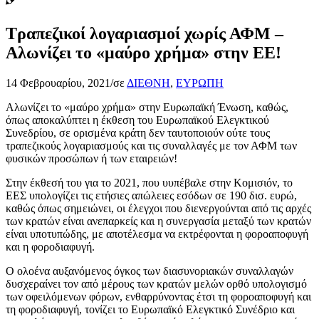
Τραπεζικοί λογαριασμοί χωρίς ΑΦΜ –
Αλωνίζει το «μαύρο χρήμα» στην ΕΕ!
14 Φεβρουαρίου, 2021
/
σε
ΔΙΕΘΝΗ
,
ΕΥΡΩΠΗ
Αλωνίζει το «μαύρο χρήμα» στην Ευρωπαϊκή Ένωση, καθώς,
όπως αποκαλύπτει η έκθεση του Ευρωπαϊκού Ελεγκτικού
Συνεδρίου, σε ορισμένα κράτη δεν ταυτοποιούν ούτε τους
τραπεζικούς λογαριασμούς και τις συναλλαγές με τον ΑΦΜ των
φυσικών προσώπων ή των εταιρειών!
Στην έκθεσή του για το 2021, που υυπέβαλε στην Κομισιόν, το
ΕΕΣ υπολογίζει τις ετήσιες απώλειες εσόδων σε 190 δισ. ευρώ,
καθώς όπως σημειώνει, οι έλεγχοι που διενεργούνται από τις αρχές
των κρατών είναι ανεπαρκείς και η συνεργασία μεταξύ των κρατών
είναι υποτυπώδης, με αποτέλεσμα να εκτρέφονται η φοροαποφυγή
και η φοροδιαφυγή.
Ο ολοένα αυξανόμενος όγκος των διασυνοριακών συναλλαγών
δυσχεραίνει τον από μέρους των κρατών μελών ορθό υπολογισμό
των οφειλόμενων φόρων, ενθαρρύνοντας έτσι τη φοροαποφυγή και
τη φοροδιαφυγή, τονίζει το Ευρωπαϊκό Ελεγκτικό Συνέδριο και