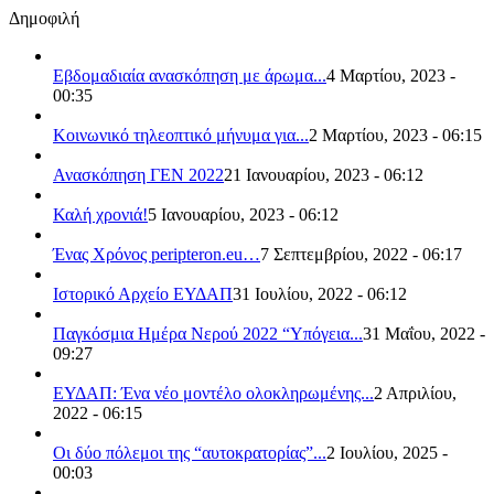
Δημοφιλή
Εβδομαδιαία ανασκόπηση με άρωμα...
4 Μαρτίου, 2023 -
00:35
Κοινωνικό τηλεοπτικό μήνυμα για...
2 Μαρτίου, 2023 - 06:15
Ανασκόπηση ΓΕΝ 2022
21 Ιανουαρίου, 2023 - 06:12
Καλή χρονιά!
5 Ιανουαρίου, 2023 - 06:12
Ένας Χρόνος peripteron.eu…
7 Σεπτεμβρίου, 2022 - 06:17
Ιστορικό Αρχείο ΕΥΔΑΠ
31 Ιουλίου, 2022 - 06:12
Παγκόσμια Ημέρα Νερού 2022 “Υπόγεια...
31 Μαΐου, 2022 -
09:27
ΕΥΔΑΠ: Ένα νέο μοντέλο ολοκληρωμένης...
2 Απριλίου,
2022 - 06:15
Οι δύο πόλεμοι της “αυτοκρατορίας”...
2 Ιουλίου, 2025 -
00:03