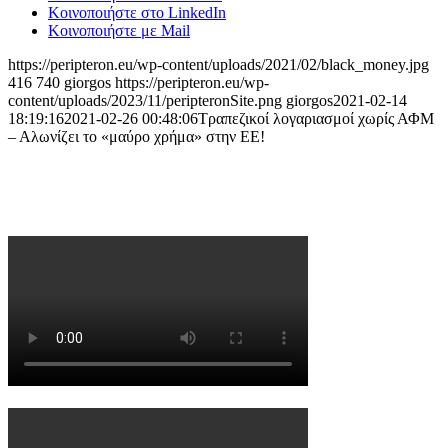
Κοινοποιήστε στο LinkedIn
Κοινοποιήστε με Mail
https://peripteron.eu/wp-content/uploads/2021/02/black_money.jpg
416
740
giorgos
https://peripteron.eu/wp-
content/uploads/2023/11/peripteronSite.png
giorgos
2021-02-14
18:19:16
2021-02-26 00:48:06
Τραπεζικοί λογαριασμοί χωρίς ΑΦΜ
– Αλωνίζει το «μαύρο χρήμα» στην ΕΕ!