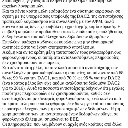
δικαιούχους, γεγονός που οδηγεί στην αλληλεπικάλυψη των
αρχείων λογαριασμών.
Και τα πέντε κράτη μέλη εφάρμοζαν ένα σύστημα κυρώσεων σε
σχέση με τις υποχρεώσεις υποβολής της DAC2, της αντιστοίχισης
τραπεζικού λογαριασμού και συναλλαγής με τον ΑΦΜ, αλλά
κανένα κράτος δεν είχε επιβάλει μέχρι στιγμής καμία κύρωση. Η
επιβολή κυρώσεων προϋποθέτει σαφείς διαδικασίες επαλήθευσης
δεδομένων και τακτικό έλεγχο των δηλούντων ιδρυμάτων.
Επιπλέον, υπάρχει κίνδυνος οι κυρώσεις να μην είναι αρκετά
αυστηρές ώστε να έχουν αποτρεπτικό αποτέλεσμα.
Ακόμη και αν τα κράτη μέλη ταυτοποιούν τους ενδιαφερόμενους
φορολογούμενους, οι αυτόματα ανταλλασσόμενες πληροφορίες
δεν χρησιμοποιούνται επαρκώς.
Στα πέντε κράτη μέλη, τα συνολικά ποσοστά αντιστοίχισης των
συναλλαγών με φυσικά πρόσωπα ή εταιρείες, κυμαίνονταν από 68
% ως 99 % για την DAC1, και από 70 % ως 95 % για την DAC2
(ένα κράτος μέλος δεν είχε ακόμα αναλύσει τα δεδομένα DAC2
για το 2016). Αυτά τα ποσοστά αντιστοίχισης δείχνουν ότι μεγάλες
ποσότητες πληροφοριών δεν χρησιμοποιούνται, καθώς δεν
αντιστοιχίζονται με συναφείς φορολογούμενους, ενώ κανένα από
τα κράτη μέλη που επισκεφθήκαμε δεν διενεργεί επί του παρόντος
περαιτέρω ελέγχους των μη αντιστοιχισμένων δεδομένων. Η μη
χρησιμοποίηση των μη αντιστοιχισμένων δεδομένων οδηγεί σε
φορολογικό έλλειμμα, σημειώνει το ΕΕΣ.
Οι πληροφορίες, που λαμβάνουν οι αρχές ενός κράτους από άλλα