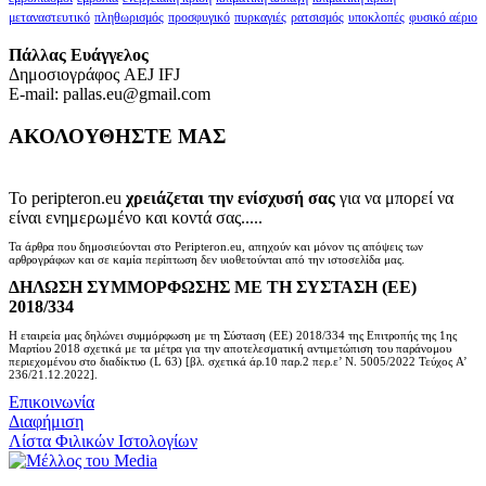
μεταναστευτικό
πληθωρισμός
προσφυγικό
πυρκαγιές
ρατσισμός
υποκλοπές
φυσικό αέριο
Πάλλας Ευάγγελος
Δημοσιογράφος AEJ ΙFJ
E-mail: pallas.eu@gmail.com
ΑΚΟΛΟΥΘΗΣΤΕ ΜΑΣ
Το peripteron.eu
χρειάζεται την ενίσχυσή σας
για να μπορεί να
είναι ενημερωμένο και κοντά σας.....
Τα άρθρα που δημοσιεύονται στο Peripteron.eu, απηχούν και μόνον τις απόψεις των
αρθρογράφων και σε καμία περίπτωση δεν υιοθετούνται από την ιστοσελίδα μας.
ΔΗΛΩΣΗ ΣΥΜΜΟΡΦΩΣΗΣ ΜΕ ΤΗ ΣΥΣΤΑΣΗ (ΕΕ)
2018/334
Η εταιρεία μας δηλώνει συμμόρφωση με τη Σύσταση (ΕΕ) 2018/334 της Επιτροπής της 1ης
Μαρτίου 2018 σχετικά με τα μέτρα για την αποτελεσματική αντιμετώπιση του παράνομου
περιεχομένου στο διαδίκτυο (L 63) [βλ. σχετικά άρ.10 παρ.2 περ.ε’ Ν. 5005/2022 Τεύχος A’
236/21.12.2022].
Επικοινωνία
Διαφήμιση
Λίστα Φιλικών Ιστολογίων