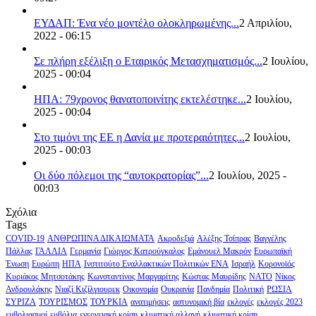
ΕΥΔΑΠ: Ένα νέο μοντέλο ολοκληρωμένης...
2 Απριλίου,
2022 - 06:15
Σε πλήρη εξέλιξη ο Εταιρικός Μετασχηματισμός...
2 Ιουλίου,
2025 - 00:04
ΗΠΑ: 79χρονος θανατοποινίτης εκτελέστηκε...
2 Ιουλίου,
2025 - 00:04
Στο τιμόνι της ΕΕ η Δανία με προτεραιότητες...
2 Ιουλίου,
2025 - 00:03
Οι δύο πόλεμοι της “αυτοκρατορίας”...
2 Ιουλίου, 2025 -
00:03
Σχόλια
Tags
COVID-19
ΑΝΘΡΩΠΙΝΑ ΔΙΚΑΙΩΜΑΤΑ
Ακροδεξιά
Αλέξης Τσίπρας
Βαγγέλης
Πάλλας
ΓΑΛΛΙΑ
Γερμανία
Γιώργος Κατρούγκαλος
Εμάνουελ Μακρόν
Ευρωπαϊκή
Ένωση
Ευρώπη
ΗΠΑ
Ινστιτούτο Εναλλακτικών Πολιτικών ΕΝΑ
Ισραήλ
Κορονοϊός
Κυριάκος Μητσοτάκης
Κωνσταντίνος Μαργαρίτης
Κώστας Μαυρίδης
ΝΑΤΟ
Νίκος
Ανδρουλάκης
Νιαζί Κιζίλγιουρεκ
Οικονομία
Ουκρανία
Πανδημία
Πολιτική
ΡΩΣΙΑ
ΣΥΡΙΖΑ
ΤΟΥΡΙΣΜΟΣ
ΤΟΥΡΚΙΑ
ανατιμήσεις
αστυνομική βία
εκλογές
εκλογές 2023
εμβολιασμοί
εμβόλια
ενεργειακή κρίση
κλιματική αλλαγή
κλιματική κρίση