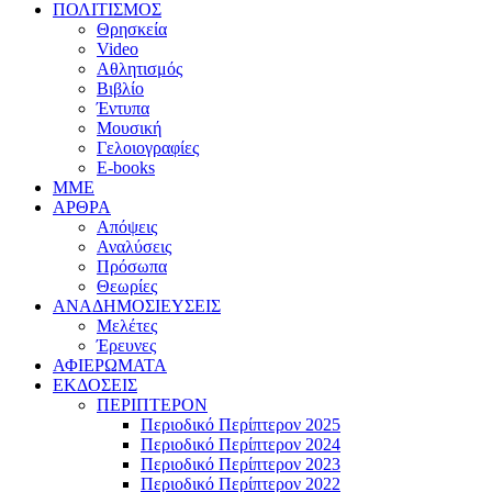
ΠΟΛΙΤΙΣΜΟΣ
Θρησκεία
Video
Αθλητισμός
Βιβλίο
Έντυπα
Μουσική
Γελοιογραφίες
E-books
MME
ΑΡΘΡΑ
Απόψεις
Αναλύσεις
Πρόσωπα
Θεωρίες
ΑΝΑΔΗΜΟΣΙΕΥΣΕΙΣ
Μελέτες
Έρευνες
ΑΦΙΕΡΩΜΑΤΑ
ΕΚΔΟΣΕΙΣ
ΠΕΡΙΠΤΕΡΟΝ
Περιοδικό Περίπτερον 2025
Περιοδικό Περίπτερον 2024
Περιοδικό Περίπτερον 2023
Περιοδικό Περίπτερον 2022