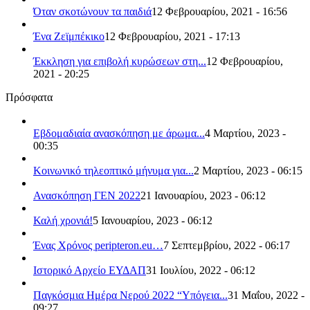
Όταν σκοτώνουν τα παιδιά
12 Φεβρουαρίου, 2021 - 16:56
Ένα Ζεϊμπέκικο
12 Φεβρουαρίου, 2021 - 17:13
Έκκληση για επιβολή κυρώσεων στη...
12 Φεβρουαρίου,
2021 - 20:25
Πρόσφατα
Εβδομαδιαία ανασκόπηση με άρωμα...
4 Μαρτίου, 2023 -
00:35
Κοινωνικό τηλεοπτικό μήνυμα για...
2 Μαρτίου, 2023 - 06:15
Ανασκόπηση ΓΕΝ 2022
21 Ιανουαρίου, 2023 - 06:12
Καλή χρονιά!
5 Ιανουαρίου, 2023 - 06:12
Ένας Χρόνος peripteron.eu…
7 Σεπτεμβρίου, 2022 - 06:17
Ιστορικό Αρχείο ΕΥΔΑΠ
31 Ιουλίου, 2022 - 06:12
Παγκόσμια Ημέρα Νερού 2022 “Υπόγεια...
31 Μαΐου, 2022 -
09:27