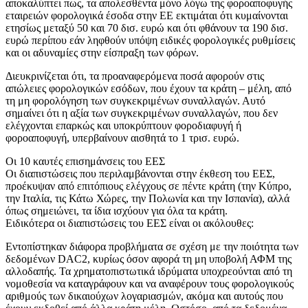
αποκαλύπτει πως, τα απολεσθέντα μόνο λόγω της φοροαποφυγής
εταιρειών φορολογικά έσοδα στην ΕΕ εκτιμάται ότι κυμαίνονται
ετησίως μεταξύ 50 και 70 δισ. ευρώ και ότι φθάνουν τα 190 δισ.
ευρώ περίπου εάν ληφθούν υπόψη ειδικές φορολογικές ρυθμίσεις
και οι αδυναμίες στην είσπραξη των φόρων.
Διευκρινίζεται ότι, τα προαναφερόμενα ποσά αφορούν στις
απώλειες φορολογικών εσόδων, που έχουν τα κράτη – μέλη, από
τη μη φορολόγηση των συγκεκριμένων συναλλαγών. Αυτό
σημαίνει ότι η αξία των συγκεκριμένων συναλλαγών, που δεν
ελέγχονται επαρκώς και υποκρύπτουν φοροδιαφυγή ή
φοροαποφυγή, υπερβαίνουν αισθητά το 1 τρισ. ευρώ.
Οι 10 καυτές επισημάνσεις του ΕΕΣ
Οι διαπιστώσεις που περιλαμβάνονται στην έκθεση του ΕΕΣ,
προέκυψαν από επιτόπιους ελέγχους σε πέντε κράτη (την Κύπρο,
την Ιταλία, τις Κάτω Χώρες, την Πολωνία και την Ισπανία), αλλά
όπως σημειώνει, τα ίδια ισχύουν για όλα τα κράτη.
Ειδικότερα οι διαπιστώσεις του ΕΕΣ είναι οι ακόλουθες:
Εντοπίστηκαν διάφορα προβλήματα σε σχέση με την ποιότητα των
δεδομένων DAC2, κυρίως όσον αφορά τη μη υποβολή ΑΦΜ της
αλλοδαπής. Τα χρηματοπιστωτικά ιδρύματα υποχρεούνται από τη
νομοθεσία να καταγράφουν και να αναφέρουν τους φορολογικούς
αριθμούς των δικαιούχων λογαριασμών, ακόμα και αυτούς που