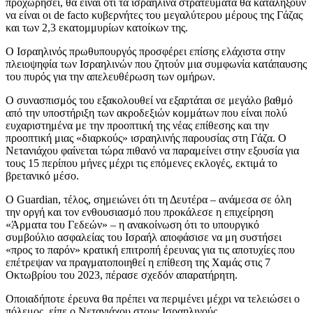
προχωρήσει, θα είναι ότι τα ισραηλινά στρατεύματα θα καταλήξουν
να είναι οι de facto κυβερνήτες του μεγαλύτερου μέρους της Γάζας
και των 2,3 εκατομμυρίων κατοίκων της.
Ο Ισραηλινός πρωθυπουργός προσφέρει επίσης ελάχιστα στην
πλειοψηφία των Ισραηλινών που ζητούν μια συμφωνία κατάπαυσης
του πυρός για την απελευθέρωση των ομήρων.
Ο συνασπισμός του εξακολουθεί να εξαρτάται σε μεγάλο βαθμό
από την υποστήριξη των ακροδεξιών κομμάτων που είναι πολύ
ευχαριστημένα με την προοπτική της νέας επίθεσης και την
προοπτική μιας «διαρκούς» ισραηλινής παρουσίας στη Γάζα. Ο
Νετανιάχου φαίνεται τώρα πιθανό να παραμείνει στην εξουσία για
τους 15 περίπου μήνες μέχρι τις επόμενες εκλογές, εκτιμά το
βρετανικό μέσο.
Ο Guardian, τέλος, σημειώνει ότι τη Δευτέρα – ανάμεσα σε όλη
την οργή και τον ενθουσιασμό που προκάλεσε η επιχείρηση
«Άρματα του Γεδεών» – η ανακοίνωση ότι το υπουργικό
συμβούλιο ασφαλείας του Ισραήλ αποφάσισε να μη συστήσει
«προς το παρόν» κρατική επιτροπή έρευνας για τις αποτυχίες που
επέτρεψαν να πραγματοποιηθεί η επίθεση της Χαμάς στις 7
Οκτωβρίου του 2023, πέρασε σχεδόν απαρατήρητη.
Οποιαδήποτε έρευνα θα πρέπει να περιμένει μέχρι να τελειώσει ο
πόλεμος, είπε ο Νετανιάχου στους Ισραηλινούς.