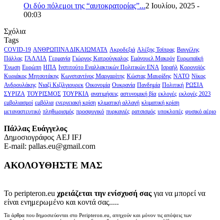
Οι δύο πόλεμοι της “αυτοκρατορίας”...
2 Ιουλίου, 2025 -
00:03
Σχόλια
Tags
COVID-19
ΑΝΘΡΩΠΙΝΑ ΔΙΚΑΙΩΜΑΤΑ
Ακροδεξιά
Αλέξης Τσίπρας
Βαγγέλης
Πάλλας
ΓΑΛΛΙΑ
Γερμανία
Γιώργος Κατρούγκαλος
Εμάνουελ Μακρόν
Ευρωπαϊκή
Ένωση
Ευρώπη
ΗΠΑ
Ινστιτούτο Εναλλακτικών Πολιτικών ΕΝΑ
Ισραήλ
Κορονοϊός
Κυριάκος Μητσοτάκης
Κωνσταντίνος Μαργαρίτης
Κώστας Μαυρίδης
ΝΑΤΟ
Νίκος
Ανδρουλάκης
Νιαζί Κιζίλγιουρεκ
Οικονομία
Ουκρανία
Πανδημία
Πολιτική
ΡΩΣΙΑ
ΣΥΡΙΖΑ
ΤΟΥΡΙΣΜΟΣ
ΤΟΥΡΚΙΑ
ανατιμήσεις
αστυνομική βία
εκλογές
εκλογές 2023
εμβολιασμοί
εμβόλια
ενεργειακή κρίση
κλιματική αλλαγή
κλιματική κρίση
μεταναστευτικό
πληθωρισμός
προσφυγικό
πυρκαγιές
ρατσισμός
υποκλοπές
φυσικό αέριο
Πάλλας Ευάγγελος
Δημοσιογράφος AEJ ΙFJ
E-mail: pallas.eu@gmail.com
ΑΚΟΛΟΥΘΗΣΤΕ ΜΑΣ
Το peripteron.eu
χρειάζεται την ενίσχυσή σας
για να μπορεί να
είναι ενημερωμένο και κοντά σας.....
Τα άρθρα που δημοσιεύονται στο Peripteron.eu, απηχούν και μόνον τις απόψεις των