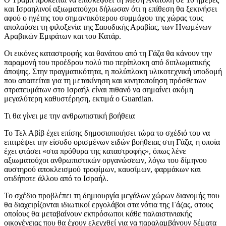
και Ισραηλινοί αξιωματούχοι δήλωσαν ότι η επίθεση θα ξεκινήσει
αφού ο ηγέτης του σημαντικότερου συμμάχου της χώρας τους
απολαύσει τη φιλοξενία της Σαουδικής Αραβίας, των Ηνωμένων
Αραβικών Εμιράτων και του Κατάρ.
Οι εικόνες καταστροφής και θανάτου από τη Γάζα θα κάνουν την
παραμονή του προέδρου πολύ πιο περίπλοκη από διπλωματικής
άποψης. Στην πραγματικότητα, η πολύπλοκη υλικοτεχνική υποδομή
που απαιτείται για τη μετακίνηση και κινητοποίηση πρόσθετων
στρατευμάτων στο Ισραήλ είναι πιθανό να σημαίνει ακόμη
μεγαλύτερη καθυστέρηση, εκτιμά ο Guardian.
Τι θα γίνει με την ανθρωπιστική βοήθεια
Το Τελ Αβίβ έχει επίσης δημοσιοποιήσει τώρα το σχέδιό του να
επιτρέψει την είσοδο ορισμένων ειδών βοήθειας στη Γάζα, η οποία
έχει φτάσει «στα πρόθυρα της καταστροφής», όπως λένε
αξιωματούχοι ανθρωπιστικών οργανώσεων, λόγω του δίμηνου
αυστηρού αποκλεισμού τροφίμων, καυσίμων, φαρμάκων και
οτιδήποτε άλλου από το Ισραήλ.
Το σχέδιο προβλέπει τη δημιουργία μεγάλων χώρων διανομής που
θα διαχειρίζονται ιδιωτικοί εργολάβοι στα νότια της Γάζας, στους
οποίους θα μεταβαίνουν εκπρόσωποι κάθε παλαιστινιακής
οικογένειας που θα έχουν ελεγχθεί για να παραλαμβάνουν δέματα