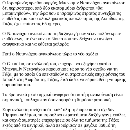
Ο Ισραηλινός πρωθυπουργός, Μπενιαμίν Νετανιάχου ανακοίνωσε
ότι περισσότεροι από δύο εκατομμύρια άνθρωποι «θα
μετακινηθούν», την ώρα που ο ισραηλινός στρατός συνεχίζει τις
επιθέσεις του και ο ολοκληρωτικός αποκλεισμός της Λωρίδας της
Γάζας έχει φτάσει τις 65 ημέρες.
Ο Νετανιάχου ανακοίνωσε τη διεξαγωγή των νέων πολύνεκρων
επιθέσεων, με ένα κυνικό βίντεο που τον δείχνει να ανοίγει
αναψυκτικό και να κάθεται χαλαρός.
Γιατί ο Νετανιάχου ανακοίνωσε τώρα το νέο σχέδιο
Ο Guardian, σε ανάλυσή του, επιχειρεί να εξηγήσει γιατί ο
Μπενιαμίν Νετανιάχου παρουσίασε τώρα το νέο σχέδιο για τη
Γάζα, με το οποίο θα επεκταθούν οι στρατιωτικές επιχειρήσεις του
Ισραήλ στη Λωρίδα της Γάζας, έτσι ώστε να εδραιωθεί η «διαρκής
παρουσία» του.
Το βρετανικό μέσο αρχικά αναφέρει ότι αυτή η ανακοίνωση είναι
σημαντική, τουλάχιστον όσον αφορά τη δημόσια ρητορική.
Στην ανάλυση τονίζεται ότι καθ’ όλη τη διάρκεια του σχεδόν
19μηνου πολέμου, τα ισραηλινά στρατεύματα διεξήγαγαν μεγάλες
και συχνά αιματηρές επιχειρήσεις σε όλα τα τμήματα της Γάζας
εκτός από τα κεντρικά, αλλά περιόρισαν σε μεγάλο βαθμό τη