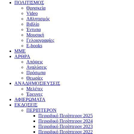
ΠΟΛΙΤΙΣΜΟΣ
Θρησκεία
Video
Αθλητισμός
Βιβλίο
Έντυπα
Μουσική
Γελοιογραφίες
E-books
MME
ΑΡΘΡΑ
Απόψεις
Αναλύσεις
Πρόσωπα
Θεωρίες
ΑΝΑΔΗΜΟΣΙΕΥΣΕΙΣ
Μελέτες
Έρευνες
ΑΦΙΕΡΩΜΑΤΑ
ΕΚΔΟΣΕΙΣ
ΠΕΡΙΠΤΕΡΟΝ
Περιοδικό Περίπτερον 2025
Περιοδικό Περίπτερον 2024
Περιοδικό Περίπτερον 2023
Περιοδικό Περίπτερον 2022