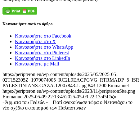
Κοινοποιήστε αυτό το άρθρο
Κοινοποιήστε στο Facebook
Κοινοποιήστε στο X
Κοινοποιήστε στο WhatsApp
Κοινοποιήστε στο Pinterest
Κοινοποιήστε στο LinkedIn
Κοινοποιήστε με Mail
https://peripteron.eu/wp-content/uploads/2025/05/2025-05-
02T152305Z_1979074005_RC2L9EACPGVG_RTRMADP_5_IS
PALESTINIANS-GAZA-1200x843-1.jpg
843
1200
Emmanuel
https://peripteron.eu/wp-content/uploads/2023/11/peripteronSite.png
Emmanuel
2025-05-09 22:13:45
2025-05-09 22:13:45
Γάζα:
«Άρματα του Γεδεών» – Γιατί ανακοίνωσε τώρα ο Νετανιάχου το
νέο σχέδιο εκτοπισμού των Παλαιστίνιων