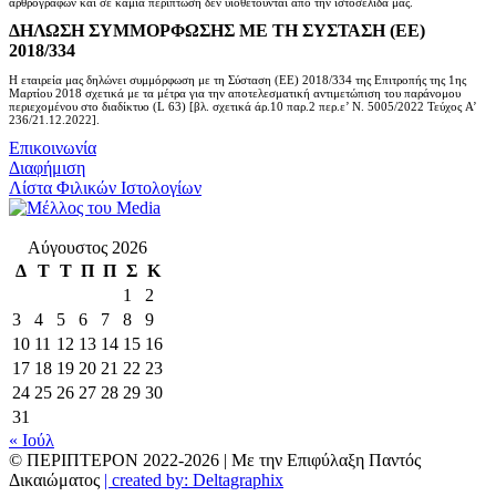
αρθρογράφων και σε καμία περίπτωση δεν υιοθετούνται από την ιστοσελίδα μας.
ΔΗΛΩΣΗ ΣΥΜΜΟΡΦΩΣΗΣ ΜΕ ΤΗ ΣΥΣΤΑΣΗ (ΕΕ)
2018/334
Η εταιρεία μας δηλώνει συμμόρφωση με τη Σύσταση (ΕΕ) 2018/334 της Επιτροπής της 1ης
Μαρτίου 2018 σχετικά με τα μέτρα για την αποτελεσματική αντιμετώπιση του παράνομου
περιεχομένου στο διαδίκτυο (L 63) [βλ. σχετικά άρ.10 παρ.2 περ.ε’ Ν. 5005/2022 Τεύχος A’
236/21.12.2022].
Επικοινωνία
Διαφήμιση
Λίστα Φιλικών Ιστολογίων
Αύγουστος 2026
Δ
Τ
Τ
Π
Π
Σ
Κ
1
2
3
4
5
6
7
8
9
10
11
12
13
14
15
16
17
18
19
20
21
22
23
24
25
26
27
28
29
30
31
« Ιούλ
© ΠΕΡΙΠΤΕΡΟΝ 2022-
2026 | Με την Επιφύλαξη Παντός
Δικαιώματος
| created by: Deltagraphix