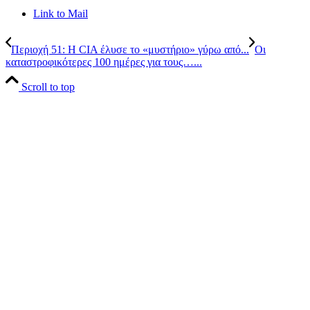
Link to Mail
Περιοχή 51: Η CIA έλυσε το «μυστήριο» γύρω από...
Οι
καταστροφικότερες 100 ημέρες για τους…...
Scroll to top