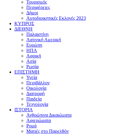
Τουρισμός
Περιφέρειες
Δήμοι
Αυτοδιοικητικές Εκλογές 2023
ΚΥΠΡΟΣ
ΔΙΕΘΝΗ
Παλαιστίνη
Λατινική Αμερική
Ευρώπη
ΗΠΑ
Αφρική
Ασία
Ρωσία
ΕΠΙΣΤΗΜΗ
Υγεία
Περιβάλλον
Οικολογία
Διατροφή
Παιδεία
Τεχνολογία
ΙΣΤΟΡΙΑ
Ανθρώπινα Δικαιώματα
Αφιερώματα
Ρομά
Ματιές στο Παρελθόν