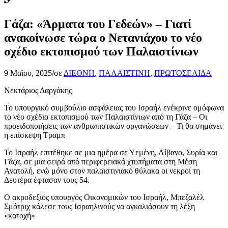
Γάζα: «Άρματα του Γεδεών» – Γιατί
ανακοίνωσε τώρα ο Νετανιάχου το νέο
σχέδιο εκτοπισμού των Παλαιστίνιων
9 Μαΐου, 2025
/
σε
ΔΙΕΘΝΗ
,
ΠΑΛΑΙΣΤΙΝΗ
,
ΠΡΩΤΟΣΕΛΙΔΑ
Νεκτάριος Δαργάκης
Το υπουργικό συμβούλιο ασφάλειας του Ισραήλ ενέκρινε ομόφωνα
το νέο σχέδιο εκτοπισμού των Παλαιστίνιων από τη Γάζα – Οι
προειδοποιήσεις των ανθρωπιστικών οργανώσεων – Τι θα σημάνει
η επίσκεψη Τραμπ
Το Ισραήλ επιτέθηκε σε μια ημέρα σε Υεμένη, Λίβανο, Συρία και
Γάζα, σε μια σειρά από περιφερειακά χτυπήματα στη Μέση
Ανατολή, ενώ μόνο στον παλαιστινιακό θύλακα οι νεκροί τη
Δευτέρα έφτασαν τους 54.
Ο ακροδεξιός υπουργός Οικονομικών του Ισραήλ, Μπεζαλέλ
Σμότριχ κάλεσε τους Ισραηλινούς να αγκαλιάσουν τη λέξη
«κατοχή»