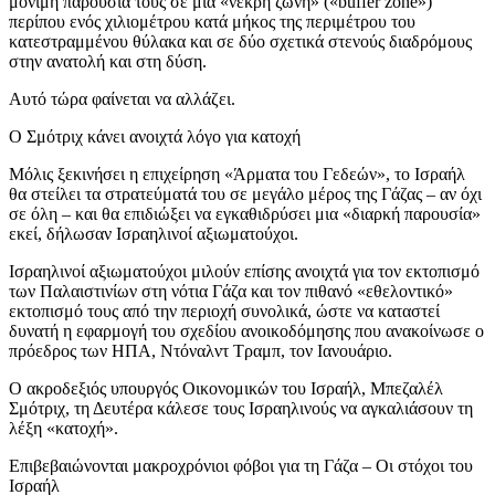
μόνιμη παρουσία τους σε μια «νεκρή ζώνη» («buffer zone»)
περίπου ενός χιλιομέτρου κατά μήκος της περιμέτρου του
κατεστραμμένου θύλακα και σε δύο σχετικά στενούς διαδρόμους
στην ανατολή και στη δύση.
Αυτό τώρα φαίνεται να αλλάζει.
Ο Σμότριχ κάνει ανοιχτά λόγο για κατοχή
Μόλις ξεκινήσει η επιχείρηση «Άρματα του Γεδεών», το Ισραήλ
θα στείλει τα στρατεύματά του σε μεγάλο μέρος της Γάζας – αν όχι
σε όλη – και θα επιδιώξει να εγκαθιδρύσει μια «διαρκή παρουσία»
εκεί, δήλωσαν Ισραηλινοί αξιωματούχοι.
Ισραηλινοί αξιωματούχοι μιλούν επίσης ανοιχτά για τον εκτοπισμό
των Παλαιστινίων στη νότια Γάζα και τον πιθανό «εθελοντικό»
εκτοπισμό τους από την περιοχή συνολικά, ώστε να καταστεί
δυνατή η εφαρμογή του σχεδίου ανοικοδόμησης που ανακοίνωσε ο
πρόεδρος των ΗΠΑ, Ντόναλντ Τραμπ, τον Ιανουάριο.
Ο ακροδεξιός υπουργός Οικονομικών του Ισραήλ, Μπεζαλέλ
Σμότριχ, τη Δευτέρα κάλεσε τους Ισραηλινούς να αγκαλιάσουν τη
λέξη «κατοχή».
Επιβεβαιώνονται μακροχρόνιοι φόβοι για τη Γάζα – Οι στόχοι του
Ισραήλ