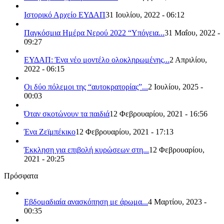
Ιστορικό Αρχείο ΕΥΔΑΠ
31 Ιουλίου, 2022 - 06:12
Παγκόσμια Ημέρα Νερού 2022 “Υπόγεια...
31 Μαΐου, 2022 -
09:27
ΕΥΔΑΠ: Ένα νέο μοντέλο ολοκληρωμένης...
2 Απριλίου,
2022 - 06:15
Οι δύο πόλεμοι της “αυτοκρατορίας”...
2 Ιουλίου, 2025 -
00:03
Όταν σκοτώνουν τα παιδιά
12 Φεβρουαρίου, 2021 - 16:56
Ένα Ζεϊμπέκικο
12 Φεβρουαρίου, 2021 - 17:13
Έκκληση για επιβολή κυρώσεων στη...
12 Φεβρουαρίου,
2021 - 20:25
Πρόσφατα
Εβδομαδιαία ανασκόπηση με άρωμα...
4 Μαρτίου, 2023 -
00:35