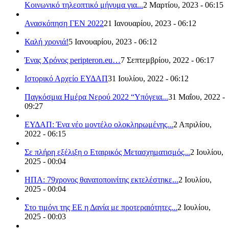
Κοινωνικό τηλεοπτικό μήνυμα για...
2 Μαρτίου, 2023 - 06:15
Ανασκόπηση ΓΕΝ 2022
21 Ιανουαρίου, 2023 - 06:12
Καλή χρονιά!
5 Ιανουαρίου, 2023 - 06:12
Ένας Χρόνος peripteron.eu…
7 Σεπτεμβρίου, 2022 - 06:17
Ιστορικό Αρχείο ΕΥΔΑΠ
31 Ιουλίου, 2022 - 06:12
Παγκόσμια Ημέρα Νερού 2022 “Υπόγεια...
31 Μαΐου, 2022 -
09:27
ΕΥΔΑΠ: Ένα νέο μοντέλο ολοκληρωμένης...
2 Απριλίου,
2022 - 06:15
Σε πλήρη εξέλιξη ο Εταιρικός Μετασχηματισμός...
2 Ιουλίου,
2025 - 00:04
ΗΠΑ: 79χρονος θανατοποινίτης εκτελέστηκε...
2 Ιουλίου,
2025 - 00:04
Στο τιμόνι της ΕΕ η Δανία με προτεραιότητες...
2 Ιουλίου,
2025 - 00:03