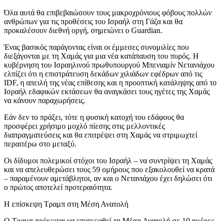
Όλα αυτά θα επιβεβαιώσουν τους μακροχρόνιους φόβους πολλών
ανθρώπων για τις προθέσεις του Ισραήλ στη Γάζα και θα
προκαλέσουν διεθνή οργή, σημειώνει ο Guardian.
Ένας βασικός παράγοντας είναι οι έμμεσες συνομιλίες που
διεξάγονται με τη Χαμάς για μια νέα κατάπαυση του πυρός. Η
κυβέρνηση του Ισραηλινού πρωθυπουργού Μπενιαμίν Νετανιάχου
ελπίζει ότι η επιστράτευση δεκάδων χιλιάδων εφέδρων από τις
IDF, η απειλή της νέας επίθεσης και η προοπτική κατάληψης από το
Ισραήλ εδαφικών εκτάσεων θα αναγκάσει τους ηγέτες της Χαμάς
να κάνουν παραχωρήσεις.
Εάν δεν το πράξει, τότε η φυσική κατοχή του εδάφους θα
προσφέρει χρήσιμο μοχλό πίεσης στις μελλοντικές
διαπραγματεύσεις και θα επιτρέψει στη Χαμάς να στριμωχτεί
περαιτέρω στο μεταξύ.
Οι δίδυμοι πολεμικοί στόχοι του Ισραήλ – να συντρίψει τη Χαμάς
και να απελευθερώσει τους 59 ομήρους που εξακολουθεί να κρατά
– παραμένουν αμετάβλητοι, αν και ο Νετανιάχου έχει δηλώσει ότι
ο πρώτος αποτελεί προτεραιότητα.
Η επίσκεψη Τραμπ στη Μέση Ανατολή
Ο Τραμπ πρόκειται να επισκεφθεί τη Μέση Ανατολή σε 10 ημέρες