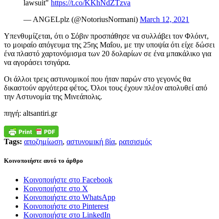
lawsuit"
https://t.co/KKhNdZTzva
— ANGELplz (@NotoriusNormani)
March 12, 2021
Υπενθυμίζεται, ότι ο Σόβιν προσπάθησε να συλλάβει τον Φλόιντ,
το μοιραίο απόγευμα της 25ης Μαΐου, με την υποψία ότι είχε δώσει
ένα πλαστό χαρτονόμισμα των 20 δολαρίων σε ένα μπακάλικο για
να αγοράσει τσιγάρα.
Οι άλλοι τρεις αστυνομικοί που ήταν παρών στο γεγονός θα
δικαστούν αργότερα φέτος. Όλοι τους έχουν πλέον απολυθεί από
την Αστυνομία της Μινεάπολις.
πηγή: altsantiri.gr
Tags:
αποζημίωση
,
αστυνομική βία
,
ρατσισμός
Κοινοποιήστε αυτό το άρθρο
Κοινοποιήστε στο Facebook
Κοινοποιήστε στο X
Κοινοποιήστε στο WhatsApp
Κοινοποιήστε στο Pinterest
Κοινοποιήστε στο LinkedIn