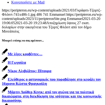
Κοινοποιήστε με Mail
https://peripteron.eu/wp-content/uploads/2021/03/Γκράφιτι-Τζορτζ-
Φλόιντ-741x486-1.jpg
486
741
Emmanuel
https://peripteron.eu/wp-
content/uploads/2023/11/peripteronSite.png
Emmanuel
2021-03-20
19:06:05
2021-03-20 19:23:48
Αποζημίωση ύψους 27 εκατ.
δολαρίων στην οικογένεια του Τζορτζ Φλόιντ από τον δήμο
Μινεάπολις
Μπορεί επίσης να σας αρέσουν...
Με λίγες κουβέντες…
H Γωγούλα
Νίκος Αλιβιζάτος: Πίτουρα
Ελεύθερος ο αστυνομικός που πυροβόλησε στο κεφάλι τον
16χρονο Κώστα Φραγκούλη
Mάρτιν Λούθερ Κινγκ: από τον αγώνα για τα πολιτικά
δικαιώματα, στη διεκδίκηση της ισότητας και της κοινωνικής
δικαιοσύνης