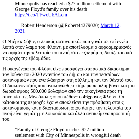
Minneapolis has reached a $27 million settlement with
George Floyd's family over his death
https://t.co/TFwcUbALcm
— Robert Henderson (@Robert44279020)
March 12,
2021
Ο Ντέρεκ Σόβιν, ο λευκός αστυνομικός που γονάτισε επί εννέα
λεπτά στον λαιμό του Φλόιντ, με αποτέλεσμα ο αφροαμερικανός
να αφήσει την τελευταία του πνοή στο πεζοδρόμιο, δικάζεται από
τις αρχές της εβδομάδας.
Η οικογένεια του Φλόιντ είχε προσφύγει στα αστικά δικαστήρια
τον Ιούνιο του 2020 εναντίον του δήμου και των τεσσάρων
αστυνομικών που ενεπλάκησαν στη σύλληψη και τον θάνατό του.
Ο διακανονισμός που ανακοινώθηκε σήμερα περιλαμβάνει και μια
δωρεά ύψους 500.000 δολαρίων από την οικογένεια προς τη
συνοικία της Μινεάπολις όπου πέθανε ο 46χρονος Φλόιντ. Οι
κάτοικοι της περιοχής έχουν αποκλείσει την πρόσβαση στους
αστυνομικούς και η διασταύρωση όπου άφησε την τελευταία του
πνοή είναι γεμάτη με λουλούδια και άλλα αντικείμενα προς τιμή
του.
"Family of George Floyd reaches $27 million
settlement with City of Minneapolis in wrongful death