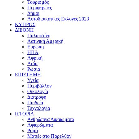
Τουρισμός
Περιφέρειες
Δήμοι
Αυτοδιοικητικές Εκλογές 2023
ΚΥΠΡΟΣ
ΔΙΕΘΝΗ
Παλαιστίνη
Λατινική Αμερική
Ευρώπη
ΗΠΑ
Αφρική
Ασία
Ρωσία
ΕΠΙΣΤΗΜΗ
Υγεία
Περιβάλλον
Οικολογία
Διατροφή
Παιδεία
Τεχνολογία
ΙΣΤΟΡΙΑ
Ανθρώπινα Δικαιώματα
Αφιερώματα
Ρομά
Ματιές στο Παρελθόν