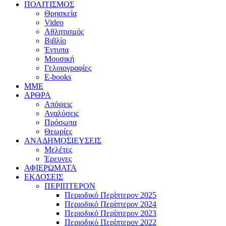
ΠΟΛΙΤΙΣΜΟΣ
Θρησκεία
Video
Αθλητισμός
Βιβλίο
Έντυπα
Μουσική
Γελοιογραφίες
E-books
MME
ΑΡΘΡΑ
Απόψεις
Αναλύσεις
Πρόσωπα
Θεωρίες
ΑΝΑΔΗΜΟΣΙΕΥΣΕΙΣ
Μελέτες
Έρευνες
ΑΦΙΕΡΩΜΑΤΑ
ΕΚΔΟΣΕΙΣ
ΠΕΡΙΠΤΕΡΟΝ
Περιοδικό Περίπτερον 2025
Περιοδικό Περίπτερον 2024
Περιοδικό Περίπτερον 2023
Περιοδικό Περίπτερον 2022