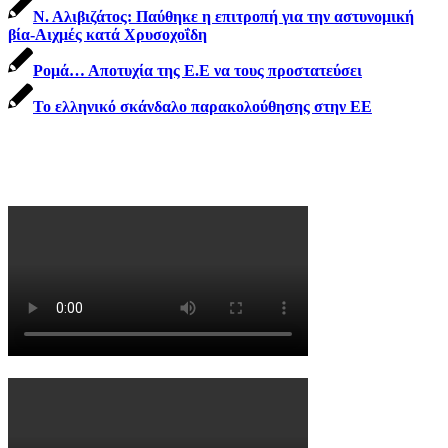
Ν. Αλιβιζάτος: Παύθηκε η επιτροπή για την αστυνομική
βία-Αιχμές κατά Χρυσοχοΐδη
Ρομά… Αποτυχία της Ε.Ε να τους προστατεύσει
To ελληνικό σκάνδαλο παρακολούθησης στην ΕΕ