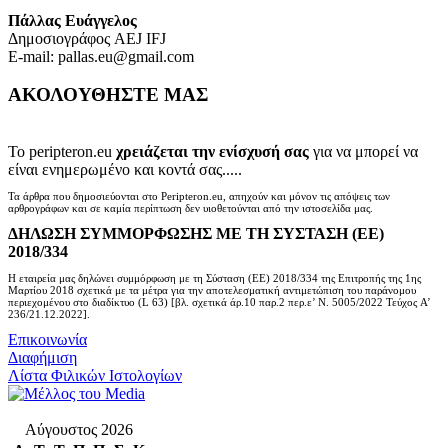
Πάλλας Ευάγγελος
Δημοσιογράφος AEJ ΙFJ
E-mail: pallas.eu@gmail.com
ΑΚΟΛΟΥΘΗΣΤΕ ΜΑΣ
Το peripteron.eu
χρειάζεται την ενίσχυσή σας
για να μπορεί να
είναι ενημερωμένο και κοντά σας.....
Τα άρθρα που δημοσιεύονται στο Peripteron.eu, απηχούν και μόνον τις απόψεις των
αρθρογράφων και σε καμία περίπτωση δεν υιοθετούνται από την ιστοσελίδα μας.
ΔΗΛΩΣΗ ΣΥΜΜΟΡΦΩΣΗΣ ΜΕ ΤΗ ΣΥΣΤΑΣΗ (ΕΕ)
2018/334
Η εταιρεία μας δηλώνει συμμόρφωση με τη Σύσταση (ΕΕ) 2018/334 της Επιτροπής της 1ης
Μαρτίου 2018 σχετικά με τα μέτρα για την αποτελεσματική αντιμετώπιση του παράνομου
περιεχομένου στο διαδίκτυο (L 63) [βλ. σχετικά άρ.10 παρ.2 περ.ε’ Ν. 5005/2022 Τεύχος A’
236/21.12.2022].
Επικοινωνία
Διαφήμιση
Λίστα Φιλικών Ιστολογίων
Αύγουστος 2026