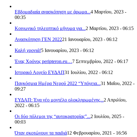
Εβδομαδιαία ανασκόπηση με άρωμα...
4 Μαρτίου, 2023 -
00:35
Κοινωνικό τηλεοπτικό μήνυμα για...
2 Μαρτίου, 2023 - 06:15
Ανασκόπηση ΓΕΝ 2022
21 Ιανουαρίου, 2023 - 06:12
Καλή χρονιά!
5 Ιανουαρίου, 2023 - 06:12
Ένας Χρόνος peripteron.eu…
7 Σεπτεμβρίου, 2022 - 06:17
Ιστορικό Αρχείο ΕΥΔΑΠ
31 Ιουλίου, 2022 - 06:12
Παγκόσμια Ημέρα Νερού 2022 “Υπόγεια...
31 Μαΐου, 2022 -
09:27
ΕΥΔΑΠ: Ένα νέο μοντέλο ολοκληρωμένης...
2 Απριλίου,
2022 - 06:15
Οι δύο πόλεμοι της “αυτοκρατορίας”...
2 Ιουλίου, 2025 -
00:03
Όταν σκοτώνουν τα παιδιά
12 Φεβρουαρίου, 2021 - 16:56