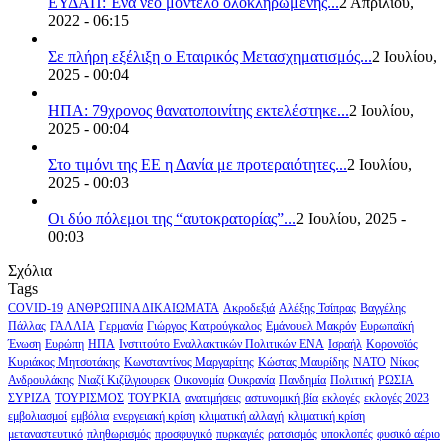
ΕΥΔΑΠ: Ένα νέο μοντέλο ολοκληρωμένης...
2 Απριλίου,
2022 - 06:15
Σε πλήρη εξέλιξη ο Εταιρικός Μετασχηματισμός...
2 Ιουλίου,
2025 - 00:04
ΗΠΑ: 79χρονος θανατοποινίτης εκτελέστηκε...
2 Ιουλίου,
2025 - 00:04
Στο τιμόνι της ΕΕ η Δανία με προτεραιότητες...
2 Ιουλίου,
2025 - 00:03
Οι δύο πόλεμοι της “αυτοκρατορίας”...
2 Ιουλίου, 2025 -
00:03
Σχόλια
Tags
COVID-19
ΑΝΘΡΩΠΙΝΑ ΔΙΚΑΙΩΜΑΤΑ
Ακροδεξιά
Αλέξης Τσίπρας
Βαγγέλης
Πάλλας
ΓΑΛΛΙΑ
Γερμανία
Γιώργος Κατρούγκαλος
Εμάνουελ Μακρόν
Ευρωπαϊκή
Ένωση
Ευρώπη
ΗΠΑ
Ινστιτούτο Εναλλακτικών Πολιτικών ΕΝΑ
Ισραήλ
Κορονοϊός
Κυριάκος Μητσοτάκης
Κωνσταντίνος Μαργαρίτης
Κώστας Μαυρίδης
ΝΑΤΟ
Νίκος
Ανδρουλάκης
Νιαζί Κιζίλγιουρεκ
Οικονομία
Ουκρανία
Πανδημία
Πολιτική
ΡΩΣΙΑ
ΣΥΡΙΖΑ
ΤΟΥΡΙΣΜΟΣ
ΤΟΥΡΚΙΑ
ανατιμήσεις
αστυνομική βία
εκλογές
εκλογές 2023
εμβολιασμοί
εμβόλια
ενεργειακή κρίση
κλιματική αλλαγή
κλιματική κρίση
μεταναστευτικό
πληθωρισμός
προσφυγικό
πυρκαγιές
ρατσισμός
υποκλοπές
φυσικό αέριο