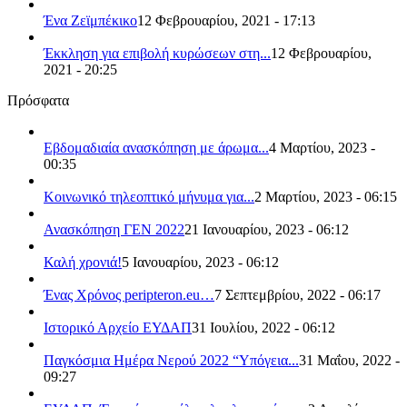
Ένα Ζεϊμπέκικο
12 Φεβρουαρίου, 2021 - 17:13
Έκκληση για επιβολή κυρώσεων στη...
12 Φεβρουαρίου,
2021 - 20:25
Πρόσφατα
Εβδομαδιαία ανασκόπηση με άρωμα...
4 Μαρτίου, 2023 -
00:35
Κοινωνικό τηλεοπτικό μήνυμα για...
2 Μαρτίου, 2023 - 06:15
Ανασκόπηση ΓΕΝ 2022
21 Ιανουαρίου, 2023 - 06:12
Καλή χρονιά!
5 Ιανουαρίου, 2023 - 06:12
Ένας Χρόνος peripteron.eu…
7 Σεπτεμβρίου, 2022 - 06:17
Ιστορικό Αρχείο ΕΥΔΑΠ
31 Ιουλίου, 2022 - 06:12
Παγκόσμια Ημέρα Νερού 2022 “Υπόγεια...
31 Μαΐου, 2022 -
09:27