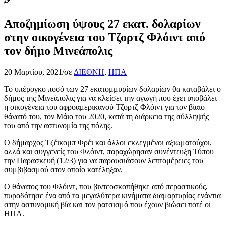
Αποζημίωση ύψους 27 εκατ. δολαρίων
στην οικογένεια του Τζορτζ Φλόιντ από
τον δήμο Μινεάπολις
20 Μαρτίου, 2021
/
σε
ΔΙΕΘΝΗ
,
ΗΠΑ
Το υπέρογκο ποσό των 27 εκατομμυρίων δολαρίων θα καταβάλει ο
δήμος της Μινεάπολις για να κλείσει την αγωγή που έχει υποβάλει
η οικογένεια του αφροαμερικανού Τζορτζ Φλόιντ για τον βίαιο
θάνατό του, τον Μάιο του 2020, κατά τη διάρκεια της σύλληψής
του από την αστυνομία της πόλης.
Ο δήμαρχος Τζέικομπ Φρέι και άλλοι εκλεγμένοι αξιωματούχοι,
αλλά και συγγενείς του Φλόιντ, παραχώρησαν συνέντευξη Τύπου
την Παρασκευή (12/3) για να παρουσιάσουν λεπτομέρειες του
συμβιβασμού στον οποίο κατέληξαν.
Ο θάνατος του Φλόιντ, που βιντεοσκοπήθηκε από περαστικούς,
πυροδότησε ένα από τα μεγαλύτερα κινήματα διαμαρτυρίας ενάντια
στην αστυνομική βία και τον ρατσισμό που έχουν βιώσει ποτέ οι
ΗΠΑ.