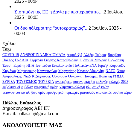
2025 - 00:04
Στο τιμόνι της ΕΕ η Δανία με προτεραιότητες...
2 Ιουλίου,
2025 - 00:03
Οι δύο πόλεμοι της “αυτοκρατορίας”...
2 Ιουλίου, 2025 -
00:03
Σχόλια
Tags
COVID-19
ΑΝΘΡΩΠΙΝΑ ΔΙΚΑΙΩΜΑΤΑ
Ακροδεξιά
Αλέξης Τσίπρας
Βαγγέλης
Πάλλας
ΓΑΛΛΙΑ
Γερμανία
Γιώργος Κατρούγκαλος
Εμάνουελ Μακρόν
Ευρωπαϊκή
Ένωση
Ευρώπη
ΗΠΑ
Ινστιτούτο Εναλλακτικών Πολιτικών ΕΝΑ
Ισραήλ
Κορονοϊός
Κυριάκος Μητσοτάκης
Κωνσταντίνος Μαργαρίτης
Κώστας Μαυρίδης
ΝΑΤΟ
Νίκος
Ανδρουλάκης
Νιαζί Κιζίλγιουρεκ
Οικονομία
Ουκρανία
Πανδημία
Πολιτική
ΡΩΣΙΑ
ΣΥΡΙΖΑ
ΤΟΥΡΙΣΜΟΣ
ΤΟΥΡΚΙΑ
ανατιμήσεις
αστυνομική βία
εκλογές
εκλογές 2023
εμβολιασμοί
εμβόλια
ενεργειακή κρίση
κλιματική αλλαγή
κλιματική κρίση
μεταναστευτικό
πληθωρισμός
προσφυγικό
πυρκαγιές
ρατσισμός
υποκλοπές
φυσικό αέριο
Πάλλας Ευάγγελος
Δημοσιογράφος AEJ ΙFJ
E-mail: pallas.eu@gmail.com
ΑΚΟΛΟΥΘΗΣΤΕ ΜΑΣ