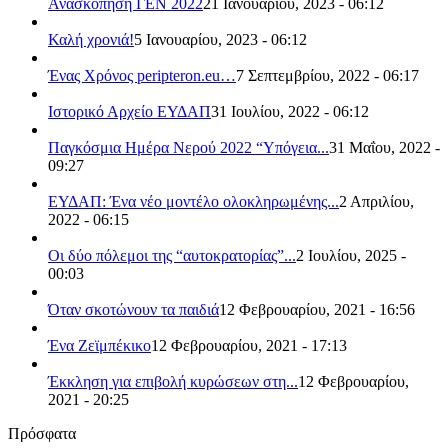
Ανασκόπηση ΓΕΝ 2022
21 Ιανουαρίου, 2023 - 06:12
Καλή χρονιά!
5 Ιανουαρίου, 2023 - 06:12
Ένας Χρόνος peripteron.eu…
7 Σεπτεμβρίου, 2022 - 06:17
Ιστορικό Αρχείο ΕΥΔΑΠ
31 Ιουλίου, 2022 - 06:12
Παγκόσμια Ημέρα Νερού 2022 “Υπόγεια...
31 Μαΐου, 2022 -
09:27
ΕΥΔΑΠ: Ένα νέο μοντέλο ολοκληρωμένης...
2 Απριλίου,
2022 - 06:15
Οι δύο πόλεμοι της “αυτοκρατορίας”...
2 Ιουλίου, 2025 -
00:03
Όταν σκοτώνουν τα παιδιά
12 Φεβρουαρίου, 2021 - 16:56
Ένα Ζεϊμπέκικο
12 Φεβρουαρίου, 2021 - 17:13
Έκκληση για επιβολή κυρώσεων στη...
12 Φεβρουαρίου,
2021 - 20:25
Πρόσφατα