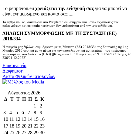
Το peripteron.eu
χρειάζεται την ενίσχυσή σας
για να μπορεί να
είναι ενημερωμένο και κοντά σας.....
Τα άρθρα που δημοσιεύονται στο Peripteron.eu, απηχούν και μόνον τις απόψεις των
αρθρογράφων και σε καμία περίπτωση δεν υιοθετούνται από την ιστοσελίδα μας.
ΔΗΛΩΣΗ ΣΥΜΜΟΡΦΩΣΗΣ ΜΕ ΤΗ ΣΥΣΤΑΣΗ (ΕΕ)
2018/334
Η εταιρεία μας δηλώνει συμμόρφωση με τη Σύσταση (ΕΕ) 2018/334 της Επιτροπής της 1ης
Μαρτίου 2018 σχετικά με τα μέτρα για την αποτελεσματική αντιμετώπιση του παράνομου
περιεχομένου στο διαδίκτυο (L 63) [βλ. σχετικά άρ.10 παρ.2 περ.ε’ Ν. 5005/2022 Τεύχος A’
236/21.12.2022].
Επικοινωνία
Διαφήμιση
Λίστα Φιλικών Ιστολογίων
Αύγουστος 2026
Δ
Τ
Τ
Π
Π
Σ
Κ
1
2
3
4
5
6
7
8
9
10
11
12
13
14
15
16
17
18
19
20
21
22
23
24
25
26
27
28
29
30