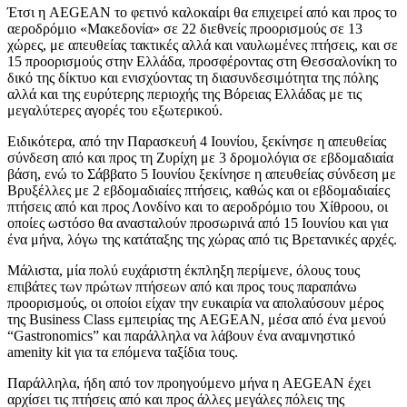
Έτσι η AEGEAN το φετινό καλοκαίρι θα επιχειρεί από και προς το
αεροδρόμιο «Μακεδονία» σε 22 διεθνείς προορισμούς σε 13
χώρες, με απευθείας τακτικές αλλά και ναυλωμένες πτήσεις, και σε
15 προορισμούς στην Ελλάδα, προσφέροντας στη Θεσσαλονίκη το
δικό της δίκτυο και ενισχύοντας τη διασυνδεσιμότητα της πόλης
αλλά και της ευρύτερης περιοχής της Βόρειας Ελλάδας με τις
μεγαλύτερες αγορές του εξωτερικού.
Ειδικότερα, από την Παρασκευή 4 Ιουνίου, ξεκίνησε η απευθείας
σύνδεση από και προς τη Ζυρίχη με 3 δρομολόγια σε εβδομαδιαία
βάση, ενώ το Σάββατο 5 Ιουνίου ξεκίνησε η απευθείας σύνδεση με
Βρυξέλλες με 2 εβδομαδιαίες πτήσεις, καθώς και οι εβδομαδιαίες
πτήσεις από και προς Λονδίνο και το αεροδρόμιο του Χίθροου, οι
οποίες ωστόσο θα ανασταλούν προσωρινά από 15 Ιουνίου και για
ένα μήνα, λόγω της κατάταξης της χώρας από τις Βρετανικές αρχές.
Μάλιστα, μία πολύ ευχάριστη έκπληξη περίμενε, όλους τους
επιβάτες των πρώτων πτήσεων από και προς τους παραπάνω
προορισμούς, οι οποίοι είχαν την ευκαιρία να απολαύσουν μέρος
της Business Class εμπειρίας της AEGEAN, μέσα από ένα μενού
“Gastronomics” και παράλληλα να λάβουν ένα αναμνηστικό
amenity kit για τα επόμενα ταξίδια τους.
Παράλληλα, ήδη από τον προηγούμενο μήνα η AEGEAN έχει
αρχίσει τις πτήσεις από και προς άλλες μεγάλες πόλεις της