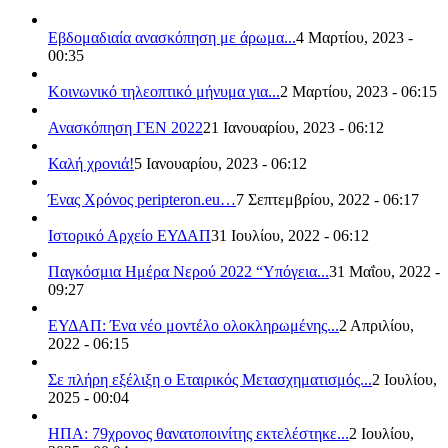
Εβδομαδιαία ανασκόπηση με άρωμα...
4 Μαρτίου, 2023 -
00:35
Κοινωνικό τηλεοπτικό μήνυμα για...
2 Μαρτίου, 2023 - 06:15
Ανασκόπηση ΓΕΝ 2022
21 Ιανουαρίου, 2023 - 06:12
Καλή χρονιά!
5 Ιανουαρίου, 2023 - 06:12
Ένας Χρόνος peripteron.eu…
7 Σεπτεμβρίου, 2022 - 06:17
Ιστορικό Αρχείο ΕΥΔΑΠ
31 Ιουλίου, 2022 - 06:12
Παγκόσμια Ημέρα Νερού 2022 “Υπόγεια...
31 Μαΐου, 2022 -
09:27
ΕΥΔΑΠ: Ένα νέο μοντέλο ολοκληρωμένης...
2 Απριλίου,
2022 - 06:15
Σε πλήρη εξέλιξη ο Εταιρικός Μετασχηματισμός...
2 Ιουλίου,
2025 - 00:04
ΗΠΑ: 79χρονος θανατοποινίτης εκτελέστηκε...
2 Ιουλίου,