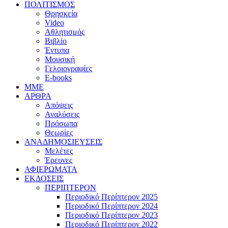
ΠΟΛΙΤΙΣΜΟΣ
Θρησκεία
Video
Αθλητισμός
Βιβλίο
Έντυπα
Μουσική
Γελοιογραφίες
E-books
MME
ΑΡΘΡΑ
Απόψεις
Αναλύσεις
Πρόσωπα
Θεωρίες
ΑΝΑΔΗΜΟΣΙΕΥΣΕΙΣ
Μελέτες
Έρευνες
ΑΦΙΕΡΩΜΑΤΑ
ΕΚΔΟΣΕΙΣ
ΠΕΡΙΠΤΕΡΟΝ
Περιοδικό Περίπτερον 2025
Περιοδικό Περίπτερον 2024
Περιοδικό Περίπτερον 2023
Περιοδικό Περίπτερον 2022