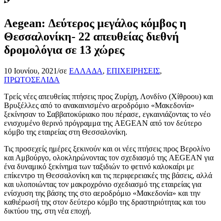
Aegean: Δεύτερος μεγάλος κόμβος η
Θεσσαλονίκη- 22 απευθείας διεθνή
δρομολόγια σε 13 χώρες
10 Ιουνίου, 2021
/
σε
ΕΛΛΑΔΑ
,
ΕΠΙΧΕΙΡΗΣΕΙΣ
,
ΠΡΩΤΟΣΕΛΙΔΑ
Τρείς νέες απευθείας πτήσεις προς Ζυρίχη, Λονδίνο (Χίθροου) και
Βρυξέλλες από το ανακαινισμένο αεροδρόμιο «Μακεδονία»
ξεκίνησαν το Σαββατοκύριακο που πέρασε, εγκαινιάζοντας το νέο
ενισχυμένο θερινό πρόγραμμα της AEGEAN από τον δεύτερο
κόμβο της εταιρείας στη Θεσσαλονίκη.
Τις προσεχείς ημέρες ξεκινούν και οι νέες πτήσεις προς Βερολίνο
και Αμβούργο, ολοκληρώνοντας τον σχεδιασμό της AEGEAN για
ένα δυναμικό ξεκίνημα των ταξιδιών το φετινό καλοκαίρι με
επίκεντρο τη Θεσσαλονίκη και τις περιφερειακές της βάσεις, αλλά
και υλοποιώντας τον μακροχρόνιο σχεδιασμό της εταιρείας για
ενίσχυση της βάσης της στο αεροδρόμιο «Μακεδονία» και την
καθιέρωσή της στον δεύτερο κόμβο της δραστηριότητας και του
δικτύου της, στη νέα εποχή.