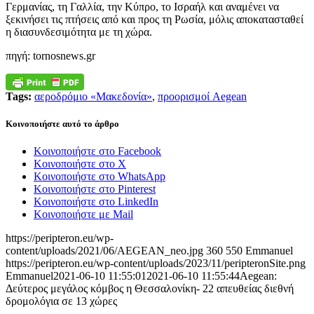
Γερμανίας, τη Γαλλία, την Κύπρο, το Ισραήλ και αναμένει να
ξεκινήσει τις πτήσεις από και προς τη Ρωσία, μόλις αποκατασταθεί
η διασυνδεσιμότητα με τη χώρα.
πηγή: tornosnews.gr
Tags:
αεροδρόμιο «Μακεδονία»
,
προορισμοί Aegean
Κοινοποιήστε αυτό το άρθρο
Κοινοποιήστε στο Facebook
Κοινοποιήστε στο X
Κοινοποιήστε στο WhatsApp
Κοινοποιήστε στο Pinterest
Κοινοποιήστε στο LinkedIn
Κοινοποιήστε με Mail
https://peripteron.eu/wp-
content/uploads/2021/06/AEGEAN_neo.jpg
360
550
Emmanuel
https://peripteron.eu/wp-content/uploads/2023/11/peripteronSite.png
Emmanuel
2021-06-10 11:55:01
2021-06-10 11:55:44
Aegean:
Δεύτερος μεγάλος κόμβος η Θεσσαλονίκη- 22 απευθείας διεθνή
δρομολόγια σε 13 χώρες