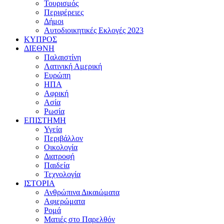
Τουρισμός
Περιφέρειες
Δήμοι
Αυτοδιοικητικές Εκλογές 2023
ΚΥΠΡΟΣ
ΔΙΕΘΝΗ
Παλαιστίνη
Λατινική Αμερική
Ευρώπη
ΗΠΑ
Αφρική
Ασία
Ρωσία
ΕΠΙΣΤΗΜΗ
Υγεία
Περιβάλλον
Οικολογία
Διατροφή
Παιδεία
Τεχνολογία
ΙΣΤΟΡΙΑ
Ανθρώπινα Δικαιώματα
Αφιερώματα
Ρομά
Ματιές στο Παρελθόν