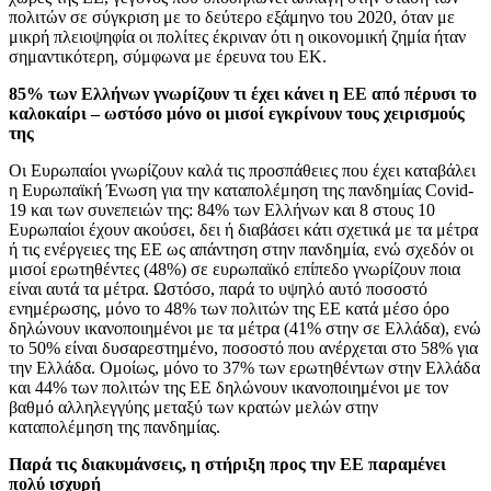
πολιτών σε σύγκριση με το δεύτερο εξάμηνο του 2020, όταν με
μικρή πλειοψηφία οι πολίτες έκριναν ότι η οικονομική ζημία ήταν
σημαντικότερη, σύμφωνα με έρευνα του ΕΚ.
85% των Ελλήνων γνωρίζουν τι έχει κάνει η ΕΕ από πέρυσι το
καλοκαίρι – ωστόσο μόνο οι μισοί εγκρίνουν τους χειρισμούς
της
Οι Ευρωπαίοι γνωρίζουν καλά τις προσπάθειες που έχει καταβάλει
η Ευρωπαϊκή Ένωση για την καταπολέμηση της πανδημίας Covid-
19 και των συνεπειών της: 84% των Ελλήνων και 8 στους 10
Ευρωπαίοι έχουν ακούσει, δει ή διαβάσει κάτι σχετικά με τα μέτρα
ή τις ενέργειες της ΕΕ ως απάντηση στην πανδημία, ενώ σχεδόν οι
μισοί ερωτηθέντες (48%) σε ευρωπαϊκό επίπεδο γνωρίζουν ποια
είναι αυτά τα μέτρα. Ωστόσο, παρά το υψηλό αυτό ποσοστό
ενημέρωσης, μόνο το 48% των πολιτών της ΕΕ κατά μέσο όρο
δηλώνουν ικανοποιημένοι με τα μέτρα (41% στην σε Ελλάδα), ενώ
το 50% είναι δυσαρεστημένο, ποσοστό που ανέρχεται στο 58% για
την Ελλάδα. Ομοίως, μόνο το 37% των ερωτηθέντων στην Ελλάδα
και 44% των πολιτών της ΕΕ δηλώνουν ικανοποιημένοι με τον
βαθμό αλληλεγγύης μεταξύ των κρατών μελών στην
καταπολέμηση της πανδημίας.
Παρά τις διακυμάνσεις, η στήριξη προς την ΕΕ παραμένει
πολύ ισχυρή