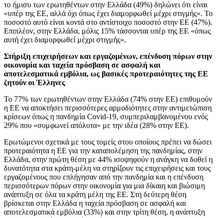
το ήμισυ των ερωτηθέντων στην Ελλάδα (49%) δηλώνει ότι είναι
«υπέρ της ΕΕ, αλλά όχι όπως έχει διαμορφωθεί μέχρι στιγμής». Το
ποσοστό αυτό είναι κοντά στο αντίστοιχο ποσοστό στην ΕΕ (47%).
Επιπλέον, στην Ελλάδα, μόλις 15% τάσσονται υπέρ της ΕΕ «όπως
αυτή έχει διαμορφωθεί μέχρι στιγμής».
Στήριξη επιχειρήσεων και εργαζομένων, επένδυση πόρων στην
οικονομία και ταχεία πρόσβαση σε ασφαλή και
αποτελεσματικά εμβόλια, ως βασικές προτεραιότητες της ΕΕ
ζητούν οι Έλληνες
Το 77% των ερωτηθέντων στην Ελλάδα (74% στην ΕΕ) επιθυμούν
η ΕΕ να αποκτήσει περισσότερες αρμοδιότητες στην αντιμετώπιση
κρίσεων όπως η πανδημία Covid-19, συμπεριλαμβανομένου ενός
29% που «συμφωνεί απόλυτα» με την ιδέα (28% στην ΕΕ).
Ερωτώμενοι σχετικά με τους τομείς στου οποίους πρέπει να δώσει
προτεραιότητα η ΕΕ για την καταπολέμηση της πανδημίας, στην
Ελλάδα, στην πρώτη θέση με 44% ισοψηφούν η ανάγκη να δοθεί η
δυνατότητα στα κράτη-μέλη να στηρίξουν τις επιχειρήσεις και τους
εργαζομένους που επλήγησαν από την πανδημία και η επένδυση
περισσότερων πόρων στην οικονομία για μια δίκαιη και βιώσιμη
ανάπτυξη σε όλα τα κράτη μέλη της ΕΕ. Στη δεύτερη θέση
βρίσκεται στην Ελλάδα η ταχεία πρόσβαση σε ασφαλή και
αποτελεσματικά εμβόλια (33%) και στην τρίτη θέση, η ανάπτυξη