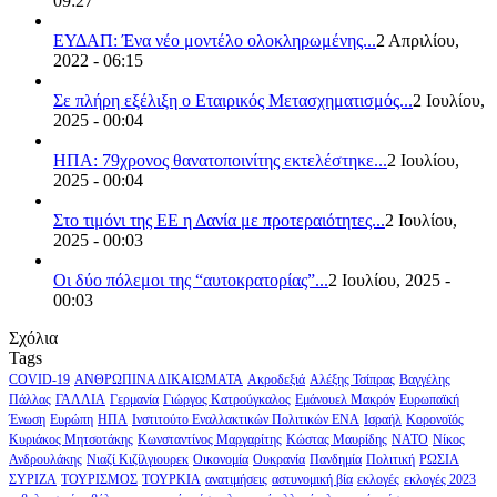
09:27
ΕΥΔΑΠ: Ένα νέο μοντέλο ολοκληρωμένης...
2 Απριλίου,
2022 - 06:15
Σε πλήρη εξέλιξη ο Εταιρικός Μετασχηματισμός...
2 Ιουλίου,
2025 - 00:04
ΗΠΑ: 79χρονος θανατοποινίτης εκτελέστηκε...
2 Ιουλίου,
2025 - 00:04
Στο τιμόνι της ΕΕ η Δανία με προτεραιότητες...
2 Ιουλίου,
2025 - 00:03
Οι δύο πόλεμοι της “αυτοκρατορίας”...
2 Ιουλίου, 2025 -
00:03
Σχόλια
Tags
COVID-19
ΑΝΘΡΩΠΙΝΑ ΔΙΚΑΙΩΜΑΤΑ
Ακροδεξιά
Αλέξης Τσίπρας
Βαγγέλης
Πάλλας
ΓΑΛΛΙΑ
Γερμανία
Γιώργος Κατρούγκαλος
Εμάνουελ Μακρόν
Ευρωπαϊκή
Ένωση
Ευρώπη
ΗΠΑ
Ινστιτούτο Εναλλακτικών Πολιτικών ΕΝΑ
Ισραήλ
Κορονοϊός
Κυριάκος Μητσοτάκης
Κωνσταντίνος Μαργαρίτης
Κώστας Μαυρίδης
ΝΑΤΟ
Νίκος
Ανδρουλάκης
Νιαζί Κιζίλγιουρεκ
Οικονομία
Ουκρανία
Πανδημία
Πολιτική
ΡΩΣΙΑ
ΣΥΡΙΖΑ
ΤΟΥΡΙΣΜΟΣ
ΤΟΥΡΚΙΑ
ανατιμήσεις
αστυνομική βία
εκλογές
εκλογές 2023