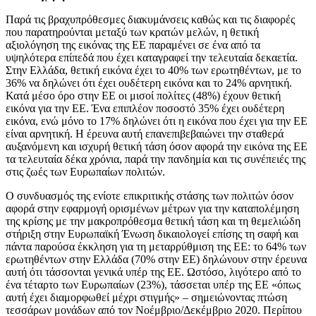
Παρά τις βραχυπρόθεσμες διακυμάνσεις καθώς και τις διαφορές
που παρατηρούνται μεταξύ των κρατών μελών, η θετική
αξιολόγηση της εικόνας της ΕΕ παραμένει σε ένα από τα
υψηλότερα επίπεδά που έχει καταγραφεί την τελευταία δεκαετία.
Στην Ελλάδα, θετική εικόνα έχει το 40% των ερωτηθέντων, με το
36% να δηλώνει ότι έχει ουδέτερη εικόνα και το 24% αρνητική.
Κατά μέσο όρο στην ΕΕ οι μισοί πολίτες (48%) έχουν θετική
εικόνα για την ΕΕ. Ένα επιπλέον ποσοστό 35% έχει ουδέτερη
εικόνα, ενώ μόνο το 17% δηλώνει ότι η εικόνα που έχει για την ΕΕ
είναι αρνητική. Η έρευνα αυτή επανεπιβεβαιώνει την σταθερά
αυξανόμενη και ισχυρή θετική τάση όσον αφορά την εικόνα της ΕΕ
τα τελευταία δέκα χρόνια, παρά την πανδημία και τις συνέπειές της
στις ζωές των Ευρωπαίων πολιτών.
Ο συνδυασμός της ενίοτε επικριτικής στάσης των πολιτών όσον
αφορά στην εφαρμογή ορισμένων μέτρων για την καταπολέμηση
της κρίσης με την μακροπρόθεσμα θετική τάση και τη θεμελιώδη
στήριξη στην Ευρωπαϊκή Ένωση δικαιολογεί επίσης τη σαφή και
πάντα παρούσα έκκληση για τη μεταρρύθμιση της ΕΕ: το 64% των
ερωτηθέντων στην Ελλάδα (70% στην ΕΕ) δηλώνουν στην έρευνα
αυτή ότι τάσσονται γενικά υπέρ της ΕΕ. Ωστόσο, λιγότερο από το
ένα τέταρτο των Ευρωπαίων (23%), τάσσεται υπέρ της ΕΕ «όπως
αυτή έχει διαμορφωθεί μέχρι στιγμής» – σημειώνοντας πτώση
τεσσάρων μονάδων από τον Νοέμβριο/Δεκέμβριο 2020. Περίπου