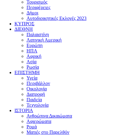
Τουρισμός
Περιφέρειες
Δήμοι
Αυτοδιοικητικές Εκλογές 2023
ΚΥΠΡΟΣ
ΔΙΕΘΝΗ
Παλαιστίνη
Λατινική Αμερική
Ευρώπη
ΗΠΑ
Αφρική
Ασία
Ρωσία
ΕΠΙΣΤΗΜΗ
Υγεία
Περιβάλλον
Οικολογία
Διατροφή
Παιδεία
Τεχνολογία
ΙΣΤΟΡΙΑ
Ανθρώπινα Δικαιώματα
Αφιερώματα
Ρομά
Ματιές στο Παρελθόν