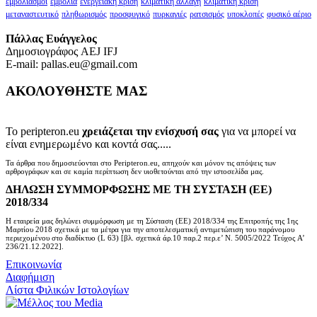
εμβολιασμοί
εμβόλια
ενεργειακή κρίση
κλιματική αλλαγή
κλιματική κρίση
μεταναστευτικό
πληθωρισμός
προσφυγικό
πυρκαγιές
ρατσισμός
υποκλοπές
φυσικό αέριο
Πάλλας Ευάγγελος
Δημοσιογράφος AEJ ΙFJ
E-mail: pallas.eu@gmail.com
ΑΚΟΛΟΥΘΗΣΤΕ ΜΑΣ
Το peripteron.eu
χρειάζεται την ενίσχυσή σας
για να μπορεί να
είναι ενημερωμένο και κοντά σας.....
Τα άρθρα που δημοσιεύονται στο Peripteron.eu, απηχούν και μόνον τις απόψεις των
αρθρογράφων και σε καμία περίπτωση δεν υιοθετούνται από την ιστοσελίδα μας.
ΔΗΛΩΣΗ ΣΥΜΜΟΡΦΩΣΗΣ ΜΕ ΤΗ ΣΥΣΤΑΣΗ (ΕΕ)
2018/334
Η εταιρεία μας δηλώνει συμμόρφωση με τη Σύσταση (ΕΕ) 2018/334 της Επιτροπής της 1ης
Μαρτίου 2018 σχετικά με τα μέτρα για την αποτελεσματική αντιμετώπιση του παράνομου
περιεχομένου στο διαδίκτυο (L 63) [βλ. σχετικά άρ.10 παρ.2 περ.ε’ Ν. 5005/2022 Τεύχος A’
236/21.12.2022].
Επικοινωνία
Διαφήμιση
Λίστα Φιλικών Ιστολογίων