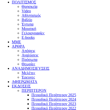
ΠΟΛΙΤΙΣΜΟΣ
Θρησκεία
Video
Αθλητισμός
Βιβλίο
Έντυπα
Μουσική
Γελοιογραφίες
E-books
MME
ΑΡΘΡΑ
Απόψεις
Αναλύσεις
Πρόσωπα
Θεωρίες
ΑΝΑΔΗΜΟΣΙΕΥΣΕΙΣ
Μελέτες
Έρευνες
ΑΦΙΕΡΩΜΑΤΑ
ΕΚΔΟΣΕΙΣ
ΠΕΡΙΠΤΕΡΟΝ
Περιοδικό Περίπτερον 2025
Περιοδικό Περίπτερον 2024
Περιοδικό Περίπτερον 2023
Περιοδικό Περίπτερον 2022