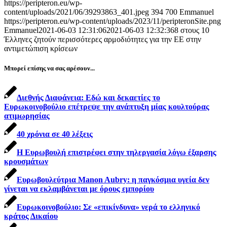
https://peripteron.eu/wp-
content/uploads/2021/06/39293863_401.jpeg
394
700
Emmanuel
https://peripteron.eu/wp-content/uploads/2023/11/peripteronSite.png
Emmanuel
2021-06-03 12:31:06
2021-06-03 12:32:36
8 στους 10
Έλληνες ζητούν περισσότερες αρμοδιότητες για την ΕΕ στην
αντιμετώπιση κρίσεων
Μπορεί επίσης να σας αρέσουν...
Διεθνής Διαφάνεια: Εδώ και δεκαετίες το
Ευρωκοινοβούλιο επέτρεψε την ανάπτυξη μίας κουλτούρας
ατιμωρησίας
40 χρόνια σε 40 λέξεις
Η Ευρωβουλή επιστρέφει στην τηλεργασία λόγω έξαρσης
κρουσμάτων
Ευρωβουλεύτρια Manon Aubry: η παγκόσμια υγεία δεν
γίνεται να εκλαμβάνεται με όρους εμπορίου
Ευρωκοινοβούλιο: Σε «επικίνδυνα» νερά το ελληνικό
κράτος Δικαίου