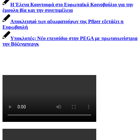
Η Έλενα Κουντουρά στο Ευρωπαϊκό Κοινοβούλιο για την
έμφυλη βία και την συνεπιμέλεια
Αποκλεισμό των αξιωματούχων της Pfizer εξετάζει η
Ευρωβουλή
Υποκλοπές: Νέο επεισόδιο στην PEGA με πρωταγωνίστρια
την Βόζενμπεργκ