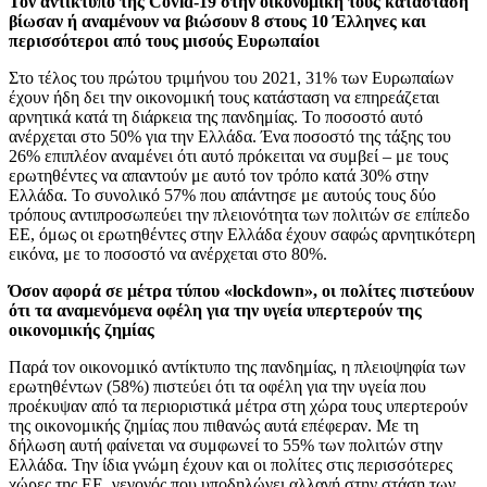
Τον αντίκτυπο της Covid-19 στην οικονομική τους κατάσταση
βίωσαν ή αναμένουν να βιώσουν 8 στους 10 Έλληνες και
περισσότεροι από τους μισούς Ευρωπαίοι
Στο τέλος του πρώτου τριμήνου του 2021, 31% των Ευρωπαίων
έχουν ήδη δει την οικονομική τους κατάσταση να επηρεάζεται
αρνητικά κατά τη διάρκεια της πανδημίας. Το ποσοστό αυτό
ανέρχεται στο 50% για την Ελλάδα. Ένα ποσοστό της τάξης του
26% επιπλέον αναμένει ότι αυτό πρόκειται να συμβεί – με τους
ερωτηθέντες να απαντούν με αυτό τον τρόπο κατά 30% στην
Ελλάδα. Το συνολικό 57% που απάντησε με αυτούς τους δύο
τρόπους αντιπροσωπεύει την πλειονότητα των πολιτών σε επίπεδο
ΕΕ, όμως οι ερωτηθέντες στην Ελλάδα έχουν σαφώς αρνητικότερη
εικόνα, με το ποσοστό να ανέρχεται στο 80%.
Όσον αφορά σε μέτρα τύπου «lockdown», οι πολίτες πιστεύουν
ότι τα αναμενόμενα οφέλη για την υγεία υπερτερούν της
οικονομικής ζημίας
Παρά τον οικονομικό αντίκτυπο της πανδημίας, η πλειοψηφία των
ερωτηθέντων (58%) πιστεύει ότι τα οφέλη για την υγεία που
προέκυψαν από τα περιοριστικά μέτρα στη χώρα τους υπερτερούν
της οικονομικής ζημίας που πιθανώς αυτά επέφεραν. Με τη
δήλωση αυτή φαίνεται να συμφωνεί το 55% των πολιτών στην
Ελλάδα. Την ίδια γνώμη έχουν και οι πολίτες στις περισσότερες
χώρες της ΕΕ, γεγονός που υποδηλώνει αλλαγή στην στάση των