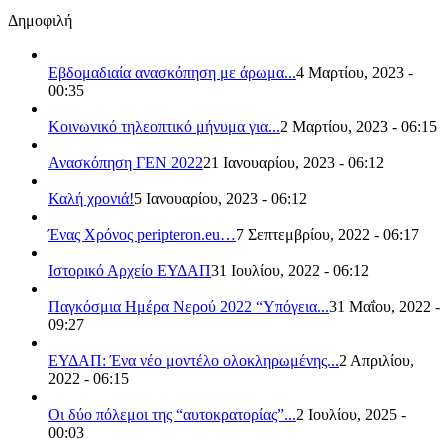
Δημοφιλή
Εβδομαδιαία ανασκόπηση με άρωμα...
4 Μαρτίου, 2023 -
00:35
Κοινωνικό τηλεοπτικό μήνυμα για...
2 Μαρτίου, 2023 - 06:15
Ανασκόπηση ΓΕΝ 2022
21 Ιανουαρίου, 2023 - 06:12
Καλή χρονιά!
5 Ιανουαρίου, 2023 - 06:12
Ένας Χρόνος peripteron.eu…
7 Σεπτεμβρίου, 2022 - 06:17
Ιστορικό Αρχείο ΕΥΔΑΠ
31 Ιουλίου, 2022 - 06:12
Παγκόσμια Ημέρα Νερού 2022 “Υπόγεια...
31 Μαΐου, 2022 -
09:27
ΕΥΔΑΠ: Ένα νέο μοντέλο ολοκληρωμένης...
2 Απριλίου,
2022 - 06:15
Οι δύο πόλεμοι της “αυτοκρατορίας”...
2 Ιουλίου, 2025 -
00:03