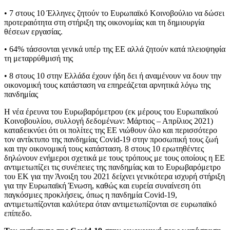
• 7 στους 10 Έλληνες ζητούν το Ευρωπαϊκό Κοινοβούλιο να δώσει
προτεραιότητα στη στήριξη της οικονομίας και τη δημιουργία
θέσεων εργασίας.
• 64% τάσσονται γενικά υπέρ της ΕΕ αλλά ζητούν κατά πλειοψηφία
τη μεταρρύθμισή της
• 8 στους 10 στην Ελλάδα έχουν ήδη δει ή αναμένουν να δουν την
οικονομική τους κατάσταση να επηρεάζεται αρνητικά λόγω της
πανδημίας
Η νέα έρευνα του Ευρωβαρόμετρου (εκ μέρους του Ευρωπαϊκού
Κοινοβουλίου, συλλογή δεδομένων: Μάρτιος – Απρίλιος 2021)
καταδεικνύει ότι οι πολίτες της ΕΕ νιώθουν όλο και περισσότερο
τον αντίκτυπο της πανδημίας Covid-19 στην προσωπική τους ζωή
και την οικονομική τους κατάσταση. 8 στους 10 ερωτηθέντες
δηλώνουν ενήμεροι σχετικά με τους τρόπους με τους οποίους η ΕΕ
αντιμετωπίζει τις συνέπειες της πανδημίας και το Ευρωβαρόμετρο
του ΕΚ για την Άνοιξη του 2021 δείχνει γενικότερα ισχυρή στήριξη
για την Ευρωπαϊκή Ένωση, καθώς και ευρεία συναίνεση ότι
παγκόσμιες προκλήσεις, όπως η πανδημία Covid-19,
αντιμετωπίζονται καλύτερα όταν αντιμετωπίζονται σε ευρωπαϊκό
επίπεδο.