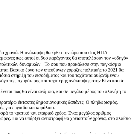
έα χρονιά. Η ανάκαμψη θα έρθει την ώρα που στις ΗΠΑ
ι εμφανές πως αυτοί οι δυο παράγοντες θα αποτελέσουν τον «οδηγό»
 γεωπολιτικών δυναμικών. Το σοκ που προκάλεσε στην παγκόσμια
ότητα. Βασικό έργο των υπεύθυνων χάραξης πολιτικής το 2021 θα
μόσια στήριξη του εισοδήματος και του ταχύτατα αυξανόμενου
λόγο της ισχυρότερης και ταχύτερης ανάκαμψης στην Κίνα και σε
εται πως θα είναι ανόμοια, και σε μεγάλο μέρος του πλανήτη το
περαιτέρω έκτακτες δημοσιονομικές δαπάνες. Ο πληθωρισμός,
ς για εργασία και κεφάλαιο.
φορά το κρατικό και εταιρικό χρέος. Ένας μεγάλος αριθμός
ες. Για να υπάρξει αντιστροφή θα χρειαστούν χρόνια, στο πλαίσιο