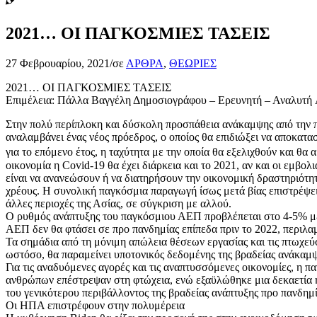
2021… ΟΙ ΠΑΓΚΟΣΜΙΕΣ ΤΑΣΕΙΣ
27 Φεβρουαρίου, 2021
/
σε
ΑΡΘΡΑ
,
ΘΕΩΡΙΕΣ
2021… ΟΙ ΠΑΓΚΟΣΜΙΕΣ ΤΑΣΕΙΣ
Επιμέλεια: Πάλλα Βαγγέλη Δημοσιογράφου – Ερευνητή – Αναλυτή
Στην πολύ περίπλοκη και δύσκολη προσπάθεια ανάκαμψης από την π
αναλαμβάνει ένας νέος πρόεδρος, ο οποίος θα επιδιώξει να αποκατα
για το επόμενο έτος, η ταχύτητα με την οποία θα εξελιχθούν και θ
οικονομία η Covid-19 θα έχει διάρκεια και το 2021, αν και οι εμβ
είναι να ανανεώσουν ή να διατηρήσουν την οικονομική δραστηριότη
χρέους. Η συνολική παγκόσμια παραγωγή ίσως μετά βίας επιστρέψει 
άλλες περιοχές της Ασίας, σε σύγκριση με αλλού.
Ο ρυθμός ανάπτυξης του παγκόσμιου ΑΕΠ προβλέπεται στο 4-5% με τ
ΑΕΠ δεν θα φτάσει σε προ πανδημίας επίπεδα πριν το 2022, περι
Τα σημάδια από τη μόνιμη απώλεια θέσεων εργασίας και τις πτωχεύ
ωστόσο, θα παραμείνει υποτονικός δεδομένης της βραδείας ανάκαμψ
Για τις αναδυόμενες αγορές και τις αναπτυσσόμενες οικονομίες, η π
ανθρώπων επέστρεψαν στη φτώχεια, ενώ εξαϋλώθηκε μια δεκαετία ή 
του γενικότερου περιβάλλοντος της βραδείας ανάπτυξης προ πανδημ
Οι ΗΠΑ επιστρέφουν στην πολυμέρεια