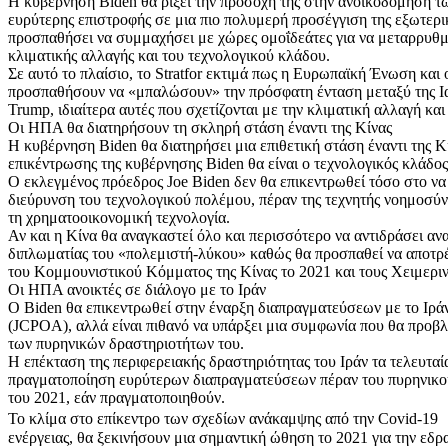
Η κυβέρνηση Biden θα ρίξει την προσοχή της στην ανοικοδόμηση τ
ευρύτερης επιστροφής σε μια πιο πολυμερή προσέγγιση της εξωτερική
προσπαθήσει να συμμαχήσει με χώρες ομοΐδεάτες για να μεταρρυθμί
κλιματικής αλλαγής και του τεχνολογικού κλάδου.
Σε αυτό το πλαίσιο, το Stratfor εκτιμά πως η Ευρωπαϊκή Ένωση και
προσπαθήσουν να «μπαλώσουν» την πρόσφατη ένταση μεταξύ της Ιαπ
Trump, ιδιαίτερα αυτές που σχετίζονται με την κλιματική αλλαγή κα
Οι ΗΠΑ θα διατηρήσουν τη σκληρή στάση έναντι της Κίνας
Η κυβέρνηση Biden θα διατηρήσει μια επιθετική στάση έναντι της Κί
επικέντρωσης της κυβέρνησης Biden θα είναι ο τεχνολογικός κλάδος
Ο εκλεγμένος πρόεδρος Joe Biden δεν θα επικεντρωθεί τόσο στο να β
διεύρυνση του τεχνολογικού πολέμου, πέραν της τεχνητής νοημοσύν
τη χρηματοοικονομική τεχνολογία.
Αν και η Κίνα θα αναγκαστεί όλο και περισσότερο να αντιδράσει α
διπλωματίας του «πολεμιστή-λύκου» καθώς θα προσπαθεί να αποτρέψε
του Κομμουνιστικού Κόμματος της Κίνας το 2021 και τους Χειμερι
Οι ΗΠΑ ανοικτές σε διάλογο με το Ιράν
Ο Biden θα επικεντρωθεί στην έναρξη διαπραγματεύσεων με το Ιρά
(JCPOA), αλλά είναι πιθανό να υπάρξει μια συμφωνία που θα προ
των πυρηνικών δραστηριοτήτων του.
Η επέκταση της περιφερειακής δραστηριότητας του Ιράν τα τελευτα
πραγματοποίηση ευρύτερων διαπραγματεύσεων πέραν του πυρηνικού
του 2021, εάν πραγματοποιηθούν.
Το κλίμα στο επίκεντρο των σχεδίων ανάκαμψης από την Covid-19 
ενέργειας, θα ξεκινήσουν μια σημαντική ώθηση το 2021 για την εδρ