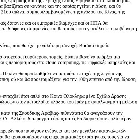
ς Αμερικής και της περιοχής Ασίας-Ειρηνικού στο πλαίσιο μιας
 βασίζεται σε κανόνες και της οποίας ηγείται η Δύση, και θα
 21ου αιώνα, συμπεριλαμβανομένης της ανόδου της Κίνας, της
κές δαπάνες και οι εμπορικές διαμάχες και οι ΗΠΑ θα
 σε διάφορες συμφωνίες και θεσμούς που εγκατέλειψε η κυβέρνηση
ς Κίνας, που θα έχει μεγαλύτερη συνοχή. Βασικό σημείο
 στοχεύσει ευρύτερους τομείς. Είναι πιθανό να υπάρξει μια
υς περιορισμούς στο cloud computing, τις ψηφιακές υπηρεσίες και
ο Πεκίνο θα προσπαθήσει να μετριάσει πτυχές της λεγόμενης
πισμού και θα προετοιμάζεται για την 100η επέτειο από την ίδρυση
να-ενταχθεί έτσι απλά στο Κοινό Ολοκληρωμένο Σχέδιο Δράσης
ρώσεων στον πετρελαϊκό κλάδου του Ιράν με αντάλλαγμα τη μείωση
 κατά της Σαουδικής Αραβίας- πιθανότατα θα αναγκάσουν την
POA. Αλλά οι διαπραγματεύσεις αυτές θα διαρκέσουν πολύ πέραν
ταιρειών που παράγουν ενέργεια και των μεγάλων καταναλωτών
 θα τροποποιήσουν τις επιχειρηματικές στρατηγικές τους για να