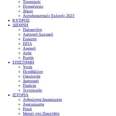
Τουρισμός
Περιφέρειες
Δήμοι
Αυτοδιοικητικές Εκλογές 2023
ΚΥΠΡΟΣ
ΔΙΕΘΝΗ
Παλαιστίνη
Λατινική Αμερική
Ευρώπη
ΗΠΑ
Αφρική
Ασία
Ρωσία
ΕΠΙΣΤΗΜΗ
Υγεία
Περιβάλλον
Οικολογία
Διατροφή
Παιδεία
Τεχνολογία
ΙΣΤΟΡΙΑ
Ανθρώπινα Δικαιώματα
Αφιερώματα
Ρομά
Ματιές στο Παρελθόν