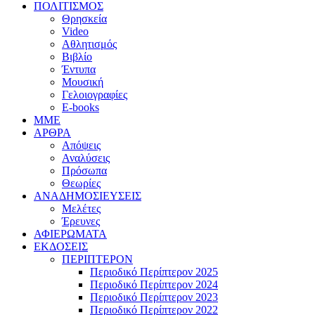
ΠΟΛΙΤΙΣΜΟΣ
Θρησκεία
Video
Αθλητισμός
Βιβλίο
Έντυπα
Μουσική
Γελοιογραφίες
E-books
MME
ΑΡΘΡΑ
Απόψεις
Αναλύσεις
Πρόσωπα
Θεωρίες
ΑΝΑΔΗΜΟΣΙΕΥΣΕΙΣ
Μελέτες
Έρευνες
ΑΦΙΕΡΩΜΑΤΑ
ΕΚΔΟΣΕΙΣ
ΠΕΡΙΠΤΕΡΟΝ
Περιοδικό Περίπτερον 2025
Περιοδικό Περίπτερον 2024
Περιοδικό Περίπτερον 2023
Περιοδικό Περίπτερον 2022