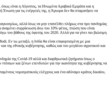
ή, όπως είναι η Αίγυπτος, τα Ηνωμένα Αραβικά Εμιράτα και η
 Ένωση για τις ενέργειές της, η Άγκυρα δεν θα σταματήσει να
 παγκοσμίως, αλλά ίσως να μην επανέλθει πλήρως στα προ πανδημίας
να αναμένει συρρίκνωση άνω του 10% φέτος, πτώση που είναι
λόγω του βάθους της ύφεσης του 2020. Αλλά για να γίνει πιο βιώσιμη
di. Εν τω μεταξύ, η Ινδία θα είναι επιφoρτισμένη με μια
και της εθνικής κυβέρνησης, καθώς και του μεγάλου αγροτικού και
πανδημία της Covid-19 αλλά και διαρθρωτικά ζητήματα όπως ο
 ντόπιων και ξένων επενδυτών για την ικανότητα της κυβέρνησης να
τεταμένους νομισματικούς ελέγχους και ένα αδύναμο κράτος δικαίου,