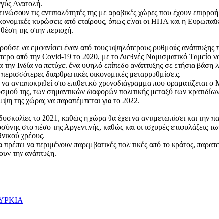
γγύς Ανατολή.
δεινώσουν τις αντιπαλότητές της με αραβικές χώρες που έχουν επιρρο
ονομικές κυρώσεις από εταίρους, όπως είναι οι ΗΠΑ και η Ευρωπαϊκή
 θέση της στην περιοχή.
μπορούσε να εμφανίσει έναν από τους υψηλότερους ρυθμούς ανάπτυξης
ότερο από την Covid-19 το 2020, με το Διεθνές Νομισματικό Ταμείο 
α την Ινδία να πετύχει ένα υψηλό επίπεδο ανάπτυξης σε ετήσια βάση 
 περισσότερες διαρθρωτικές οικονομικές μεταρρυθμίσεις.
 να ανταποκριθεί στο επιθετικό χρονοδιάγραμμα που οραματίζεται ο Mo
μού της, των σημαντικών διαφορών πολιτικής μεταξύ των κρατιδίων 
ψη της χώρας να παραπέμπεται για το 2022.
 δυσκολίες το 2021, καθώς η χώρα θα έχει να αντιμετωπίσει και την 
ύνης στο πέσο της Αργεντινής, καθώς και οι ισχυρές επιφυλάξεις των
θνικού χρέους.
θα πρέπει να περιμένουν παρεμβατικές πολιτικές από το κράτος, παρα
ουν την ανάπτυξη.
ΥΡΚΙΑ