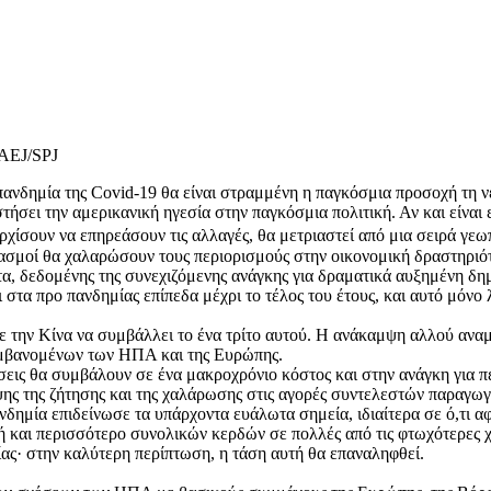
 AEJ/SPJ
ανδημία της Covid-19 θα είναι στραμμένη η παγκόσμια προσοχή τη ν
στήσει την αμερικανική ηγεσία στην παγκόσμια πολιτική. Αν και είνα
α αρχίσουν να επηρεάσουν τις αλλαγές, θα μετριαστεί από μια σειρά
ολιασμοί θα χαλαρώσουν τους περιορισμούς στην οικονομική δραστηρι
τα, δεδομένης της συνεχιζόμενης ανάγκης για δραματικά αυξημένη δη
στα προ πανδημίας επίπεδα μέχρι το τέλος του έτους, και αυτό μόνο 
ην Κίνα να συμβάλλει το ένα τρίτο αυτού. Η ανάκαμψη αλλού αναμέν
λαμβανομένων των ΗΠΑ και της Ευρώπης.
σεις θα συμβάλουν σε ένα μακροχρόνιο κόστος και στην ανάγκη για 
ης της ζήτησης και της χαλάρωσης στις αγορές συντελεστών παραγωγή
ανδημία επιδείνωσε τα υπάρχοντα ευάλωτα σημεία, ιδιαίτερα σε ό,τι α
και περισσότερο συνολικών κερδών σε πολλές από τις φτωχότερες χώρ
ίας· στην καλύτερη περίπτωση, η τάση αυτή θα επαναληφθεί.