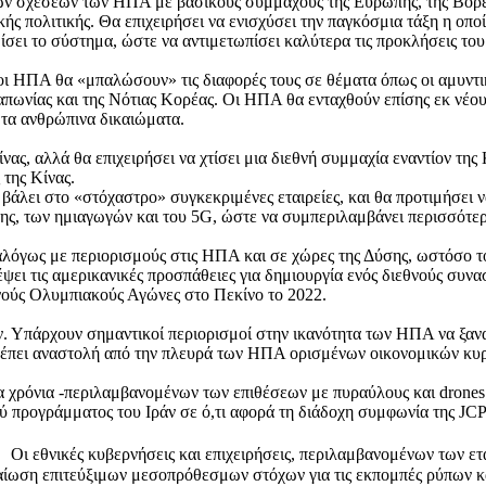
ων σχέσεων των ΗΠΑ με βασικούς συμμάχους της Ευρώπης, της Βόρεια
ς πολιτικής. Θα επιχειρήσει να ενισχύσει την παγκόσμια τάξη η οποία
σει το σύστημα, ώστε να αντιμετωπίσει καλύτερα τις προκλήσεις του
 οι ΗΠΑ θα «μπαλώσουν» τις διαφορές τους σε θέματα όπως οι αμυντι
ωνίας και της Νότιας Κορέας. Οι ΗΠΑ θα ενταχθούν επίσης εκ νέου
ι τα ανθρώπινα δικαιώματα.
νας, αλλά θα επιχειρήσει να χτίσει μια διεθνή συμμαχία εναντίον τη
 της Κίνας.
άλει στο «στόχαστρο» συγκεκριμένες εταιρείες, και θα προτιμήσει να
ης, των ημιαγωγών και του 5G, ώστε να συμπεριλαμβάνει περισσότερο
ναλόγως με περιορισμούς στις ΗΠΑ και σε χώρες της Δύσης, ωστόσο τ
ι τις αμερικανικές προσπάθειες για δημιουργία ενός διεθνούς συνασ
νούς Ολυμπιακούς Αγώνες στο Πεκίνο το 2022.
ν. Υπάρχουν σημαντικοί περιορισμοί στην ικανότητα των ΗΠΑ να ξα
βλέπει αναστολή από την πλευρά των ΗΠΑ ορισμένων οικονομικών κυ
ία χρόνια -περιλαμβανομένων των επιθέσεων με πυραύλους και drones
 προγράμματος του Ιράν σε ό,τι αφορά τη διάδοχη συμφωνία της JC
Οι εθνικές κυβερνήσεις και επιχειρήσεις, περιλαμβανομένων των ε
αίωση επιτεύξιμων μεσοπρόθεσμων στόχων για τις εκπομπές ρύπων και