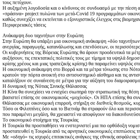
τους πετύχουν.
Η αυξημένη λογοδοσία και ο κίνδυνος σε συνδυασμό με την πίεση α
«πράσινα» project πυλώνα των μετά-Covid 19 προγραμμάτων οικονομ
καθώς συνεχίζει να εκτείνεται ο εξονυχιστικός έλεγχος στις βιομηχ
Περιφερειακές τάσεις
Ανάκαμψη δυο ταχυτήτων στην Ευρώπη
Στην Ευρώπη θα υπάρξει μια οικονομική ανάκαμψη «δύο ταχυτήτων
ανεργίας, παραγωγής, κατανάλωσης και επενδύσεων, οι περισσότερο
Οι κυβερνήσεις της Βόρειας Ευρώπης θα άρουν προοδευτικά τα μέτρ
αυξήσουν, τις επεκτατικές πολιτικές τους με τίμημα τα υψηλά δημο
κρίσης χρέους και μιας τραπεζικής κρίσης) θα παραμείνει υψηλός σ
Η οικονομική ανάκαμψη στο Βορρά και τα μέτρα τόνωσης στο Νότο θα
κρατούν την πόρτα ανοικτή στο αντισυστημικό αίσθημα και τις αντι
καταλήξουν σε συναίνεση σε μέτρα για την αύξηση του διαμοιρασμ
Η δυναμική της Νότιας Σινικής Θάλασσας
Η Κίνα θα συνεχίσει να ενισχύει σιωπηρά την στρατιωτική της θέση 
βασιστεί επίσης σε οικονομικούς «μοχλούς». Οι ΗΠΑ επίσης θα συνε
Θάλασσας με οικονομική επιρροή, στήριξη σε διεθνείς θεσμούς, κυ
Τόσο οι Φιλιππίνες όσο και το Βιετνάμ θα στραφούν όλο και περισσ
που παραμένει μεγάλη, θα χρειαστεί να αποφύγουν να διακινδυνεύσο
Το οικονομικό στοίχημα της Τουρκίας
Η Τουρκία θα προσπαθήσει να ενστερνιστεί μια πιο ορθόδοξη νομισμ
προστατευθεί η Τουρκία από τις αρνητικές οικονομικές επιπτώσεις τ
Με «οδηγό» τις ισχυρές επιτακτικές ανάγκες της εθνικής ασφάλειας