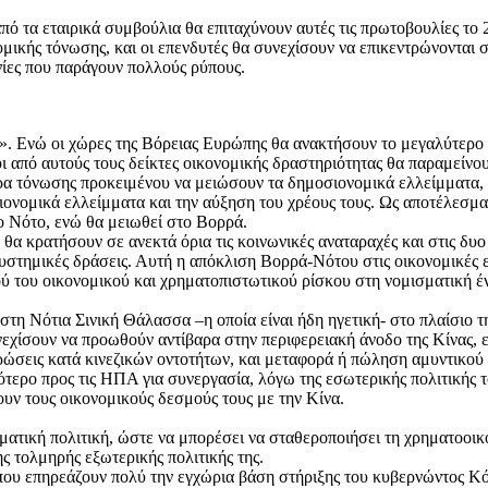
πό τα εταιρικά συμβούλια θα επιταχύνουν αυτές τις πρωτοβουλίες το 
ικής τόνωσης, και οι επενδυτές θα συνεχίσουν να επικεντρώνονται σ
ανίες που παράγουν πολλούς ρύπους.
». Ενώ οι χώρες της Βόρειας Ευρώπης θα ανακτήσουν το μεγαλύτερο
ι από αυτούς τους δείκτες οικονομικής δραστηριότητας θα παραμείν
α τόνωσης προκειμένου να μειώσουν τα δημοσιονομικά ελλείμματα, ε
σιονομικά ελλείμματα και την αύξηση του χρέους τους. Ως αποτέλεσμ
το Νότο, ενώ θα μειωθεί στο Βορρά.
 κρατήσουν σε ανεκτά όρια τις κοινωνικές αναταραχές και στις δυο 
συστημικές δράσεις. Αυτή η απόκλιση Βορρά-Νότου στις οικονομικές 
ού του οικονομικού και χρηματοπιστωτικού ρίσκου στη νομισματική 
στη Νότια Σινική Θάλασσα –η οποία είναι ήδη ηγετική- στο πλαίσιο τ
χίσουν να προωθούν αντίβαρα στην περιφερειακή άνοδο της Κίνας, εν
ρώσεις κατά κινεζικών οντοτήτων, και μεταφορά ή πώληση αμυντικού
ότερο προς τις ΗΠΑ για συνεργασία, λόγω της εσωτερικής πολιτικής 
υν τους οικονομικούς δεσμούς τους με την Κίνα.
ατική πολιτική, ώστε να μπορέσει να σταθεροποιήσει τη χρηματοοικο
ης τολμηρής εξωτερικής πολιτικής της.
 που επηρεάζουν πολύ την εγχώρια βάση στήριξης του κυβερνώντος Κό