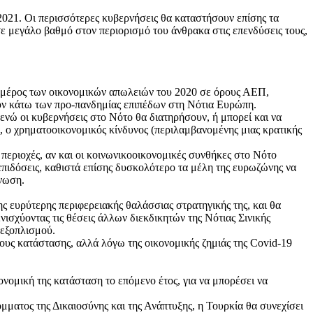
2021. Οι περισσότερες κυβερνήσεις θα καταστήσουν επίσης τα
ε μεγάλο βαθμό στον περιορισμό του άνθρακα στις επενδύσεις τους,
 μέρος των οικονομικών απωλειών του 2020 σε όρους ΑΕΠ,
ουν κάτω των προ-πανδημίας επιπέδων στη Νότια Ευρώπη.
νώ οι κυβερνήσεις στο Νότο θα διατηρήσουν, ή μπορεί και να
α, ο χρηματοοικονομικός κίνδυνος (περιλαμβανομένης μιας κρατικής
περιοχές, αν και οι κοινωνικοοικονομικές συνθήκες στο Νότο
επιδόσεις, καθιστά επίσης δυσκολότερο τα μέλη της ευρωζώνης να
ένωση.
ης ευρύτερης περιφερειακής θαλάσσιας στρατηγικής της, και θα
ισχύοντας τις θέσεις άλλων διεκδικητών της Νότιας Σινικής
 εξοπλισμού.
τους κατάστασης, αλλά λόγω της οικονομικής ζημιάς της Covid-19
νομική της κατάσταση το επόμενο έτος, για να μπορέσει να
μματος της Δικαιοσύνης και της Ανάπτυξης, η Τουρκία θα συνεχίσει