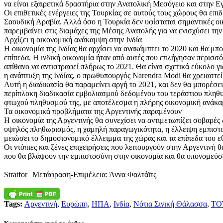
να είναι εξαιρετικά δραστήρια στην Ανατολική Μεσόγειο και στην Ε
Οι επιθετικές ενέργειες της Τουρκίας σε αυτούς τους χώρους θα επι
Σαουδική Αραβία. Αλλά όσο η Τουρκία δεν υφίσταται σημαντικές οικ
παρεμβαίνει στις διαμάχες της Μέσης Ανατολής για να ενισχύσει την
Αρχίζει η οικονομική ανάκαμψη στην Ινδία
Η οικονομία της Ινδίας θα αρχίσει να ανακάμπτει το 2020 και θα 
επίπεδα. Η ινδική οικονομία ήταν από αυτές που επλήγησαν περισσ
απίθανο να αντιστραφεί πλήρως το 2021. Θα είναι σχετικά εύκολο γι
η ανάπτυξη της Ινδίας, ο πρωθυπουργός Narendra Modi θα χρειαστεί
Αυτή η διαδικασία θα παραμείνει αργή το 2021, και δεν θα μπορέσει
περίπλοκη διαδικασία εμβολιασμού δεδομένου του τεράστιου πληθυσ
φτωχού πληθυσμού της, με αποτέλεσμα η πλήρης οικονομική ανάκαμ
Τα οικονομικά προβλήματα της Αργεντινής παραμένουν
Η οικονομία της Αργεντινής θα συνεχίσει να αντιμετωπίζει σοβαρές
υψηλός πληθωρισμός, η χαμηλή παραγωγικότητα, η έλλειψη εμπιστοσ
μειώσει το δημοσιονομικό έλλειμμα της χώρας και τα επίπεδα του ε
Οι ντόπιες και ξένες επιχειρήσεις που λειτουργούν στην Αργεντινή 
που θα βλάψουν την εμπιστοσύνη στην οικονομία και θα υπονομεύσ
Stratfor Μετάφραση-Επιμέλεια: Άννα Φαλτάϊτς
Tags:
Αργεντινή
,
Ευρώπη
,
ΗΠΑ
,
Ινδία
,
Νότια Σινική Θάλασσα
,
ΤΟ