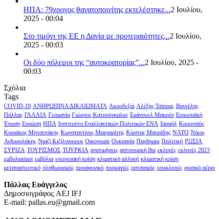
ΗΠΑ: 79χρονος θανατοποινίτης εκτελέστηκε...
2 Ιουλίου,
2025 - 00:04
Στο τιμόνι της ΕΕ η Δανία με προτεραιότητες...
2 Ιουλίου,
2025 - 00:03
Οι δύο πόλεμοι της “αυτοκρατορίας”...
2 Ιουλίου, 2025 -
00:03
Σχόλια
Tags
COVID-19
ΑΝΘΡΩΠΙΝΑ ΔΙΚΑΙΩΜΑΤΑ
Ακροδεξιά
Αλέξης Τσίπρας
Βαγγέλης
Πάλλας
ΓΑΛΛΙΑ
Γερμανία
Γιώργος Κατρούγκαλος
Εμάνουελ Μακρόν
Ευρωπαϊκή
Ένωση
Ευρώπη
ΗΠΑ
Ινστιτούτο Εναλλακτικών Πολιτικών ΕΝΑ
Ισραήλ
Κορονοϊός
Κυριάκος Μητσοτάκης
Κωνσταντίνος Μαργαρίτης
Κώστας Μαυρίδης
ΝΑΤΟ
Νίκος
Ανδρουλάκης
Νιαζί Κιζίλγιουρεκ
Οικονομία
Ουκρανία
Πανδημία
Πολιτική
ΡΩΣΙΑ
ΣΥΡΙΖΑ
ΤΟΥΡΙΣΜΟΣ
ΤΟΥΡΚΙΑ
ανατιμήσεις
αστυνομική βία
εκλογές
εκλογές 2023
εμβολιασμοί
εμβόλια
ενεργειακή κρίση
κλιματική αλλαγή
κλιματική κρίση
μεταναστευτικό
πληθωρισμός
προσφυγικό
πυρκαγιές
ρατσισμός
υποκλοπές
φυσικό αέριο
Πάλλας Ευάγγελος
Δημοσιογράφος AEJ ΙFJ
E-mail: pallas.eu@gmail.com