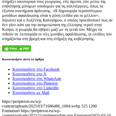
στηρίξει οικονομικά τους γεωργούς, είτε άμεσα, είτε μέσω της
επιδότησης μόνιμων υποδομών για τις καλλιέργειες, όπως τα
έξυπνα συστήματα άρδευσης. «Η δημιουργία περισσότερων
μονάδων αφαλάτωσης είναι η μόνη ελπίδα για το μέλλον»,
δηλώνει και ο Αυξέντης Καλογήρου, ο οποίος προειδοποιεί πως αν
δεν γίνει κάτι για την αντιμετώπιση της έλλειψης νερού στην
Κύπρο, η γεωργία θα σβήσει μαζί με τη γενιά του. Μέχρι να
τεθούν σε λειτουργία οι νέες μονάδες αφαλάτωσης, οι ελπίδες του
στηρίζονται στη βροχή και στη στήριξη της κυβέρνησης.
Κοινοποιήστε αυτό το άρθρο
Κοινοποιήστε στο Facebook
Κοινοποιήστε στο X
Κοινοποιήστε στο WhatsApp
Κοινοποιήστε στο Pinterest
Κοινοποιήστε στο LinkedIn
Κοινοποιήστε με Mail
https://peripteron.eu/wp-
content/uploads/2025/03/71686486_1004.webp
525
1200
Emmanuel
https://peripteron.eu/wp-
content/uploads/2023/11/peripteronSite.png
Emmanuel
2025-03-10