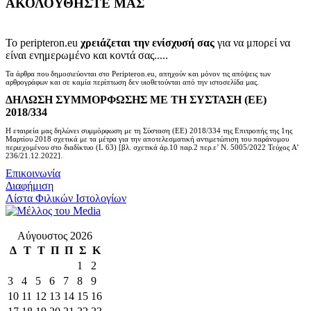
ΑΚΟΛΟΥΘΗΣΤΕ ΜΑΣ
Το peripteron.eu
χρειάζεται την ενίσχυσή σας
για να μπορεί να
είναι ενημερωμένο και κοντά σας.....
Τα άρθρα που δημοσιεύονται στο Peripteron.eu, απηχούν και μόνον τις απόψεις των
αρθρογράφων και σε καμία περίπτωση δεν υιοθετούνται από την ιστοσελίδα μας.
ΔΗΛΩΣΗ ΣΥΜΜΟΡΦΩΣΗΣ ΜΕ ΤΗ ΣΥΣΤΑΣΗ (ΕΕ)
2018/334
Η εταιρεία μας δηλώνει συμμόρφωση με τη Σύσταση (ΕΕ) 2018/334 της Επιτροπής της 1ης
Μαρτίου 2018 σχετικά με τα μέτρα για την αποτελεσματική αντιμετώπιση του παράνομου
περιεχομένου στο διαδίκτυο (L 63) [βλ. σχετικά άρ.10 παρ.2 περ.ε’ Ν. 5005/2022 Τεύχος A’
236/21.12.2022].
Επικοινωνία
Διαφήμιση
Λίστα Φιλικών Ιστολογίων
Αύγουστος 2026
Δ
Τ
Τ
Π
Π
Σ
Κ
1
2
3
4
5
6
7
8
9
10
11
12
13
14
15
16