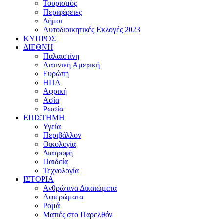
Τουρισμός
Περιφέρειες
Δήμοι
Αυτοδιοικητικές Εκλογές 2023
ΚΥΠΡΟΣ
ΔΙΕΘΝΗ
Παλαιστίνη
Λατινική Αμερική
Ευρώπη
ΗΠΑ
Αφρική
Ασία
Ρωσία
ΕΠΙΣΤΗΜΗ
Υγεία
Περιβάλλον
Οικολογία
Διατροφή
Παιδεία
Τεχνολογία
ΙΣΤΟΡΙΑ
Ανθρώπινα Δικαιώματα
Αφιερώματα
Ρομά
Ματιές στο Παρελθόν