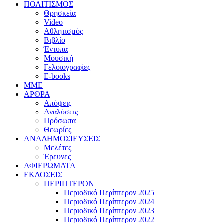
ΠΟΛΙΤΙΣΜΟΣ
Θρησκεία
Video
Αθλητισμός
Βιβλίο
Έντυπα
Μουσική
Γελοιογραφίες
E-books
MME
ΑΡΘΡΑ
Απόψεις
Αναλύσεις
Πρόσωπα
Θεωρίες
ΑΝΑΔΗΜΟΣΙΕΥΣΕΙΣ
Μελέτες
Έρευνες
ΑΦΙΕΡΩΜΑΤΑ
ΕΚΔΟΣΕΙΣ
ΠΕΡΙΠΤΕΡΟΝ
Περιοδικό Περίπτερον 2025
Περιοδικό Περίπτερον 2024
Περιοδικό Περίπτερον 2023
Περιοδικό Περίπτερον 2022