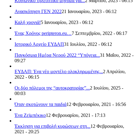
Κοινωνικό τηλεοπτικό μήνυμα για...
2 Μαρτίου, 2023 - 06:15
Ανασκόπηση ΓΕΝ 2022
21 Ιανουαρίου, 2023 - 06:12
Καλή χρονιά!
5 Ιανουαρίου, 2023 - 06:12
Ένας Χρόνος peripteron.eu…
7 Σεπτεμβρίου, 2022 - 06:17
Ιστορικό Αρχείο ΕΥΔΑΠ
31 Ιουλίου, 2022 - 06:12
Παγκόσμια Ημέρα Νερού 2022 “Υπόγεια...
31 Μαΐου, 2022 -
09:27
ΕΥΔΑΠ: Ένα νέο μοντέλο ολοκληρωμένης...
2 Απριλίου,
2022 - 06:15
Οι δύο πόλεμοι της “αυτοκρατορίας”...
2 Ιουλίου, 2025 -
00:03
Όταν σκοτώνουν τα παιδιά
12 Φεβρουαρίου, 2021 - 16:56
Ένα Ζεϊμπέκικο
12 Φεβρουαρίου, 2021 - 17:13
Έκκληση για επιβολή κυρώσεων στη...
12 Φεβρουαρίου,
2021 - 20:25