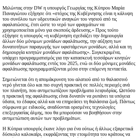
Μιλώντας στην DW η υπουργός Γεωργίας της Κύπρου Μαρία
Παναγιώτου εξήγησε ότι «στόχος της Κυβέρνησης είναι η κάλυψη
του συνόλου των υδρευτικών αναγκών του νησιού από τις
αφαλατώσεις, έτσι ώστε το νερό των φραγμάτων να
χρησιμοποιείται μόνο για σκοπούς άρδευσης.» Προς τούτο
εξήγησε η υπουργός «η κυβέρνηση σχεδιάζει την δημιουργία
άλλων δύο μόνιμων μονάδων αφαλάτωσης, την αύξηση των
δυνατοτήτων παραγωγής των υφιστάμενων μονάδων, αλλά και τη
δημιουργία κινητών μονάδων αφαλάτωσης». Συγκεκριμένα,
υπάρχει προγραμματισμός για την κατασκευή τεσσάρων κινητών
μονάδων αφαλάτωσης εντός του 2025, ενώ οι δύο μόνιμες μονάδες
αφαλάτωσης προγραμματίζονται μέσα στην επόμενη πενταετία.
Σημειώνεται ότι η απομάκρυνση του αλατιού από το θαλασσινό
νερό γίνεται όλο και πιο συχνή πρακτική σε πολλές περιοχές ανά
τον πλανήτη, που αντιμετωπίζουν προβλήματα λειψυδρίας. Ωστόσο
η πρακτική της αφαλάτωσης είναι δυνατόν να ρυπάνει τα υπόγεια
ύδατα, το έδαφος αλλά και να επηρεάσει τη θαλάσσια ζωή. Πάντως
σύμφωνα με ειδικούς, αναδύονται ορισμένες τεχνολογίες
επεξεργασίας άλμης, που θα μπορούσαν να βοηθήσουν στην
αντιμετώπιση αυτών των προβλημάτων.
Η Κύπρια υπουργός έκανε λόγο για ένα ούτως ή άλλως εξαιρετικά
δύσκολο καλοκαίρι, εκφράζοντας την ετοιμότητα του κράτους να