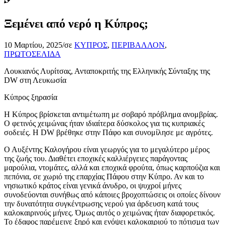
Ξεμένει από νερό η Κύπρος;
10 Μαρτίου, 2025
/
σε
ΚΥΠΡΟΣ
,
ΠΕΡΙΒΑΛΛΟΝ
,
ΠΡΩΤΟΣΕΛΙΔΑ
Λουκιανός Λυρίτσας, Ανταποκριτής της Ελληνικής Σύνταξης της
DW στη Λευκωσία
Κύπρος ξηρασία
Η Κύπρος βρίσκεται αντιμέτωπη με σοβαρό πρόβλημα ανομβρίας.
Ο φετινός χειμώνας ήταν ιδιαίτερα δύσκολος για τις κυπριακές
σοδειές. Η DW βρέθηκε στην Πάφο και συνομίλησε με αγρότες.
Ο Αυξέντης Καλογήρου είναι γεωργός για το μεγαλύτερο μέρος
της ζωής του. Διαθέτει εποχικές καλλιέργειες παράγοντας
μαρούλια, ντομάτες, αλλά και εποχικά φρούτα, όπως καρπούζια και
πεπόνια, σε χωριό της επαρχίας Πάφου στην Κύπρο. Αν και το
νησιωτικό κράτος είναι γενικά άνυδρο, οι ψυχροί μήνες
συνοδεύονται συνήθως από κάποιες βροχοπτώσεις οι οποίες δίνουν
την δυνατότητα συγκέντρωσης νερού για άρδευση κατά τους
καλοκαιρινούς μήνες. Όμως αυτός ο χειμώνας ήταν διαφορετικός.
Το έδαφος παρέμεινε ξηρό και ενόψει καλοκαιριού το πότισμα των