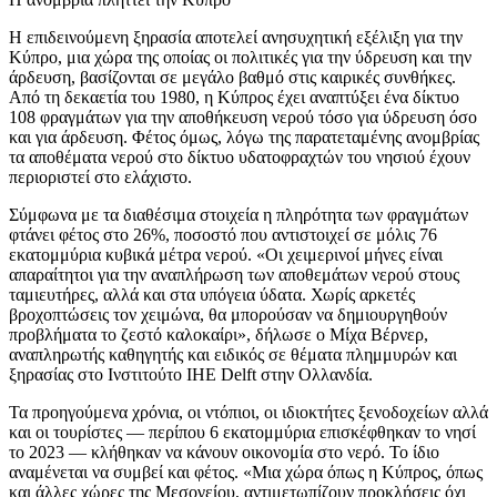
Η επιδεινούμενη ξηρασία αποτελεί ανησυχητική εξέλιξη για την
Κύπρο, μια χώρα της οποίας οι πολιτικές για την ύδρευση και την
άρδευση, βασίζονται σε μεγάλο βαθμό στις καιρικές συνθήκες.
Από τη δεκαετία του 1980, η Κύπρος έχει αναπτύξει ένα δίκτυο
108 φραγμάτων για την αποθήκευση νερού τόσο για ύδρευση όσο
και για άρδευση. Φέτος όμως, λόγω της παρατεταμένης ανομβρίας
τα αποθέματα νερού στο δίκτυο υδατοφραχτών του νησιού έχουν
περιοριστεί στο ελάχιστο.
Σύμφωνα με τα διαθέσιμα στοιχεία η πληρότητα των φραγμάτων
φτάνει φέτος στο 26%, ποσοστό που αντιστοιχεί σε μόλις 76
εκατομμύρια κυβικά μέτρα νερού. «Οι χειμερινοί μήνες είναι
απαραίτητοι για την αναπλήρωση των αποθεμάτων νερού στους
ταμιευτήρες, αλλά και στα υπόγεια ύδατα. Χωρίς αρκετές
βροχοπτώσεις τον χειμώνα, θα μπορούσαν να δημιουργηθούν
προβλήματα το ζεστό καλοκαίρι», δήλωσε ο Μίχα Βέρνερ,
αναπληρωτής καθηγητής και ειδικός σε θέματα πλημμυρών και
ξηρασίας στο Ινστιτούτο IHE Delft στην Ολλανδία.
Τα προηγούμενα χρόνια, οι ντόπιοι, οι ιδιοκτήτες ξενοδοχείων αλλά
και οι τουρίστες — περίπου 6 εκατομμύρια επισκέφθηκαν το νησί
το 2023 — κλήθηκαν να κάνουν οικονομία στο νερό. Το ίδιο
αναμένεται να συμβεί και φέτος. «Μια χώρα όπως η Κύπρος, όπως
και άλλες χώρες της Μεσογείου, αντιμετωπίζουν προκλήσεις όχι