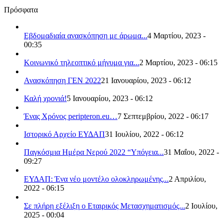
Πρόσφατα
Εβδομαδιαία ανασκόπηση με άρωμα...
4 Μαρτίου, 2023 -
00:35
Κοινωνικό τηλεοπτικό μήνυμα για...
2 Μαρτίου, 2023 - 06:15
Ανασκόπηση ΓΕΝ 2022
21 Ιανουαρίου, 2023 - 06:12
Καλή χρονιά!
5 Ιανουαρίου, 2023 - 06:12
Ένας Χρόνος peripteron.eu…
7 Σεπτεμβρίου, 2022 - 06:17
Ιστορικό Αρχείο ΕΥΔΑΠ
31 Ιουλίου, 2022 - 06:12
Παγκόσμια Ημέρα Νερού 2022 “Υπόγεια...
31 Μαΐου, 2022 -
09:27
ΕΥΔΑΠ: Ένα νέο μοντέλο ολοκληρωμένης...
2 Απριλίου,
2022 - 06:15
Σε πλήρη εξέλιξη ο Εταιρικός Μετασχηματισμός...
2 Ιουλίου,
2025 - 00:04