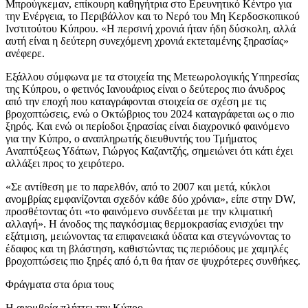
Μπρούγκεμαν, επίκουρη καθηγήτρια στο Ερευνητικό Κέντρο για
την Ενέργεια, το Περιβάλλον και το Νερό του Μη Κερδοσκοπικού
Ινστιτούτου Κύπρου. «Η περσινή χρονιά ήταν ήδη δύσκολη, αλλά
αυτή είναι η δεύτερη συνεχόμενη χρονιά εκτεταμένης ξηρασίας»
ανέφερε.
Εξάλλου σύμφωνα με τα στοιχεία της Μετεωρολογικής Υπηρεσίας
της Κύπρου, ο φετινός Ιανουάριος είναι ο δεύτερος πιο άνυδρος
από την εποχή που καταγράφονται στοιχεία σε σχέση με τις
βροχοπτώσεις, ενώ ο Οκτώβριος του 2024 καταγράφεται ως ο πιο
ξηρός. Και ενώ οι περίοδοι ξηρασίας είναι διαχρονικό φαινόμενο
για την Κύπρο, ο αναπληρωτής διευθυντής του Τμήματος
Αναπτύξεως Υδάτων, Γιώργος Καζαντζής, σημειώνει ότι κάτι έχει
αλλάξει προς το χειρότερο.
«Σε αντίθεση με το παρελθόν, από το 2007 και μετά, κύκλοι
ανομβρίας εμφανίζονται σχεδόν κάθε δύο χρόνια», είπε στην DW,
προσθέτοντας ότι «το φαινόμενο συνδέεται με την κλιματική
αλλαγή». Η άνοδος της παγκόσμιας θερμοκρασίας ενισχύει την
εξάτμιση, μειώνοντας τα επιφανειακά ύδατα και στεγνώνοντας το
έδαφος και τη βλάστηση, καθιστώντας τις περιόδους με χαμηλές
βροχοπτώσεις πιο ξηρές από ό,τι θα ήταν σε ψυχρότερες συνθήκες.
Φράγματα στα όρια τους
Η ανομβρία πλήττει την Κύπρο