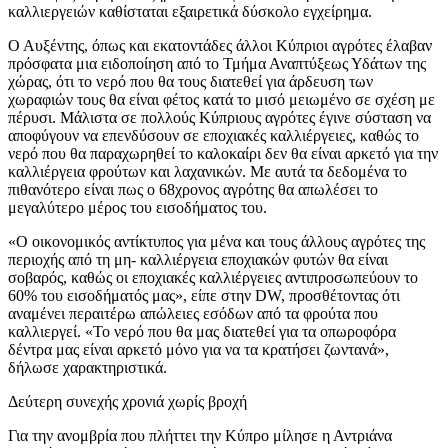
καλλιεργειών καθίσταται εξαιρετικά δύσκολο εγχείρημα.
Ο Αυξέντης, όπως και εκατοντάδες άλλοι Κύπριοι αγρότες έλαβαν
πρόσφατα μια ειδοποίηση από το Τμήμα Αναπτύξεως Υδάτων της
χώρας, ότι το νερό που θα τους διατεθεί για άρδευση των
χωραφιών τους θα είναι φέτος κατά το μισό μειωμένο σε σχέση με
πέρυσι. Μάλιστα σε πολλούς Κύπριους αγρότες έγινε σύσταση να
αποφύγουν να επενδύσουν σε εποχιακές καλλιέργειες, καθώς το
νερό που θα παραχωρηθεί το καλοκαίρι δεν θα είναι αρκετό για την
καλλιέργεια φρούτων και λαχανικών. Με αυτά τα δεδομένα το
πιθανότερο είναι πως ο 68χρονος αγρότης θα απωλέσει το
μεγαλύτερο μέρος του εισοδήματος του.
«Ο οικονομικός αντίκτυπος για μένα και τους άλλους αγρότες της
περιοχής από τη μη- καλλιέργεια εποχιακών φυτών θα είναι
σοβαρός, καθώς οι εποχιακές καλλιέργειες αντιπροσωπεύουν το
60% του εισοδήματός μας», είπε στην DW, προσθέτοντας ότι
αναμένει περαιτέρω απώλειες εσόδων από τα φρούτα που
καλλιεργεί. «Το νερό που θα μας διατεθεί για τα οπωροφόρα
δέντρα μας είναι αρκετό μόνο για να τα κρατήσει ζωντανά»,
δήλωσε χαρακτηριστικά.
Δεύτερη συνεχής χρονιά χωρίς βροχή
Για την ανομβρία που πλήττει την Κύπρο μίλησε η Αντριάνα