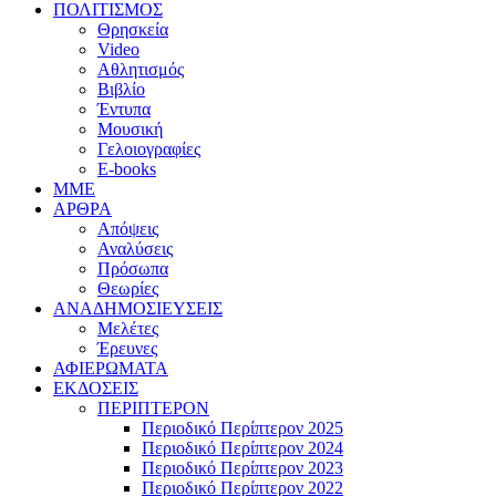
ΠΟΛΙΤΙΣΜΟΣ
Θρησκεία
Video
Αθλητισμός
Βιβλίο
Έντυπα
Μουσική
Γελοιογραφίες
E-books
MME
ΑΡΘΡΑ
Απόψεις
Αναλύσεις
Πρόσωπα
Θεωρίες
ΑΝΑΔΗΜΟΣΙΕΥΣΕΙΣ
Μελέτες
Έρευνες
ΑΦΙΕΡΩΜΑΤΑ
ΕΚΔΟΣΕΙΣ
ΠΕΡΙΠΤΕΡΟΝ
Περιοδικό Περίπτερον 2025
Περιοδικό Περίπτερον 2024
Περιοδικό Περίπτερον 2023
Περιοδικό Περίπτερον 2022