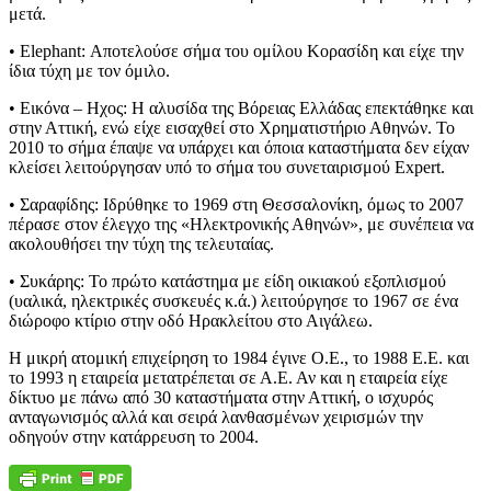
μετά.
• Elephant: Αποτελούσε σήμα του ομίλου Κορασίδη και είχε την
ίδια τύχη με τον όμιλο.
• Εικόνα – Ηχος: Η αλυσίδα της Βόρειας Ελλάδας επεκτάθηκε και
στην Αττική, ενώ είχε εισαχθεί στο Χρηματιστήριο Αθηνών. Το
2010 το σήμα έπαψε να υπάρχει και όποια καταστήματα δεν είχαν
κλείσει λειτούργησαν υπό το σήμα του συνεταιρισμού Expert.
• Σαραφίδης: Ιδρύθηκε το 1969 στη Θεσσαλονίκη, όμως το 2007
πέρασε στον έλεγχο της «Ηλεκτρονικής Αθηνών», με συνέπεια να
ακολουθήσει την τύχη της τελευταίας.
• Συκάρης: Το πρώτο κατάστημα με είδη οικιακού εξοπλισμού
(υαλικά, ηλεκτρικές συσκευές κ.ά.) λειτούργησε το 1967 σε ένα
διώροφο κτίριο στην οδό Ηρακλείτου στο Αιγάλεω.
Η μικρή ατομική επιχείρηση το 1984 έγινε Ο.Ε., το 1988 Ε.Ε. και
το 1993 η εταιρεία μετατρέπεται σε Α.Ε. Αν και η εταιρεία είχε
δίκτυο με πάνω από 30 καταστήματα στην Αττική, ο ισχυρός
ανταγωνισμός αλλά και σειρά λανθασμένων χειρισμών την
οδηγούν στην κατάρρευση το 2004.