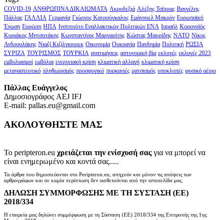
COVID-19
ΑΝΘΡΩΠΙΝΑ ΔΙΚΑΙΩΜΑΤΑ
Ακροδεξιά
Αλέξης Τσίπρας
Βαγγέλης
Πάλλας
ΓΑΛΛΙΑ
Γερμανία
Γιώργος Κατρούγκαλος
Εμάνουελ Μακρόν
Ευρωπαϊκή
Ένωση
Ευρώπη
ΗΠΑ
Ινστιτούτο Εναλλακτικών Πολιτικών ΕΝΑ
Ισραήλ
Κορονοϊός
Κυριάκος Μητσοτάκης
Κωνσταντίνος Μαργαρίτης
Κώστας Μαυρίδης
ΝΑΤΟ
Νίκος
Ανδρουλάκης
Νιαζί Κιζίλγιουρεκ
Οικονομία
Ουκρανία
Πανδημία
Πολιτική
ΡΩΣΙΑ
ΣΥΡΙΖΑ
ΤΟΥΡΙΣΜΟΣ
ΤΟΥΡΚΙΑ
ανατιμήσεις
αστυνομική βία
εκλογές
εκλογές 2023
εμβολιασμοί
εμβόλια
ενεργειακή κρίση
κλιματική αλλαγή
κλιματική κρίση
μεταναστευτικό
πληθωρισμός
προσφυγικό
πυρκαγιές
ρατσισμός
υποκλοπές
φυσικό αέριο
Πάλλας Ευάγγελος
Δημοσιογράφος AEJ ΙFJ
E-mail: pallas.eu@gmail.com
ΑΚΟΛΟΥΘΗΣΤΕ ΜΑΣ
Το peripteron.eu
χρειάζεται την ενίσχυσή σας
για να μπορεί να
είναι ενημερωμένο και κοντά σας.....
Τα άρθρα που δημοσιεύονται στο Peripteron.eu, απηχούν και μόνον τις απόψεις των
αρθρογράφων και σε καμία περίπτωση δεν υιοθετούνται από την ιστοσελίδα μας.
ΔΗΛΩΣΗ ΣΥΜΜΟΡΦΩΣΗΣ ΜΕ ΤΗ ΣΥΣΤΑΣΗ (ΕΕ)
2018/334
Η εταιρεία μας δηλώνει συμμόρφωση με τη Σύσταση (ΕΕ) 2018/334 της Επιτροπής της 1ης