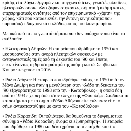
κρίσης είτε λόγω εξαγορών και συγχωνεύσεων, γνωστές αλυσίδες
ηλεκτρικών συσκευών εξαφανίστηκαν ως σήματα ή ακόμη και ως
επιχειρηματικές οντότητες από τον επιχειρηματικό «χάρτη» της
χώρας, κάτι που καταδεικνύει την έντονη κινητικότητα που
παρουσιάζει διαχρονικά ο κλάδος αυτός του λιανεμπορίου.
Μερικά από τα πιο γνωστά σήματα που δεν υπάρχουν πια είναι τα
ακόλουθα:
• Ηλεκτρονική Αθηνών: Η εταιρεία που ιδρύθηκε το 1950 και
μεσουρανούσε στην αγορά ηλεκτρικών συσκευών με
ανταγωνιστικές τιμές από τη δεκαετία του ’90 και έπειτα,
επεκτείνοντας τη δραστηριότητά της ακόμη και σε Σερβία και
Κύπρο πτώχευσε το 2016.
• Ράδιο Αθήναι: Η εταιρεία που ιδρύθηκε επίσης το 1950 από τον
Μάνο Δαμίρη και ήταν η μεγαλύτερη στον κλάδο τη δεκαετία του
’90 εξαγοράστηκε το 1998 από την «Κωτσόβολος», η οποία ήδη
από το 1993 είχε περάσει στον έλεγχο της «Φουρλής». Σταδιακά τα
καταστήματα με το σήμα «Ράδιο Αθήναι» είτε έκλεισαν είτε το
σήμα αντικαταστάθηκε με αυτό του «Κωτσόβολου».
• Ράδιο Κορασίδη: Οι παλιότεροι θα θυμούνται το διαφημιστικό
σύνθημα «Ράδιο Κορασίδη, όνομα κι εξυπηρέτηση». Η εταιρεία
που ιδρύθηκε το 1986 και δέκα χρόνια μετά εισήχθη και στο