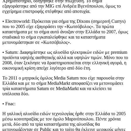
Χρηματιστήριο, οδηγήθηκε στην πτώχευση. Το σήμα
εξαγοράστηκε από την MIG επί Ανδρέα Βγενόπουλου, όμως το
εγχείρημα επιστροφής στέφθηκε από αποτυχία.
• Electroworld: Πρόκειται για σήμα της Dixons (σημερινή Currys)
που το 2005 είχε εξαγοράσει την «Κωτσόβολος». Τα πρώτα
καταστήματα με το σήμα αυτό άνοιξαν στην Ελλάδα το 2007, όμως
σταδιακά το σήμα εγκαταλείφθηκε και τα καταστήματα
μετονομάστηκαν σε «Κωτσόβολος».
• Saturn: Διαφημίστηκε ως αλυσίδα ηλεκτρικών ειδών με premium
προϊόντα υψηλής αισθητικής αλλά και υψηλών τιμών. Μόνο που το
2008, όταν ξεκίνησε να δραστηριοποιείται στην ελληνική αγορά, η
οικονομική κρίση απείχε λιγότερο από δύο έτη.
Το 2011 ο μητρικός όμιλος Media Saturn που είχε παρουσία στην
Ελλάδα και με το σήμα MediaMarkt αποφασίζει να μετονομάσει
τρία καταστήματα Saturn σε MediaMarkt και να κλείσει τα
υπόλοιπα δύο.
• Fnac:
Η γαλλική αλυσίδα ειδών τεχνολογίας ήρθε στην Ελλάδα το 2005
μέσω κοινοπραξίας με τον όμιλο Μαρινόπουλου. Πέντε χρόνια
μετά, δύο από τα τρία καταστήματα της αλυσίδας θα
μετονομάζονταν σε Public και το τρίτο θα έκλεινε μερικούς μήνες