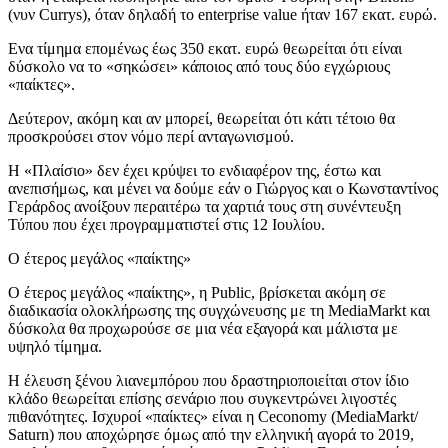
(νυν Currys), όταν δηλαδή το enterprise value ήταν 167 εκατ. ευρώ.
Ενα τίμημα επομένως έως 350 εκατ. ευρώ θεωρείται ότι είναι
δύσκολο να το «σηκώσει» κάποιος από τους δύο εγχώριους
«παίκτες».
Δεύτερον, ακόμη και αν μπορεί, θεωρείται ότι κάτι τέτοιο θα
προσκρούσει στον νόμο περί ανταγωνισμού.
Η «Πλαίσιο» δεν έχει κρύψει το ενδιαφέρον της, έστω και
ανεπισήμως, και μένει να δούμε εάν ο Γιώργος και ο Κωνσταντίνος
Γεράρδος ανοίξουν περαιτέρω τα χαρτιά τους στη συνέντευξη
Τύπου που έχει προγραμματιστεί στις 12 Ιουλίου.
Ο έτερος μεγάλος «παίκτης»
Ο έτερος μεγάλος «παίκτης», η Public, βρίσκεται ακόμη σε
διαδικασία ολοκλήρωσης της συγχώνευσης με τη MediaMarkt και
δύσκολα θα προχωρούσε σε μια νέα εξαγορά και μάλιστα με
υψηλό τίμημα.
H έλευση ξένου λιανεμπόρου που δραστηριοποιείται στον ίδιο
κλάδο θεωρείται επίσης σενάριο που συγκεντρώνει λιγοστές
πιθανότητες. Ισχυροί «παίκτες» είναι η Ceconomy (MediaMarkt/
Saturn) που αποχώρησε όμως από την ελληνική αγορά το 2019,