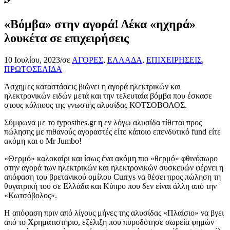
«Βόμβα» στην αγορά! Δέκα «ηχηρά»
λουκέτα σε επιχειρήσεις
10 Ιουλίου, 2023
/
σε
ΑΓΟΡΕΣ
,
ΕΛΛΑΔΑ
,
ΕΠΙΧΕΙΡΗΣΕΙΣ
,
ΠΡΩΤΟΣΕΛΙΔΑ
Άσχημες καταστάσεις βιώνει η αγορά ηλεκτρικών και
ηλεκτρονικών ειδών μετά και την τελευταία βόμβα που έσκασε
στους κόλπους της γνωστής αλυσίδας ΚΟΤΣΟΒΟΛΟΣ.
Σύμφωνα με το typosthes.gr η εν λόγω αλυσίδα τίθεται προς
πώλησης με πιθανούς αγοραστές είτε κάποιο επενδυτικό fund είτε
ακόμη και ο Mr Jumbo!
«Θερμό» καλοκαίρι και ίσως ένα ακόμη πιο «θερμό» φθινόπωρο
στην αγορά των ηλεκτρικών και ηλεκτρονικών συσκευών φέρνει η
απόφαση του βρετανικού ομίλου Currys να θέσει προς πώληση τη
θυγατρική του σε Ελλάδα και Κύπρο που δεν είναι άλλη από την
«Κωτσόβολος».
Η απόφαση πριν από λίγους μήνες της αλυσίδας «Πλαίσιο» να βγει
από το Χρηματιστήριο, εξέλιξη που πυροδότησε σωρεία φημών