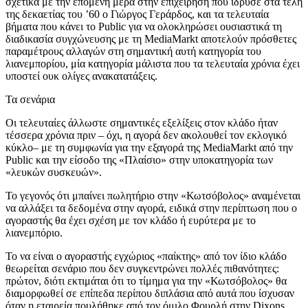
σχετικά με την επόμενη μέρα στην επιχείρηση που ίδρυσε στα τέλη
της δεκαετίας του ’60 ο Γιώργος Γεράρδος, και τα τελευταία
βήματα που κάνει το Public για να ολοκληρώσει ουσιαστικά τη
διαδικασία συγχώνευσης με τη MediaMarkt αποτελούν πρόσθετες
παραμέτρους αλλαγών στη σημαντική αυτή κατηγορία του
λιανεμπορίου, μία κατηγορία μάλιστα που τα τελευταία χρόνια έχει
υποστεί ουκ ολίγες ανακατατάξεις.
Τα σενάρια
Οι τελευταίες άλλωστε σημαντικές εξελίξεις στον κλάδο ήταν
τέσσερα χρόνια πριν – όχι, η αγορά δεν ακολουθεί τον εκλογικό
κύκλο– με τη συμφωνία για την εξαγορά της MediaMarkt από την
Public και την είσοδο της «Πλαίσιο» στην υποκατηγορία των
«λευκών συσκευών».
Το γεγονός ότι μπαίνει πωλητήριο στην «Κωτσόβολος» αναμένεται
να αλλάξει τα δεδομένα στην αγορά, ειδικά στην περίπτωση που ο
αγοραστής θα έχει σχέση με τον κλάδο ή ευρύτερα με το
λιανεμπόριο.
Το να είναι ο αγοραστής εγχώριος «παίκτης» από τον ίδιο κλάδο
θεωρείται σενάριο που δεν συγκεντρώνει πολλές πιθανότητες:
πρώτον, διότι εκτιμάται ότι το τίμημα για την «Κωτσόβολος» θα
διαμορφωθεί σε επίπεδα περίπου διπλάσια από αυτά που ίσχυσαν
όταν η εταιρεία πουλήθηκε από τον όμιλο Φουρλή στην Dixons