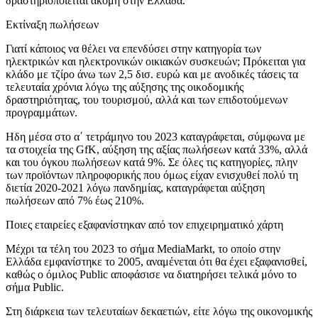
δραστηριοποιείται ακόμη στην Ελλάδα.
Εκτίναξη πωλήσεων
Γιατί κάποιος να θέλει να επενδύσει στην κατηγορία των
ηλεκτρικών και ηλεκτρονικών οικιακών συσκευών; Πρόκειται για
κλάδο με τζίρο άνω των 2,5 δισ. ευρώ και με ανοδικές τάσεις τα
τελευταία χρόνια λόγω της αύξησης της οικοδομικής
δραστηριότητας, του τουρισμού, αλλά και των επιδοτούμενων
προγραμμάτων.
Ηδη μέσα στο α΄ τετράμηνο του 2023 καταγράφεται, σύμφωνα με
τα στοιχεία της GfK, αύξηση της αξίας πωλήσεων κατά 33%, αλλά
και του όγκου πωλήσεων κατά 9%. Σε όλες τις κατηγορίες, πλην
των προϊόντων πληροφορικής που όμως είχαν ενισχυθεί πολύ τη
διετία 2020-2021 λόγω πανδημίας, καταγράφεται αύξηση
πωλήσεων από 7% έως 210%.
Ποιες εταιρείες εξαφανίστηκαν από τον επιχειρηματικό χάρτη
Μέχρι τα τέλη του 2023 το σήμα MediaMarkt, το οποίο στην
Ελλάδα εμφανίστηκε το 2005, αναμένεται ότι θα έχει εξαφανισθεί,
καθώς ο όμιλος Public αποφάσισε να διατηρήσει τελικά μόνο το
σήμα Public.
Στη διάρκεια των τελευταίων δεκαετιών, είτε λόγω της οικονομικής