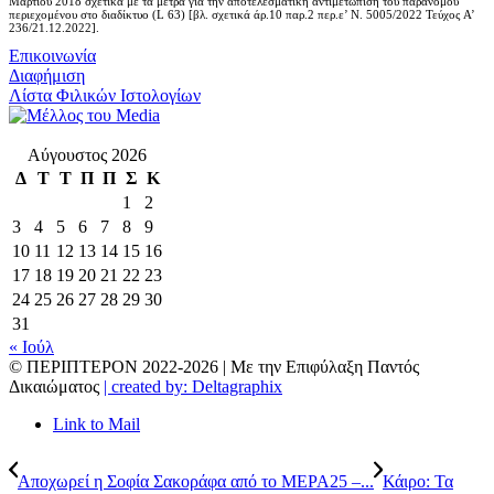
Μαρτίου 2018 σχετικά με τα μέτρα για την αποτελεσματική αντιμετώπιση του παράνομου
περιεχομένου στο διαδίκτυο (L 63) [βλ. σχετικά άρ.10 παρ.2 περ.ε’ Ν. 5005/2022 Τεύχος A’
236/21.12.2022].
Επικοινωνία
Διαφήμιση
Λίστα Φιλικών Ιστολογίων
Αύγουστος 2026
Δ
Τ
Τ
Π
Π
Σ
Κ
1
2
3
4
5
6
7
8
9
10
11
12
13
14
15
16
17
18
19
20
21
22
23
24
25
26
27
28
29
30
31
« Ιούλ
© ΠΕΡΙΠΤΕΡΟΝ 2022-
2026 | Με την Επιφύλαξη Παντός
Δικαιώματος
| created by: Deltagraphix
Link to Mail
Αποχωρεί η Σοφία Σακοράφα από το ΜΕΡΑ25 –...
Κάιρο: Τα