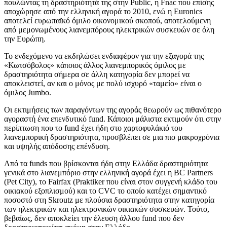
πουλώντας τη δραστηριότητά της στην Public, η Fnac που επίσης
αποχώρησε από την ελληνική αγορά το 2010, ενώ η Euronics
αποτελεί ευρωπαϊκό όμιλο οικονομικού σκοπού, αποτελούμενη
από μεμονωμένους λιανεμπόρους ηλεκτρικών συσκευών σε όλη
την Ευρώπη.
Το ενδεχόμενο να εκδηλώσει ενδιαφέρον για την εξαγορά της
«Κωτσόβολος» κάποιος άλλος λιανεμπορικός όμιλος με
δραστηριότητα σήμερα σε άλλη κατηγορία δεν μπορεί να
αποκλειστεί, αν και ο μόνος με πολύ ισχυρό «ταμείο» είναι ο
όμιλος Jumbo.
Οι εκτιμήσεις των παραγόντων της αγοράς θεωρούν ως πιθανότερο
αγοραστή ένα επενδυτικό fund. Κάποιοι μάλιστα εκτιμούν ότι στην
περίπτωση που το fund έχει ήδη στο χαρτοφυλάκιό του
λιανεμπορική δραστηριότητα, προσβλέπει σε μια πιο μακροχρόνια
και υψηλής απόδοσης επένδυση.
Από τα funds που βρίσκονται ήδη στην Ελλάδα δραστηριότητα
γενικά στο λιανεμπόριο στην ελληνική αγορά έχει η BC Partners
(Pet City), το Fairfax (Praktiker που είναι στον συγγενή κλάδο του
οικιακού εξοπλισμού) και το CVC το οποίο κατέχει σημαντικό
ποσοστό στη Skroutz με πλούσια δραστηριότητα στην κατηγορία
των ηλεκτρικών και ηλεκτρονικών οικιακών συσκευών. Τούτο,
βεβαίως, δεν αποκλείει την έλευση άλλου fund που δεν