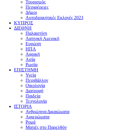
Τουρισμός
Περιφέρειες
Δήμοι
Αυτοδιοικητικές Εκλογές 2023
ΚΥΠΡΟΣ
ΔΙΕΘΝΗ
Παλαιστίνη
Λατινική Αμερική
Ευρώπη
ΗΠΑ
Αφρική
Ασία
Ρωσία
ΕΠΙΣΤΗΜΗ
Υγεία
Περιβάλλον
Οικολογία
Διατροφή
Παιδεία
Τεχνολογία
ΙΣΤΟΡΙΑ
Ανθρώπινα Δικαιώματα
Αφιερώματα
Ρομά
Ματιές στο Παρελθόν