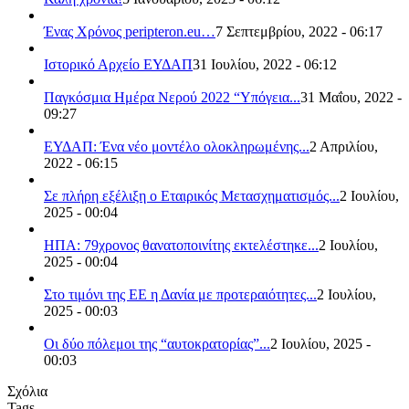
Ένας Χρόνος peripteron.eu…
7 Σεπτεμβρίου, 2022 - 06:17
Ιστορικό Αρχείο ΕΥΔΑΠ
31 Ιουλίου, 2022 - 06:12
Παγκόσμια Ημέρα Νερού 2022 “Υπόγεια...
31 Μαΐου, 2022 -
09:27
ΕΥΔΑΠ: Ένα νέο μοντέλο ολοκληρωμένης...
2 Απριλίου,
2022 - 06:15
Σε πλήρη εξέλιξη ο Εταιρικός Μετασχηματισμός...
2 Ιουλίου,
2025 - 00:04
ΗΠΑ: 79χρονος θανατοποινίτης εκτελέστηκε...
2 Ιουλίου,
2025 - 00:04
Στο τιμόνι της ΕΕ η Δανία με προτεραιότητες...
2 Ιουλίου,
2025 - 00:03
Οι δύο πόλεμοι της “αυτοκρατορίας”...
2 Ιουλίου, 2025 -
00:03
Σχόλια
Tags