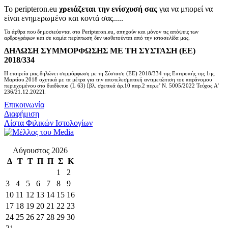
Το peripteron.eu
χρειάζεται την ενίσχυσή σας
για να μπορεί να
είναι ενημερωμένο και κοντά σας.....
Τα άρθρα που δημοσιεύονται στο Peripteron.eu, απηχούν και μόνον τις απόψεις των
αρθρογράφων και σε καμία περίπτωση δεν υιοθετούνται από την ιστοσελίδα μας.
ΔΗΛΩΣΗ ΣΥΜΜΟΡΦΩΣΗΣ ΜΕ ΤΗ ΣΥΣΤΑΣΗ (ΕΕ)
2018/334
Η εταιρεία μας δηλώνει συμμόρφωση με τη Σύσταση (ΕΕ) 2018/334 της Επιτροπής της 1ης
Μαρτίου 2018 σχετικά με τα μέτρα για την αποτελεσματική αντιμετώπιση του παράνομου
περιεχομένου στο διαδίκτυο (L 63) [βλ. σχετικά άρ.10 παρ.2 περ.ε’ Ν. 5005/2022 Τεύχος A’
236/21.12.2022].
Επικοινωνία
Διαφήμιση
Λίστα Φιλικών Ιστολογίων
Αύγουστος 2026
Δ
Τ
Τ
Π
Π
Σ
Κ
1
2
3
4
5
6
7
8
9
10
11
12
13
14
15
16
17
18
19
20
21
22
23
24
25
26
27
28
29
30