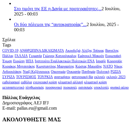
Στο τιμόνι της ΕΕ η Δανία με προτεραιότητες...
2 Ιουλίου,
2025 - 00:03
Οι δύο πόλεμοι της “αυτοκρατορίας”...
2 Ιουλίου, 2025 -
00:03
Σχόλια
Tags
COVID-19
ΑΝΘΡΩΠΙΝΑ ΔΙΚΑΙΩΜΑΤΑ
Ακροδεξιά
Αλέξης Τσίπρας
Βαγγέλης
Πάλλας
ΓΑΛΛΙΑ
Γερμανία
Γιώργος Κατρούγκαλος
Εμάνουελ Μακρόν
Ευρωπαϊκή
Ένωση
Ευρώπη
ΗΠΑ
Ινστιτούτο Εναλλακτικών Πολιτικών ΕΝΑ
Ισραήλ
Κορονοϊός
Κυριάκος Μητσοτάκης
Κωνσταντίνος Μαργαρίτης
Κώστας Μαυρίδης
ΝΑΤΟ
Νίκος
Ανδρουλάκης
Νιαζί Κιζίλγιουρεκ
Οικονομία
Ουκρανία
Πανδημία
Πολιτική
ΡΩΣΙΑ
ΣΥΡΙΖΑ
ΤΟΥΡΙΣΜΟΣ
ΤΟΥΡΚΙΑ
ανατιμήσεις
αστυνομική βία
εκλογές
εκλογές 2023
εμβολιασμοί
εμβόλια
ενεργειακή κρίση
κλιματική αλλαγή
κλιματική κρίση
μεταναστευτικό
πληθωρισμός
προσφυγικό
πυρκαγιές
ρατσισμός
υποκλοπές
φυσικό αέριο
Πάλλας Ευάγγελος
Δημοσιογράφος AEJ ΙFJ
E-mail: pallas.eu@gmail.com
ΑΚΟΛΟΥΘΗΣΤΕ ΜΑΣ