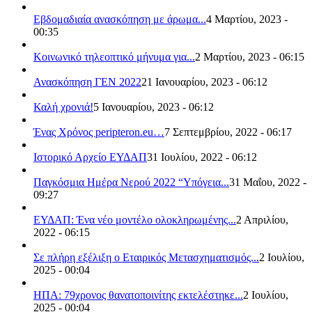
Εβδομαδιαία ανασκόπηση με άρωμα...
4 Μαρτίου, 2023 -
00:35
Κοινωνικό τηλεοπτικό μήνυμα για...
2 Μαρτίου, 2023 - 06:15
Ανασκόπηση ΓΕΝ 2022
21 Ιανουαρίου, 2023 - 06:12
Καλή χρονιά!
5 Ιανουαρίου, 2023 - 06:12
Ένας Χρόνος peripteron.eu…
7 Σεπτεμβρίου, 2022 - 06:17
Ιστορικό Αρχείο ΕΥΔΑΠ
31 Ιουλίου, 2022 - 06:12
Παγκόσμια Ημέρα Νερού 2022 “Υπόγεια...
31 Μαΐου, 2022 -
09:27
ΕΥΔΑΠ: Ένα νέο μοντέλο ολοκληρωμένης...
2 Απριλίου,
2022 - 06:15
Σε πλήρη εξέλιξη ο Εταιρικός Μετασχηματισμός...
2 Ιουλίου,
2025 - 00:04
ΗΠΑ: 79χρονος θανατοποινίτης εκτελέστηκε...
2 Ιουλίου,
2025 - 00:04