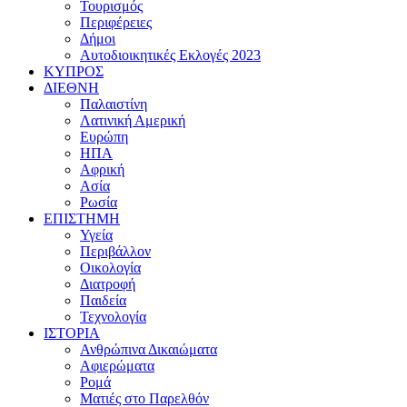
Τουρισμός
Περιφέρειες
Δήμοι
Αυτοδιοικητικές Εκλογές 2023
ΚΥΠΡΟΣ
ΔΙΕΘΝΗ
Παλαιστίνη
Λατινική Αμερική
Ευρώπη
ΗΠΑ
Αφρική
Ασία
Ρωσία
ΕΠΙΣΤΗΜΗ
Υγεία
Περιβάλλον
Οικολογία
Διατροφή
Παιδεία
Τεχνολογία
ΙΣΤΟΡΙΑ
Ανθρώπινα Δικαιώματα
Αφιερώματα
Ρομά
Ματιές στο Παρελθόν