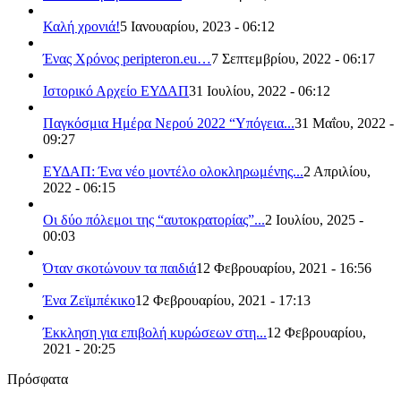
Καλή χρονιά!
5 Ιανουαρίου, 2023 - 06:12
Ένας Χρόνος peripteron.eu…
7 Σεπτεμβρίου, 2022 - 06:17
Ιστορικό Αρχείο ΕΥΔΑΠ
31 Ιουλίου, 2022 - 06:12
Παγκόσμια Ημέρα Νερού 2022 “Υπόγεια...
31 Μαΐου, 2022 -
09:27
ΕΥΔΑΠ: Ένα νέο μοντέλο ολοκληρωμένης...
2 Απριλίου,
2022 - 06:15
Οι δύο πόλεμοι της “αυτοκρατορίας”...
2 Ιουλίου, 2025 -
00:03
Όταν σκοτώνουν τα παιδιά
12 Φεβρουαρίου, 2021 - 16:56
Ένα Ζεϊμπέκικο
12 Φεβρουαρίου, 2021 - 17:13
Έκκληση για επιβολή κυρώσεων στη...
12 Φεβρουαρίου,
2021 - 20:25
Πρόσφατα