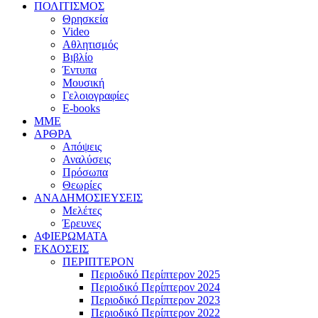
ΠΟΛΙΤΙΣΜΟΣ
Θρησκεία
Video
Αθλητισμός
Βιβλίο
Έντυπα
Μουσική
Γελοιογραφίες
E-books
MME
ΑΡΘΡΑ
Απόψεις
Αναλύσεις
Πρόσωπα
Θεωρίες
ΑΝΑΔΗΜΟΣΙΕΥΣΕΙΣ
Μελέτες
Έρευνες
ΑΦΙΕΡΩΜΑΤΑ
ΕΚΔΟΣΕΙΣ
ΠΕΡΙΠΤΕΡΟΝ
Περιοδικό Περίπτερον 2025
Περιοδικό Περίπτερον 2024
Περιοδικό Περίπτερον 2023
Περιοδικό Περίπτερον 2022