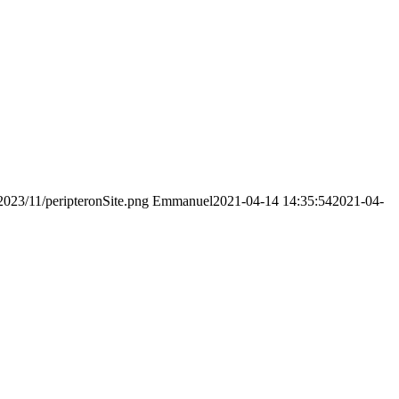
/2023/11/peripteronSite.png
Emmanuel
2021-04-14 14:35:54
2021-04-