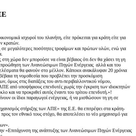
ΕΕ
ικονομικά ισχυροί του πλανήτη, είτε πρόκειται για κράτη είτε για
ών κρατών.
ση σε μεγαλύτερες ποσότητες τροφίμων και πρώτων υλών, ενώ για
α.
στη χώρα δεν μπορούσε να είναι βέβαιος ότι δεν θα χάσει τη γη
 την προώθηση των Ανανεώσιμων Πηγών Ενέργειας αλλά και του
οτελέσματα θα φανούν στο μέλλον. Κάποιοι ανακάλυψαν 20 χρόνια
 βέβαια τη νομοθεσία που προβλέπει την προσκόμιση
, όμως στις διατάξεις του αντι-περιβαλλοντικού νόμου,
η ΑΠΕ από υποψήφιους επενδυτές χωρίς την έγκριση των ιδιοκτητών
κλο και να προκριθεί αυτός έναντι του τρίτου επενδυτή.»!
νουν οι ίδιοι παραγωγοί ενέργειας, ή να μισθώσουν τη γη σε
ηχανισμός στήριξης των ΑΠΕ» της Ε.Ε. θα επιτρέψει στα κράτη-
ος τον εθνικό τους στόχο, θα αποτελέσει το νέο μηχανισμό για
εων».
α την «Επιτάχυνση της ανάπτυξης των Ανανεώσιμων Πηγών Ενέργειας
ς.