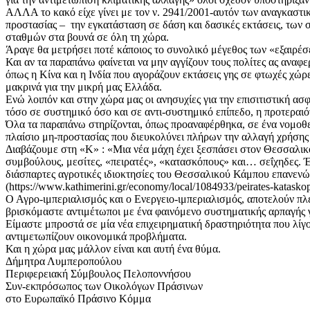
ΑΛΛΑ το κακό είχε γίνει με τον ν. 2941/2001-αυτόν των αναγκαστικ
προστασίας – την εγκατάσταση σε δάση και δασικές εκτάσεις, των
σταθμών στα βουνά σε όλη τη χώρα.
Άραγε θα μετρήσει ποτέ κάποιος το συνολικό μέγεθος των «εξαιρέσεω
Και αν τα παραπάνω φαίνεται να μην αγγίζουν τους πολίτες ας αναφε
όπως η Κίνα και η Ινδία που αγοράζουν εκτάσεις γης σε φτωχές χώρ
μακρινά για την μικρή μας Ελλάδα.
Ενώ λοιπόν και στην χώρα μας οι ανησυχίες για την επισιτιστική α
τόσο σε συστημικό όσο και σε αντι-συστημικό επίπεδο, η προτεραιό
Όλα τα παραπάνω στηρίζονται, όπως προαναφέρθηκα, σε ένα νομοθετι
πλαίσιο μη-προστασίας που διευκολύνει πλήρων την αλλαγή χρήσης τ
Διαβάζουμε στη «Κ» : «Μια νέα μάχη έχει ξεσπάσει στον Θεσσαλικό 
συμβούλους, μεσίτες, «πειρατές», «κατασκόπους» και… σεΐχηδες. Έ
διάσπαρτες αγροτικές ιδιοκτησίες του Θεσσαλικού Κάμπου επανενώ
(https://www.kathimerini.gr/economy/local/1084933/peirates-kataskopoi
Ο Αγρο-ιμπεριαλισμός και ο Ενεργειο-ιμπεριαλισμός, αποτελούν πλ
βρισκόμαστε αντιμέτωποι με ένα φαινόμενο συστηματικής αρπαγής 
Είμαστε μπροστά σε μία νέα επιχειρηματική δραστηριότητα που λίγ
αντιμετωπίζουν οικονομικά προβλήματα.
Και η χώρα μας μάλλον είναι και αυτή ένα θύμα.
Δήμητρα Λυμπεροπούλου
Περιφερειακή Σύμβουλος Πελοποννήσου
Συν-εκπρόσωπος των Οικολόγων Πράσινων
στο Ευρωπαϊκό Πράσινο Κόμμα