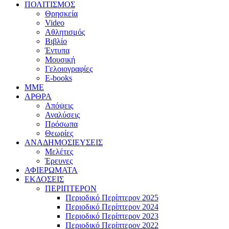
ΠΟΛΙΤΙΣΜΟΣ
Θρησκεία
Video
Αθλητισμός
Βιβλίο
Έντυπα
Μουσική
Γελοιογραφίες
E-books
MME
ΑΡΘΡΑ
Απόψεις
Αναλύσεις
Πρόσωπα
Θεωρίες
ΑΝΑΔΗΜΟΣΙΕΥΣΕΙΣ
Μελέτες
Έρευνες
ΑΦΙΕΡΩΜΑΤΑ
ΕΚΔΟΣΕΙΣ
ΠΕΡΙΠΤΕΡΟΝ
Περιοδικό Περίπτερον 2025
Περιοδικό Περίπτερον 2024
Περιοδικό Περίπτερον 2023
Περιοδικό Περίπτερον 2022