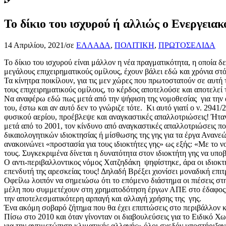
Το δίκιο του ισχυρού ή αλλιώς ο Ενεργεια
14 Απριλίου, 2021
/
σε
ΕΛΛΑΔΑ
,
ΠΟΛΙΤΙΚΗ
,
ΠΡΩΤΟΣΕΛΙΔΑ
Το δίκιο του ισχυρού είναι μάλλον η νέα πραγματικότητα, η οποία δεν
μεγάλους επιχειρηματικούς ομίλους, έχουν βάλει εδώ και χρόνια σ
Τα κίνητρα ποικίλουν, για τις μεν χώρες που πρωτοστατούν σε αυτ
τους επιχειρηματικούς ομίλους, το κέρδος αποτελούσε και αποτελεί 
Να αναφέρω εδώ πως μετά από την ψήφιση της νομοθεσίας για την απ
του, έστω και αν αυτό δεν το γνώριζε τότε. Κι αυτό γιατί ο ν. 2
φυσικού αερίου, προέβλεψε και αναγκαστικές απαλλοτριώσεις! Ήταν
μετά από το 2001, τον κίνδυνο από αναγκαστικές απαλλοτριώσεις π
δικαιολογητικών ιδιοκτησίας ή μίσθωσης της γης για τα έργα Αναν
ανακοινώνει «προστασία για τους ιδιοκτήτες γης» ως εξής: «Με το 
τους. Συγκεκριμένα δίνεται η δυνατότητα στον ιδιοκτήτη γης να υποβ
Ο αντι-περιβαλλοντικος νόμος Χατζηδάκη ψηφίστηκε, άρα οι ιδιοκτήτ
επενδυτή της αρεσκείας τους! Δηλαδή Βρέξει χιονίσει μοναδική επιτ
Οφείλω λοιπόν να σημειώσω ότι το επόμενο διάστημα οι πιέσεις στ
μέλη που συμμετέχουν στη χρηματοδότηση έργων ΑΠΕ στο έδαφος άλ
την αποτελεσματικότερη αρπαγή και αλλαγή χρήσης της γης.
Ένα ακόμη σοβαρό ζήτημα που θα έχει επιπτώσεις στο περιβάλλον κ
Πίσω στο 2010 και όταν γίνονταν οι διαβουλεύσεις για το Ειδικό
για την αντιμετώπιση κλιματικής αλλαγής» όλοι σχεδόν υποστήριξαν 