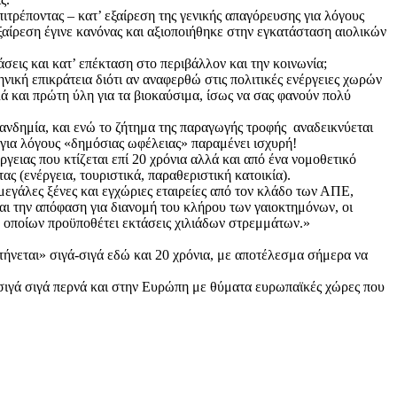
τρέποντας – κατ’ εξαίρεση της γενικής απαγόρευσης για λόγους
ίρεση έγινε κανόνας και αξιοποιήθηκε στην εγκατάσταση αιολικών
σεις και κατ’ επέκταση στο περιβάλλον και την κοινωνία;
νική επικράτεια διότι αν αναφερθώ στις πολιτικές ενέργειες χωρών
ά και πρώτη ύλη για τα βιοκαύσιμα, ίσως να σας φανούν πολύ
πανδημία, και ενώ το ζήτημα της παραγωγής τροφής αναδεικνύεται
α για λόγους «δημόσιας ωφέλειας» παραμένει ισχυρή!
ειας που κτίζεται επί 20 χρόνια αλλά και από ένα νομοθετικό
ς (ενέργεια, τουριστικά, παραθεριστική κατοικία).
μεγάλες ξένες και εγχώριες εταιρείες από τον κλάδο των ΑΠΕ,
αι την απόφαση για διανομή του κλήρου των γαιοκτημόνων, οι
 οποίων προϋποθέτει εκτάσεις χιλιάδων στρεμμάτων.»
τήνεται» σιγά-σιγά εδώ και 20 χρόνια, με αποτέλεσμα σήμερα να
 σιγά σιγά περνά και στην Ευρώπη με θύματα ευρωπαϊκές χώρες που