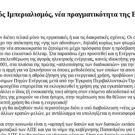
κός Ιμπεριαλισμός, νέα πραγματικότητα της 
 διέπει τελικά μόνο τις εργασιακές ή και τις διακρατικές σχέσεις. Οι ο
τόχο την απόκτηση της «γης των αδυνάτων», δηλαδή κυρίως των φτωχ
ή την νέα αποικιοκρατία το ζητούμενο μέχρι πρόσφατα ήταν η πρόσβα
το πιο ελκυστικό δέλεαρ. Στα παραπάνω έχει προστεθεί και η Ενέργει
ελευθέρωση της αγοράς ηλεκτρικής ενέργειας, κανείς ιδιοκτήτης γης 
941/2001, στα πλαίσια της πρώτης «απλοποίησης των διαδικασιών» για
 η αρχή για να ξεκινήσουν οι όποιες μεθοδεύσεις των οποίων τα απ
ου συνεπάγεται η αθρόα ζήτηση γης για ενεργειακή χρήση, προβάλουν
εώσιμων Πηγών Ενέργειας μετά από την Έγκριση Περιβαλλοντικών Όρων
νομοσχέδιο επιχειρείται να εκλογικευθεί η χρήση γης για εγκατάστασ
άλλει ο ίδιος (ή ενοικιαστής του) αίτηση στον επόμενο αδειοδοτικό κύ
ες γης μπορούν να είναι ήσυχοι, στην περίπτωση που θα θέλουν να γί
ρεπτή χρήση θα είναι η ενεργειακή!
η γη θα αυξηθούν πολύ περισσότερο διότι ο υπό διαβούλευση «νέος μ
λων κρατών-μελών, με αντάλλαγμα να υπολογίζεται η συνεισφορά πρ
αι στην κοινωνία είναι η «αρπαγή των δασών και των δασικών εκτάσ
 Χωροταξικό των ΑΠΕ και για το νόμο της κυβέρνησης Παπανδρέου γι
ότι ΑΠΕ δεν θα πρέπει να γίνονται μέσα σε δάση και δασικές εκτάσει