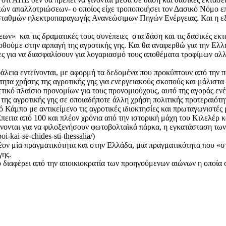
ών απαλλοτριώσεων- ο οποίος είχε τροποποιήσει τον Δασικό Νόμο επι
 σταθμών ηλεκτροπαραγωγής Ανανεώσιμων Πηγών Ενέργειας. Και η εξα
ν» και τις δραματικές τους συνέπειες στα δάση και τις δασικές εκτά
ρθούμε στην αρπαγή της αγροτικής γης. Και θα αναφερθώ για την Ελλη
ες για να διασφαλίσουν για λογαριασμό τους αποθέματα τροφίμων αλλ
σφάλεια εντείνονται, με αφορμή τα δεδομένα που προκύπτουν από την 
τητα χρήσης της αγροτικής γης για ενεργειακούς σκοπούς και μάλιστ
κό πλαίσιο προνομίων για τους προνομιούχους, αυτό της αγοράς ενέργ
ης αγροτικής γης σε οποιαδήποτε άλλη χρήση πολιτικής προτεραιότητα
Κάμπο με αντικείμενο τις αγροτικές ιδιοκτησίες και πρωταγωνιστές 
πειτα από 100 και πλέον χρόνια από την ιστορική μάχη του Κιλελέρ κ
νονται για να φιλοξενήσουν φωτοβολταϊκά πάρκα, η εγκατάσταση των
-kai-se-chides-sti-thessalia/)
έον μία πραγματικότητα και στην Ελλάδα, μια πραγματικότητα που «σ
γης.
ο διαφέρει από την αποικιοκρατία των προηγούμενων αιώνων η οποία