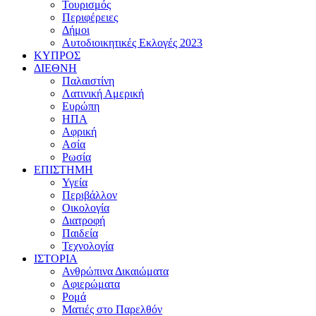
Τουρισμός
Περιφέρειες
Δήμοι
Αυτοδιοικητικές Εκλογές 2023
ΚΥΠΡΟΣ
ΔΙΕΘΝΗ
Παλαιστίνη
Λατινική Αμερική
Ευρώπη
ΗΠΑ
Αφρική
Ασία
Ρωσία
ΕΠΙΣΤΗΜΗ
Υγεία
Περιβάλλον
Οικολογία
Διατροφή
Παιδεία
Τεχνολογία
ΙΣΤΟΡΙΑ
Ανθρώπινα Δικαιώματα
Αφιερώματα
Ρομά
Ματιές στο Παρελθόν