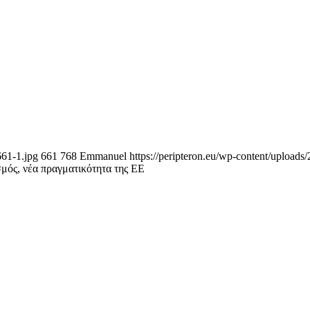
661-1.jpg
661
768
Emmanuel
https://peripteron.eu/wp-content/uploads
σμός, νέα πραγματικότητα της ΕΕ