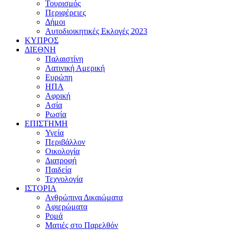
Τουρισμός
Περιφέρειες
Δήμοι
Αυτοδιοικητικές Εκλογές 2023
ΚΥΠΡΟΣ
ΔΙΕΘΝΗ
Παλαιστίνη
Λατινική Αμερική
Ευρώπη
ΗΠΑ
Αφρική
Ασία
Ρωσία
ΕΠΙΣΤΗΜΗ
Υγεία
Περιβάλλον
Οικολογία
Διατροφή
Παιδεία
Τεχνολογία
ΙΣΤΟΡΙΑ
Ανθρώπινα Δικαιώματα
Αφιερώματα
Ρομά
Ματιές στο Παρελθόν