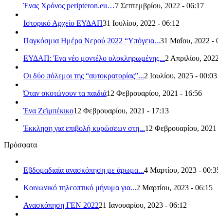
Ένας Χρόνος peripteron.eu…
7 Σεπτεμβρίου, 2022 - 06:17
Ιστορικό Αρχείο ΕΥΔΑΠ
31 Ιουλίου, 2022 - 06:12
Παγκόσμια Ημέρα Νερού 2022 “Υπόγεια...
31 Μαΐου, 2022 - 
ΕΥΔΑΠ: Ένα νέο μοντέλο ολοκληρωμένης...
2 Απριλίου, 2022
Οι δύο πόλεμοι της “αυτοκρατορίας”...
2 Ιουλίου, 2025 - 00:03
Όταν σκοτώνουν τα παιδιά
12 Φεβρουαρίου, 2021 - 16:56
Ένα Ζεϊμπέκικο
12 Φεβρουαρίου, 2021 - 17:13
Έκκληση για επιβολή κυρώσεων στη...
12 Φεβρουαρίου, 2021 
Πρόσφατα
Εβδομαδιαία ανασκόπηση με άρωμα...
4 Μαρτίου, 2023 - 00:3
Κοινωνικό τηλεοπτικό μήνυμα για...
2 Μαρτίου, 2023 - 06:15
Ανασκόπηση ΓΕΝ 2022
21 Ιανουαρίου, 2023 - 06:12