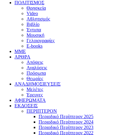
ΠΟΛΙΤΙΣΜΟΣ
Θρησκεία
Video
Αθλητισμός
Βιβλίο
Έντυπα
Μουσική
Γελοιογραφίες
E-books
MME
ΑΡΘΡΑ
Απόψεις
Αναλύσεις
Πρόσωπα
Θεωρίες
ΑΝΑΔΗΜΟΣΙΕΥΣΕΙΣ
Μελέτες
Έρευνες
ΑΦΙΕΡΩΜΑΤΑ
ΕΚΔΟΣΕΙΣ
ΠΕΡΙΠΤΕΡΟΝ
Περιοδικό Περίπτερον 2025
Περιοδικό Περίπτερον 2024
Περιοδικό Περίπτερον 2023
Περιοδικό Περίπτερον 2022