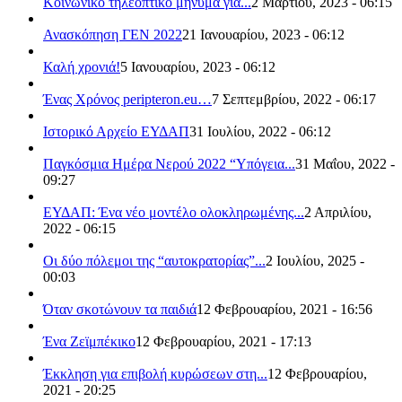
Κοινωνικό τηλεοπτικό μήνυμα για...
2 Μαρτίου, 2023 - 06:15
Ανασκόπηση ΓΕΝ 2022
21 Ιανουαρίου, 2023 - 06:12
Καλή χρονιά!
5 Ιανουαρίου, 2023 - 06:12
Ένας Χρόνος peripteron.eu…
7 Σεπτεμβρίου, 2022 - 06:17
Ιστορικό Αρχείο ΕΥΔΑΠ
31 Ιουλίου, 2022 - 06:12
Παγκόσμια Ημέρα Νερού 2022 “Υπόγεια...
31 Μαΐου, 2022 -
09:27
ΕΥΔΑΠ: Ένα νέο μοντέλο ολοκληρωμένης...
2 Απριλίου,
2022 - 06:15
Οι δύο πόλεμοι της “αυτοκρατορίας”...
2 Ιουλίου, 2025 -
00:03
Όταν σκοτώνουν τα παιδιά
12 Φεβρουαρίου, 2021 - 16:56
Ένα Ζεϊμπέκικο
12 Φεβρουαρίου, 2021 - 17:13
Έκκληση για επιβολή κυρώσεων στη...
12 Φεβρουαρίου,
2021 - 20:25