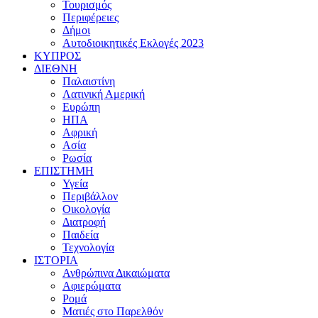
Τουρισμός
Περιφέρειες
Δήμοι
Αυτοδιοικητικές Εκλογές 2023
ΚΥΠΡΟΣ
ΔΙΕΘΝΗ
Παλαιστίνη
Λατινική Αμερική
Ευρώπη
ΗΠΑ
Αφρική
Ασία
Ρωσία
ΕΠΙΣΤΗΜΗ
Υγεία
Περιβάλλον
Οικολογία
Διατροφή
Παιδεία
Τεχνολογία
ΙΣΤΟΡΙΑ
Ανθρώπινα Δικαιώματα
Αφιερώματα
Ρομά
Ματιές στο Παρελθόν