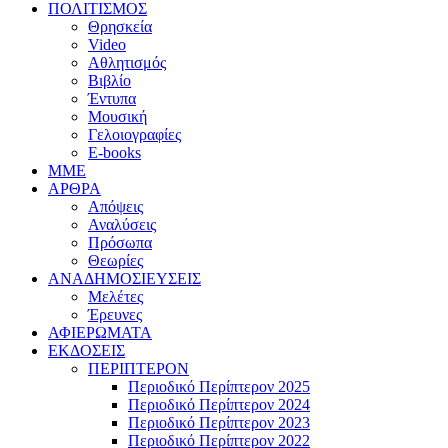
ΠΟΛΙΤΙΣΜΟΣ
Θρησκεία
Video
Αθλητισμός
Βιβλίο
Έντυπα
Μουσική
Γελοιογραφίες
E-books
MME
ΑΡΘΡΑ
Απόψεις
Αναλύσεις
Πρόσωπα
Θεωρίες
ΑΝΑΔΗΜΟΣΙΕΥΣΕΙΣ
Μελέτες
Έρευνες
ΑΦΙΕΡΩΜΑΤΑ
ΕΚΔΟΣΕΙΣ
ΠΕΡΙΠΤΕΡΟΝ
Περιοδικό Περίπτερον 2025
Περιοδικό Περίπτερον 2024
Περιοδικό Περίπτερον 2023
Περιοδικό Περίπτερον 2022