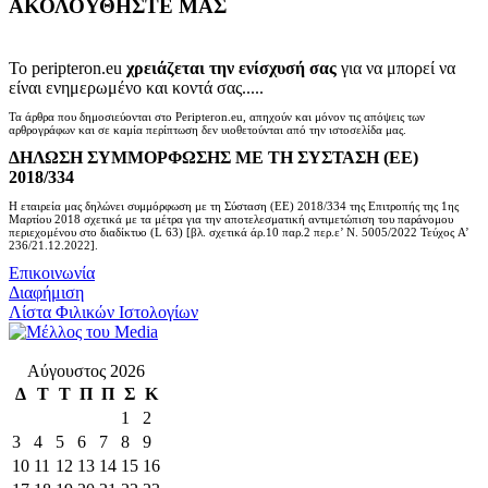
ΑΚΟΛΟΥΘΗΣΤΕ ΜΑΣ
Το peripteron.eu
χρειάζεται την ενίσχυσή σας
για να μπορεί να
είναι ενημερωμένο και κοντά σας.....
Τα άρθρα που δημοσιεύονται στο Peripteron.eu, απηχούν και μόνον τις απόψεις των
αρθρογράφων και σε καμία περίπτωση δεν υιοθετούνται από την ιστοσελίδα μας.
ΔΗΛΩΣΗ ΣΥΜΜΟΡΦΩΣΗΣ ΜΕ ΤΗ ΣΥΣΤΑΣΗ (ΕΕ)
2018/334
Η εταιρεία μας δηλώνει συμμόρφωση με τη Σύσταση (ΕΕ) 2018/334 της Επιτροπής της 1ης
Μαρτίου 2018 σχετικά με τα μέτρα για την αποτελεσματική αντιμετώπιση του παράνομου
περιεχομένου στο διαδίκτυο (L 63) [βλ. σχετικά άρ.10 παρ.2 περ.ε’ Ν. 5005/2022 Τεύχος A’
236/21.12.2022].
Επικοινωνία
Διαφήμιση
Λίστα Φιλικών Ιστολογίων
Αύγουστος 2026
Δ
Τ
Τ
Π
Π
Σ
Κ
1
2
3
4
5
6
7
8
9
10
11
12
13
14
15
16