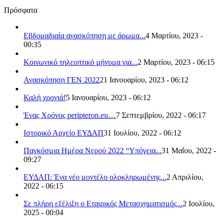
Πρόσφατα
Εβδομαδιαία ανασκόπηση με άρωμα...
4 Μαρτίου, 2023 -
00:35
Κοινωνικό τηλεοπτικό μήνυμα για...
2 Μαρτίου, 2023 - 06:15
Ανασκόπηση ΓΕΝ 2022
21 Ιανουαρίου, 2023 - 06:12
Καλή χρονιά!
5 Ιανουαρίου, 2023 - 06:12
Ένας Χρόνος peripteron.eu…
7 Σεπτεμβρίου, 2022 - 06:17
Ιστορικό Αρχείο ΕΥΔΑΠ
31 Ιουλίου, 2022 - 06:12
Παγκόσμια Ημέρα Νερού 2022 “Υπόγεια...
31 Μαΐου, 2022 -
09:27
ΕΥΔΑΠ: Ένα νέο μοντέλο ολοκληρωμένης...
2 Απριλίου,
2022 - 06:15
Σε πλήρη εξέλιξη ο Εταιρικός Μετασχηματισμός...
2 Ιουλίου,
2025 - 00:04