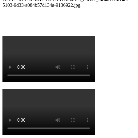
5103-9d33-a084b57d134a-9136922.jpg