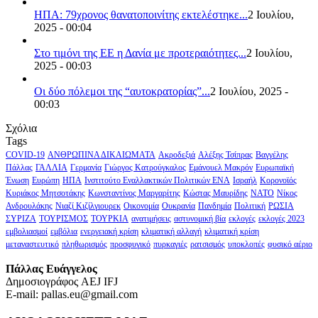
ΗΠΑ: 79χρονος θανατοποινίτης εκτελέστηκε...
2 Ιουλίου,
2025 - 00:04
Στο τιμόνι της ΕΕ η Δανία με προτεραιότητες...
2 Ιουλίου,
2025 - 00:03
Οι δύο πόλεμοι της “αυτοκρατορίας”...
2 Ιουλίου, 2025 -
00:03
Σχόλια
Tags
COVID-19
ΑΝΘΡΩΠΙΝΑ ΔΙΚΑΙΩΜΑΤΑ
Ακροδεξιά
Αλέξης Τσίπρας
Βαγγέλης
Πάλλας
ΓΑΛΛΙΑ
Γερμανία
Γιώργος Κατρούγκαλος
Εμάνουελ Μακρόν
Ευρωπαϊκή
Ένωση
Ευρώπη
ΗΠΑ
Ινστιτούτο Εναλλακτικών Πολιτικών ΕΝΑ
Ισραήλ
Κορονοϊός
Κυριάκος Μητσοτάκης
Κωνσταντίνος Μαργαρίτης
Κώστας Μαυρίδης
ΝΑΤΟ
Νίκος
Ανδρουλάκης
Νιαζί Κιζίλγιουρεκ
Οικονομία
Ουκρανία
Πανδημία
Πολιτική
ΡΩΣΙΑ
ΣΥΡΙΖΑ
ΤΟΥΡΙΣΜΟΣ
ΤΟΥΡΚΙΑ
ανατιμήσεις
αστυνομική βία
εκλογές
εκλογές 2023
εμβολιασμοί
εμβόλια
ενεργειακή κρίση
κλιματική αλλαγή
κλιματική κρίση
μεταναστευτικό
πληθωρισμός
προσφυγικό
πυρκαγιές
ρατσισμός
υποκλοπές
φυσικό αέριο
Πάλλας Ευάγγελος
Δημοσιογράφος AEJ ΙFJ
E-mail: pallas.eu@gmail.com