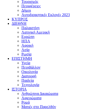
Τουρισμός
Περιφέρειες
Δήμοι
Αυτοδιοικητικές Εκλογές 2023
ΚΥΠΡΟΣ
ΔΙΕΘΝΗ
Παλαιστίνη
Λατινική Αμερική
Ευρώπη
ΗΠΑ
Αφρική
Ασία
Ρωσία
ΕΠΙΣΤΗΜΗ
Υγεία
Περιβάλλον
Οικολογία
Διατροφή
Παιδεία
Τεχνολογία
ΙΣΤΟΡΙΑ
Ανθρώπινα Δικαιώματα
Αφιερώματα
Ρομά
Ματιές στο Παρελθόν