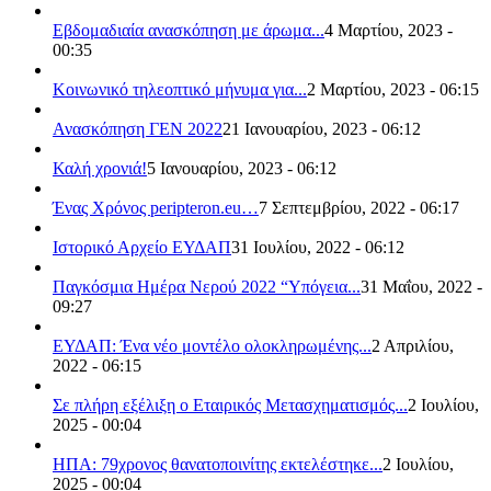
Εβδομαδιαία ανασκόπηση με άρωμα...
4 Μαρτίου, 2023 -
00:35
Κοινωνικό τηλεοπτικό μήνυμα για...
2 Μαρτίου, 2023 - 06:15
Ανασκόπηση ΓΕΝ 2022
21 Ιανουαρίου, 2023 - 06:12
Καλή χρονιά!
5 Ιανουαρίου, 2023 - 06:12
Ένας Χρόνος peripteron.eu…
7 Σεπτεμβρίου, 2022 - 06:17
Ιστορικό Αρχείο ΕΥΔΑΠ
31 Ιουλίου, 2022 - 06:12
Παγκόσμια Ημέρα Νερού 2022 “Υπόγεια...
31 Μαΐου, 2022 -
09:27
ΕΥΔΑΠ: Ένα νέο μοντέλο ολοκληρωμένης...
2 Απριλίου,
2022 - 06:15
Σε πλήρη εξέλιξη ο Εταιρικός Μετασχηματισμός...
2 Ιουλίου,
2025 - 00:04
ΗΠΑ: 79χρονος θανατοποινίτης εκτελέστηκε...
2 Ιουλίου,
2025 - 00:04