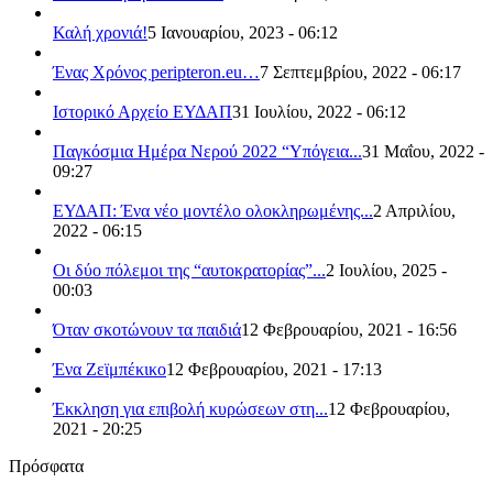
Καλή χρονιά!
5 Ιανουαρίου, 2023 - 06:12
Ένας Χρόνος peripteron.eu…
7 Σεπτεμβρίου, 2022 - 06:17
Ιστορικό Αρχείο ΕΥΔΑΠ
31 Ιουλίου, 2022 - 06:12
Παγκόσμια Ημέρα Νερού 2022 “Υπόγεια...
31 Μαΐου, 2022 -
09:27
ΕΥΔΑΠ: Ένα νέο μοντέλο ολοκληρωμένης...
2 Απριλίου,
2022 - 06:15
Οι δύο πόλεμοι της “αυτοκρατορίας”...
2 Ιουλίου, 2025 -
00:03
Όταν σκοτώνουν τα παιδιά
12 Φεβρουαρίου, 2021 - 16:56
Ένα Ζεϊμπέκικο
12 Φεβρουαρίου, 2021 - 17:13
Έκκληση για επιβολή κυρώσεων στη...
12 Φεβρουαρίου,
2021 - 20:25
Πρόσφατα