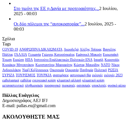
Στο τιμόνι της ΕΕ η Δανία με προτεραιότητες...
2 Ιουλίου,
2025 - 00:03
Οι δύο πόλεμοι της “αυτοκρατορίας”...
2 Ιουλίου, 2025 -
00:03
Σχόλια
Tags
COVID-19
ΑΝΘΡΩΠΙΝΑ ΔΙΚΑΙΩΜΑΤΑ
Ακροδεξιά
Αλέξης Τσίπρας
Βαγγέλης
Πάλλας
ΓΑΛΛΙΑ
Γερμανία
Γιώργος Κατρούγκαλος
Εμάνουελ Μακρόν
Ευρωπαϊκή
Ένωση
Ευρώπη
ΗΠΑ
Ινστιτούτο Εναλλακτικών Πολιτικών ΕΝΑ
Ισραήλ
Κορονοϊός
Κυριάκος Μητσοτάκης
Κωνσταντίνος Μαργαρίτης
Κώστας Μαυρίδης
ΝΑΤΟ
Νίκος
Ανδρουλάκης
Νιαζί Κιζίλγιουρεκ
Οικονομία
Ουκρανία
Πανδημία
Πολιτική
ΡΩΣΙΑ
ΣΥΡΙΖΑ
ΤΟΥΡΙΣΜΟΣ
ΤΟΥΡΚΙΑ
ανατιμήσεις
αστυνομική βία
εκλογές
εκλογές 2023
εμβολιασμοί
εμβόλια
ενεργειακή κρίση
κλιματική αλλαγή
κλιματική κρίση
μεταναστευτικό
πληθωρισμός
προσφυγικό
πυρκαγιές
ρατσισμός
υποκλοπές
φυσικό αέριο
Πάλλας Ευάγγελος
Δημοσιογράφος AEJ ΙFJ
E-mail: pallas.eu@gmail.com
ΑΚΟΛΟΥΘΗΣΤΕ ΜΑΣ