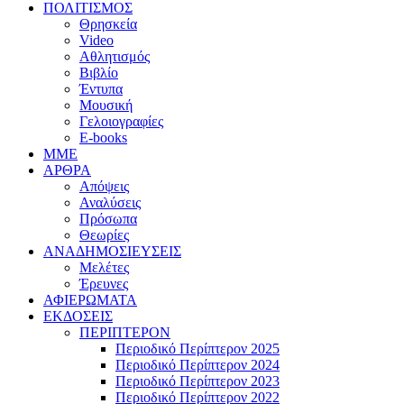
ΠΟΛΙΤΙΣΜΟΣ
Θρησκεία
Video
Αθλητισμός
Βιβλίο
Έντυπα
Μουσική
Γελοιογραφίες
E-books
MME
ΑΡΘΡΑ
Απόψεις
Αναλύσεις
Πρόσωπα
Θεωρίες
ΑΝΑΔΗΜΟΣΙΕΥΣΕΙΣ
Μελέτες
Έρευνες
ΑΦΙΕΡΩΜΑΤΑ
ΕΚΔΟΣΕΙΣ
ΠΕΡΙΠΤΕΡΟΝ
Περιοδικό Περίπτερον 2025
Περιοδικό Περίπτερον 2024
Περιοδικό Περίπτερον 2023
Περιοδικό Περίπτερον 2022