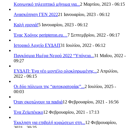
Κοινωνικό τηλεοπτικό μήνυμα για...
2 Μαρτίου, 2023 - 06:15
Ανασκόπηση ΓΕΝ 2022
21 Ιανουαρίου, 2023 - 06:12
Καλή χρονιά!
5 Ιανουαρίου, 2023 - 06:12
Ένας Χρόνος peripteron.eu…
7 Σεπτεμβρίου, 2022 - 06:17
Ιστορικό Αρχείο ΕΥΔΑΠ
31 Ιουλίου, 2022 - 06:12
Παγκόσμια Ημέρα Νερού 2022 “Υπόγεια...
31 Μαΐου, 2022 -
09:27
ΕΥΔΑΠ: Ένα νέο μοντέλο ολοκληρωμένης...
2 Απριλίου,
2022 - 06:15
Οι δύο πόλεμοι της “αυτοκρατορίας”...
2 Ιουλίου, 2025 -
00:03
Όταν σκοτώνουν τα παιδιά
12 Φεβρουαρίου, 2021 - 16:56
Ένα Ζεϊμπέκικο
12 Φεβρουαρίου, 2021 - 17:13
Έκκληση για επιβολή κυρώσεων στη...
12 Φεβρουαρίου,
2021 - 20:25