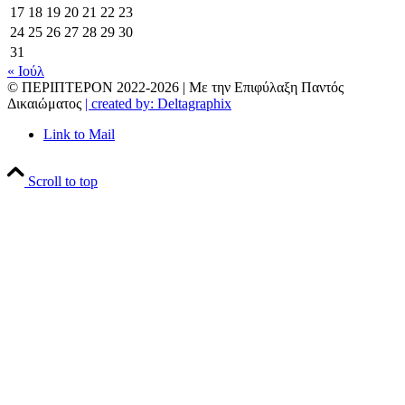
17
18
19
20
21
22
23
24
25
26
27
28
29
30
31
« Ιούλ
© ΠΕΡΙΠΤΕΡΟΝ 2022-
2026 | Με την Επιφύλαξη Παντός
Δικαιώματος
| created by: Deltagraphix
Link to Mail
Scroll to top