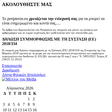
ΑΚΟΛΟΥΘΗΣΤΕ ΜΑΣ
Το peripteron.eu
χρειάζεται την ενίσχυσή σας
για να μπορεί να
είναι ενημερωμένο και κοντά σας.....
Τα άρθρα που δημοσιεύονται στο Peripteron.eu, απηχούν και μόνον τις απόψεις των
αρθρογράφων και σε καμία περίπτωση δεν υιοθετούνται από την ιστοσελίδα μας.
ΔΗΛΩΣΗ ΣΥΜΜΟΡΦΩΣΗΣ ΜΕ ΤΗ ΣΥΣΤΑΣΗ (ΕΕ)
2018/334
Η εταιρεία μας δηλώνει συμμόρφωση με τη Σύσταση (ΕΕ) 2018/334 της Επιτροπής της 1ης
Μαρτίου 2018 σχετικά με τα μέτρα για την αποτελεσματική αντιμετώπιση του παράνομου
περιεχομένου στο διαδίκτυο (L 63) [βλ. σχετικά άρ.10 παρ.2 περ.ε’ Ν. 5005/2022 Τεύχος A’
236/21.12.2022].
Επικοινωνία
Διαφήμιση
Λίστα Φιλικών Ιστολογίων
Αύγουστος 2026
Δ
Τ
Τ
Π
Π
Σ
Κ
1
2
3
4
5
6
7
8
9
10
11
12
13
14
15
16