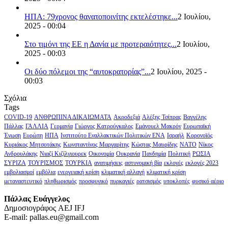
ΗΠΑ: 79χρονος θανατοποινίτης εκτελέστηκε...
2 Ιουλίου,
2025 - 00:04
Στο τιμόνι της ΕΕ η Δανία με προτεραιότητες...
2 Ιουλίου,
2025 - 00:03
Οι δύο πόλεμοι της “αυτοκρατορίας”...
2 Ιουλίου, 2025 -
00:03
Σχόλια
Tags
COVID-19
ΑΝΘΡΩΠΙΝΑ ΔΙΚΑΙΩΜΑΤΑ
Ακροδεξιά
Αλέξης Τσίπρας
Βαγγέλης
Πάλλας
ΓΑΛΛΙΑ
Γερμανία
Γιώργος Κατρούγκαλος
Εμάνουελ Μακρόν
Ευρωπαϊκή
Ένωση
Ευρώπη
ΗΠΑ
Ινστιτούτο Εναλλακτικών Πολιτικών ΕΝΑ
Ισραήλ
Κορονοϊός
Κυριάκος Μητσοτάκης
Κωνσταντίνος Μαργαρίτης
Κώστας Μαυρίδης
ΝΑΤΟ
Νίκος
Ανδρουλάκης
Νιαζί Κιζίλγιουρεκ
Οικονομία
Ουκρανία
Πανδημία
Πολιτική
ΡΩΣΙΑ
ΣΥΡΙΖΑ
ΤΟΥΡΙΣΜΟΣ
ΤΟΥΡΚΙΑ
ανατιμήσεις
αστυνομική βία
εκλογές
εκλογές 2023
εμβολιασμοί
εμβόλια
ενεργειακή κρίση
κλιματική αλλαγή
κλιματική κρίση
μεταναστευτικό
πληθωρισμός
προσφυγικό
πυρκαγιές
ρατσισμός
υποκλοπές
φυσικό αέριο
Πάλλας Ευάγγελος
Δημοσιογράφος AEJ ΙFJ
E-mail: pallas.eu@gmail.com