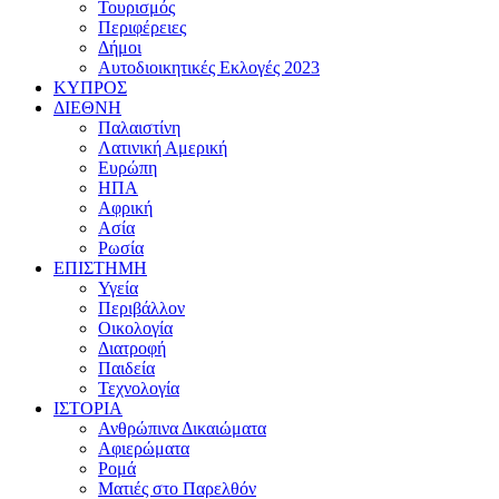
Τουρισμός
Περιφέρειες
Δήμοι
Αυτοδιοικητικές Εκλογές 2023
ΚΥΠΡΟΣ
ΔΙΕΘΝΗ
Παλαιστίνη
Λατινική Αμερική
Ευρώπη
ΗΠΑ
Αφρική
Ασία
Ρωσία
ΕΠΙΣΤΗΜΗ
Υγεία
Περιβάλλον
Οικολογία
Διατροφή
Παιδεία
Τεχνολογία
ΙΣΤΟΡΙΑ
Ανθρώπινα Δικαιώματα
Αφιερώματα
Ρομά
Ματιές στο Παρελθόν