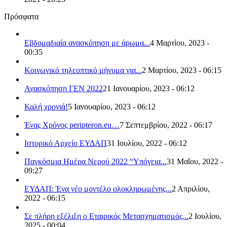
Πρόσφατα
Εβδομαδιαία ανασκόπηση με άρωμα...
4 Μαρτίου, 2023 -
00:35
Κοινωνικό τηλεοπτικό μήνυμα για...
2 Μαρτίου, 2023 - 06:15
Ανασκόπηση ΓΕΝ 2022
21 Ιανουαρίου, 2023 - 06:12
Καλή χρονιά!
5 Ιανουαρίου, 2023 - 06:12
Ένας Χρόνος peripteron.eu…
7 Σεπτεμβρίου, 2022 - 06:17
Ιστορικό Αρχείο ΕΥΔΑΠ
31 Ιουλίου, 2022 - 06:12
Παγκόσμια Ημέρα Νερού 2022 “Υπόγεια...
31 Μαΐου, 2022 -
09:27
ΕΥΔΑΠ: Ένα νέο μοντέλο ολοκληρωμένης...
2 Απριλίου,
2022 - 06:15
Σε πλήρη εξέλιξη ο Εταιρικός Μετασχηματισμός...
2 Ιουλίου,
2025 - 00:04