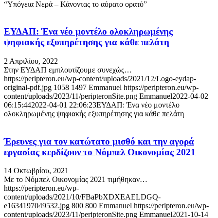
“Υπόγεια Νερά – Κάνοντας το αόρατο ορατό”
ΕΥΔΑΠ: Ένα νέο μοντέλο ολοκληρωμένης
ψηφιακής εξυπηρέτησης για κάθε πελάτη
2 Απριλίου, 2022
Στην ΕΥΔΑΠ εμπλουτίζουμε συνεχώς…
https://peripteron.eu/wp-content/uploads/2021/12/Logo-eydap-
original-pdf.jpg
1058
1497
Emmanuel
https://peripteron.eu/wp-
content/uploads/2023/11/peripteronSite.png
Emmanuel
2022-04-02
06:15:44
2022-04-01 22:06:23
ΕΥΔΑΠ: Ένα νέο μοντέλο
ολοκληρωμένης ψηφιακής εξυπηρέτησης για κάθε πελάτη
Έρευνες για τον κατώτατο μισθό και την αγορά
εργασίας κερδίζουν το Νόμπελ Οικονομίας 2021
14 Οκτωβρίου, 2021
Με το Νόμπελ Οικονομίας 2021 τιμήθηκαν…
https://peripteron.eu/wp-
content/uploads/2021/10/FBaPbXDXEAELDGQ-
e1634197049532.jpg
800
800
Emmanuel
https://peripteron.eu/wp-
content/uploads/2023/11/peripteronSite.png
Emmanuel
2021-10-14