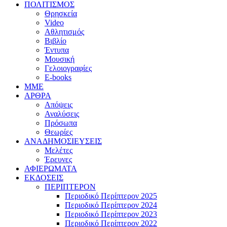
ΠΟΛΙΤΙΣΜΟΣ
Θρησκεία
Video
Αθλητισμός
Βιβλίο
Έντυπα
Μουσική
Γελοιογραφίες
E-books
MME
ΑΡΘΡΑ
Απόψεις
Αναλύσεις
Πρόσωπα
Θεωρίες
ΑΝΑΔΗΜΟΣΙΕΥΣΕΙΣ
Μελέτες
Έρευνες
ΑΦΙΕΡΩΜΑΤΑ
ΕΚΔΟΣΕΙΣ
ΠΕΡΙΠΤΕΡΟΝ
Περιοδικό Περίπτερον 2025
Περιοδικό Περίπτερον 2024
Περιοδικό Περίπτερον 2023
Περιοδικό Περίπτερον 2022