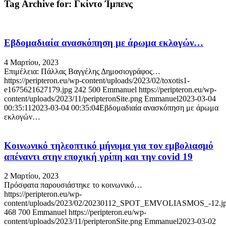
Tag Archive for:
Γκίντο Ίμπενς
Εβδομαδιαία ανασκόπηση με άρωμα εκλογών…
4 Μαρτίου, 2023
Επιμέλεια: Πάλλας Βαγγέλης Δημοσιογράφος…
https://peripteron.eu/wp-content/uploads/2023/02/toxotis1-
e1675621627179.jpg
242
500
Emmanuel
https://peripteron.eu/wp-
content/uploads/2023/11/peripteronSite.png
Emmanuel
2023-03-04
00:35:11
2023-03-04 00:35:04
Εβδομαδιαία ανασκόπηση με άρωμα
εκλογών…
Κοινωνικό τηλεοπτικό μήνυμα για τον εμβολιασμό
απέναντι στην εποχική γρίπη και την cοvid 19
2 Μαρτίου, 2023
Πρόσφατα παρουσιάστηκε το κοινωνικό…
https://peripteron.eu/wp-
content/uploads/2023/02/20230112_SPOT_EMVOLIASMOS_-12.j
468
700
Emmanuel
https://peripteron.eu/wp-
content/uploads/2023/11/peripteronSite.png
Emmanuel
2023-03-02