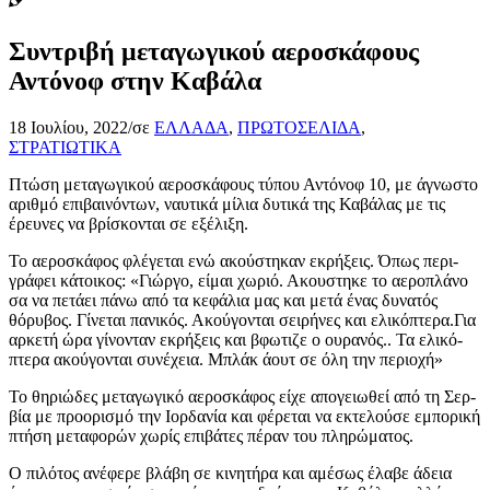
Συντριβή μεταγωγικού αεροσκάφους
Αντόνοφ στην Καβάλα
18 Ιουλίου, 2022
/
σε
ΕΛΛΑΔΑ
,
ΠΡΩΤΟΣΕΛΙΔΑ
,
ΣΤΡΑΤΙΩΤΙΚΑ
Πτώ­ση μετα­γω­γι­κού αερο­σκά­φους τύπου Αντό­νοφ 10, με άγνω­στο
αριθ­μό επι­βαι­νό­ντων, ναυ­τι­κά μίλια δυτι­κά της Καβά­λας με τις
έρευ­νες να βρί­σκο­νται σε εξέλιξη.
Το αερο­σκά­φος φλέ­γε­ται ενώ ακού­στη­καν εκρή­ξεις. Όπως περι­
γρά­φει κάτοι­κος: «Γιώρ­γο, είμαι χωριό. Ακου­στη­κε το αερο­πλά­νο
σα να πετά­ει πάνω από τα κεφά­λια μας και μετά ένας δυνα­τός
θόρυ­βος. Γίνε­ται πανι­κός. Ακού­γο­νται σει­ρή­νες και ελικόπτερα.Για
αρκε­τή ώρα γίνο­νταν εκρή­ξεις και βφω­τι­ζε ο ουρα­νός.. Τα ελι­κό­
πτε­ρα ακού­γο­νται συνέ­χεια. Μπλάκ άουτ σε όλη την περιοχή»
Το θηριώ­δες μετα­γω­γι­κό αερο­σκά­φος είχε απο­γειω­θεί από τη Σερ­
βία με προ­ο­ρι­σμό την Ιορ­δα­νία και φέρε­ται να εκτε­λού­σε εμπο­ρι­κή
πτή­ση μετα­φο­ρών χωρίς επι­βά­τες πέραν του πληρώματος.
Ο πιλό­τος ανέ­φε­ρε βλά­βη σε κινη­τή­ρα και αμέ­σως έλα­βε άδεια