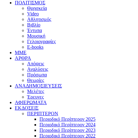
ΠΟΛΙΤΙΣΜΟΣ
Θρησκεία
Video
Αθλητισμός
Βιβλίο
Έντυπα
Μουσική
Γελοιογραφίες
E-books
MME
ΑΡΘΡΑ
Απόψεις
Αναλύσεις
Πρόσωπα
Θεωρίες
ΑΝΑΔΗΜΟΣΙΕΥΣΕΙΣ
Μελέτες
Έρευνες
ΑΦΙΕΡΩΜΑΤΑ
ΕΚΔΟΣΕΙΣ
ΠΕΡΙΠΤΕΡΟΝ
Περιοδικό Περίπτερον 2025
Περιοδικό Περίπτερον 2024
Περιοδικό Περίπτερον 2023
Περιοδικό Περίπτερον 2022