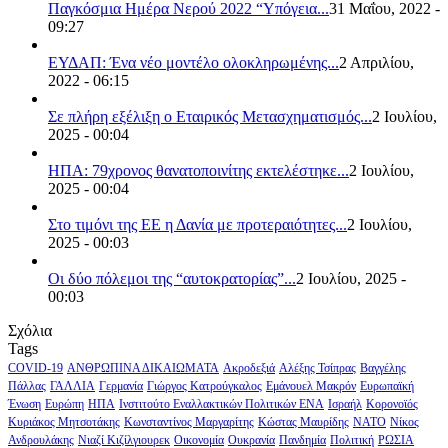
Παγκόσμια Ημέρα Νερού 2022 “Υπόγεια...
31 Μαΐου, 2022 -
09:27
ΕΥΔΑΠ: Ένα νέο μοντέλο ολοκληρωμένης...
2 Απριλίου,
2022 - 06:15
Σε πλήρη εξέλιξη ο Εταιρικός Μετασχηματισμός...
2 Ιουλίου,
2025 - 00:04
ΗΠΑ: 79χρονος θανατοποινίτης εκτελέστηκε...
2 Ιουλίου,
2025 - 00:04
Στο τιμόνι της ΕΕ η Δανία με προτεραιότητες...
2 Ιουλίου,
2025 - 00:03
Οι δύο πόλεμοι της “αυτοκρατορίας”...
2 Ιουλίου, 2025 -
00:03
Σχόλια
Tags
COVID-19
ΑΝΘΡΩΠΙΝΑ ΔΙΚΑΙΩΜΑΤΑ
Ακροδεξιά
Αλέξης Τσίπρας
Βαγγέλης
Πάλλας
ΓΑΛΛΙΑ
Γερμανία
Γιώργος Κατρούγκαλος
Εμάνουελ Μακρόν
Ευρωπαϊκή
Ένωση
Ευρώπη
ΗΠΑ
Ινστιτούτο Εναλλακτικών Πολιτικών ΕΝΑ
Ισραήλ
Κορονοϊός
Κυριάκος Μητσοτάκης
Κωνσταντίνος Μαργαρίτης
Κώστας Μαυρίδης
ΝΑΤΟ
Νίκος
Ανδρουλάκης
Νιαζί Κιζίλγιουρεκ
Οικονομία
Ουκρανία
Πανδημία
Πολιτική
ΡΩΣΙΑ