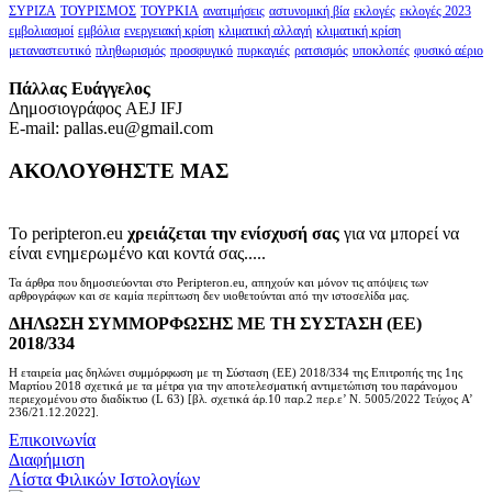
ΣΥΡΙΖΑ
ΤΟΥΡΙΣΜΟΣ
ΤΟΥΡΚΙΑ
ανατιμήσεις
αστυνομική βία
εκλογές
εκλογές 2023
εμβολιασμοί
εμβόλια
ενεργειακή κρίση
κλιματική αλλαγή
κλιματική κρίση
μεταναστευτικό
πληθωρισμός
προσφυγικό
πυρκαγιές
ρατσισμός
υποκλοπές
φυσικό αέριο
Πάλλας Ευάγγελος
Δημοσιογράφος AEJ ΙFJ
E-mail: pallas.eu@gmail.com
ΑΚΟΛΟΥΘΗΣΤΕ ΜΑΣ
Το peripteron.eu
χρειάζεται την ενίσχυσή σας
για να μπορεί να
είναι ενημερωμένο και κοντά σας.....
Τα άρθρα που δημοσιεύονται στο Peripteron.eu, απηχούν και μόνον τις απόψεις των
αρθρογράφων και σε καμία περίπτωση δεν υιοθετούνται από την ιστοσελίδα μας.
ΔΗΛΩΣΗ ΣΥΜΜΟΡΦΩΣΗΣ ΜΕ ΤΗ ΣΥΣΤΑΣΗ (ΕΕ)
2018/334
Η εταιρεία μας δηλώνει συμμόρφωση με τη Σύσταση (ΕΕ) 2018/334 της Επιτροπής της 1ης
Μαρτίου 2018 σχετικά με τα μέτρα για την αποτελεσματική αντιμετώπιση του παράνομου
περιεχομένου στο διαδίκτυο (L 63) [βλ. σχετικά άρ.10 παρ.2 περ.ε’ Ν. 5005/2022 Τεύχος A’
236/21.12.2022].
Επικοινωνία
Διαφήμιση
Λίστα Φιλικών Ιστολογίων