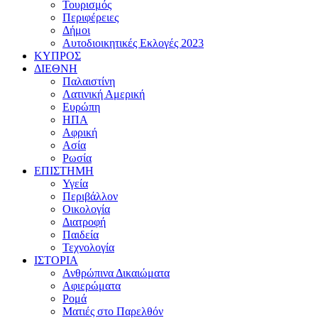
Τουρισμός
Περιφέρειες
Δήμοι
Αυτοδιοικητικές Εκλογές 2023
ΚΥΠΡΟΣ
ΔΙΕΘΝΗ
Παλαιστίνη
Λατινική Αμερική
Ευρώπη
ΗΠΑ
Αφρική
Ασία
Ρωσία
ΕΠΙΣΤΗΜΗ
Υγεία
Περιβάλλον
Οικολογία
Διατροφή
Παιδεία
Τεχνολογία
ΙΣΤΟΡΙΑ
Ανθρώπινα Δικαιώματα
Αφιερώματα
Ρομά
Ματιές στο Παρελθόν