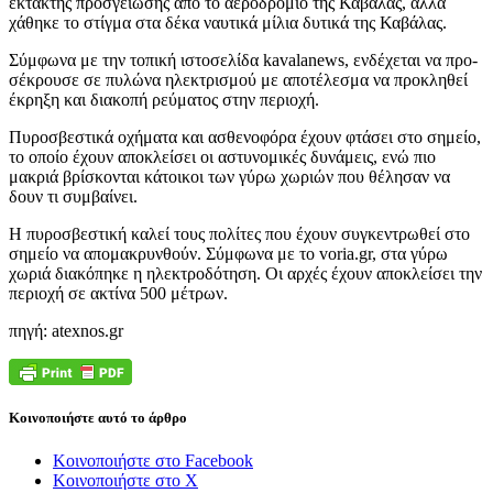
έκτα­κτης προ­σγεί­ω­σης από το αερο­δρό­μιο της Καβά­λας, αλλά
χάθη­κε το στίγ­μα στα δέκα ναυ­τι­κά μίλια δυτι­κά της Καβάλας.
Σύμ­φω­να με την τοπι­κή ιστο­σε­λί­δα kavalanews, ενδέ­χε­ται να προ­
σέ­κρου­σε σε πυλώ­να ηλε­κτρι­σμού με απο­τέ­λε­σμα να προ­κλη­θεί
έκρη­ξη και δια­κο­πή ρεύ­μα­τος στην περιοχή.
Πυρο­σβε­στι­κά οχή­μα­τα και ασθε­νο­φό­ρα έχουν φτά­σει στο σημείο,
το οποίο έχουν απο­κλεί­σει οι αστυ­νο­μι­κές δυνά­μεις, ενώ πιο
μακριά βρί­σκο­νται κάτοι­κοι των γύρω χωριών που θέλη­σαν να
δουν τι συμβαίνει.
Η πυρο­σβε­στι­κή καλεί τους πολί­τες που έχουν συγκε­ντρω­θεί στο
σημείο να απο­μα­κρυν­θούν. Σύμ­φω­να με το voria.gr, στα γύρω
χωριά δια­κό­πη­κε η ηλε­κτρο­δό­τη­ση. Οι αρχές έχουν απο­κλεί­σει την
περιο­χή σε ακτί­να 500 μέτρων.
πηγή: atexnos.gr
Κοινοποιήστε αυτό το άρθρο
Κοινοποιήστε στο Facebook
Κοινοποιήστε στο X