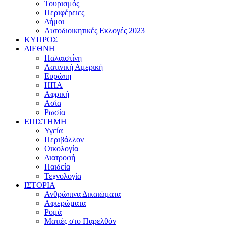
Τουρισμός
Περιφέρειες
Δήμοι
Αυτοδιοικητικές Εκλογές 2023
ΚΥΠΡΟΣ
ΔΙΕΘΝΗ
Παλαιστίνη
Λατινική Αμερική
Ευρώπη
ΗΠΑ
Αφρική
Ασία
Ρωσία
ΕΠΙΣΤΗΜΗ
Υγεία
Περιβάλλον
Οικολογία
Διατροφή
Παιδεία
Τεχνολογία
ΙΣΤΟΡΙΑ
Ανθρώπινα Δικαιώματα
Αφιερώματα
Ρομά
Ματιές στο Παρελθόν