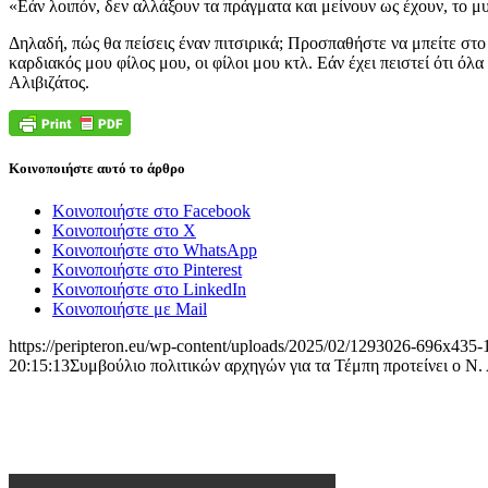
«Εάν λοιπόν, δεν αλλάξουν τα πράγματα και μείνουν ως έχουν, το μ
Δηλαδή, πώς θα πείσεις έναν πιτσιρικά; Προσπαθήστε να μπείτε στο 
καρδιακός μου φίλος μου, οι φίλοι μου κτλ. Εάν έχει πειστεί ότι ό
Αλιβιζάτος.
Κοινοποιήστε αυτό το άρθρο
Κοινοποιήστε στο Facebook
Κοινοποιήστε στο X
Κοινοποιήστε στο WhatsApp
Κοινοποιήστε στο Pinterest
Κοινοποιήστε στο LinkedIn
Κοινοποιήστε με Mail
https://peripteron.eu/wp-content/uploads/2025/02/1293026-696x435
20:15:13
Συμβούλιο πολιτικών αρχηγών για τα Τέμπη προτείνει ο Ν. 