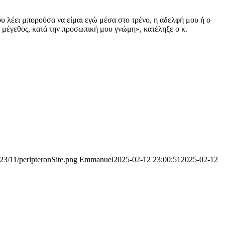
σου λέει μπορούσα να είμαι εγώ μέσα στο τρένο, η αδελφή μου ή ο
μο μέγεθος, κατά την προσωπική μου γνώμη», κατέληξε ο κ.
023/11/peripteronSite.png
Emmanuel
2025-02-12 23:00:51
2025-02-12