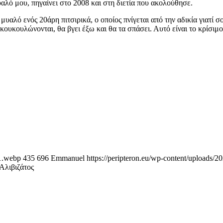
υαλό μου, πηγαίνει στο 2008 και στη διετία που ακολούθησε.
μυαλό ενός 20άρη πιτσιρικά, ο οποίος πνίγεται από την αδικία γιατί 
λα κουκουλώνονται, θα βγει έξω και θα τα σπάσει. Αυτό είναι το κρίσι
-1.webp
435
696
Emmanuel
https://peripteron.eu/wp-content/uploads/2
Αλιβιζάτος