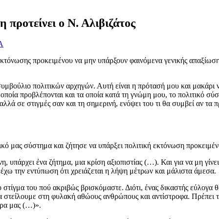
 προτείνει ο Ν. Αλιβιζάτος
Α
 εκτόνωσης προκειμένου να μην υπάρξουν φαινόμενα γενικής απαξίωση
υμβούλιο πολιτικών αρχηγών. Αυτή είναι η πρότασή μου και μακάρι ν
οποία προβλέπονται και τα οποία κατά τη γνώμη μου, το πολιτικό σύσ
αλλά σε στιγμές σαν και τη σημερινή, ενόψει του τι θα συμβεί αν τα
τικό μας σύστημα και ζήτησε να υπάρξει πολιτική εκτόνωση προκειμέ
ύνη, υπάρχει ένα ζήτημα, μια κρίση αξιοπιστίας (…). Και για να μη γίν
 έχω την εντύπωση ότι χρειάζεται η λήψη μέτρων και μάλιστα άμεσα.
το στίγμα του πού ακριβώς βρισκόμαστε. Διότι, ένας δικαστής εύλογα 
 στείλουμε στη φυλακή αθώους ανθρώπους και αντίστροφα. Πρέπει το πο
ώρα μας (…)».