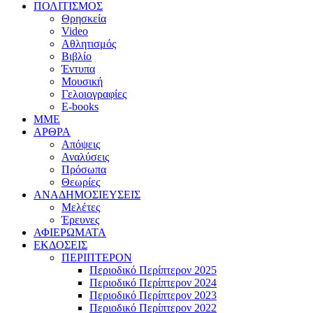
ΠΟΛΙΤΙΣΜΟΣ
Θρησκεία
Video
Αθλητισμός
Βιβλίο
Έντυπα
Μουσική
Γελοιογραφίες
E-books
MME
ΑΡΘΡΑ
Απόψεις
Αναλύσεις
Πρόσωπα
Θεωρίες
ΑΝΑΔΗΜΟΣΙΕΥΣΕΙΣ
Μελέτες
Έρευνες
ΑΦΙΕΡΩΜΑΤΑ
ΕΚΔΟΣΕΙΣ
ΠΕΡΙΠΤΕΡΟΝ
Περιοδικό Περίπτερον 2025
Περιοδικό Περίπτερον 2024
Περιοδικό Περίπτερον 2023
Περιοδικό Περίπτερον 2022