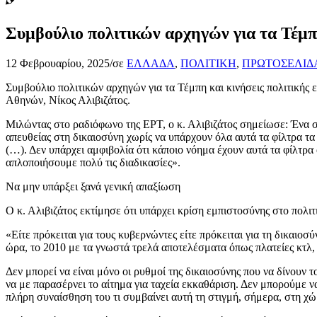
Συμβούλιο πολιτικών αρχηγών για τα Τέμπη
12 Φεβρουαρίου, 2025
/
σε
ΕΛΛΑΔΑ
,
ΠΟΛΙΤΙΚΗ
,
ΠΡΩΤΟΣΕΛΙΔ
Συμβούλιο πολιτικών αρχηγών για τα Τέμπη και κινήσεις πολιτικής
Αθηνών, Νίκος Αλιβιζάτος.
Μιλώντας στο ραδιόφωνο της ΕΡΤ, ο κ. Αλιβιζάτος σημείωσε: Ένα σ
απευθείας στη δικαιοσύνη χωρίς να υπάρχουν όλα αυτά τα φίλτρα τα 
(…). Δεν υπάρχει αμφιβολία ότι κάποιο νόημα έχουν αυτά τα φίλτρα 
απλοποιήσουμε πολύ τις διαδικασίες».
Να μην υπάρξει ξανά γενική απαξίωση
Ο κ. Αλιβιζάτος εκτίμησε ότι υπάρχει κρίση εμπιστοσύνης στο πολι
«Είτε πρόκειται για τους κυβερνώντες είτε πρόκειται για τη δικαιοσ
ώρα, το 2010 με τα γνωστά τρελά αποτελέσματα όπως πλατείες κτλ,
Δεν μπορεί να είναι μόνο οι ρυθμοί της δικαιοσύνης που να δίνουν 
να με παρασέρνει το αίτημα για ταχεία εκκαθάριση. Δεν μπορούμε να
πλήρη συναίσθηση του τι συμβαίνει αυτή τη στιγμή, σήμερα, στη χ