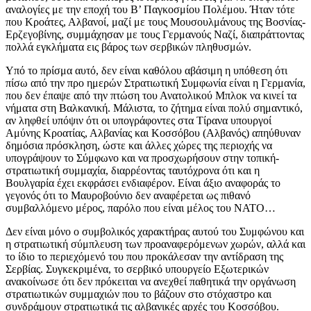
αναλογίες με την εποχή του Β’ Παγκοσμίου Πολέμου. Ήταν τότε
που Κροάτες, Αλβανοί, μαζί με τους Μουσουλμάνους της Βοσνίας-
Ερζεγοβίνης, συμμάχησαν με τους Γερμανούς Ναζί, διαπράττοντας
πολλά εγκλήματα εις βάρος των σερβικών πληθυσμών.
Υπό το πρίσμα αυτό, δεν είναι καθόλου αβάσιμη η υπόθεση ότι
πίσω από την προ ημερών Στρατιωτική Συμφωνία είναι η Γερμανία,
που δεν έπαψε από την πτώση του Ανατολικού Μπλοκ να κινεί τα
νήματα στη Βαλκανική. Μάλιστα, το ζήτημα είναι πολύ σημαντικό,
αν ληφθεί υπόψιν ότι οι υπογράφοντες στα Τίρανα υπουργοί
Αμύνης Κροατίας, Αλβανίας και Κοσσόβου (Αλβανός) απηύθυναν
δημόσια πρόσκληση, ώστε και άλλες χώρες της περιοχής να
υπογράψουν το Σύμφωνο και να προσχωρήσουν στην τοπική-
στρατιωτική συμμαχία, διαρρέοντας ταυτόχρονα ότι και η
Βουλγαρία έχει εκφράσει ενδιαφέρον. Είναι άξιο αναφοράς το
γεγονός ότι το Μαυροβούνιο δεν αναφέρεται ως πιθανό
συμβαλλόμενο μέρος, παρόλο που είναι μέλος του ΝΑΤΟ…
Δεν είναι μόνο ο συμβολικός χαρακτήρας αυτού του Συμφώνου και
η στρατιωτική σύμπλευση των προαναφερόμενων χωρών, αλλά και
το ίδιο το περιεχόμενό του που προκάλεσαν την αντίδραση της
Σερβίας. Συγκεκριμένα, το σερβικό υπουργείο Εξωτερικών
ανακοίνωσε ότι δεν πρόκειται να ανεχθεί παθητικά την οργάνωση
στρατιωτικών συμμαχιών που το βάζουν στο στόχαστρο και
συνδράμουν στρατιωτικά τις αλβανικές αρχές του Κοσσόβου.