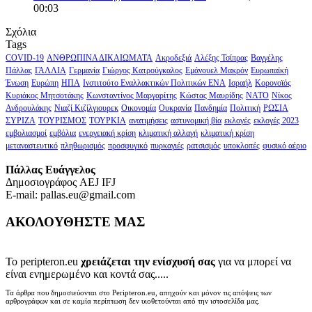
00:03
Σχόλια
Tags
COVID-19
ΑΝΘΡΩΠΙΝΑ ΔΙΚΑΙΩΜΑΤΑ
Ακροδεξιά
Αλέξης Τσίπρας
Βαγγέλης
Πάλλας
ΓΑΛΛΙΑ
Γερμανία
Γιώργος Κατρούγκαλος
Εμάνουελ Μακρόν
Ευρωπαϊκή
Ένωση
Ευρώπη
ΗΠΑ
Ινστιτούτο Εναλλακτικών Πολιτικών ΕΝΑ
Ισραήλ
Κορονοϊός
Κυριάκος Μητσοτάκης
Κωνσταντίνος Μαργαρίτης
Κώστας Μαυρίδης
ΝΑΤΟ
Νίκος
Ανδρουλάκης
Νιαζί Κιζίλγιουρεκ
Οικονομία
Ουκρανία
Πανδημία
Πολιτική
ΡΩΣΙΑ
ΣΥΡΙΖΑ
ΤΟΥΡΙΣΜΟΣ
ΤΟΥΡΚΙΑ
ανατιμήσεις
αστυνομική βία
εκλογές
εκλογές 2023
εμβολιασμοί
εμβόλια
ενεργειακή κρίση
κλιματική αλλαγή
κλιματική κρίση
μεταναστευτικό
πληθωρισμός
προσφυγικό
πυρκαγιές
ρατσισμός
υποκλοπές
φυσικό αέριο
Πάλλας Ευάγγελος
Δημοσιογράφος AEJ ΙFJ
E-mail: pallas.eu@gmail.com
ΑΚΟΛΟΥΘΗΣΤΕ ΜΑΣ
Το peripteron.eu
χρειάζεται την ενίσχυσή σας
για να μπορεί να
είναι ενημερωμένο και κοντά σας.....
Τα άρθρα που δημοσιεύονται στο Peripteron.eu, απηχούν και μόνον τις απόψεις των
αρθρογράφων και σε καμία περίπτωση δεν υιοθετούνται από την ιστοσελίδα μας.