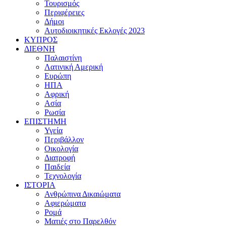
Τουρισμός
Περιφέρειες
Δήμοι
Αυτοδιοικητικές Εκλογές 2023
ΚΥΠΡΟΣ
ΔΙΕΘΝΗ
Παλαιστίνη
Λατινική Αμερική
Ευρώπη
ΗΠΑ
Αφρική
Ασία
Ρωσία
ΕΠΙΣΤΗΜΗ
Υγεία
Περιβάλλον
Οικολογία
Διατροφή
Παιδεία
Τεχνολογία
ΙΣΤΟΡΙΑ
Ανθρώπινα Δικαιώματα
Αφιερώματα
Ρομά
Ματιές στο Παρελθόν