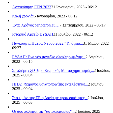
Ανασκόπηση ΓΕΝ 2022
21 Ιανουαρίου, 2023 - 06:12
Καλή χρονιά!
5 Ιανουαρίου, 2023 - 06:12
Ένας Χρόνος peripteron.eu…
7 Σεπτεμβρίου, 2022 - 06:17
Ιστορικό Αρχείο ΕΥΔΑΠ
31 Ιουλίου, 2022 - 06:12
Παγκόσμια Ημέρα Νερού 2022 “Υπόγεια...
31 Μαΐου, 2022 -
09:27
ΕΥΔΑΠ: Ένα νέο μοντέλο ολοκληρωμένης...
2 Απριλίου,
2022 - 06:15
Σε πλήρη εξέλιξη ο Εταιρικός Μετασχηματισμός...
2 Ιουλίου,
2025 - 00:04
ΗΠΑ: 79χρονος θανατοποινίτης εκτελέστηκε...
2 Ιουλίου,
2025 - 00:04
Στο τιμόνι της ΕΕ η Δανία με προτεραιότητες...
2 Ιουλίου,
2025 - 00:03
Οι δύο πόλεμοι της “αυτοκρατορίας”...
2 Ιουλίου, 2025 -