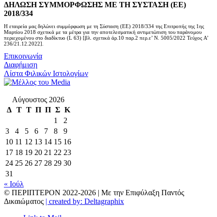
ΔΗΛΩΣΗ ΣΥΜΜΟΡΦΩΣΗΣ ΜΕ ΤΗ ΣΥΣΤΑΣΗ (ΕΕ)
2018/334
Η εταιρεία μας δηλώνει συμμόρφωση με τη Σύσταση (ΕΕ) 2018/334 της Επιτροπής της 1ης
Μαρτίου 2018 σχετικά με τα μέτρα για την αποτελεσματική αντιμετώπιση του παράνομου
περιεχομένου στο διαδίκτυο (L 63) [βλ. σχετικά άρ.10 παρ.2 περ.ε’ Ν. 5005/2022 Τεύχος A’
236/21.12.2022].
Επικοινωνία
Διαφήμιση
Λίστα Φιλικών Ιστολογίων
Αύγουστος 2026
Δ
Τ
Τ
Π
Π
Σ
Κ
1
2
3
4
5
6
7
8
9
10
11
12
13
14
15
16
17
18
19
20
21
22
23
24
25
26
27
28
29
30
31
« Ιούλ
© ΠΕΡΙΠΤΕΡΟΝ 2022-
2026 | Με την Επιφύλαξη Παντός
Δικαιώματος
| created by: Deltagraphix