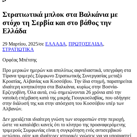
Στρατιωτικά μπλοκ στα Βαλκάνια με
στόχο τη Σερβία και στο βάθος την
Ελλάδα
29 Μαρτίου, 2025
/
σε
ΕΛΛΑΔΑ
,
ΠΡΩΤΟΣΕΛΙΔΑ
,
ΣΤΡΑΤΙΩΤΙΚΑ
Ορφέας Μπέτσης
Προ μερικών ημερών και απολύτως αιφνιδιαστικά, υπεγράφη στα
Τίρανα τριμερές Σύμφωνο Στρατιωτικής Συνεργασίας μεταξύ
Κροατίας, Αλβανίας και Κοσσόβου. Την ίδια στιγμή, παρατηρείται
ιδιαίτερη κινητικότητα στα Βαλκάνια, κυρίως στην Βοσνία-
Ερζεγοβίνη. Όλα αυτά, ενώ σημειώνονται 26 χρόνια από την
νατοϊκή επέμβαση κατά της μικρής Γιουγκοσλαβίας, που οδήγησε
στην διάλυσή της και στην απόσχιση του Κοσσόβου υπέρ των
Αλβανών.
Δεν χρειάζεται ιδιαίτερη γνώση των ισορροπιών στην περιοχή,
ώστε να καταλάβει κανείς ότι το κίνητρο της προαναφερόμενης
τριμερούς Συμφωνίας είναι η συγκρότηση ενός αντισερβικού
μετώπου, ούτε και ιδιαίτερες ιστορικές γνώσεις για να υποψιαστεί