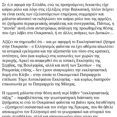
Σε ό,τι αφορά την Ελλάδα, ενώ τις προηγούμενες δεκαετίες είχε
καίριο ρόλο και λόγο στις εξελίξεις στην Βαλκανική, πλέον δείχνει
να είναι εκτός των εξελισσόμενων επιμέρους συμμαχιών και
μάλιστα αδυνατεί να εκδηλώσει τον καίριο ρόλο που της αρμόζει,
σε ζητήματα περιφερειακής ασφάλειας και συνεργασίας. Πάντως, η
“ατονία” αυτή είναι αντιστρόφως ανάλογη της προωθημένης θέσης
που έχει λάβει στο Ουκρανικό, ή σε άλλες ανάγκες των Δυτικών…
Αξίζει να σημειωθεί ότι – και με αφορμή το Εκκλησιαστικό ζήτημα
στην Ουκρανία – ο Ελληνισμός φαίνεται να έχει αθέμιτα απωλέσει
τα ιστορικά ερείσματα και την αξιοπιστία του τόσο στις κρατικές
οντότητες, όσο (και κυρίως) στις κοινωνίες των χωρών της
περιοχής. Αρκεί να αναφερθεί ότι οι τοπικές Εκκλησίες της
Σερβίας, της Βουλγαρίας, αλλά και αυτή των Σκοπίων – της
Ρουμανίας επίσης – δεν έχουν αναγνωρίσει την εκκλησιαστική
δομή στο Κίεβο – στην οποία το Οικουμενικό Πατριαρχείο
επέδωσε Τόμο Αυτοκέφαλου Εκκλησίας – και κυρίως διατηρούν
επικοινωνία με το Πατριαρχείο της Μόσχας.
Η εμμονή μάλιστα στην θέση αυτή περί δήθεν “εκκλησιαστικής
τάξης” – παραβλέποντας την γεωστρατηγική διάσταση του
ζητήματος κι ενώ το Ουκρανικό φαίνεται να βαίνει προς διευθέτηση
– εξυπηρετεί ουσιαστικά και τον στόχο της Άγκυρας, που θα ήθελε
αποκομμένο τον Ελληνισμό από το γεωγραφικό και ιστορικό του
εγγύς περιβάλλον, αλλά και απομονωμένο στον χώρο της