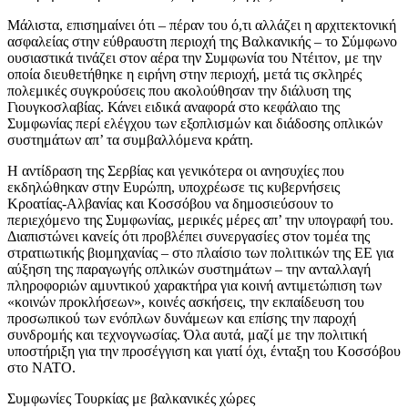
Μάλιστα, επισημαίνει ότι – πέραν του ό,τι αλλάζει η αρχιτεκτονική
ασφαλείας στην εύθραυστη περιοχή της Βαλκανικής – το Σύμφωνο
ουσιαστικά τινάζει στον αέρα την Συμφωνία του Ντέιτον, με την
οποία διευθετήθηκε η ειρήνη στην περιοχή, μετά τις σκληρές
πολεμικές συγκρούσεις που ακολούθησαν την διάλυση της
Γιουγκοσλαβίας. Κάνει ειδικά αναφορά στο κεφάλαιο της
Συμφωνίας περί ελέγχου των εξοπλισμών και διάδοσης οπλικών
συστημάτων απ’ τα συμβαλλόμενα κράτη.
Η αντίδραση της Σερβίας και γενικότερα οι ανησυχίες που
εκδηλώθηκαν στην Ευρώπη, υποχρέωσε τις κυβερνήσεις
Κροατίας-Αλβανίας και Κοσσόβου να δημοσιεύσουν το
περιεχόμενο της Συμφωνίας, μερικές μέρες απ’ την υπογραφή του.
Διαπιστώνει κανείς ότι προβλέπει συνεργασίες στον τομέα της
στρατιωτικής βιομηχανίας – στο πλαίσιο των πολιτικών της ΕΕ για
αύξηση της παραγωγής οπλικών συστημάτων – την ανταλλαγή
πληροφοριών αμυντικού χαρακτήρα για κοινή αντιμετώπιση των
«κοινών προκλήσεων», κοινές ασκήσεις, την εκπαίδευση του
προσωπικού των ενόπλων δυνάμεων και επίσης την παροχή
συνδρομής και τεχνογνωσίας. Όλα αυτά, μαζί με την πολιτική
υποστήριξη για την προσέγγιση και γιατί όχι, ένταξη του Κοσσόβου
στο ΝΑΤΟ.
Συμφωνίες Τουρκίας με βαλκανικές χώρες