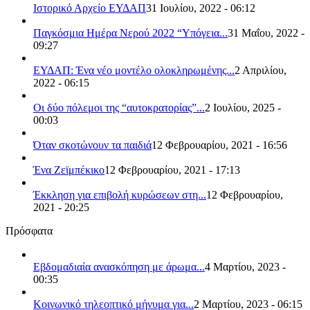
Ιστορικό Αρχείο ΕΥΔΑΠ
31 Ιουλίου, 2022 - 06:12
Παγκόσμια Ημέρα Νερού 2022 “Υπόγεια...
31 Μαΐου, 2022 -
09:27
ΕΥΔΑΠ: Ένα νέο μοντέλο ολοκληρωμένης...
2 Απριλίου,
2022 - 06:15
Οι δύο πόλεμοι της “αυτοκρατορίας”...
2 Ιουλίου, 2025 -
00:03
Όταν σκοτώνουν τα παιδιά
12 Φεβρουαρίου, 2021 - 16:56
Ένα Ζεϊμπέκικο
12 Φεβρουαρίου, 2021 - 17:13
Έκκληση για επιβολή κυρώσεων στη...
12 Φεβρουαρίου,
2021 - 20:25
Πρόσφατα
Εβδομαδιαία ανασκόπηση με άρωμα...
4 Μαρτίου, 2023 -
00:35
Κοινωνικό τηλεοπτικό μήνυμα για...
2 Μαρτίου, 2023 - 06:15