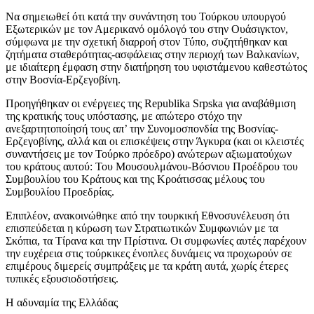
Να σημειωθεί ότι κατά την συνάντηση του Τούρκου υπουργού
Εξωτερικών με τον Αμερικανό ομόλογό του στην Ουάσιγκτον,
σύμφωνα με την σχετική διαρροή στον Τύπο, συζητήθηκαν και
ζητήματα σταθερότητας-ασφάλειας στην περιοχή των Βαλκανίων,
με ιδιαίτερη έμφαση στην διατήρηση του υφιστάμενου καθεστώτος
στην Βοσνία-Ερζεγοβίνη.
Προηγήθηκαν οι ενέργειες της Republika Srpska για αναβάθμιση
της κρατικής τους υπόστασης, με απώτερο στόχο την
ανεξαρτητοποίησή τους απ’ την Συνομοσπονδία της Βοσνίας-
Ερζεγοβίνης, αλλά και οι επισκέψεις στην Άγκυρα (και οι κλειστές
συναντήσεις με τον Τούρκο πρόεδρο) ανώτερων αξιωματούχων
του κράτους αυτού: Του Μουσουλμάνου-Βόσνιου Προέδρου του
Συμβουλίου του Κράτους και της Κροάτισσας μέλους του
Συμβουλίου Προεδρίας.
Επιπλέον, ανακοινώθηκε από την τουρκική Εθνοσυνέλευση ότι
επισπεύδεται η κύρωση των Στρατιωτικών Συμφωνιών με τα
Σκόπια, τα Τίρανα και την Πρίστινα. Οι συμφωνίες αυτές παρέχουν
την ευχέρεια στις τούρκικες ένοπλες δυνάμεις να προχωρούν σε
επιμέρους διμερείς συμπράξεις με τα κράτη αυτά, χωρίς έτερες
τυπικές εξουσιοδοτήσεις.
Η αδυναμία της Ελλάδας