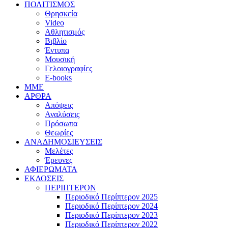
ΠΟΛΙΤΙΣΜΟΣ
Θρησκεία
Video
Αθλητισμός
Βιβλίο
Έντυπα
Μουσική
Γελοιογραφίες
E-books
MME
ΑΡΘΡΑ
Απόψεις
Αναλύσεις
Πρόσωπα
Θεωρίες
ΑΝΑΔΗΜΟΣΙΕΥΣΕΙΣ
Μελέτες
Έρευνες
ΑΦΙΕΡΩΜΑΤΑ
ΕΚΔΟΣΕΙΣ
ΠΕΡΙΠΤΕΡΟΝ
Περιοδικό Περίπτερον 2025
Περιοδικό Περίπτερον 2024
Περιοδικό Περίπτερον 2023
Περιοδικό Περίπτερον 2022