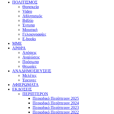
ΠΟΛΙΤΙΣΜΟΣ
Θρησκεία
Video
Αθλητισμός
Βιβλίο
Έντυπα
Μουσική
Γελοιογραφίες
E-books
MME
ΑΡΘΡΑ
Απόψεις
Αναλύσεις
Πρόσωπα
Θεωρίες
ΑΝΑΔΗΜΟΣΙΕΥΣΕΙΣ
Μελέτες
Έρευνες
ΑΦΙΕΡΩΜΑΤΑ
ΕΚΔΟΣΕΙΣ
ΠΕΡΙΠΤΕΡΟΝ
Περιοδικό Περίπτερον 2025
Περιοδικό Περίπτερον 2024
Περιοδικό Περίπτερον 2023
Περιοδικό Περίπτερον 2022