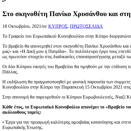
Στο σκηνοθέτη Πανίκο Χρυσάνθου και στην
18 Οκτωβρίου, 2021
/
σε
ΚΥΠΡΟΣ
,
ΠΡΩΤΟΣΕΛΙΔΑ
Το Γραφείο του Ευρωπαϊκού Κοινοβουλίου στην Κύπρο διοργανώνε
Το βραβείο θα απονεμηθεί στον σκηνοθέτη Πανίκο Χρυσάνθου και στ
μας» και «Η Δική μου η Πατρίδα». Το πολύπλευρο έργο τους επενδ
ως πρωτεύον στοιχείο στις διαδικασίες επαναπροσέγγισης μεταξύ τ
Οι δύο Κύπριοι νικητές του Βραβείου θα τιμηθούν με την επίδοση 
Πάλλας.
Η εκδήλωση θα πραγματοποιηθεί με φυσική παρουσία των συμμετεχό
Κοινοβουλίου στην Κύπρο την Παρασκευή 15 Οκτωβρίου 2021 στις
Στην απονομή θα παρευρεθούν οι Κύπριοι Ευρωβουλευτές, Νιαζί Κι
Κάθε έτος, το Ευρωπαϊκό Κοινοβούλιο απονέμει το «Βραβείο το
ακόλουθους τομείς:
• Έργα για την προαγωγή καλύτερης αμοιβαίας κατανόησης και στεν
Ευρωπαϊκής Ένωσης.