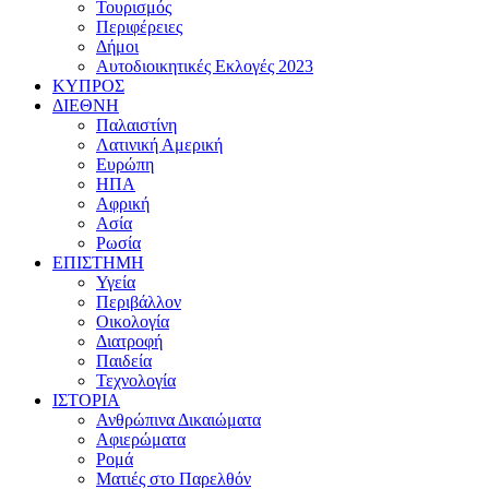
Τουρισμός
Περιφέρειες
Δήμοι
Αυτοδιοικητικές Εκλογές 2023
ΚΥΠΡΟΣ
ΔΙΕΘΝΗ
Παλαιστίνη
Λατινική Αμερική
Ευρώπη
ΗΠΑ
Αφρική
Ασία
Ρωσία
ΕΠΙΣΤΗΜΗ
Υγεία
Περιβάλλον
Οικολογία
Διατροφή
Παιδεία
Τεχνολογία
ΙΣΤΟΡΙΑ
Ανθρώπινα Δικαιώματα
Αφιερώματα
Ρομά
Ματιές στο Παρελθόν