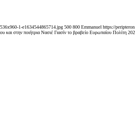
-3-1536x960-1-e1634544865714.jpg
500
800
Emmanuel
https://peripter
υ και στην ποιήτρια Νασιέ Γιασίν το βραβείο Ευρωπαίου Πολίτη 20