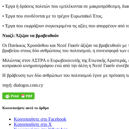
• Έργα ή δράσεις πολιτών που εμπλέκονται σε μακροπρόθεσμη, διασ
• Έργα που συνδέονται με το τρέχον Ευρωπαϊκό Έτος.
• Έργα που εκφράζουν συγκεκριμένα τις αξίες που απορρέουν από
Νιαζί: Άξιζαν να βραβευθούν
Οι Πανίκκος Χρυσάνθου και Νεσέ Γιασίν άξιζαν να βραβευθούν με
βραβείου στους δύο ανθρώπους του πολιτισμού, η συνεισφορά των ο
Μιλώντας στον ΑΣΤΡΑ ο Ευρωβουλευτής της Ενωτικής Αριστεράς, εξ
κυπριακού κινηματογράφου ενώ από την άλλη η Νεσέ Γιασίν συνέβαλ
Η βράβευση των δύο ανθρώπων του πολιτισμού έγινε με πρόταση
πηγή: dialogos.com.cy
Κοινοποιήστε αυτό το άρθρο
Κοινοποιήστε στο Facebook
Κοινοποιήστε στο X