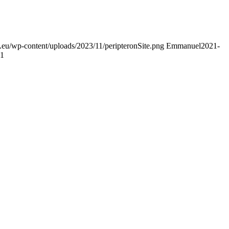
on.eu/wp-content/uploads/2023/11/peripteronSite.png
Emmanuel
2021-
21