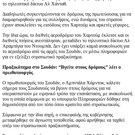
το τηλεοπτικό δίκτυο Αλ Χάνταθ.
Διαδηλωτές συγκεντρώνονται σε δρόμους της πρωτεύουσας για να
διαμαρτυρηθούν για τις συλλήψεις, ενώ δυνάμεις του στρατού
έχουν αποκλείσει τις εισόδους στο Χαρτούμ και αρκετές γέφυρες.
Την ίδια ώρα, το διεθνές αεροδρόμιο του Χαρτούμ έκλεισε και οι
διεθνείς πτήσεις ανεστάλησαν, μεταδίδει το τηλεοπτικό δίκτυο Αλ
Αραμπίγια του Ντουμπάι. Δεν έχει υπάρξει καμιά ανακοίνωση για
το αεροδρόμιο από τις αρχές του Σουδάν, εν μέσω πληροφοριών
για εν εξελίξει στρατιωτικό πραξικόπημα.
Πραξικόπημα στο Σουδάν: “Βγείτε στους δρόμους” λέει ο
πρωθυπουργός
Ο πρωθυπουργός του Σουδάν, ο Αμπντάλα Χάμντοκ, κάλεσε
σήμερα τους Σουδανούς να βγουν στους δρόμους για να
υπερασπιστούν με ειρηνικό τρόπο την επανάσταση, με ανακοίνωσή
του η οποία σύμφωνα με το υπουργείο Πληροφοριών δόθηκε στη
δημοσιότητα από τον τόπο όπου κρατείτο από στρατιωτικούς.
Σύμφωνα με την ίδια πηγή, ο επικεφαλής της κυβέρνησης
μεταφέρθηκε σε άγνωστη τοποθεσία, αφού αρνήθηκε να ταχθεί
υπέρ του στρατιωτικού πραξικοπήματος.