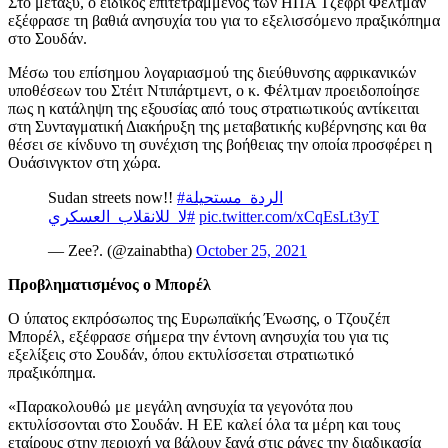
Στο μεταξύ, ο ειδικός επιτετραμμένος των ΗΠΑ Τζέφρι Φέλτμαν
εξέφρασε τη βαθιά ανησυχία του για το εξελισσόμενο πραξικόπημα
στο Σουδάν.
Μέσω του επίσημου λογαριασμού της διεύθυνσης αφρικανικών
υποθέσεων του Στέιτ Ντιπάρτμεντ, ο κ. Φέλτμαν προειδοποίησε
πως η κατάληψη της εξουσίας από τους στρατιωτικούς αντίκειται
στη Συνταγματική Διακήρυξη της μεταβατικής κυβέρνησης και θα
θέσει σε κίνδυνο τη συνέχιση της βοήθειας την οποία προσφέρει η
Ουάσινγκτον στη χώρα.
Sudan streets now!!
#الردة_مستحيلة
#لا_للانقلاب_العسكري
pic.twitter.com/xCqEsLt3yT
— Zee?. (@zainabtha)
October 25, 2021
Προβληματισμένος ο Μπορέλ
Ο ύπατος εκπρόσωπος της Ευρωπαϊκής Ένωσης, ο Τζουζέπ
Μπορέλ, εξέφρασε σήμερα την έντονη ανησυχία του για τις
εξελίξεις στο Σουδάν, όπου εκτυλίσσεται στρατιωτικό
πραξικόπημα.
«Παρακολουθώ με μεγάλη ανησυχία τα γεγονότα που
εκτυλίσσονται στο Σουδάν. Η ΕΕ καλεί όλα τα μέρη και τους
εταίρους στην περιοχή να βάλουν ξανά στις ράγες την διαδικασία