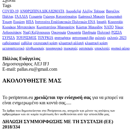
Σχόλια
Tags
COVID-19
ΑΝΘΡΩΠΙΝΑ ΔΙΚΑΙΩΜΑΤΑ
Ακροδεξιά
Αλέξης Τσίπρας
Βαγγέλης
Πάλλας
ΓΑΛΛΙΑ
Γερμανία
Γιώργος Κατρούγκαλος
Εμάνουελ Μακρόν
Ευρωπαϊκή
Ένωση
Ευρώπη
ΗΠΑ
Ινστιτούτο Εναλλακτικών Πολιτικών ΕΝΑ
Ισραήλ
Κορονοϊός
Κυριάκος Μητσοτάκης
Κωνσταντίνος Μαργαρίτης
Κώστας Μαυρίδης
ΝΑΤΟ
Νίκος
Ανδρουλάκης
Νιαζί Κιζίλγιουρεκ
Οικονομία
Ουκρανία
Πανδημία
Πολιτική
ΡΩΣΙΑ
ΣΥΡΙΖΑ
ΤΟΥΡΙΣΜΟΣ
ΤΟΥΡΚΙΑ
ανατιμήσεις
αστυνομική βία
εκλογές
εκλογές 2023
εμβολιασμοί
εμβόλια
ενεργειακή κρίση
κλιματική αλλαγή
κλιματική κρίση
μεταναστευτικό
πληθωρισμός
προσφυγικό
πυρκαγιές
ρατσισμός
υποκλοπές
φυσικό αέριο
Πάλλας Ευάγγελος
Δημοσιογράφος AEJ ΙFJ
E-mail: pallas.eu@gmail.com
ΑΚΟΛΟΥΘΗΣΤΕ ΜΑΣ
Το peripteron.eu
χρειάζεται την ενίσχυσή σας
για να μπορεί να
είναι ενημερωμένο και κοντά σας.....
Τα άρθρα που δημοσιεύονται στο Peripteron.eu, απηχούν και μόνον τις απόψεις των
αρθρογράφων και σε καμία περίπτωση δεν υιοθετούνται από την ιστοσελίδα μας.
ΔΗΛΩΣΗ ΣΥΜΜΟΡΦΩΣΗΣ ΜΕ ΤΗ ΣΥΣΤΑΣΗ (ΕΕ)
2018/334