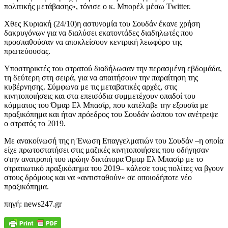
πολιτικής μετάβασης», τόνισε ο κ. Μπορέλ μέσω Twitter.
Χθες Κυριακή (24/10)η αστυνομία του Σουδάν έκανε χρήση
δακρυγόνων για να διαλύσει εκατοντάδες διαδηλωτές που
προσπαθούσαν να αποκλείσουν κεντρική λεωφόρο της
πρωτεύουσας.
Υποστηρικτές του στρατού διαδήλωσαν την περασμένη εβδομάδα,
τη δεύτερη στη σειρά, για να απαιτήσουν την παραίτηση της
κυβέρνησης. Σύμφωνα με τις μεταβατικές αρχές, στις
κινητοποιήσεις και στα επεισόδια συμμετέχουν οπαδοί του
κόμματος του Όμαρ Ελ Μπασίρ, που κατέλαβε την εξουσία με
πραξικόπημα και ήταν πρόεδρος του Σουδάν ώσπου τον ανέτρεψε
ο στρατός το 2019.
Με ανακοίνωσή της η Ένωση Επαγγελματιών του Σουδάν –η οποία
είχε πρωτοστατήσει στις μαζικές κινητοποιήσεις που οδήγησαν
στην ανατροπή του πρώην δικτάτορα Όμαρ Ελ Μπασίρ με το
στρατιωτικό πραξικόπημα του 2019– κάλεσε τους πολίτες να βγουν
στους δρόμους και να «αντισταθούν» σε οποιοδήποτε νέο
πραξικόπημα.
πηγή: news247.gr