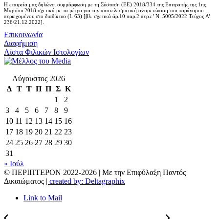
Η εταιρεία μας δηλώνει συμμόρφωση με τη Σύσταση (ΕΕ) 2018/334 της Επιτροπής της 1ης
Μαρτίου 2018 σχετικά με τα μέτρα για την αποτελεσματική αντιμετώπιση του παράνομου
περιεχομένου στο διαδίκτυο (L 63) [βλ. σχετικά άρ.10 παρ.2 περ.ε’ Ν. 5005/2022 Τεύχος A’
236/21.12.2022].
Επικοινωνία
Διαφήμιση
Λίστα Φιλικών Ιστολογίων
Αύγουστος 2026
Δ
Τ
Τ
Π
Π
Σ
Κ
1
2
3
4
5
6
7
8
9
10
11
12
13
14
15
16
17
18
19
20
21
22
23
24
25
26
27
28
29
30
31
« Ιούλ
© ΠΕΡΙΠΤΕΡΟΝ 2022-
2026 | Με την Επιφύλαξη Παντός
Δικαιώματος
| created by: Deltagraphix
Link to Mail