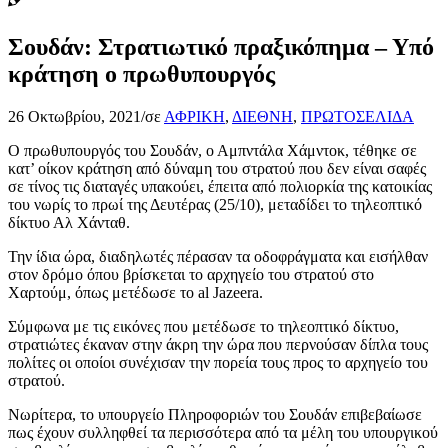
Σουδάν: Στρατιωτικό πραξικόπημα – Υπό
κράτηση ο πρωθυπουργός
26 Οκτωβρίου, 2021
/
σε
ΑΦΡΙΚΗ
,
ΔΙΕΘΝΗ
,
ΠΡΩΤΟΣΕΛΙΔΑ
Ο πρωθυπουργός του Σουδάν, ο Αμπντάλα Χάμντοκ, τέθηκε σε
κατ’ οίκον κράτηση από δύναμη του στρατού που δεν είναι σαφές
σε τίνος τις διαταγές υπακούει, έπειτα από πολιορκία της κατοικίας
του νωρίς το πρωί της Δευτέρας (25/10), μεταδίδει το τηλεοπτικό
δίκτυο Αλ Χάνταθ.
Την ίδια ώρα, διαδηλωτές πέρασαν τα οδοφράγματα και εισήλθαν
στον δρόμο όπου βρίσκεται το αρχηγείο του στρατού στο
Χαρτούμ, όπως μετέδωσε το al Jazeera.
Σύμφωνα με τις εικόνες που μετέδωσε το τηλεοπτικό δίκτυο,
στρατιώτες έκαναν στην άκρη την ώρα που περνούσαν δίπλα τους
πολίτες οι οποίοι συνέχισαν την πορεία τους προς το αρχηγείο του
στρατού.
Νωρίτερα, το υπουργείο Πληροφοριών του Σουδάν επιβεβαίωσε
πως έχουν συλληφθεί τα περισσότερα από τα μέλη του υπουργικού