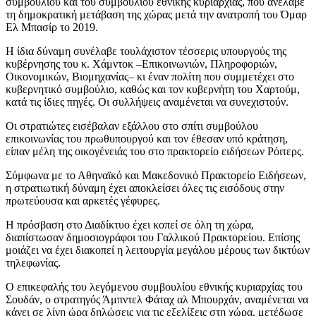
συμβουλίου και του συμβουλίου εθνικής κυριαρχίας, που ανέλαβε
τη δημοκρατική μετάβαση της χώρας μετά την ανατροπή του Όμαρ
Ελ Μπασίρ το 2019.
Η ίδια δύναμη συνέλαβε τουλάχιστον τέσσερις υπουργούς της
κυβέρνησης του κ. Χάμντοκ –Επικοινωνιών, Πληροφοριών,
Οικονομικών, Βιομηχανίας– κι έναν πολίτη που συμμετέχει στο
κυβερνητικό συμβούλιο, καθώς και τον κυβερνήτη του Χαρτούμ,
κατά τις ίδιες πηγές. Οι συλλήψεις αναμένεται να συνεχιστούν.
Οι στρατιώτες εισέβαλαν εξάλλου στο σπίτι συμβούλου
επικοινωνίας του πρωθυπουργού και τον έθεσαν υπό κράτηση,
είπαν μέλη της οικογένειάς του στο πρακτορείο ειδήσεων Ρόιτερς.
Σύμφωνα με το Αθηναϊκό και Μακεδονικό Πρακτορείο Ειδήσεων,
η στρατιωτική δύναμη έχει αποκλείσει όλες τις εισόδους στην
πρωτεύουσα και αρκετές γέφυρες.
Η πρόσβαση στο Διαδίκτυο έχει κοπεί σε όλη τη χώρα,
διαπίστωσαν δημοσιογράφοι του Γαλλικού Πρακτορείου. Επίσης
μοιάζει να έχει διακοπεί η λειτουργία μεγάλου μέρους των δικτύων
τηλεφωνίας.
Ο επικεφαλής του λεγόμενου συμβουλίου εθνικής κυριαρχίας του
Σουδάν, ο στρατηγός Άμπντελ Φάταχ αλ Μπουρχάν, αναμένεται να
κάνει σε λίγη ώρα δηλώσεις για τις εξελίξεις στη χώρα, μετέδωσε