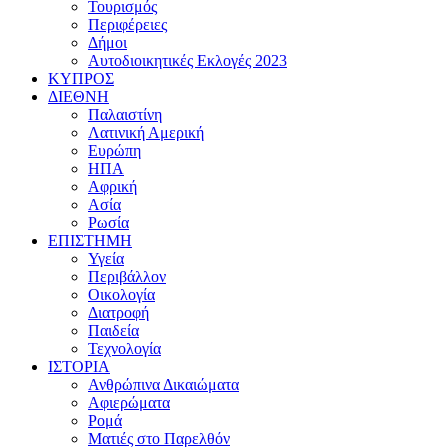
Τουρισμός
Περιφέρειες
Δήμοι
Αυτοδιοικητικές Εκλογές 2023
ΚΥΠΡΟΣ
ΔΙΕΘΝΗ
Παλαιστίνη
Λατινική Αμερική
Ευρώπη
ΗΠΑ
Αφρική
Ασία
Ρωσία
ΕΠΙΣΤΗΜΗ
Υγεία
Περιβάλλον
Οικολογία
Διατροφή
Παιδεία
Τεχνολογία
ΙΣΤΟΡΙΑ
Ανθρώπινα Δικαιώματα
Αφιερώματα
Ρομά
Ματιές στο Παρελθόν