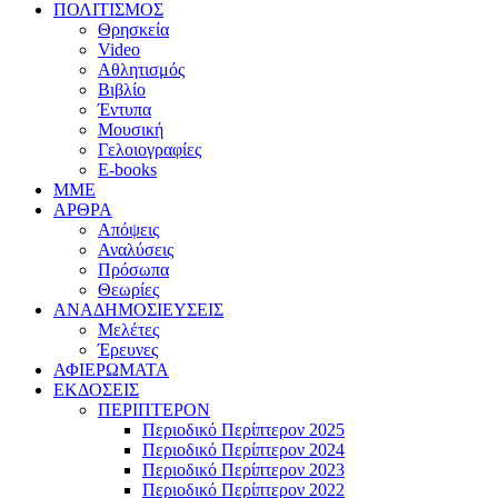
ΠΟΛΙΤΙΣΜΟΣ
Θρησκεία
Video
Αθλητισμός
Βιβλίο
Έντυπα
Μουσική
Γελοιογραφίες
E-books
MME
ΑΡΘΡΑ
Απόψεις
Αναλύσεις
Πρόσωπα
Θεωρίες
ΑΝΑΔΗΜΟΣΙΕΥΣΕΙΣ
Μελέτες
Έρευνες
ΑΦΙΕΡΩΜΑΤΑ
ΕΚΔΟΣΕΙΣ
ΠΕΡΙΠΤΕΡΟΝ
Περιοδικό Περίπτερον 2025
Περιοδικό Περίπτερον 2024
Περιοδικό Περίπτερον 2023
Περιοδικό Περίπτερον 2022