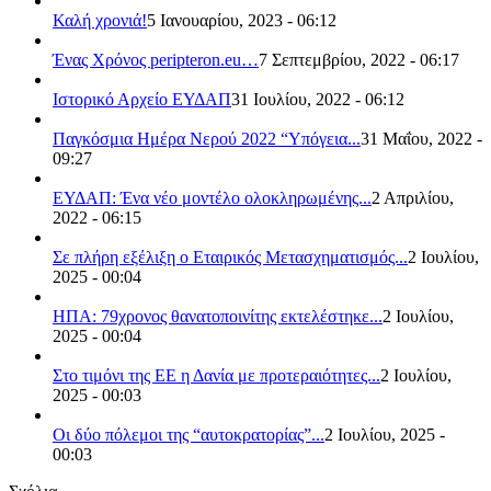
Καλή χρονιά!
5 Ιανουαρίου, 2023 - 06:12
Ένας Χρόνος peripteron.eu…
7 Σεπτεμβρίου, 2022 - 06:17
Ιστορικό Αρχείο ΕΥΔΑΠ
31 Ιουλίου, 2022 - 06:12
Παγκόσμια Ημέρα Νερού 2022 “Υπόγεια...
31 Μαΐου, 2022 -
09:27
ΕΥΔΑΠ: Ένα νέο μοντέλο ολοκληρωμένης...
2 Απριλίου,
2022 - 06:15
Σε πλήρη εξέλιξη ο Εταιρικός Μετασχηματισμός...
2 Ιουλίου,
2025 - 00:04
ΗΠΑ: 79χρονος θανατοποινίτης εκτελέστηκε...
2 Ιουλίου,
2025 - 00:04
Στο τιμόνι της ΕΕ η Δανία με προτεραιότητες...
2 Ιουλίου,
2025 - 00:03
Οι δύο πόλεμοι της “αυτοκρατορίας”...
2 Ιουλίου, 2025 -
00:03