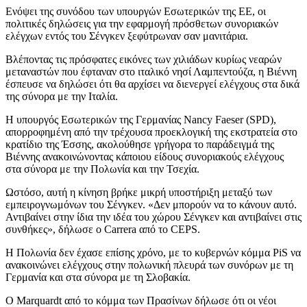
Ενόψει της συνόδου των υπουργών Εσωτερικών της ΕΕ, οι
πολιτικές δηλώσεις για την εφαρμογή πρόσθετων συνοριακών
ελέγχων εντός του Σένγκεν ξεφύτρωναν σαν μανιτάρια.
Βλέποντας τις πρόσφατες εικόνες των χιλιάδων κυρίως νεαρών
μεταναστών που έφταναν στο ιταλικό νησί Λαμπεντούζα, η Βιέννη
έσπευσε να δηλώσει ότι θα αρχίσει να διενεργεί ελέγχους στα δικά
της σύνορα με την Ιταλία.
Η υπουργός Εσωτερικών της Γερμανίας Nancy Faeser (SPD),
απορροφημένη από την τρέχουσα προεκλογική της εκστρατεία στο
κρατίδιο της Έσσης, ακολούθησε γρήγορα το παράδειγμά της
Βιέννης ανακοινώνοντας κάποιου είδους συνοριακούς ελέγχους
στα σύνορα με την Πολωνία και την Τσεχία.
Ωστόσο, αυτή η κίνηση βρήκε μικρή υποστήριξη μεταξύ των
εμπειρογνωμόνων του Σένγκεν. «Δεν μπορούν να το κάνουν αυτό.
Αντιβαίνει στην ίδια την ιδέα του χώρου Σένγκεν και αντιβαίνει στις
συνθήκες», δήλωσε ο Carrera από το CEPS.
Η Πολωνία δεν έχασε επίσης χρόνο, με το κυβερνών κόμμα PiS να
ανακοινώνει ελέγχους στην πολωνική πλευρά των συνόρων με τη
Γερμανία και στα σύνορα με τη Σλοβακία.
Ο Marquardt από το κόμμα των Πρασίνων δήλωσε ότι οι νέοι