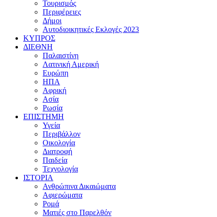
Τουρισμός
Περιφέρειες
Δήμοι
Αυτοδιοικητικές Εκλογές 2023
ΚΥΠΡΟΣ
ΔΙΕΘΝΗ
Παλαιστίνη
Λατινική Αμερική
Ευρώπη
ΗΠΑ
Αφρική
Ασία
Ρωσία
ΕΠΙΣΤΗΜΗ
Υγεία
Περιβάλλον
Οικολογία
Διατροφή
Παιδεία
Τεχνολογία
ΙΣΤΟΡΙΑ
Ανθρώπινα Δικαιώματα
Αφιερώματα
Ρομά
Ματιές στο Παρελθόν