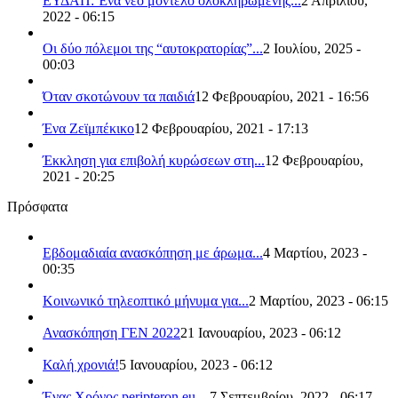
ΕΥΔΑΠ: Ένα νέο μοντέλο ολοκληρωμένης...
2 Απριλίου,
2022 - 06:15
Οι δύο πόλεμοι της “αυτοκρατορίας”...
2 Ιουλίου, 2025 -
00:03
Όταν σκοτώνουν τα παιδιά
12 Φεβρουαρίου, 2021 - 16:56
Ένα Ζεϊμπέκικο
12 Φεβρουαρίου, 2021 - 17:13
Έκκληση για επιβολή κυρώσεων στη...
12 Φεβρουαρίου,
2021 - 20:25
Πρόσφατα
Εβδομαδιαία ανασκόπηση με άρωμα...
4 Μαρτίου, 2023 -
00:35
Κοινωνικό τηλεοπτικό μήνυμα για...
2 Μαρτίου, 2023 - 06:15
Ανασκόπηση ΓΕΝ 2022
21 Ιανουαρίου, 2023 - 06:12
Καλή χρονιά!
5 Ιανουαρίου, 2023 - 06:12
Ένας Χρόνος peripteron.eu…
7 Σεπτεμβρίου, 2022 - 06:17