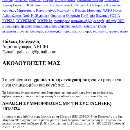
Πάλλας
ΓΑΛΛΙΑ
Γερμανία
Γιώργος Κατρούγκαλος
Εμάνουελ Μακρόν
Ευρωπαϊκή
Ένωση
Ευρώπη
ΗΠΑ
Ινστιτούτο Εναλλακτικών Πολιτικών ΕΝΑ
Ισραήλ
Κορονοϊός
Κυριάκος Μητσοτάκης
Κωνσταντίνος Μαργαρίτης
Κώστας Μαυρίδης
ΝΑΤΟ
Νίκος
Ανδρουλάκης
Νιαζί Κιζίλγιουρεκ
Οικονομία
Ουκρανία
Πανδημία
Πολιτική
ΡΩΣΙΑ
ΣΥΡΙΖΑ
ΤΟΥΡΙΣΜΟΣ
ΤΟΥΡΚΙΑ
ανατιμήσεις
αστυνομική βία
εκλογές
εκλογές 2023
εμβολιασμοί
εμβόλια
ενεργειακή κρίση
κλιματική αλλαγή
κλιματική κρίση
μεταναστευτικό
πληθωρισμός
προσφυγικό
πυρκαγιές
ρατσισμός
υποκλοπές
φυσικό αέριο
Πάλλας Ευάγγελος
Δημοσιογράφος AEJ ΙFJ
E-mail: pallas.eu@gmail.com
ΑΚΟΛΟΥΘΗΣΤΕ ΜΑΣ
Το peripteron.eu
χρειάζεται την ενίσχυσή σας
για να μπορεί να
είναι ενημερωμένο και κοντά σας.....
Τα άρθρα που δημοσιεύονται στο Peripteron.eu, απηχούν και μόνον τις απόψεις των
αρθρογράφων και σε καμία περίπτωση δεν υιοθετούνται από την ιστοσελίδα μας.
ΔΗΛΩΣΗ ΣΥΜΜΟΡΦΩΣΗΣ ΜΕ ΤΗ ΣΥΣΤΑΣΗ (ΕΕ)
2018/334
Η εταιρεία μας δηλώνει συμμόρφωση με τη Σύσταση (ΕΕ) 2018/334 της Επιτροπής της 1ης
Μαρτίου 2018 σχετικά με τα μέτρα για την αποτελεσματική αντιμετώπιση του παράνομου
περιεχομένου στο διαδίκτυο (L 63) [βλ. σχετικά άρ.10 παρ.2 περ.ε’ Ν. 5005/2022 Τεύχος A’
236/21.12.2022].