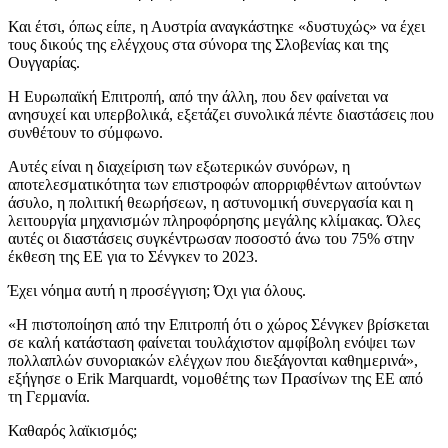
Και έτσι, όπως είπε, η Αυστρία αναγκάστηκε «δυστυχώς» να έχει
τους δικούς της ελέγχους στα σύνορα της Σλοβενίας και της
Ουγγαρίας.
Η Ευρωπαϊκή Επιτροπή, από την άλλη, που δεν φαίνεται να
ανησυχεί και υπερβολικά, εξετάζει συνολικά πέντε διαστάσεις που
συνθέτουν το σύμφωνο.
Αυτές είναι η διαχείριση των εξωτερικών συνόρων, η
αποτελεσματικότητα των επιστροφών απορριφθέντων αιτούντων
άσυλο, η πολιτική θεωρήσεων, η αστυνομική συνεργασία και η
λειτουργία μηχανισμών πληροφόρησης μεγάλης κλίμακας. Όλες
αυτές οι διαστάσεις συγκέντρωσαν ποσοστό άνω του 75% στην
έκθεση της ΕΕ για το Σένγκεν το 2023.
Έχει νόημα αυτή η προσέγγιση; Όχι για όλους.
«Η πιστοποίηση από την Επιτροπή ότι ο χώρος Σένγκεν βρίσκεται
σε καλή κατάσταση φαίνεται τουλάχιστον αμφίβολη ενόψει των
πολλαπλών συνοριακών ελέγχων που διεξάγονται καθημερινά»,
εξήγησε ο Erik Marquardt, νομοθέτης των Πρασίνων της ΕΕ από
τη Γερμανία.
Καθαρός λαϊκισμός;