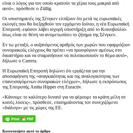
είναι ο λόγος για τον οποίο κρατούν τα χέρια τους μακριά από
αυτό», πρόσθεσε ο Züllig.
Οι υποστηρικτές της Σένγκεν ελπίζουν ότι μετά τις ευρωπαϊκές
εκλογές που θα διεξαχθούν τον ερχόμενο Ιούνιο, η νέα Ευρωπαϊκή
Επιτροπή -εφόσον λάβει ισχυρή υποστήριξη από το Κοινοβούλιο-
ίσως είναι σε θέση να αντιμετωπίσει το ζήτημα της Σένγκεν.
Εν τω μεταξύ, ο αυξανόμενος αριθμός των χωρών που εφαρμόζουν
συνοριακούς ελέγχους θα πρέπει «να προσφύγουν αμέσως στο
δικαστήριο και να σταματήσουν να πολιτικοποιούν το θέμα αυτό»,
δήλωσε ο Carrera.
Η Ευρωπαϊκή Επιτροπή δηλώνει ότι εργάζεται για την
αποσαφήνιση της «αναγκαιότητας και της αναλογικότητας των
επανεισαγόμενων συνοριακών ελέγχων», δήλωσε η εκπρόσωπος
της Επιτροπής Anitta Hipper στη Euractiv.
«Κάνουμε το καλύτερο δυνατό για να φέρουμε τα κράτη μέλη σε
κοινές λύσεις», πρόσθεσε, επισημαίνοντας τον συνεχιζόμενο
«διάλογο» με τις χώρες της ΕΕ.
Κοινοποιήστε αυτό το άρθρο