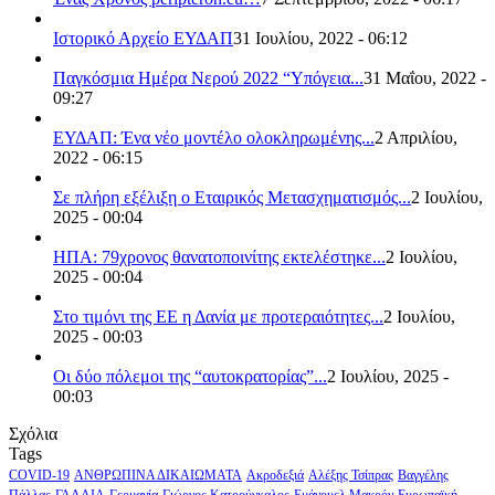
Ιστορικό Αρχείο ΕΥΔΑΠ
31 Ιουλίου, 2022 - 06:12
Παγκόσμια Ημέρα Νερού 2022 “Υπόγεια...
31 Μαΐου, 2022 -
09:27
ΕΥΔΑΠ: Ένα νέο μοντέλο ολοκληρωμένης...
2 Απριλίου,
2022 - 06:15
Σε πλήρη εξέλιξη ο Εταιρικός Μετασχηματισμός...
2 Ιουλίου,
2025 - 00:04
ΗΠΑ: 79χρονος θανατοποινίτης εκτελέστηκε...
2 Ιουλίου,
2025 - 00:04
Στο τιμόνι της ΕΕ η Δανία με προτεραιότητες...
2 Ιουλίου,
2025 - 00:03
Οι δύο πόλεμοι της “αυτοκρατορίας”...
2 Ιουλίου, 2025 -
00:03
Σχόλια
Tags
COVID-19
ΑΝΘΡΩΠΙΝΑ ΔΙΚΑΙΩΜΑΤΑ
Ακροδεξιά
Αλέξης Τσίπρας
Βαγγέλης