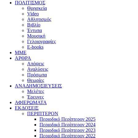
ΠΟΛΙΤΙΣΜΟΣ
Θρησκεία
Video
Αθλητισμός
Βιβλίο
Έντυπα
Μουσική
Γελοιογραφίες
E-books
MME
ΑΡΘΡΑ
Απόψεις
Αναλύσεις
Πρόσωπα
Θεωρίες
ΑΝΑΔΗΜΟΣΙΕΥΣΕΙΣ
Μελέτες
Έρευνες
ΑΦΙΕΡΩΜΑΤΑ
ΕΚΔΟΣΕΙΣ
ΠΕΡΙΠΤΕΡΟΝ
Περιοδικό Περίπτερον 2025
Περιοδικό Περίπτερον 2024
Περιοδικό Περίπτερον 2023
Περιοδικό Περίπτερον 2022