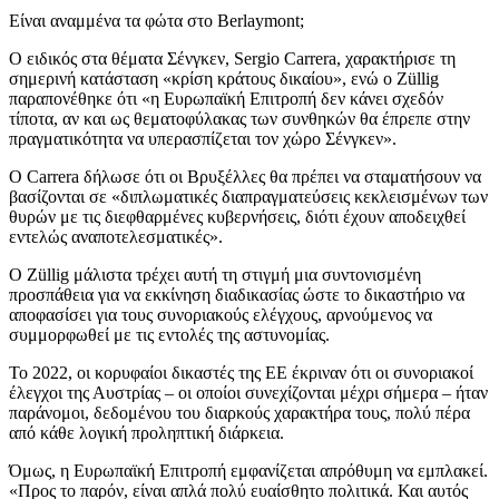
Είναι αναμμένα τα φώτα στο Berlaymont;
Ο ειδικός στα θέματα Σένγκεν, Sergio Carrera, χαρακτήρισε τη
σημερινή κατάσταση «κρίση κράτους δικαίου», ενώ ο Züllig
παραπονέθηκε ότι «η Ευρωπαϊκή Επιτροπή δεν κάνει σχεδόν
τίποτα, αν και ως θεματοφύλακας των συνθηκών θα έπρεπε στην
πραγματικότητα να υπερασπίζεται τον χώρο Σένγκεν».
Ο Carrera δήλωσε ότι οι Βρυξέλλες θα πρέπει να σταματήσουν να
βασίζονται σε «διπλωματικές διαπραγματεύσεις κεκλεισμένων των
θυρών με τις διεφθαρμένες κυβερνήσεις, διότι έχουν αποδειχθεί
εντελώς αναποτελεσματικές».
Ο Züllig μάλιστα τρέχει αυτή τη στιγμή μια συντονισμένη
προσπάθεια για να εκκίνηση διαδικασίας ώστε το δικαστήριο να
αποφασίσει για τους συνοριακούς ελέγχους, αρνούμενος να
συμμορφωθεί με τις εντολές της αστυνομίας.
Το 2022, οι κορυφαίοι δικαστές της ΕΕ έκριναν ότι οι συνοριακοί
έλεγχοι της Αυστρίας – οι οποίοι συνεχίζονται μέχρι σήμερα – ήταν
παράνομοι, δεδομένου του διαρκούς χαρακτήρα τους, πολύ πέρα
από κάθε λογική προληπτική διάρκεια.
Όμως, η Ευρωπαϊκή Επιτροπή εμφανίζεται απρόθυμη να εμπλακεί.
«Προς το παρόν, είναι απλά πολύ ευαίσθητο πολιτικά. Και αυτός