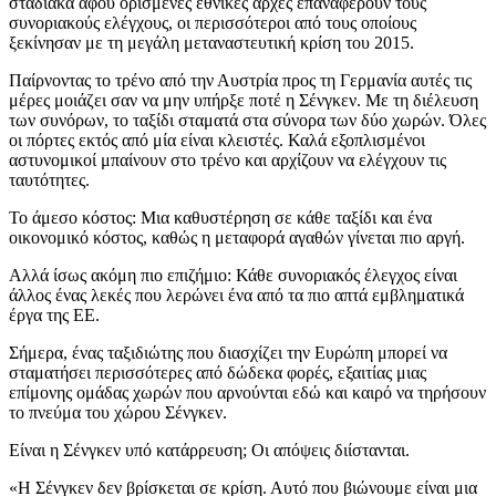
σταδιακά αφού ορισμένες εθνικές αρχές επαναφέρουν τους
συνοριακούς ελέγχους, οι περισσότεροι από τους οποίους
ξεκίνησαν με τη μεγάλη μεταναστευτική κρίση του 2015.
Παίρνοντας το τρένο από την Αυστρία προς τη Γερμανία αυτές τις
μέρες μοιάζει σαν να μην υπήρξε ποτέ η Σένγκεν. Με τη διέλευση
των συνόρων, το ταξίδι σταματά στα σύνορα των δύο χωρών. Όλες
οι πόρτες εκτός από μία είναι κλειστές. Καλά εξοπλισμένοι
αστυνομικοί μπαίνουν στο τρένο και αρχίζουν να ελέγχουν τις
ταυτότητες.
Το άμεσο κόστος: Μια καθυστέρηση σε κάθε ταξίδι και ένα
οικονομικό κόστος, καθώς η μεταφορά αγαθών γίνεται πιο αργή.
Αλλά ίσως ακόμη πιο επιζήμιο: Κάθε συνοριακός έλεγχος είναι
άλλος ένας λεκές που λερώνει ένα από τα πιο απτά εμβληματικά
έργα της ΕΕ.
Σήμερα, ένας ταξιδιώτης που διασχίζει την Ευρώπη μπορεί να
σταματήσει περισσότερες από δώδεκα φορές, εξαιτίας μιας
επίμονης ομάδας χωρών που αρνούνται εδώ και καιρό να τηρήσουν
το πνεύμα του χώρου Σένγκεν.
Είναι η Σένγκεν υπό κατάρρευση; Οι απόψεις διίστανται.
«Η Σένγκεν δεν βρίσκεται σε κρίση. Αυτό που βιώνουμε είναι μια