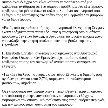
συνοριακοί έλεγχοι δεν είναι «τίποτα περισσότερο από μια
λαϊκιστική αντίδραση σε ένα υπάρχον πρόβλημα στο εξωτερικό»,
τονίζοντας ότι μέτρα όπως οι καλά οπλισμένοι αστυνομικοί που
ελέγχουν τις ταυτότητες στο τρένο προς τη Γερμανία δεν μπορούν
να το διορθώσουν.
«Εκτός από τις καθυστερήσεις, οι συνοριακοί έλεγχοι στη Σένγκεν
έχουν ελάχιστα απτά αποτελέσματα: η επιστροφή οποιουδήποτε
πρόσφυγα δεν είναι δυνατή, η συνοριακή αστυνομία μπορεί μόνο
να αναλάβει την αίτηση ασύλου», τόνισε ο βουλευτής των
Πρασίνων.
Η Elisabeth Christen, ανώτερη οικονομολόγος στο Αυστριακό
Ινστιτούτο Οικονομικών Ερευνών, είχε παρόμοια άποψη
τονίζοντας επίσης τον οικονομικό αντίκτυπο των συνοριακών
ελέγχων.
«Για κάθε διέλευση συνόρων στον χώρο Σένγκεν, η διμερής ροή
αγαθών μειώνεται κατά 2,7%, σύμφωνα με υπολογισμούς
μοντέλων», σημείωσε.
Οι εκπρόσωποι των γερμανικών επιχειρήσεων επέκριναν ομοίως
την απόφαση για την επαναφορά των συνοριακών ελέγχων,
φοβούμενοι τον οικονομικό αντίκτυπο στις παραμεθόριες περιοχές
και την αναπόφευκτη διαταραχή του εμπορίου.