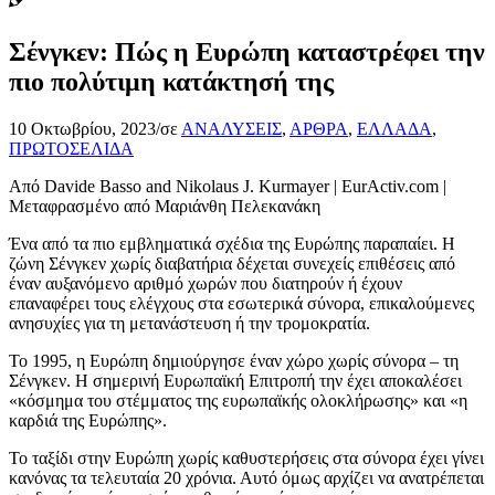
Σένγκεν: Πώς η Ευρώπη καταστρέφει την
πιο πολύτιμη κατάκτησή της
10 Οκτωβρίου, 2023
/
σε
ΑΝΑΛΥΣΕΙΣ
,
ΑΡΘΡΑ
,
ΕΛΛΑΔΑ
,
ΠΡΩΤΟΣΕΛΙΔΑ
Από Davide Basso and Nikolaus J. Kurmayer | EurActiv.com |
Μεταφρασμένο από Μαριάνθη Πελεκανάκη
Ένα από τα πιο εμβληματικά σχέδια της Ευρώπης παραπαίει. Η
ζώνη Σένγκεν χωρίς διαβατήρια δέχεται συνεχείς επιθέσεις από
έναν αυξανόμενο αριθμό χωρών που διατηρούν ή έχουν
επαναφέρει τους ελέγχους στα εσωτερικά σύνορα, επικαλούμενες
ανησυχίες για τη μετανάστευση ή την τρομοκρατία.
Το 1995, η Ευρώπη δημιούργησε έναν χώρο χωρίς σύνορα – τη
Σένγκεν. Η σημερινή Ευρωπαϊκή Επιτροπή την έχει αποκαλέσει
«κόσμημα του στέμματος της ευρωπαϊκής ολοκλήρωσης» και «η
καρδιά της Ευρώπης».
Το ταξίδι στην Ευρώπη χωρίς καθυστερήσεις στα σύνορα έχει γίνει
κανόνας τα τελευταία 20 χρόνια. Αυτό όμως αρχίζει να ανατρέπεται