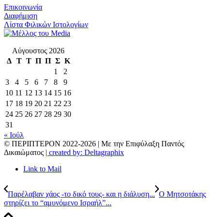
Επικοινωνία
Διαφήμιση
Λίστα Φιλικών Ιστολογίων
Αύγουστος 2026
Δ
Τ
Τ
Π
Π
Σ
Κ
1
2
3
4
5
6
7
8
9
10
11
12
13
14
15
16
17
18
19
20
21
22
23
24
25
26
27
28
29
30
31
« Ιούλ
© ΠΕΡΙΠΤΕΡΟΝ 2022-
2026 | Με την Επιφύλαξη Παντός
Δικαιώματος
| created by: Deltagraphix
Link to Mail
Παρέλαβαν χάος -το δικό τους- και η διάλυση...
Ο Μητσοτάκης
στηρίζει το “αμυνόμενο Ισραήλ”...