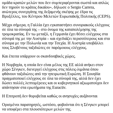
ομάδα κρατών μελών που δεν συμπεριφέρονται σωστά και απλώς
δεν τηρούν το κράτος δικαίου», δήλωσε ο Sergio Carrera,
ανώτερος συνεργάτης της δεξαμενής σκέψης με έδρα τις
Βρυξέλλες, του Κέντρου Μελετών Ευρωπαϊκής Πολιτικής (CEPS).
Μέχρι σήμερα, η Γαλλία έχει εγκαταστήσει συνοριακούς ελέγχους
σε όλα τα σύνορά της – στο όνομα της καταπολέμησης της
τρομοκρατίας. Εν τω μεταξύ, η Γερμανία έχει θέσει ελέγχους στα
σύνορά της με την Αυστρία – και σχεδιάζει περισσότερους και στα
σύνορα με την Πολωνία και την Τσεχία. Η Αυστρία υποβάλλει
τους Σλοβένους ταξιδιώτες σε παρόμοιους ελέγχους.
Και έπειτα υπάρχουν οι σκανδιναβικές χώρες.
Η Νορβηγία, η οποία δεν είναι μέλος της ΕΕ αλλά ανήκει στον
χώρο Σένγκεν, διενεργεί ελέγχους στις πόλεις-λιμάνια όπου
φθάνουν ταξιδιώτες από την ηπειρωτική Ευρώπη. Η Σουηδία
πραγματοποιεί ελέγχους σε όλα τα σύνορά της, αλλά δεν έχει
δώσει πολλές λεπτομέρειες και οι κυβερνητικοί αξιωματούχοι δεν
απάντησαν στα ερωτήματα της Euractiv.
Η Επιτροπή δεν θορυβείται καθώς οι ανησυχίες αυξάνονται
Ορισμένοι παρατηρητές, ωστόσο, φοβούνται ότι η Σένγκεν μπορεί
να υποφέρει στα πλουσιότερων μελών της.