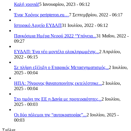
Καλή χρονιά!
5 Ιανουαρίου, 2023 - 06:12
Ένας Χρόνος peripteron.eu…
7 Σεπτεμβρίου, 2022 - 06:17
Ιστορικό Αρχείο ΕΥΔΑΠ
31 Ιουλίου, 2022 - 06:12
Παγκόσμια Ημέρα Νερού 2022 “Υπόγεια...
31 Μαΐου, 2022 -
09:27
ΕΥΔΑΠ: Ένα νέο μοντέλο ολοκληρωμένης...
2 Απριλίου,
2022 - 06:15
Σε πλήρη εξέλιξη ο Εταιρικός Μετασχηματισμός...
2 Ιουλίου,
2025 - 00:04
ΗΠΑ: 79χρονος θανατοποινίτης εκτελέστηκε...
2 Ιουλίου,
2025 - 00:04
Στο τιμόνι της ΕΕ η Δανία με προτεραιότητες...
2 Ιουλίου,
2025 - 00:03
Οι δύο πόλεμοι της “αυτοκρατορίας”...
2 Ιουλίου, 2025 -
00:03
Σχόλια