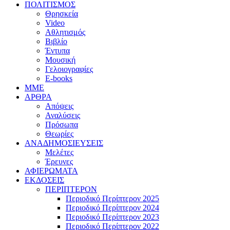
ΠΟΛΙΤΙΣΜΟΣ
Θρησκεία
Video
Αθλητισμός
Βιβλίο
Έντυπα
Μουσική
Γελοιογραφίες
E-books
MME
ΑΡΘΡΑ
Απόψεις
Αναλύσεις
Πρόσωπα
Θεωρίες
ΑΝΑΔΗΜΟΣΙΕΥΣΕΙΣ
Μελέτες
Έρευνες
ΑΦΙΕΡΩΜΑΤΑ
ΕΚΔΟΣΕΙΣ
ΠΕΡΙΠΤΕΡΟΝ
Περιοδικό Περίπτερον 2025
Περιοδικό Περίπτερον 2024
Περιοδικό Περίπτερον 2023
Περιοδικό Περίπτερον 2022