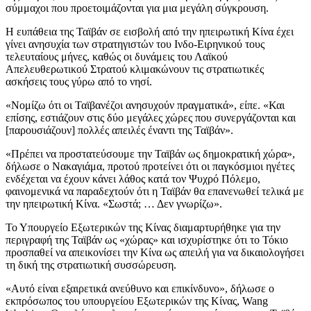
σύμμαχοι που προετοιμάζονται για μια μεγάλη σύγκρουση.
Η ευπάθεια της Ταϊβάν σε εισβολή από την ηπειρωτική Κίνα έχει
γίνει ανησυχία των στρατηγιστών του Ινδο-Ειρηνικού τους
τελευταίους μήνες, καθώς οι δυνάμεις του Λαϊκού
Απελευθερωτικού Στρατού κλιμακώνουν τις στρατιωτικές
ασκήσεις τους γύρω από το νησί.
«Νομίζω ότι οι Ταϊβανέζοι ανησυχούν πραγματικά», είπε. «Και
επίσης, εστιάζουν στις δύο μεγάλες χώρες που συνεργάζονται και
[παρουσιάζουν] πολλές απειλές έναντι της Ταϊβάν».
«Πρέπει να προστατεύσουμε την Ταϊβάν ως δημοκρατική χώρα»,
δήλωσε ο Νακαγιάμα, προτού προτείνει ότι οι παγκόσμιοι ηγέτες
ενδέχεται να έχουν κάνει λάθος κατά τον Ψυχρό Πόλεμο,
φαινομενικά να παραδεχτούν ότι η Ταϊβάν θα επανενωθεί τελικά με
την ηπειρωτική Κίνα. «Σωστά; … Δεν γνωρίζω».
Το Υπουργείο Εξωτερικών της Κίνας διαμαρτυρήθηκε για την
περιγραφή της Ταϊβάν ως «χώρας» και ισχυρίστηκε ότι το Τόκιο
προσπαθεί να απεικονίσει την Κίνα ως απειλή για να δικαιολογήσει
τη δική της στρατιωτική συσσώρευση.
«Αυτό είναι εξαιρετικά ανεύθυνο και επικίνδυνο», δήλωσε ο
εκπρόσωπος του υπουργείου Εξωτερικών της Κίνας, Wang