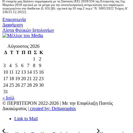
Η εταιρεία μας δηλώνει συμμόρφωση με τη Σύσταση (ΕΕ) 2018/334 της Επιτροπής της 1ης
Μαρτίου 2018 σχετικά με τα μέτρα για την αποτελεσματική αντιμετώπιση του παράνομου
περιεχομένου στο διαδίκτυο (L 63) [βλ. σχετικά άρ.10 παρ.2 περ.ε’ Ν. 5005/2022 Τεύχος A’
236/21.12.2022].
Επικοινωνία
Διαφήμιση
Λίστα Φιλικών Ιστολογίων
Αύγουστος 2026
Δ
Τ
Τ
Π
Π
Σ
Κ
1
2
3
4
5
6
7
8
9
10
11
12
13
14
15
16
17
18
19
20
21
22
23
24
25
26
27
28
29
30
31
« Ιούλ
© ΠΕΡΙΠΤΕΡΟΝ 2022-
2026 | Με την Επιφύλαξη Παντός
Δικαιώματος
| created by: Deltagraphix
Link to Mail