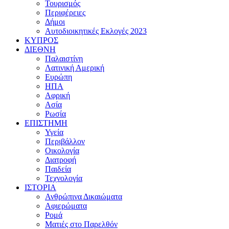
Τουρισμός
Περιφέρειες
Δήμοι
Αυτοδιοικητικές Εκλογές 2023
ΚΥΠΡΟΣ
ΔΙΕΘΝΗ
Παλαιστίνη
Λατινική Αμερική
Ευρώπη
ΗΠΑ
Αφρική
Ασία
Ρωσία
ΕΠΙΣΤΗΜΗ
Υγεία
Περιβάλλον
Οικολογία
Διατροφή
Παιδεία
Τεχνολογία
ΙΣΤΟΡΙΑ
Ανθρώπινα Δικαιώματα
Αφιερώματα
Ρομά
Ματιές στο Παρελθόν