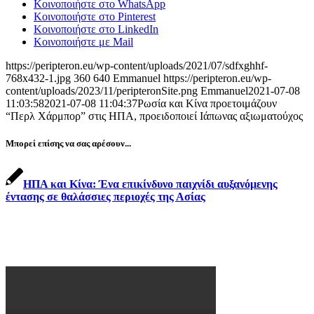
Κοινοποιήστε στο WhatsApp
Κοινοποιήστε στο Pinterest
Κοινοποιήστε στο LinkedIn
Κοινοποιήστε με Mail
https://peripteron.eu/wp-content/uploads/2021/07/sdfxghhf-
768x432-1.jpg
360
640
Emmanuel
https://peripteron.eu/wp-
content/uploads/2023/11/peripteronSite.png
Emmanuel
2021-07-08
11:03:58
2021-07-08 11:04:37
Ρωσία και Κίνα προετοιμάζουν
“Περλ Χάρμπορ” στις ΗΠΑ, προειδοποιεί Ιάπωνας αξιωματούχος
Μπορεί επίσης να σας αρέσουν...
ΗΠΑ και Κίνα: Ένα επικίνδυνο παιχνίδι αυξανόμενης
έντασης σε θαλάσσιες περιοχές της Ασίας