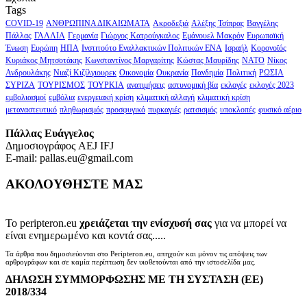
Tags
COVID-19
ΑΝΘΡΩΠΙΝΑ ΔΙΚΑΙΩΜΑΤΑ
Ακροδεξιά
Αλέξης Τσίπρας
Βαγγέλης
Πάλλας
ΓΑΛΛΙΑ
Γερμανία
Γιώργος Κατρούγκαλος
Εμάνουελ Μακρόν
Ευρωπαϊκή
Ένωση
Ευρώπη
ΗΠΑ
Ινστιτούτο Εναλλακτικών Πολιτικών ΕΝΑ
Ισραήλ
Κορονοϊός
Κυριάκος Μητσοτάκης
Κωνσταντίνος Μαργαρίτης
Κώστας Μαυρίδης
ΝΑΤΟ
Νίκος
Ανδρουλάκης
Νιαζί Κιζίλγιουρεκ
Οικονομία
Ουκρανία
Πανδημία
Πολιτική
ΡΩΣΙΑ
ΣΥΡΙΖΑ
ΤΟΥΡΙΣΜΟΣ
ΤΟΥΡΚΙΑ
ανατιμήσεις
αστυνομική βία
εκλογές
εκλογές 2023
εμβολιασμοί
εμβόλια
ενεργειακή κρίση
κλιματική αλλαγή
κλιματική κρίση
μεταναστευτικό
πληθωρισμός
προσφυγικό
πυρκαγιές
ρατσισμός
υποκλοπές
φυσικό αέριο
Πάλλας Ευάγγελος
Δημοσιογράφος AEJ ΙFJ
E-mail: pallas.eu@gmail.com
ΑΚΟΛΟΥΘΗΣΤΕ ΜΑΣ
Το peripteron.eu
χρειάζεται την ενίσχυσή σας
για να μπορεί να
είναι ενημερωμένο και κοντά σας.....
Τα άρθρα που δημοσιεύονται στο Peripteron.eu, απηχούν και μόνον τις απόψεις των
αρθρογράφων και σε καμία περίπτωση δεν υιοθετούνται από την ιστοσελίδα μας.
ΔΗΛΩΣΗ ΣΥΜΜΟΡΦΩΣΗΣ ΜΕ ΤΗ ΣΥΣΤΑΣΗ (ΕΕ)
2018/334