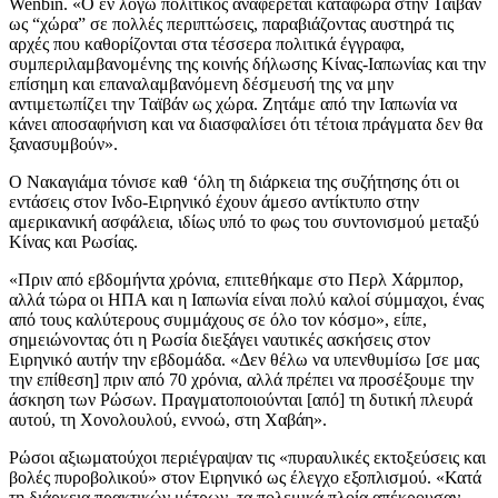
Wenbin. «Ο εν λόγω πολιτικός αναφέρεται κατάφωρα στην Ταϊβάν
ως “χώρα” σε πολλές περιπτώσεις, παραβιάζοντας αυστηρά τις
αρχές που καθορίζονται στα τέσσερα πολιτικά έγγραφα,
συμπεριλαμβανομένης της κοινής δήλωσης Κίνας-Ιαπωνίας και την
επίσημη και επαναλαμβανόμενη δέσμευσή της να μην
αντιμετωπίζει την Ταϊβάν ως χώρα. Ζητάμε από την Ιαπωνία να
κάνει αποσαφήνιση και να διασφαλίσει ότι τέτοια πράγματα δεν θα
ξανασυμβούν».
Ο Νακαγιάμα τόνισε καθ ‘όλη τη διάρκεια της συζήτησης ότι οι
εντάσεις στον Ινδο-Ειρηνικό έχουν άμεσο αντίκτυπο στην
αμερικανική ασφάλεια, ιδίως υπό το φως του συντονισμού μεταξύ
Κίνας και Ρωσίας.
«Πριν από εβδομήντα χρόνια, επιτεθήκαμε στο Περλ Χάρμπορ,
αλλά τώρα οι ΗΠΑ και η Ιαπωνία είναι πολύ καλοί σύμμαχοι, ένας
από τους καλύτερους συμμάχους σε όλο τον κόσμο», είπε,
σημειώνοντας ότι η Ρωσία διεξάγει ναυτικές ασκήσεις στον
Ειρηνικό αυτήν την εβδομάδα. «Δεν θέλω να υπενθυμίσω [σε μας
την επίθεση] πριν από 70 χρόνια, αλλά πρέπει να προσέξουμε την
άσκηση των Ρώσων. Πραγματοποιούνται [από] τη δυτική πλευρά
αυτού, τη Χονολουλού, εννοώ, στη Χαβάη».
Ρώσοι αξιωματούχοι περιέγραψαν τις «πυραυλικές εκτοξεύσεις και
βολές πυροβολικού» στον Ειρηνικό ως έλεγχο εξοπλισμού. «Κατά
τη διάρκεια πρακτικών μέτρων, τα πολεμικά πλοία απέκρουσαν