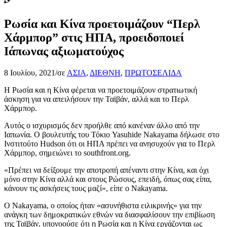
Ρωσία και Κίνα προετοιμάζουν “Περλ
Χάρμπορ” στις ΗΠΑ, προειδοποιεί
Ιάπωνας αξιωματούχος
8 Ιουλίου, 2021
/
σε
ΑΣΙΑ
,
ΔΙΕΘΝΗ
,
ΠΡΩΤΟΣΕΛΙΔΑ
Η Ρωσία και η Κίνα φέρεται να προετοιμάζουν στρατιωτική
άσκηση για να απειλήσουν την Ταϊβάν, αλλά και το Περλ
Χάρμπορ.
Αυτός ο ισχυρισμός δεν προήλθε από κανέναν άλλο από την
Ιαπωνία. Ο βουλευτής του Τόκιο Yasuhide Nakayama δήλωσε στο
Ινστιτούτο Hudson ότι οι ΗΠΑ πρέπει να ανησυχούν για το Περλ
Χάρμπορ, σημειώνει το southfront.org.
«Πρέπει να δείξουμε την αποτροπή απέναντι στην Κίνα, και όχι
μόνο στην Κίνα αλλά και στους Ρώσους, επειδή, όπως σας είπα,
κάνουν τις ασκήσεις τους μαζί», είπε ο Nakayama.
Ο Nakayama, ο οποίος ήταν «ασυνήθιστα ειλικρινής» για την
ανάγκη των δημοκρατικών εθνών να διασφαλίσουν την επιβίωση
της Ταϊβάν, υπονοούσε ότι η Ρωσία και η Κίνα εργάζονται ως