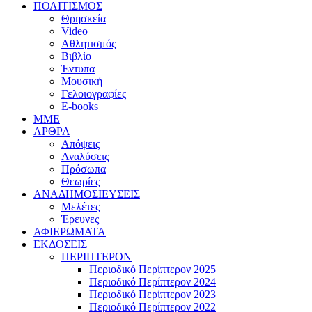
ΠΟΛΙΤΙΣΜΟΣ
Θρησκεία
Video
Αθλητισμός
Βιβλίο
Έντυπα
Μουσική
Γελοιογραφίες
E-books
MME
ΑΡΘΡΑ
Απόψεις
Αναλύσεις
Πρόσωπα
Θεωρίες
ΑΝΑΔΗΜΟΣΙΕΥΣΕΙΣ
Μελέτες
Έρευνες
ΑΦΙΕΡΩΜΑΤΑ
ΕΚΔΟΣΕΙΣ
ΠΕΡΙΠΤΕΡΟΝ
Περιοδικό Περίπτερον 2025
Περιοδικό Περίπτερον 2024
Περιοδικό Περίπτερον 2023
Περιοδικό Περίπτερον 2022