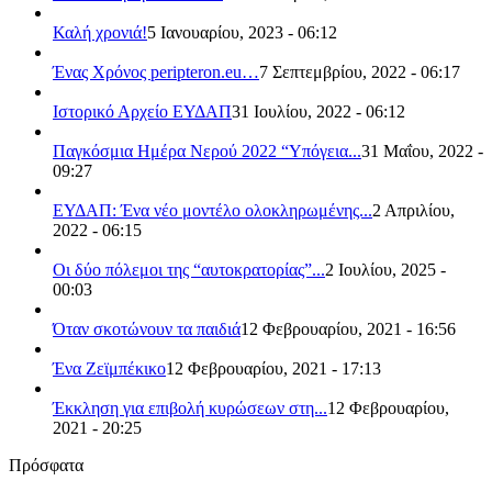
Καλή χρονιά!
5 Ιανουαρίου, 2023 - 06:12
Ένας Χρόνος peripteron.eu…
7 Σεπτεμβρίου, 2022 - 06:17
Ιστορικό Αρχείο ΕΥΔΑΠ
31 Ιουλίου, 2022 - 06:12
Παγκόσμια Ημέρα Νερού 2022 “Υπόγεια...
31 Μαΐου, 2022 -
09:27
ΕΥΔΑΠ: Ένα νέο μοντέλο ολοκληρωμένης...
2 Απριλίου,
2022 - 06:15
Οι δύο πόλεμοι της “αυτοκρατορίας”...
2 Ιουλίου, 2025 -
00:03
Όταν σκοτώνουν τα παιδιά
12 Φεβρουαρίου, 2021 - 16:56
Ένα Ζεϊμπέκικο
12 Φεβρουαρίου, 2021 - 17:13
Έκκληση για επιβολή κυρώσεων στη...
12 Φεβρουαρίου,
2021 - 20:25
Πρόσφατα