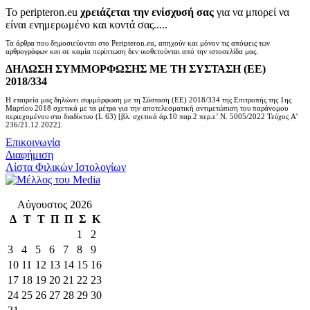
Το peripteron.eu
χρειάζεται την ενίσχυσή σας
για να μπορεί να
είναι ενημερωμένο και κοντά σας.....
Τα άρθρα που δημοσιεύονται στο Peripteron.eu, απηχούν και μόνον τις απόψεις των
αρθρογράφων και σε καμία περίπτωση δεν υιοθετούνται από την ιστοσελίδα μας.
ΔΗΛΩΣΗ ΣΥΜΜΟΡΦΩΣΗΣ ΜΕ ΤΗ ΣΥΣΤΑΣΗ (ΕΕ)
2018/334
Η εταιρεία μας δηλώνει συμμόρφωση με τη Σύσταση (ΕΕ) 2018/334 της Επιτροπής της 1ης
Μαρτίου 2018 σχετικά με τα μέτρα για την αποτελεσματική αντιμετώπιση του παράνομου
περιεχομένου στο διαδίκτυο (L 63) [βλ. σχετικά άρ.10 παρ.2 περ.ε’ Ν. 5005/2022 Τεύχος A’
236/21.12.2022].
Επικοινωνία
Διαφήμιση
Λίστα Φιλικών Ιστολογίων
Αύγουστος 2026
Δ
Τ
Τ
Π
Π
Σ
Κ
1
2
3
4
5
6
7
8
9
10
11
12
13
14
15
16
17
18
19
20
21
22
23
24
25
26
27
28
29
30