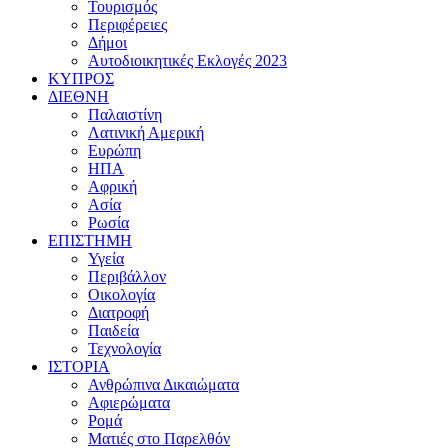
Τουρισμός
Περιφέρειες
Δήμοι
Αυτοδιοικητικές Εκλογές 2023
ΚΥΠΡΟΣ
ΔΙΕΘΝΗ
Παλαιστίνη
Λατινική Αμερική
Ευρώπη
ΗΠΑ
Αφρική
Ασία
Ρωσία
ΕΠΙΣΤΗΜΗ
Υγεία
Περιβάλλον
Οικολογία
Διατροφή
Παιδεία
Τεχνολογία
ΙΣΤΟΡΙΑ
Ανθρώπινα Δικαιώματα
Αφιερώματα
Ρομά
Ματιές στο Παρελθόν