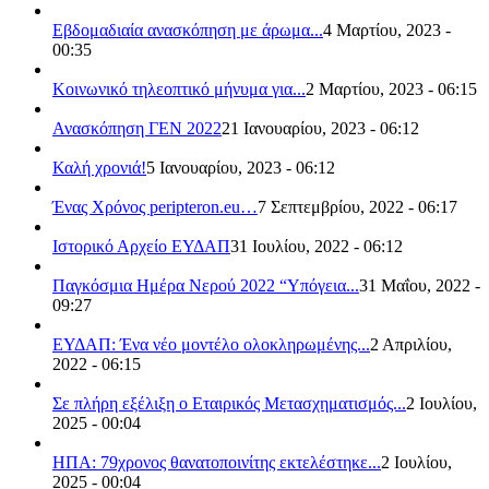
Εβδομαδιαία ανασκόπηση με άρωμα...
4 Μαρτίου, 2023 -
00:35
Κοινωνικό τηλεοπτικό μήνυμα για...
2 Μαρτίου, 2023 - 06:15
Ανασκόπηση ΓΕΝ 2022
21 Ιανουαρίου, 2023 - 06:12
Καλή χρονιά!
5 Ιανουαρίου, 2023 - 06:12
Ένας Χρόνος peripteron.eu…
7 Σεπτεμβρίου, 2022 - 06:17
Ιστορικό Αρχείο ΕΥΔΑΠ
31 Ιουλίου, 2022 - 06:12
Παγκόσμια Ημέρα Νερού 2022 “Υπόγεια...
31 Μαΐου, 2022 -
09:27
ΕΥΔΑΠ: Ένα νέο μοντέλο ολοκληρωμένης...
2 Απριλίου,
2022 - 06:15
Σε πλήρη εξέλιξη ο Εταιρικός Μετασχηματισμός...
2 Ιουλίου,
2025 - 00:04
ΗΠΑ: 79χρονος θανατοποινίτης εκτελέστηκε...
2 Ιουλίου,
2025 - 00:04