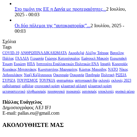
Στο τιμόνι της ΕΕ η Δανία με προτεραιότητες...
2 Ιουλίου,
2025 - 00:03
Οι δύο πόλεμοι της “αυτοκρατορίας”...
2 Ιουλίου, 2025 -
00:03
Σχόλια
Tags
COVID-19
ΑΝΘΡΩΠΙΝΑ ΔΙΚΑΙΩΜΑΤΑ
Ακροδεξιά
Αλέξης Τσίπρας
Βαγγέλης
Πάλλας
ΓΑΛΛΙΑ
Γερμανία
Γιώργος Κατρούγκαλος
Εμάνουελ Μακρόν
Ευρωπαϊκή
Ένωση
Ευρώπη
ΗΠΑ
Ινστιτούτο Εναλλακτικών Πολιτικών ΕΝΑ
Ισραήλ
Κορονοϊός
Κυριάκος Μητσοτάκης
Κωνσταντίνος Μαργαρίτης
Κώστας Μαυρίδης
ΝΑΤΟ
Νίκος
Ανδρουλάκης
Νιαζί Κιζίλγιουρεκ
Οικονομία
Ουκρανία
Πανδημία
Πολιτική
ΡΩΣΙΑ
ΣΥΡΙΖΑ
ΤΟΥΡΙΣΜΟΣ
ΤΟΥΡΚΙΑ
ανατιμήσεις
αστυνομική βία
εκλογές
εκλογές 2023
εμβολιασμοί
εμβόλια
ενεργειακή κρίση
κλιματική αλλαγή
κλιματική κρίση
μεταναστευτικό
πληθωρισμός
προσφυγικό
πυρκαγιές
ρατσισμός
υποκλοπές
φυσικό αέριο
Πάλλας Ευάγγελος
Δημοσιογράφος AEJ ΙFJ
E-mail: pallas.eu@gmail.com
ΑΚΟΛΟΥΘΗΣΤΕ ΜΑΣ