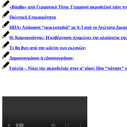
«Βόμβα» από Γερμανικό Τύπο: Γερμανοί ακροδεξιοί πάνε στ
Πολιτική Επικαιρότητα
ΗΠΑ: Απόφαση “τρικλοποδιά” με 6-3 από το Ανώτατο Δικα
Θ. Καμπαγιάννης: Η κυβέρνηση πληρώνει την αλαζονεία της 
Τι θα βγει από την κάλπη των εκλογών;
Δημοσιογράφοι ή εξουσιογράφοι;
Γαλλία – Νίκη της ακροδεξιάς στον α’ γύρο: Που “πάτησε” η