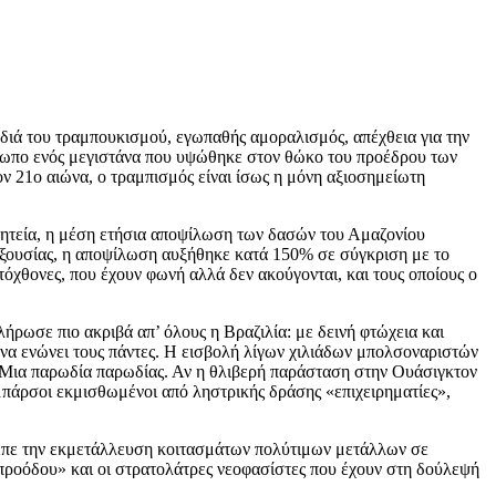
διά του τραμπουκισμού, εγωπαθής αμοραλισμός, απέχθεια για την
όσωπο ενός μεγιστάνα που υψώθηκε στον θώκο του προέδρου των
ν 21ο αιώνα, ο τραμπισμός είναι ίσως η μόνη αξιοσημείωτη
θητεία, η μέση ετήσια αποψίλωση των δασών του Αμαζονίου
εξουσίας, η αποψίλωση αυξήθηκε κατά 150% σε σύγκριση με το
τόχθονες, που έχουν φωνή αλλά δεν ακούγονται, και τους οποίους ο
ήρωσε πιο ακριβά απ’ όλους η Βραζιλία: με δεινή φτώχεια και
να ενώνει τους πάντες. Η εισβολή λίγων χιλιάδων μπολσοναριστών
. Μια παρωδία παρωδίας. Αν η θλιβερή παράσταση στην Ουάσιγκτον
μπάρσοι εκμισθωμένοι από ληστρικής δράσης «επιχειρηματίες»,
ρεπε την εκμετάλλευση κοιτασμάτων πολύτιμων μετάλλων σε
 προόδου» και οι στρατολάτρες νεοφασίστες που έχουν στη δούλεψή