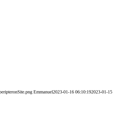
peripteronSite.png
Emmanuel
2023-01-16 06:10:19
2023-01-15