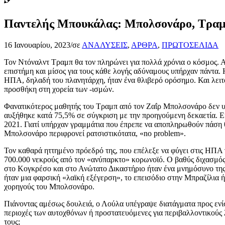
Παντελής Μπουκάλας: Μπολσονάρο, Τραμπ 
16 Ιανουαρίου, 2023
/
σε
ΑΝΑΛΥΣΕΙΣ
,
ΑΡΘΡΑ
,
ΠΡΩΤΟΣΕΛΙΔΑ
Τον Ντόναλντ Τραμπ θα τον πληρώνει για πολλά χρόνια ο κόσμος. Α
επιστήμη και μίσος για τους κάθε λογής αδύναμους υπήρχαν πάντ
ΗΠΑ, δηλαδή του πλανητάρχη, ήταν ένα θλιβερό ορόσημο. Και λειτο
προσθήκη στη χορεία των -ισμών.
Φανατικότερος μαθητής του Τραμπ από τον Ζαΐρ Μπολσονάρο δεν υπ
αυξήθηκε κατά 75,5% σε σύγκριση με την προηγούμενη δεκαετία. Ε
2021. Γιατί υπήρχαν γραμμάτια που έπρεπε να αποπληρωθούν πάση θυ
Μπολσονάρο περιφρονεί ρατσιστικότατα, «no problem».
Τον καθαρά ηττημένο πρόεδρό της, που επέλεξε να φύγει στις ΗΠΑ 
700.000 νεκρούς από τον «ανύπαρκτο» κορωνοϊό. Ο βαθύς διχασμός 
στο Κογκρέσο και στο Ανώτατο Δικαστήριο ήταν ένα μνημόσυνο της 
ήταν μια φαρσική «λαϊκή εξέγερση», το επεισόδιο στην Μπραζίλια
χορηγούς του Μπολσονάρο.
Πιάνοντας αμέσως δουλειά, ο Λούλα υπέγραψε διατάγματα προς ενί
περιοχές των αυτοχθόνων ή προστατευόμενες για περιβαλλοντικούς 
τους;