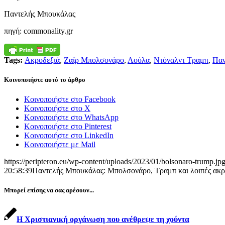
Παντελής Μπουκάλας
πηγή: commonality.gr
Tags:
Ακροδεξιά
,
Ζαΐρ Μπολσονάρο
,
Λούλα
,
Ντόναλντ Τραμπ
,
Παν
Κοινοποιήστε αυτό το άρθρο
Κοινοποιήστε στο Facebook
Κοινοποιήστε στο X
Κοινοποιήστε στο WhatsApp
Κοινοποιήστε στο Pinterest
Κοινοποιήστε στο LinkedIn
Κοινοποιήστε με Mail
https://peripteron.eu/wp-content/uploads/2023/01/bolsonaro-trump.jp
20:58:39
Παντελής Μπουκάλας: Μπολσονάρο, Τραμπ και λοιπές ακρο
Μπορεί επίσης να σας αρέσουν...
Η Χριστιανική οργάνωση που ανέθρεψε τη χούντα