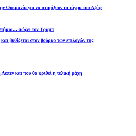
ην Ουκρανία για να στηρίξουν το τάγμα του Αζόφ
στήριο… σώζει τον Τραμπ
και βυθίζεται στον βούρκο των επιλογών της
 Λεπέν και που θα κριθεί η τελική μάχη