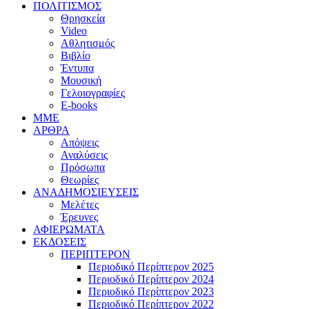
ΠΟΛΙΤΙΣΜΟΣ
Θρησκεία
Video
Αθλητισμός
Βιβλίο
Έντυπα
Μουσική
Γελοιογραφίες
E-books
MME
ΑΡΘΡΑ
Απόψεις
Αναλύσεις
Πρόσωπα
Θεωρίες
ΑΝΑΔΗΜΟΣΙΕΥΣΕΙΣ
Μελέτες
Έρευνες
ΑΦΙΕΡΩΜΑΤΑ
ΕΚΔΟΣΕΙΣ
ΠΕΡΙΠΤΕΡΟΝ
Περιοδικό Περίπτερον 2025
Περιοδικό Περίπτερον 2024
Περιοδικό Περίπτερον 2023
Περιοδικό Περίπτερον 2022