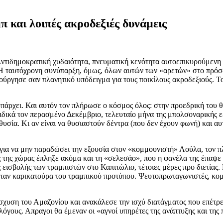
και λοιπές ακροδεξιές δυνάμεις
ντιδημοκρατική χυδαιότητα, πνευματική κενότητα αυτοεπικυρούμενη 
α. Η ταυτόχρονη συνύπαρξη, όμως, όλων αυτών των «αρετών» στο πρ
ύργησε σαν πλανητικό υπόδειγμα για τους ποικίλους ακροδεξιούς. Το
άρχει. Και αυτόν τον πλήρωσε ο κόσμος όλος: στην προεδρική του 
ιδικά τον περασμένο Δεκέμβριο, τελευταίο μήνα της μπολσοναρικής 
σία. Κι αν είναι να θυσιαστούν δέντρα (που δεν έχουν φωνή) και αυ
για να μην παραδώσει την εξουσία στον «κομμουνιστή» Λούλα, τον πλ
της χώρας έπληξε ακόμα και τη «σελεσάο», που η φανέλα της έπαψε 
εισβολής των τραμπιστών στο Καπιτώλιο, τέτοιες μέρες προ διετίας
 ήταν καρικατούρα του τραμπικού προτύπου. Ψευτοπρωταγωνιστές, κο
σχυση του Αμαζονίου και ανακάλεσε την ισχύ διατάγματος που επέτ
λόγους. Απραγοι θα έμεναν οι «αγνοί υπηρέτες της ανάπτυξης και της