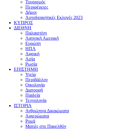
Τουρισμός
Περιφέρειες
Δήμοι
Αυτοδιοικητικές Εκλογές 2023
ΚΥΠΡΟΣ
ΔΙΕΘΝΗ
Παλαιστίνη
Λατινική Αμερική
Ευρώπη
ΗΠΑ
Αφρική
Ασία
Ρωσία
ΕΠΙΣΤΗΜΗ
Υγεία
Περιβάλλον
Οικολογία
Διατροφή
Παιδεία
Τεχνολογία
ΙΣΤΟΡΙΑ
Ανθρώπινα Δικαιώματα
Αφιερώματα
Ρομά
Ματιές στο Παρελθόν