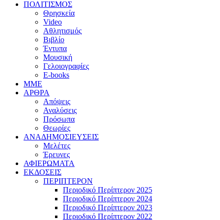
ΠΟΛΙΤΙΣΜΟΣ
Θρησκεία
Video
Αθλητισμός
Βιβλίο
Έντυπα
Μουσική
Γελοιογραφίες
E-books
MME
ΑΡΘΡΑ
Απόψεις
Αναλύσεις
Πρόσωπα
Θεωρίες
ΑΝΑΔΗΜΟΣΙΕΥΣΕΙΣ
Μελέτες
Έρευνες
ΑΦΙΕΡΩΜΑΤΑ
ΕΚΔΟΣΕΙΣ
ΠΕΡΙΠΤΕΡΟΝ
Περιοδικό Περίπτερον 2025
Περιοδικό Περίπτερον 2024
Περιοδικό Περίπτερον 2023
Περιοδικό Περίπτερον 2022