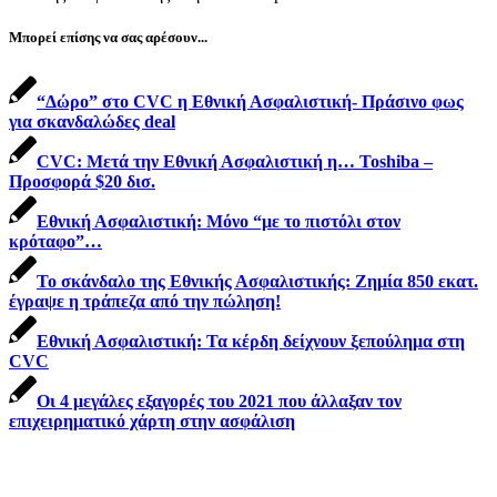
Μπορεί επίσης να σας αρέσουν...
“Δώρο” στο CVC η Εθνική Ασφαλιστική- Πράσινο φως
για σκανδαλώδες deal
CVC: Μετά την Εθνική Ασφαλιστική η… Toshiba –
Προσφορά $20 δισ.
Εθνική Ασφαλιστική: Μόνο “με το πιστόλι στον
κρόταφο”…
Το σκάνδαλο της Εθνικής Ασφαλιστικής: Ζημία 850 εκατ.
έγραψε η τράπεζα από την πώληση!
Εθνική Ασφαλιστική: Τα κέρδη δείχνουν ξεπούλημα στη
CVC
Οι 4 μεγάλες εξαγορές του 2021 που άλλαξαν τον
επιχειρηματικό χάρτη στην ασφάλιση