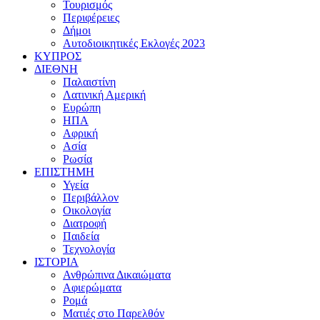
Τουρισμός
Περιφέρειες
Δήμοι
Αυτοδιοικητικές Εκλογές 2023
ΚΥΠΡΟΣ
ΔΙΕΘΝΗ
Παλαιστίνη
Λατινική Αμερική
Ευρώπη
ΗΠΑ
Αφρική
Ασία
Ρωσία
ΕΠΙΣΤΗΜΗ
Υγεία
Περιβάλλον
Οικολογία
Διατροφή
Παιδεία
Τεχνολογία
ΙΣΤΟΡΙΑ
Ανθρώπινα Δικαιώματα
Αφιερώματα
Ρομά
Ματιές στο Παρελθόν