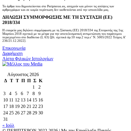
Τα άρθρα που δημοσιεύονται στο Peripteron.eu, απηχούν και μόνον τις απόψεις των
αρθρογράφων και σε καμία περίπτωση δεν υιοθετούνται από την ιστοσελίδα μας.
ΔΗΛΩΣΗ ΣΥΜΜΟΡΦΩΣΗΣ ΜΕ ΤΗ ΣΥΣΤΑΣΗ (ΕΕ)
2018/334
Η εταιρεία μας δηλώνει συμμόρφωση με τη Σύσταση (ΕΕ) 2018/334 της Επιτροπής της 1ης
Μαρτίου 2018 σχετικά με τα μέτρα για την αποτελεσματική αντιμετώπιση του παράνομου
περιεχομένου στο διαδίκτυο (L 63) [βλ. σχετικά άρ.10 παρ.2 περ.ε’ Ν. 5005/2022 Τεύχος A’
236/21.12.2022].
Επικοινωνία
Διαφήμιση
Λίστα Φιλικών Ιστολογίων
Αύγουστος 2026
Δ
Τ
Τ
Π
Π
Σ
Κ
1
2
3
4
5
6
7
8
9
10
11
12
13
14
15
16
17
18
19
20
21
22
23
24
25
26
27
28
29
30
31
« Ιούλ
© ΠΕΡΙΠΤΕΡΟΝ 2022-
2026 | Με την Επιφύλαξη Παντός