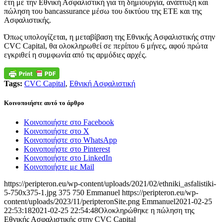
έτη με την Εθνική Ασφαλιστική για τη δημιουργία, ανάπτυξη και
πώληση του bancassurance μέσω του δικτύου της ΕΤΕ και της
Ασφαλιστικής.
Όπως υπολογίζεται, η μεταβίβαση της Εθνικής Ασφαλιστικής στην
CVC Capital, θα ολοκληρωθεί σε περίπου 6 μήνες, αφού πρώτα
εγκριθεί η συμφωνία από τις αρμόδιες αρχές.
Tags:
CVC Capital
,
Εθνική Ασφαλιστική
Κοινοποιήστε αυτό το άρθρο
Κοινοποιήστε στο Facebook
Κοινοποιήστε στο X
Κοινοποιήστε στο WhatsApp
Κοινοποιήστε στο Pinterest
Κοινοποιήστε στο LinkedIn
Κοινοποιήστε με Mail
https://peripteron.eu/wp-content/uploads/2021/02/ethniki_asfalistiki-
5-750x375-1.jpg
375
750
Emmanuel
https://peripteron.eu/wp-
content/uploads/2023/11/peripteronSite.png
Emmanuel
2021-02-25
22:53:18
2021-02-25 22:54:48
Ολοκληρώθηκε η πώληση της
Εθνικής Ασφαλιστικής στην CVC Capital