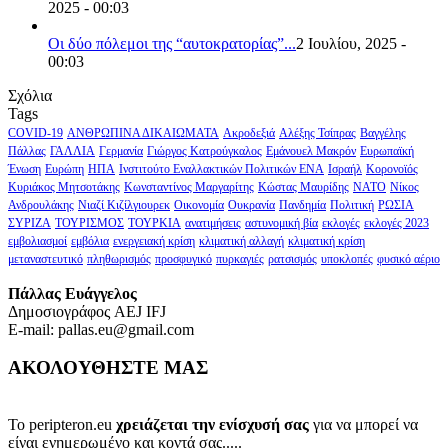
2025 - 00:03
Οι δύο πόλεμοι της “αυτοκρατορίας”...
2 Ιουλίου, 2025 -
00:03
Σχόλια
Tags
COVID-19
ΑΝΘΡΩΠΙΝΑ ΔΙΚΑΙΩΜΑΤΑ
Ακροδεξιά
Αλέξης Τσίπρας
Βαγγέλης
Πάλλας
ΓΑΛΛΙΑ
Γερμανία
Γιώργος Κατρούγκαλος
Εμάνουελ Μακρόν
Ευρωπαϊκή
Ένωση
Ευρώπη
ΗΠΑ
Ινστιτούτο Εναλλακτικών Πολιτικών ΕΝΑ
Ισραήλ
Κορονοϊός
Κυριάκος Μητσοτάκης
Κωνσταντίνος Μαργαρίτης
Κώστας Μαυρίδης
ΝΑΤΟ
Νίκος
Ανδρουλάκης
Νιαζί Κιζίλγιουρεκ
Οικονομία
Ουκρανία
Πανδημία
Πολιτική
ΡΩΣΙΑ
ΣΥΡΙΖΑ
ΤΟΥΡΙΣΜΟΣ
ΤΟΥΡΚΙΑ
ανατιμήσεις
αστυνομική βία
εκλογές
εκλογές 2023
εμβολιασμοί
εμβόλια
ενεργειακή κρίση
κλιματική αλλαγή
κλιματική κρίση
μεταναστευτικό
πληθωρισμός
προσφυγικό
πυρκαγιές
ρατσισμός
υποκλοπές
φυσικό αέριο
Πάλλας Ευάγγελος
Δημοσιογράφος AEJ ΙFJ
E-mail: pallas.eu@gmail.com
ΑΚΟΛΟΥΘΗΣΤΕ ΜΑΣ
Το peripteron.eu
χρειάζεται την ενίσχυσή σας
για να μπορεί να
είναι ενημερωμένο και κοντά σας.....