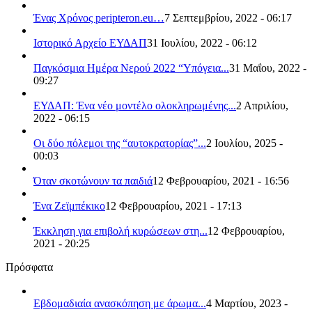
Ένας Χρόνος peripteron.eu…
7 Σεπτεμβρίου, 2022 - 06:17
Ιστορικό Αρχείο ΕΥΔΑΠ
31 Ιουλίου, 2022 - 06:12
Παγκόσμια Ημέρα Νερού 2022 “Υπόγεια...
31 Μαΐου, 2022 -
09:27
ΕΥΔΑΠ: Ένα νέο μοντέλο ολοκληρωμένης...
2 Απριλίου,
2022 - 06:15
Οι δύο πόλεμοι της “αυτοκρατορίας”...
2 Ιουλίου, 2025 -
00:03
Όταν σκοτώνουν τα παιδιά
12 Φεβρουαρίου, 2021 - 16:56
Ένα Ζεϊμπέκικο
12 Φεβρουαρίου, 2021 - 17:13
Έκκληση για επιβολή κυρώσεων στη...
12 Φεβρουαρίου,
2021 - 20:25
Πρόσφατα
Εβδομαδιαία ανασκόπηση με άρωμα...
4 Μαρτίου, 2023 -