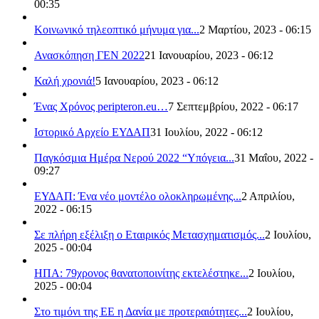
00:35
Κοινωνικό τηλεοπτικό μήνυμα για...
2 Μαρτίου, 2023 - 06:15
Ανασκόπηση ΓΕΝ 2022
21 Ιανουαρίου, 2023 - 06:12
Καλή χρονιά!
5 Ιανουαρίου, 2023 - 06:12
Ένας Χρόνος peripteron.eu…
7 Σεπτεμβρίου, 2022 - 06:17
Ιστορικό Αρχείο ΕΥΔΑΠ
31 Ιουλίου, 2022 - 06:12
Παγκόσμια Ημέρα Νερού 2022 “Υπόγεια...
31 Μαΐου, 2022 -
09:27
ΕΥΔΑΠ: Ένα νέο μοντέλο ολοκληρωμένης...
2 Απριλίου,
2022 - 06:15
Σε πλήρη εξέλιξη ο Εταιρικός Μετασχηματισμός...
2 Ιουλίου,
2025 - 00:04
ΗΠΑ: 79χρονος θανατοποινίτης εκτελέστηκε...
2 Ιουλίου,
2025 - 00:04
Στο τιμόνι της ΕΕ η Δανία με προτεραιότητες...
2 Ιουλίου,