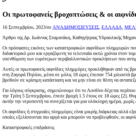
Οι πρωτοφανείς βροχοπτώσεις & οι αιφνίδ
16 Σεπτεμβρίου, 2023
/
σε
ΑΝΑΔΗΜΟΣΙΕΥΣΕΙΣ
,
ΕΛΛΑΔΑ
,
ΜΕΛ
Άρθρο της Δρ. Ιωάννας Σταματάκη, Καθηγήτριας Υδραυλικής Μηχαν
Οι πρόσφατες εικόνες των καταστροφικών αιφνίδιων πλημμυρών που
διδακτορικό μου και εργαζόμενη τα τελευταία οκτώ χρόνια στον τομ
υπενθύμιση των ευρύτερων περιβαλλοντικών προκλήσεων που αντιμ
Αυτές οι πρωτοφανείς αιφνίδιες πλημμύρες προκλήθηκαν από τις βρο
στη Ζαγορά Πηλίου, μέσα σε μόλις 18 ώρες έπεσαν 754 χιλιοστά β
βρεθούν σε κρίσιμη κατάσταση και να μην είναι σε θέση να ανταπεξ
Για λόγους σύγκρισης, σημειώνουμε ότι το Λονδίνο δέχεται περίπου 
την Τρίτη 5 Σεπτεμβρίου, έπεσε βροχή 1.5 έτους σε 18 ώρες [2]. Θυ
αυτήν την νεροποντή να συνεχίζεται για μια ολόκληρη ημέρα, χωρίς 
Οι αιφνίδιες ή στιγμιαίες πλημμύρες είναι μικρής διάρκειας αλλά ε
οποίες εξελίσσονται πιο αργά και μπορούν να προβλεφθούν, οι αιφν
Καταστροφικές επιδράσεις