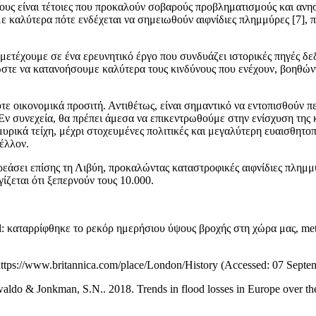
ς τους είναι τέτοιες που προκαλούν σοβαρούς προβληματισμούς και ανη
καλύτερα πότε ενδέχεται να σημειωθούν αιφνίδιες πλημμύρες [7], ποι
τέχουμε σε ένα ερευνητικό έργο που συνδυάζει ιστορικές πηγές δε
στε να κατανοήσουμε καλύτερα τους κινδύνους που ενέχουν, βοηθώντ
ε οικονομικά προσιτή. Αντιθέτως, είναι σημαντικό να εντοπισθούν πε
Εν συνεχεία, θα πρέπει άμεσα να επικεντρωθούμε στην ενίσχυση της 
ρικά τείχη, μέχρι στοχευμένες πολιτικές και μεγαλύτερη ευαισθητοπ
έλλον.
ρεάσει επίσης τη Λιβύη, προκαλώντας καταστροφικές αιφνίδιες πλημμ
ίζεται ότι ξεπερνούν τους 10.000.
: καταρρίφθηκε το ρεκόρ ημερήσιου ύψους βροχής στη χώρα μας, meteo.
 https://www.britannica.com/place/London/History (Accessed: 07 Septe
aldo & Jonkman, S.N.. 2018. Trends in flood losses in Europe over th