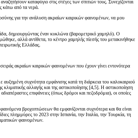
αναζητήσουν καταφύγιο στις στέγες των σπιτιών τους. Συνεχίζονται
ς κάτω από τα νερά.
οσύνης για την ανάλυση ακραίων καιρικών φαινομένων, να μου
λλάδα, δημιουργώντας έναν κυκλώνα (βαρομετρικό χαμηλό). Ο
ώθηκε, αλλά αντίθετα, το κέντρο χαμηλής πίεσής του μετακινήθηκε
ηπειρωτικής Ελλάδας.
ς σειράς ακραίων καιρικών φαινομένων που έχουν γίνει εντονότερα
με αυξημένη συχνότητα εμφάνισης κατά τη διάρκεια του καλοκαιριού
 κλιματικής αλλαγής και της αστικοποίησης [4,5]. Η αστικοποίηση
 αδιαπέραστες επιφάνειες (όπως δρόμοι και πεζοδρόμια), οι οποίες
α φαινόμενα βροχοπτώσεων θα εμφανίζονται συχνότερα και θα είναι
ιες πλημμύρες το 2023 στην Ισπανία, την Ιταλία, την Τουρκία, τη
λιματικών φαινομένων.