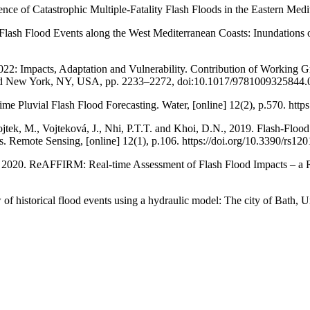
nce of Catastrophic Multiple-Fatality Flash Floods in the Eastern Med
021. Flash Flood Events along the West Mediterranean Coasts: Inundatio
2: Impacts, Adaptation and Vulnerability. Contribution of Working Gro
nd New York, NY, USA, pp. 2233–2272, doi:10.1017/9781009325844.
ime Pluvial Flash Flood Forecasting. Water, [online] 12(2), p.570. htt
Vojtek, M., Vojteková, J., Nhi, P.T.T. and Khoi, D.N., 2019. Flash-Flo
Remote Sensing, [online] 12(1), p.106. https://doi.org/10.3390/rs12
 D., 2020. ReAFFIRM: Real-time Assessment of Flash Flood Impacts – a 
w of historical flood events using a hydraulic model: The city of Bath