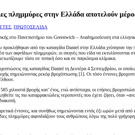
ιες πλημμύρες στην Ελλάδα αποτελούν μέρο
ΕΤΕΣ
,
ΠΡΩΤΟΣΕΛΙΔΑ
ικής στο Πανεπιστήμιο του Greenwich – Αναδημοσίευση στα ελληνικ
 προκλήθηκαν από την καταιγίδα Daniel στην Ελλάδα χτύπησαν την 
έα των αιφνίδιων πλημμυρών, οι σκηνές που είδα να εκτυλίσσονται στ
ετωπίζουμε τόσο σε τοπική όσο και σε παγκόσμια κλίμακα.
χοπτώσεις της καταιγίδας Daniel τη Δευτέρα 4 Σεπτεμβρίου, οι οποίε
ροχής σημειώνοντας ρεκόρ βροχόπτωσης [1]. Οι τόσο έντονες βροχοπ
έλθουν.
585 χιλιοστά βροχής κατ’ έτος, ενώ αντίστοιχα, οι ετήσιες βροχοπτώ
μηθείτε τις πιο καταρρακτώδεις νεροποντές που έχετε ζήσει, όταν «αν
διακοπή.
ξαιρετικά έντονες, και συνήθως σημειώνονται εντός έξι ωρών μετά από 
ίδιες πλημμύρες αιφνιδιάζουν τους ανθρώπους λόγω της πολύ γρήγορης