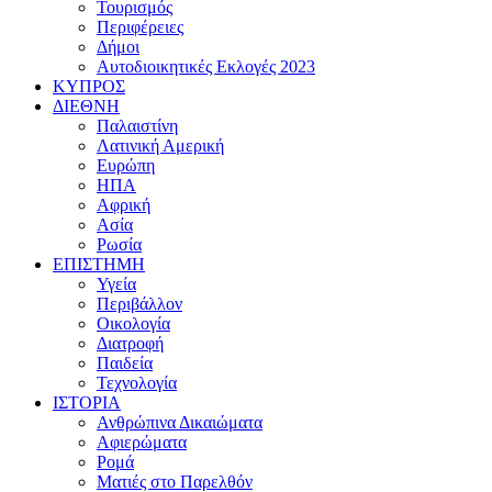
Τουρισμός
Περιφέρειες
Δήμοι
Αυτοδιοικητικές Εκλογές 2023
ΚΥΠΡΟΣ
ΔΙΕΘΝΗ
Παλαιστίνη
Λατινική Αμερική
Ευρώπη
ΗΠΑ
Αφρική
Ασία
Ρωσία
ΕΠΙΣΤΗΜΗ
Υγεία
Περιβάλλον
Οικολογία
Διατροφή
Παιδεία
Τεχνολογία
ΙΣΤΟΡΙΑ
Ανθρώπινα Δικαιώματα
Αφιερώματα
Ρομά
Ματιές στο Παρελθόν