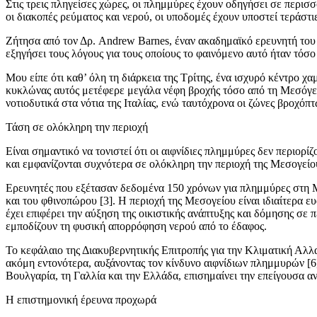
Στις τρεις πληγείσες χώρες, οι πλημμύρες έχουν οδηγήσει σε περισ
οι διακοπές ρεύματος και νερού, οι υποδομές έχουν υποστεί τεράστι
Ζήτησα από τον Δρ. Andrew Barnes, έναν ακαδημαϊκό ερευνητή του
εξηγήσει τους λόγους για τους οποίους το φαινόμενο αυτό ήταν τόσο
Μου είπε ότι καθ’ όλη τη διάρκεια της Τρίτης, ένα ισχυρό κέντρο
κυκλώνας αυτός μετέφερε μεγάλα νέφη βροχής τόσο από τη Μεσόγει
νοτιοδυτικά στα νότια της Ιταλίας, ενώ ταυτόχρονα οι ζώνες βροχό
Τάση σε ολόκληρη την περιοχή
Είναι σημαντικό να τονιστεί ότι οι αιφνίδιες πλημμύρες δεν περιορ
και εμφανίζονται συχνότερα σε ολόκληρη την περιοχή της Μεσογείο
Ερευνητές που εξέτασαν δεδομένα 150 χρόνων για πλημμύρες στη Με
και του φθινοπώρου [3]. Η περιοχή της Μεσογείου είναι ιδιαίτερα 
έχει επιφέρει την αύξηση της οικιστικής ανάπτυξης και δόμησης σε π
εμποδίζουν τη φυσική απορρόφηση νερού από το έδαφος.
Το κεφάλαιο της Διακυβερνητικής Επιτροπής για την Κλιματική Αλλα
ακόμη εντονότερα, αυξάνοντας τον κίνδυνο αιφνίδιων πλημμυρών [6]
Βουλγαρία, τη Γαλλία και την Ελλάδα, επισημαίνει την επείγουσα 
Η επιστημονική έρευνα προχωρά