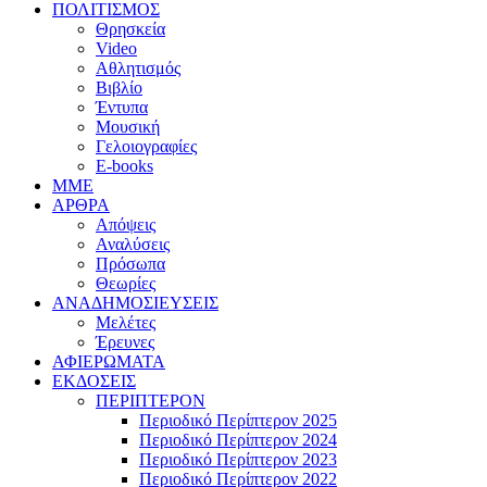
ΠΟΛΙΤΙΣΜΟΣ
Θρησκεία
Video
Αθλητισμός
Βιβλίο
Έντυπα
Μουσική
Γελοιογραφίες
E-books
MME
ΑΡΘΡΑ
Απόψεις
Αναλύσεις
Πρόσωπα
Θεωρίες
ΑΝΑΔΗΜΟΣΙΕΥΣΕΙΣ
Μελέτες
Έρευνες
ΑΦΙΕΡΩΜΑΤΑ
ΕΚΔΟΣΕΙΣ
ΠΕΡΙΠΤΕΡΟΝ
Περιοδικό Περίπτερον 2025
Περιοδικό Περίπτερον 2024
Περιοδικό Περίπτερον 2023
Περιοδικό Περίπτερον 2022