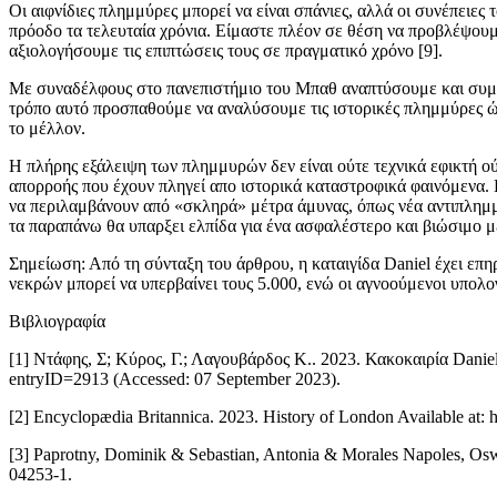
Οι αιφνίδιες πλημμύρες μπορεί να είναι σπάνιες, αλλά οι συνέπειε
πρόοδο τα τελευταία χρόνια. Είμαστε πλέον σε θέση να προβλέψουμε 
αξιολογήσουμε τις επιπτώσεις τους σε πραγματικό χρόνο [9].
Με συναδέλφους στο πανεπιστήμιο του Μπαθ αναπτύσουμε και συμμε
τρόπο αυτό προσπαθούμε να αναλύσουμε τις ιστορικές πλημμύρες ώ
το μέλλον.
Η πλήρης εξάλειψη των πλημμυρών δεν είναι ούτε τεχνικά εφικτή ούτ
απορροής που έχουν πληγεί απο ιστορικά καταστροφικά φαινόμενα. 
να περιλαμβάνουν από «σκληρά» μέτρα άμυνας, όπως νέα αντιπλημμυ
τα παραπάνω θα υπαρξει ελπίδα για ένα ασφαλέστερο και βιώσιμο μ
Σημείωση: Από τη σύνταξη του άρθρου, η καταιγίδα Daniel έχει επη
νεκρών μπορεί να υπερβαίνει τους 5.000, ενώ οι αγνοούμενοι υπολογ
Βιβλιογραφία
[1] Ντάφης, Σ; Κύρος, Γ.; Λαγουβάρδος Κ.. 2023. Κακοκαιρία Daniel
entryID=2913 (Accessed: 07 September 2023).
[2] Encyclopædia Britannica. 2023. History of London Available at:
[3] Paprotny, Dominik & Sebastian, Antonia & Morales Napoles, Osw
04253-1.