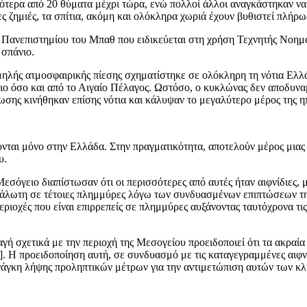
σότερα από 20 θύματα μέχρι τώρα, ενώ πολλοί άλλοι αναγκάστηκαν να 
ες ζημιές, τα σπίτια, ακόμη και ολόκληρα χωριά έχουν βυθιστεί πλήρω
 Πανεπιστημίου του Μπαθ που ειδικεύεται στη χρήση Τεχνητής Νοημ
 σπάνιο.
 χαμηλής ατμοσφαιρικής πίεσης σχηματίστηκε σε ολόκληρη τη νότια Ε
ο όσο και από το Αιγαίο Πέλαγος. Ωστόσο, ο κυκλώνας δεν αποδυναμ
πτωσης κινήθηκαν επίσης νότια και κάλυψαν το μεγαλύτερο μέρος της 
ίζονται μόνο στην Ελλάδα. Στην πραγματικότητα, αποτελούν μέρος μια
υ.
σόγειο διαπίστωσαν ότι οι περισσότερες από αυτές ήταν αιφνίδιες, 
ευάλωτη σε τέτοιες πλημμύρες λόγω των συνδυασμένων επιπτώσεων της
εριοχές που είναι επιρρεπείς σε πλημμύρες αυξάνοντας ταυτόχρονα τις
γή σχετικά με την περιοχή της Μεσογείου προειδοποιεί ότι τα ακραί
. Η προειδοποίηση αυτή, σε συνδυασμό με τις καταγεγραμμένες αιφνίδ
ανάγκη λήψης προληπτικών μέτρων για την αντιμετώπιση αυτών των κ