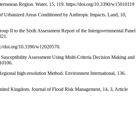
iterranean Region. Water, 15, 119. https://doi.org/10.3390/w15010119
ns of Urbanized Areas Conditioned by Anthropic Impacts. Land, 10,
up II to the Sixth Assessment Report of the Intergovernmental Panel
021.
ps://doi.org/10.3390/w12020570.
od Susceptibility Assessment Using Multi-Criteria Decision Making and
010106.
Regional high-resolution Method. Environnent International, 136.
, United Kingdom. Journal of Flood Risk Management, 14, 3, Article