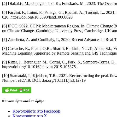
[4] Diakakis, M.; Papagiannaki, K.; Fouskaris, M.. 2023. The Occurre
[5] Faccini, F.; Luino, F.; Paliaga, G.; Roccati, A.; Turconi, L.. 2
620. https://doi.org/10.3390/land10060620
[6] IPCC. 2022. CCP4: Mediterranean Region. In: Climate Change 202
on Climate Change. Cambridge University Press, Cambridge, UK a
[7] Zanchetta, A. and Coulibaly, P., 2020. Recent Advances in Real-T
[8] Costache, R., Pham, Q.B., Sharifi, E., Linh, N.T.T., Abba, S.I., 
Machine Learning Supported by Remote Sensing and GIS Techniques. 
[9] Ritter, J., Berenguer, M., Corral, C., Park, S., Sempere-Torres,
https://doi.org/10.1016/j.envint.2019.105375 .
[10] Stamataki, I., Kjeldsen, T.R., 2021. Reconstructing the peak flo
Number: e12719. DOI: doi.org/10.1111/jfr3.12719
Κοινοποιήστε αυτό το άρθρο
Κοινοποιήστε στο Facebook
Κοινοποιήστε στο X