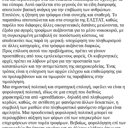
πιο εύπορα. Αυτό οφείλεται στο γεγονός ότι τα είδη διατροφής
αποτελούν βασική ανάγκη για την επιβίωση των ανθρώπων.
Επιπλέον, η ζήτηση για τρόφιμα είναι συνεχής και σταθερή. Το
παραπάνω αποτυπώνεται και στα στοιχεία της ΕΛΣΤΑΤ, καθώς
παρόλο που διάφορες άλλες οικογενειακές δαπάνες μειώνονται, τα
έξοδα για αγορές τροφίμων αυξάνονται για το μέσο νοικοκυριό, με
τη συγκεκριμένη μεταβολή σε ποσόστωση κόστους, να
αποδεικνύει πως παρά τη -μερική- υποχώρηση του πληθωρισμού
σε άλλες κατηγορίες, στα τρόφιμα αυξάνεται διαρκώς.
Προς επίλυση αυτού του προβλήματος, πρέπει να γίνουν
προσπάθειες από τους εμπλεκόμενους φορείς. Οι κυβερνητικές
αρχές πρέπει να λάβουν μέτρα για την προστασία των
καταναλωτών και την αντιμετώπιση της αισχροκερδείας. Ένας
τρόπος είναι η ενίσχυση των αρχών ελέγχου και επιθεώρησης για
να προλαμβάνουν και να τιμωρούν τις παραβάσεις στην
τιμολόγηση.
Μια σημαντική πολιτική και στρατηγική επιλογή, οφείλει να είναι η
φορολογική πολιτική, ιδίως σε μια εποχή που διεθνώς
χαρακτηρίζεται από «greedflation», δηλαδή από πληθωρισμό
κερδών, καθώς, σε αντίθεση με φαινόμενα άλλων δεκαετιών, η
συμβολή των μισθών στο πληθωριστικό φαινόμενο σήμερα είναι
αμελητέα. Μια προοδευτική φορολογική πολιτική μπορεί να
περιλαμβάνει αύξηση των φόρων επί των υπερκερδών των
επιχειρήσεων στον τομέα τροφίμων. Βεβαίως, φορολόγηση επί των
υπερκερδών θα έπρεπε να γίνει και σε άλλους κλάδους όπως για