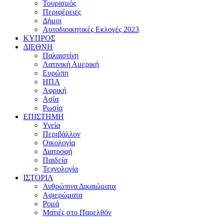
Τουρισμός
Περιφέρειες
Δήμοι
Αυτοδιοικητικές Εκλογές 2023
ΚΥΠΡΟΣ
ΔΙΕΘΝΗ
Παλαιστίνη
Λατινική Αμερική
Ευρώπη
ΗΠΑ
Αφρική
Ασία
Ρωσία
ΕΠΙΣΤΗΜΗ
Υγεία
Περιβάλλον
Οικολογία
Διατροφή
Παιδεία
Τεχνολογία
ΙΣΤΟΡΙΑ
Ανθρώπινα Δικαιώματα
Αφιερώματα
Ρομά
Ματιές στο Παρελθόν