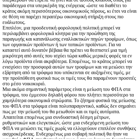
παράδειγμα στα υπερκέρδη της ενέργειας -ώστε να διαθέτει το
κράτος ακόμη περισσότερους οικονομικούς πόρους, κι έτσι να είναι
σε θέση να παρέχει περαιτέρω οικονομική στήριξη στους πιο
ευάλωτους.
Επιπλέον, μια προοδευτική φορολογική πολιτική μπορεί να
περιλαμβάνει φορολογικά κίνητρα για την προώθηση της
παραγωγής και κατανάλωσης εναλλακτικών πηγών τροφίμων, όπως
των οργανικών προϊόντων ή των τοπικών προϊόντων. Για να
καταστεί αυτό δυνατόν βέβαια θα πρέπει να θεσπιστεί μια τιμή
μικρότερη από αυτές που ισχύει τώρα καθώς μερικές φορές τα εν
λόγω προϊόντα είναι ακριβότερα. Επομένως, το κράτος μπορεί να
ενισχύσει την προσφορά αυτών των τροφίμων και να μειώσει την
εξάρτηση από τα τρόφιμα που υπόκεινται σε αυξημένες τιμές, με
την προϋπόθεση φυσικά πως οι τιμές τους θα παραμένουν προσιτές
στο μέσο νοικοκυριό.
Μια ακόμα σημαντική παράμετρος είναι η μείωση του ΦΠΑ στα
τρόφιμα, του έμμεσου δηλαδή φόρου που πλήττει περισσότερο τα
χαμηλότερα οικονομικά στρώματα. Το ζήτημα φυσικά της μείωσης
του ΦΠΑ στα τρόφιμα είναι πολυπαραγοντικό, καθώς δεν σημαίνει
πως με την μείωσή του θα μειωθούν και οι τιμές αυτόματα.
Απαιτείται επομένως μια συνδυαστική δέσμη μέτρων,
ρυθμιστικών και ελεγκτικών, ώστε μια ενδεχόμενη μείωση του
ΦΠΑ να μειώσει τις τιμές χωρίς να ελλοχεύουν επιπλέον συνθήκες
αισχροκέρδειας. Ενδεχομένως μια σοβαρή πολιτική θα ήταν να