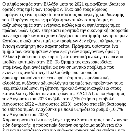
Ο πληθωρισμός στην Ελλάδα μετά το 2021 εμφανίζεται ιδιαίτερα
ορατός στις τιμές των τροφίμων. Ένας από τους κύριους
παράγοντες είναι η αύξηση του κόστους παραγωγής και διανομής
του. Παράγοντες όπως η αύξηση των τιμών στα τρόφιμα, οι
αυξημένες τιμές στην ενέργεια, καθώς και οι υψηλότερες τιμές
πρώτων υλών έχουν επηρεάσει αρνητικά την οικονομική ισορροπία
των επιχειρήσεων και έχουν οδηγήσει σε ανατίμηση των τροφίμων.
Ωστόσο, η αυξημένη τιμή των τροφίμων δεν εξηγεί πλήρως την
έντονη ανατίμηση που παρατηρείται. Πράγματι, υφίσταται ένα
τμήμα των ανατιμήσεων λόγω εξωγενών παραγόντων, όμως η
Ελλάδα βρίσκεται στην κορυφή -σε αρνητική αναλογία επιπέδου
μισθών και τιμών στην ΕΕ. Το ζήτημα της αισχροκερδείας
επομένως, έχει αναδειχθεί ως ένα σημαντικό πρόβλημα που
εντείνει τις ανισότητες. Πολλοί άνθρωποι οι οποίοι
δραστηριοποιούνται σε ένα ευρύ φάσμα της εφοδιαστικής
αλυσίδας, αυξάνουν αδικαιολόγητα τις τιμές των προϊόντων τους
-εκμεταλλευόμενοι τη ζήτηση, προκαλώντας ανασφάλεια στους
καταναλωτές. Βάσει των στοιχείων της ΕΛΣΤΑΤ, ο πληθωρισμός
τον Αύγουστο του 2023 ανήλθε στο 2,7% (ετήσια μεταβολή
Αύγουστος 2022 – Αύγουστος 2023), ωστόσο στα είδη διατροφής
το επίπεδο τιμών ενισχύθηκε με πολύ υψηλότερο ρυθμό (10,7%
τον Αύγουστο του 2023).
Χαρακτηριστικό είναι πως λόγω της ανελαστικότητας που έχουν τα
είδη διατροφής, η ποσοστιαία δαπάνη σε τρόφιμα αυξάνεται όλο
ένα και περισσότερο στα πιο ευάλωτα νοικοκυριά σε σχέση με τα