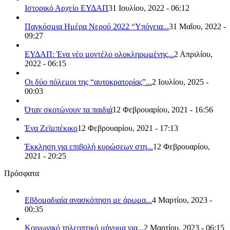
Ιστορικό Αρχείο ΕΥΔΑΠ
31 Ιουλίου, 2022 - 06:12
Παγκόσμια Ημέρα Νερού 2022 “Υπόγεια...
31 Μαΐου, 2022 -
09:27
ΕΥΔΑΠ: Ένα νέο μοντέλο ολοκληρωμένης...
2 Απριλίου,
2022 - 06:15
Οι δύο πόλεμοι της “αυτοκρατορίας”...
2 Ιουλίου, 2025 -
00:03
Όταν σκοτώνουν τα παιδιά
12 Φεβρουαρίου, 2021 - 16:56
Ένα Ζεϊμπέκικο
12 Φεβρουαρίου, 2021 - 17:13
Έκκληση για επιβολή κυρώσεων στη...
12 Φεβρουαρίου,
2021 - 20:25
Πρόσφατα
Εβδομαδιαία ανασκόπηση με άρωμα...
4 Μαρτίου, 2023 -
00:35
Κοινωνικό τηλεοπτικό μήνυμα για...
2 Μαρτίου, 2023 - 06:15