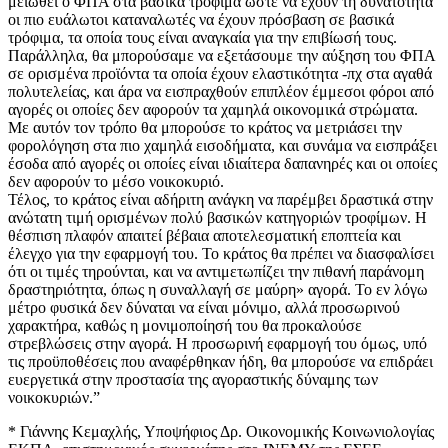
μειωθεί ο ΦΠΑ στα βασικά τρόφιμα ώστε να έχουν τη δυνατότητα
οι πιο ευάλωτοι καταναλωτές να έχουν πρόσβαση σε βασικά
τρόφιμα, τα οποία τους είναι αναγκαία για την επιβίωσή τους.
Παράλληλα, θα μπορούσαμε να εξετάσουμε την αύξηση του ΦΠΑ
σε ορισμένα προϊόντα τα οποία έχουν ελαστικότητα -πχ στα αγαθά
πολυτελείας, και άρα να εισπραχθούν επιπλέον έμμεσοι φόροι από
αγορές οι οποίες δεν αφορούν τα χαμηλά οικονομικά στρώματα.
Με αυτόν τον τρόπο θα μπορούσε το κράτος να μετριάσει την
φορολόγηση στα πιο χαμηλά εισοδήματα, και συνάμα να εισπράξει
έσοδα από αγορές οι οποίες είναι ιδιαίτερα δαπανηρές και οι οποίες
δεν αφορούν το μέσο νοικοκυριό.
Τέλος, το κράτος είναι αδήριτη ανάγκη να παρέμβει δραστικά στην
ανώτατη τιμή ορισμένων πολύ βασικών κατηγοριών τροφίμων. Η
θέσπιση πλαφόν απαιτεί βέβαια αποτελεσματική εποπτεία και
έλεγχο για την εφαρμογή του. Το κράτος θα πρέπει να διασφαλίσει
ότι οι τιμές τηρούνται, και να αντιμετωπίζει την πιθανή παράνομη
δραστηριότητα, όπως η συναλλαγή σε μαύρη» αγορά. Το εν λόγω
μέτρο φυσικά δεν δύναται να είναι μόνιμο, αλλά προσωρινού
χαρακτήρα, καθώς η μονιμοποίησή του θα προκαλούσε
στρεβλώσεις στην αγορά. Η προσωρινή εφαρμογή του όμως, υπό
τις προϋποθέσεις που αναφέρθηκαν ήδη, θα μπορούσε να επιδράει
ευεργετικά στην προστασία της αγοραστικής δύναμης των
νοικοκυριών.”
* Γιάννης Κεμαχλής, Υποψήφιος Δρ. Οικονομικής Κοινωνιολογίας