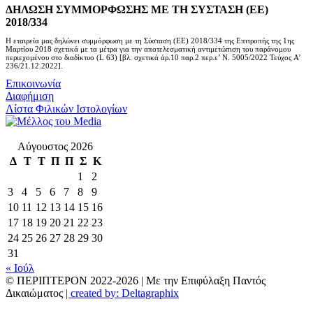
ΔΗΛΩΣΗ ΣΥΜΜΟΡΦΩΣΗΣ ΜΕ ΤΗ ΣΥΣΤΑΣΗ (ΕΕ)
2018/334
Η εταιρεία μας δηλώνει συμμόρφωση με τη Σύσταση (ΕΕ) 2018/334 της Επιτροπής της 1ης
Μαρτίου 2018 σχετικά με τα μέτρα για την αποτελεσματική αντιμετώπιση του παράνομου
περιεχομένου στο διαδίκτυο (L 63) [βλ. σχετικά άρ.10 παρ.2 περ.ε’ Ν. 5005/2022 Τεύχος A’
236/21.12.2022].
Επικοινωνία
Διαφήμιση
Λίστα Φιλικών Ιστολογίων
Αύγουστος 2026
Δ
Τ
Τ
Π
Π
Σ
Κ
1
2
3
4
5
6
7
8
9
10
11
12
13
14
15
16
17
18
19
20
21
22
23
24
25
26
27
28
29
30
31
« Ιούλ
© ΠΕΡΙΠΤΕΡΟΝ 2022-
2026 | Με την Επιφύλαξη Παντός
Δικαιώματος
| created by: Deltagraphix