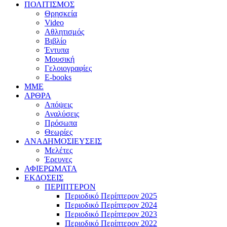
ΠΟΛΙΤΙΣΜΟΣ
Θρησκεία
Video
Αθλητισμός
Βιβλίο
Έντυπα
Μουσική
Γελοιογραφίες
E-books
MME
ΑΡΘΡΑ
Απόψεις
Αναλύσεις
Πρόσωπα
Θεωρίες
ΑΝΑΔΗΜΟΣΙΕΥΣΕΙΣ
Μελέτες
Έρευνες
ΑΦΙΕΡΩΜΑΤΑ
ΕΚΔΟΣΕΙΣ
ΠΕΡΙΠΤΕΡΟΝ
Περιοδικό Περίπτερον 2025
Περιοδικό Περίπτερον 2024
Περιοδικό Περίπτερον 2023
Περιοδικό Περίπτερον 2022