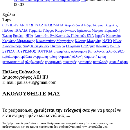
00:03
Σχόλια
Tags
COVID-19
ΑΝΘΡΩΠΙΝΑ ΔΙΚΑΙΩΜΑΤΑ
Ακροδεξιά
Αλέξης Τσίπρας
Βαγγέλης
Πάλλας
ΓΑΛΛΙΑ
Γερμανία
Γιώργος Κατρούγκαλος
Εμάνουελ Μακρόν
Ευρωπαϊκή
Ένωση
Ευρώπη
ΗΠΑ
Ινστιτούτο Εναλλακτικών Πολιτικών ΕΝΑ
Ισραήλ
Κορονοϊός
Κυριάκος Μητσοτάκης
Κωνσταντίνος Μαργαρίτης
Κώστας Μαυρίδης
ΝΑΤΟ
Νίκος
Ανδρουλάκης
Νιαζί Κιζίλγιουρεκ
Οικονομία
Ουκρανία
Πανδημία
Πολιτική
ΡΩΣΙΑ
ΣΥΡΙΖΑ
ΤΟΥΡΙΣΜΟΣ
ΤΟΥΡΚΙΑ
ανατιμήσεις
αστυνομική βία
εκλογές
εκλογές 2023
εμβολιασμοί
εμβόλια
ενεργειακή κρίση
κλιματική αλλαγή
κλιματική κρίση
μεταναστευτικό
πληθωρισμός
προσφυγικό
πυρκαγιές
ρατσισμός
υποκλοπές
φυσικό αέριο
Πάλλας Ευάγγελος
Δημοσιογράφος AEJ ΙFJ
E-mail: pallas.eu@gmail.com
ΑΚΟΛΟΥΘΗΣΤΕ ΜΑΣ
Το peripteron.eu
χρειάζεται την ενίσχυσή σας
για να μπορεί να
είναι ενημερωμένο και κοντά σας.....
Τα άρθρα που δημοσιεύονται στο Peripteron.eu, απηχούν και μόνον τις απόψεις των
αρθρογράφων και σε καμία περίπτωση δεν υιοθετούνται από την ιστοσελίδα μας.