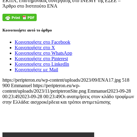
ΕΚΠΑ, επιστημονικός συνεργάτης στο ΙΝΕΜΥ της ΕΣΕΕ –
Άρθρο στο Ινστιτούτο ΕΝΑ
Κοινοποιήστε αυτό το άρθρο
Κοινοποιήστε στο Facebook
Κοινοποιήστε στο X
Κοινοποιήστε στο WhatsApp
Κοινοποιήστε στο Pinterest
Κοινοποιήστε στο LinkedIn
Κοινοποιήστε με Mail
https://peripteron.eu/wp-content/uploads/2023/09/ENA17.jpg
518
900
Emmanuel
https://peripteron.eu/wp-
content/uploads/2023/11/peripteronSite.png
Emmanuel
2023-09-28
00:23:49
2023-09-28 00:23:49
Οι ανατιμήσεις στον κλάδο τροφίμων
στην Ελλάδα: αισχροκέρδεια και τρόποι αντιμετώπισης