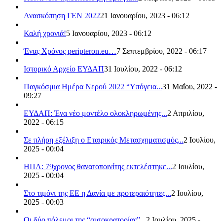
Ανασκόπηση ΓΕΝ 2022
21 Ιανουαρίου, 2023 - 06:12
Καλή χρονιά!
5 Ιανουαρίου, 2023 - 06:12
Ένας Χρόνος peripteron.eu…
7 Σεπτεμβρίου, 2022 - 06:17
Ιστορικό Αρχείο ΕΥΔΑΠ
31 Ιουλίου, 2022 - 06:12
Παγκόσμια Ημέρα Νερού 2022 “Υπόγεια...
31 Μαΐου, 2022 -
09:27
ΕΥΔΑΠ: Ένα νέο μοντέλο ολοκληρωμένης...
2 Απριλίου,
2022 - 06:15
Σε πλήρη εξέλιξη ο Εταιρικός Μετασχηματισμός...
2 Ιουλίου,
2025 - 00:04
ΗΠΑ: 79χρονος θανατοποινίτης εκτελέστηκε...
2 Ιουλίου,
2025 - 00:04
Στο τιμόνι της ΕΕ η Δανία με προτεραιότητες...
2 Ιουλίου,
2025 - 00:03
Οι δύο πόλεμοι της “αυτοκρατορίας”...
2 Ιουλίου, 2025 -